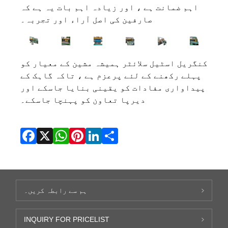
اہم ضمانت ہے ، اور زیادہ اہم بات یہ ہے کہ
صارفین کی اصل آراء اور تجربہ۔
کنگریل اسٹیل سلائٹر ہمیشہ مشین کے معیار کو
پہلے رکھنے کے لئے پرعزم ہے ، تاکہ گاہک کے
پیداواری مفادات کو یقینی بنایا جاسکے اور
دیرپا تعاون کو پہنچا جاسکے۔
Facebook
X
WhatsApp
Pinterest
LinkedIn
Share
ہم سے رابطہ کریں۔
INQUIRY FOR PRICELIST