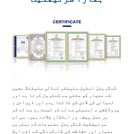
کنگریئل اسٹیل سلیٹٹر کنڈلی سلیٹنگ مشین
کے معیار کو سختی سے کنٹرول کرتا ہے اور
لمبائی کی لائن کو کاٹتا ہے
، اور ڈیزائن ،
پروڈکشن ، اسمبلی سے لے کر ٹیسٹ رن سے لے کر
ہر عمل پیشہ ور اہلکار چلاتے ہیں۔
سی ای
سرٹیفکیٹ کنگریئل مصنوعات کے بہترین
معیار اور حفاظت کی کارکردگی کے لئے ایک