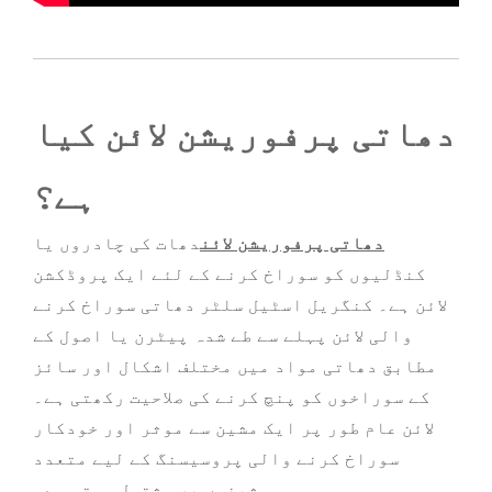
دھاتی پرفوریشن لائن کیا
ہے؟
دھاتی پرفوریشن لائن
دھات کی چادروں یا
کنڈلیوں کو سوراخ کرنے کے لئے ایک پروڈکشن
لائن ہے۔ کنگریل اسٹیل سلٹر دھاتی سوراخ کرنے
والی لائن پہلے سے طے شدہ پیٹرن یا اصول کے
مطابق دھاتی مواد میں مختلف اشکال اور سائز
کے سوراخوں کو پنچ کرنے کی صلاحیت رکھتی ہے۔
لائن عام طور پر ایک مشین سے موثر اور خودکار
سوراخ کرنے والی پروسیسنگ کے لیے متعدد
مشینوں پر مشتمل ہوتی ہے۔