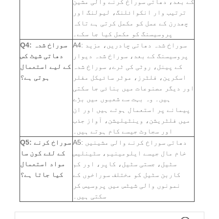
کے بعد، دھاتی سوراخ کرنے والی مشین
ترتیب وار انکوائلنگ، لیولنگ اور
چھدرن کے عمل کو مکمل کرتی ہے تاکہ
پروسیسنگ کو مکمل کیا جا سکے۔
A4: سوراخ شدہ دھاتی چادریں، مزید
Q4: سوراخ شدہ
پروسیسنگ کے بعد، سوراخ شدہ دیوار
دھاتی شیٹ کس
کے پینل، روٹی کی ٹرے، سوراخ شدہ
کے لیے استعمال
اسکرین، فلٹرز، موٹر سائیکل مفلر
ہوتی ہے؟
اور دیگر مصنوعات میں بنائی جا سکتی
ہیں۔ وہ بہت سے شعبوں میں بڑے
پیمانے پر استعمال ہوتے ہیں اور ان
میں فلٹریشن، وینٹیلیشن، آواز جذب
اور سجاوٹ جیسے کام ہوتے ہیں۔
A5: دھاتی سوراخ کرنے والی مشینیں
Q5: سوراخ کرنے
خام مال جیسے ایلومینیم، سٹینلیس
کے لئے کون سا
سٹیل، جستی سٹیل، کاپر، اور کم
مواد استعمال
کاربن سٹیل کو مختلف سوراخوں کے
کیا جاتا ہے؟
نمونوں والی شیٹس میں پروسیس کر
سکتی ہیں۔