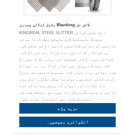
مکمل کنڈلی چھدرن Blanking لائن حل
KINGREAL STEEL SLITTER ایک مکمل کوائل
پنچنگ بلینکنگ لائن سلوشن پیش کرتا ہے جو
صارفین کو دھاتی کنڈلیوں کے سوراخ کو مکمل طور
پر خودکار کرنے میں مدد کرتا ہے، سوراخ شدہ
کوائل، سوراخ شدہ شیٹس، اور یہاں تک کہ سوراخ
شدہ چھت کے پینل بھی تیار کرتا ہے۔ یہ سوراخ
شدہ دھاتی مواد تیار شدہ مصنوعات جیسے کہ بریڈ
ٹرے، فلٹر اسکرین، موٹرسائیکل مفلر، اسکرین،
باڑ لگانے اور دیوار کے پینل بنانے کے لیے
ثانوی پروسیسنگ سے گزرتے ہیں، جو مختلف قسم کے
ایپلی کیشنز میں استعمال ہوتے ہیں۔
مزید پڑھ
انکوائری بھیجیں۔