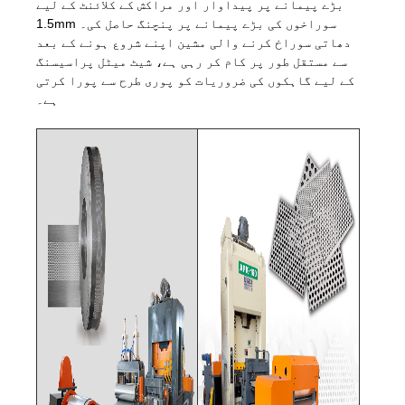
بڑے پیمانے پر پیداوار اور مراکش کے کلائنٹ کے لیے
1.5mm سوراخوں کی بڑے پیمانے پر پنچنگ حاصل کی۔
دھاتی سوراخ کرنے والی مشین اپنے شروع ہونے کے بعد
سے مستقل طور پر کام کر رہی ہے، شیٹ میٹل پراسیسنگ
کے لیے گاہکوں کی ضروریات کو پوری طرح سے پورا کرتی
ہے۔