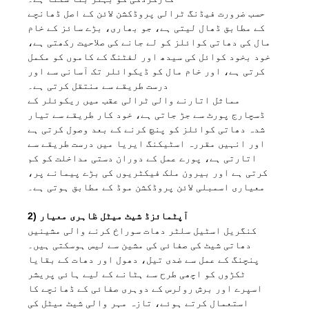
حسب ضرورت فیڈنگ ٹرالی پروڈکشن لائن کے اصل ڈھانچے
کے مطابق ڈھال لیتی ہے، جو بھاری، بڑے سائز کے خام
مال کی دھاتی کوائلز کو لے جانے کی صلاحیت رکھتی ہے،
خود بخود کوائل کی سیدھ اور لفٹنگ کے کاموں کو مکمل
کرتی ہے، اور خام مال کو ڈیکوائلر تک آسانی سے اور
درست طریقے سے منتقل کرتی ہے۔
مماثل اتارنے والی ٹرالی عقب میں ریکوئلر کے
ڈسچارج پورٹ سے جڑ جاتی ہے، خود کار طریقے سے تیار
شدہ دھاتی کوائلز کو پنچ کرنے کے بعد وصول کرتی ہے
اور انہیں مقررہ اسٹیکنگ ایریا میں درست طریقے سے
اتارتی ہے، پورے عمل کے دوران دستی مداخلت کو کم
کرتی ہے اور بیرون ملک فیکٹریوں کی بڑے پیمانے پر،
معیاری اسمبلی لائن پروڈکشن موڈ کے مطابق ہوتی ہے۔
2) آپٹمائزڈ شیٹ میٹل ظاہری معیار
کنگریل اسٹیل سلٹر دھات سوراخ کرنے والی مشینیں
دھاتی شیٹ کی صفائی کی مشین سے لیس ہوسکتی ہیں۔
پنچنگ کے عمل سے ضدی تیل، دھول اور دھات کے بقایا
ٹکڑوں کو اچھی طرح سے ہٹانے کے لیے ہائی پریشر
اسپرے اور برش رولرس کے دوہری صفائی کے ڈھانچے کا
استعمال کرتے ہوئے، تازہ مہر والی شیٹ میٹل کی