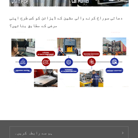
دھاتی سوراخ کرنے والی مشین کے ڈیزائن کو کس طرح اپنی
مرضی کے مطابق بنائیں؟
ہم سے رابطہ کریں۔