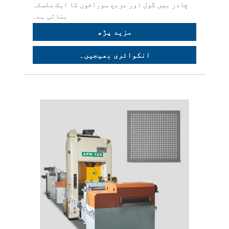
چادر میں گول اور مربع سوراخوں کا ایک سلسلہ
بناتی ہے۔
مزید پڑھ
انکوائری بھیجیں۔