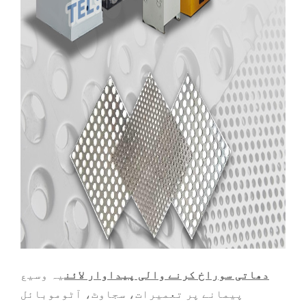
دھاتی سوراخ کرنے والی پیداوار لائن
یہ وسیع
پیمانے پر تعمیرات، سجاوٹ، آٹوموبائل