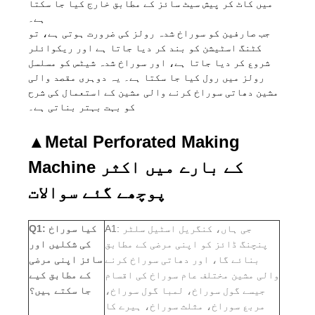
میں کاٹ کر پیش سیٹ سائز کے مطابق خارج کیا جا سکتا
ہے۔
جب صارفین کو سوراخ شدہ رولز کی ضرورت ہوتی ہے، تو
کٹنگ اسٹیشن کو بند کر دیا جاتا ہے اور ریکوائلر
شروع کر دیا جاتا ہے، اور سوراخ شدہ شیٹس کو مسلسل
رولز میں رول کیا جا سکتا ہے۔ یہ دوہری مقصد والی
مشین دھاتی سوراخ کرنے والی مشین کے استعمال کی شرح
کو بہت بہتر بناتی ہے۔
▲
Metal Perforated Making
Machine کے بارے میں اکثر
پوچھے گئے سوالات
A1: جی ہاں، کنگریل اسٹیل سلٹر
Q1: کیا سوراخ
پنچنگ ڈائز کو اپنی مرضی کے مطابق
کی شکلیں اور
بنائے گا، اور دھاتی سوراخ کرنے
سائز اپنی مرضی
والی مشین مختلف عام سوراخ کی اقسام
کے مطابق کیے
جیسے گول سوراخ، لمبا گول سوراخ،
جا سکتے ہیں؟
مربع سوراخ، مثلث سوراخ، ہیرے کا