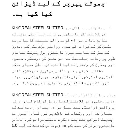
چھوٹے یپرچر کے لیے ڈیزائن
کیا گیا ہے۔
KINGREAL STEEL SLITTER نے یونان اور مراکش میں
دو کلائنٹس کو مائیکرو ہولز کے لیے اپنی مرضی کے
مطابق دھاتی سوراخ کرنے والی مشینیں کامیابی سے
مکمل کر کے فراہم کی ہیں۔ روایتی بڑے قطر کے چھدرن
کے عمل کے مقابلے میں، مائیکرو ہول پنچنگ نمایاں
طور پر زیادہ چیلنجنگ ہے، جو مشین کی درستگی، سختی،
اور چھدرن کی رفتار کے لیے انتہائی اعلیٰ معیارات کا
مطالبہ کرتی ہے۔ یہ ڈائی میٹریل سلیکشن، ڈائی
اسٹریس اسٹرکچر آپٹیمائزیشن، اور پنچنگ پیرامیٹر
ٹیوننگ میں سخت تکنیکی رکاوٹیں بھی پیش کرتا ہے۔
KINGREAL STEEL SLITTER پیشہ ورانہ تکنیکی ٹیم نے
دونوں جگہوں پر کلائنٹس کے ساتھ مل کر کام کیا، ان کی
پروڈکشن ڈرائنگ، شیٹ میٹل مواد، پیداواری صلاحیت کے
معیارات، اور ورکشاپ کے حالات پر غور کیا۔ انہوں نے
پنچنگ ڈیز کی یکے بعد دیگرے تخصیص فراہم کی، بالآخر
یونانی کلائنٹ کے لیے 1.0mm مائیکرو ہولز کی مستحکم