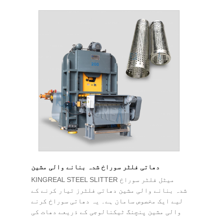
دھاتی فلٹر سوراخ شدہ بنانے والی مشین
KINGREAL STEEL SLITTER میٹل فلٹر سوراخ
شدہ بنانے والی مشین دھاتی فلٹرز تیار کرنے کے
لیے ایک مخصوص سامان ہے۔ یہ دھاتی سوراخ کرنے
والی مشین پنچنگ ٹیکنالوجی کے ذریعے دھات کی