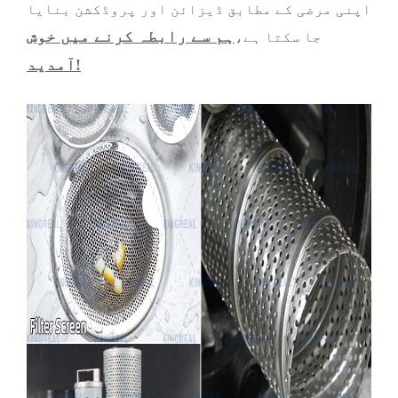
اپنی مرضی کے مطابق ڈیزائن اور پروڈکشن بنایا
ہم سے رابطہ کرنے میں خوش
جا سکتا ہے،
آمدید!