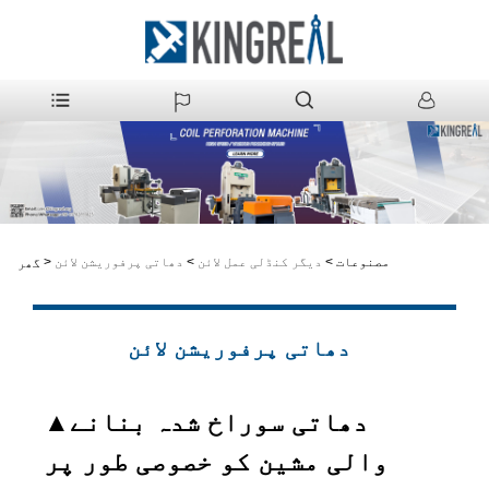
مصنوعات
>
دیگر کنڈلی عمل لائن
>
دھاتی پرفوریشن لائن
>
گھر
دھاتی پرفوریشن لائن
دھاتی سوراخ شدہ بنانے
▲
والی مشین کو خصوصی طور پر