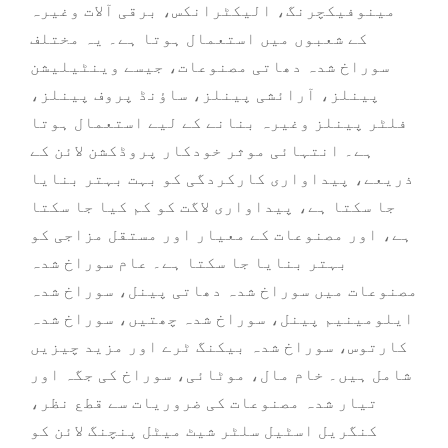
مینوفیکچرنگ، الیکٹرانکس، برقی آلات وغیرہ
کے شعبوں میں استعمال ہوتا ہے۔ یہ مختلف
سوراخ شدہ دھاتی مصنوعات، جیسے وینٹیلیشن
پینلز، آرائشی پینلز، ساؤنڈ پروف پینلز،
فلٹر پینلز وغیرہ بنانے کے لیے استعمال ہوتا
ہے۔ انتہائی موثر خودکار پروڈکشن لائن کے
ذریعے، پیداواری کارکردگی کو بہت بہتر بنایا
جا سکتا ہے، پیداواری لاگت کو کم کیا جا سکتا
ہے، اور مصنوعات کے معیار اور مستقل مزاجی کو
بہتر بنایا جا سکتا ہے۔ عام سوراخ شدہ
مصنوعات میں سوراخ شدہ دھاتی پینل، سوراخ شدہ
ایلومینیم پینل، سوراخ شدہ چھتیں، سوراخ شدہ
کارتوس، سوراخ شدہ بیکنگ ٹرے اور مزید چیزیں
شامل ہیں۔ خام مال، موٹائی، سوراخ کی جگہ اور
تیار شدہ مصنوعات کی ضروریات سے قطع نظر،
کنگریل اسٹیل سلٹر شیٹ میٹل پنچنگ لائن کو