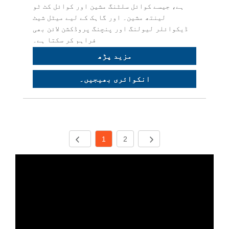
ہے، جیسے کوائل سلٹنگ مشین اور کوائل کٹ ٹو
لینتھ مشین۔ اور گاہک کے لیے میٹل شیٹ
ڈیکوائلر لیولنگ اور پنچنگ پروڈکشن لائن بھی
فراہم کر سکتا ہے۔
مزید پڑھ
انکوائری بھیجیں۔
1
2