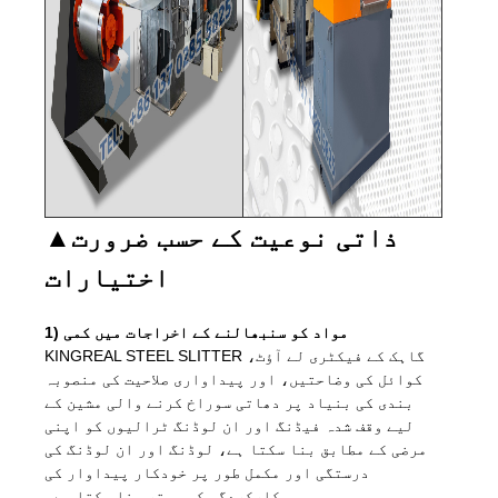
ذاتی نوعیت کے حسب ضرورت
▲
اختیارات
1) مواد کو سنبھالنے کے اخراجات میں کمی
KINGREAL STEEL SLITTER گاہک کے فیکٹری لے آؤٹ،
کوائل کی وضاحتیں، اور پیداواری صلاحیت کی منصوبہ
بندی کی بنیاد پر دھاتی سوراخ کرنے والی مشین کے
لیے وقف شدہ فیڈنگ اور ان لوڈنگ ٹرالیوں کو اپنی
مرضی کے مطابق بنا سکتا ہے، لوڈنگ اور ان لوڈنگ کی
درستگی اور مکمل طور پر خودکار پیداوار کی
کارکردگی کو بہتر بنا سکتا ہے۔