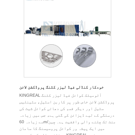
خودکار کنڈلی فیڈ لیزر کٹنگ پروڈکشن لائن
KINGREAL آٹومیٹک کوائل فیڈ لیزر کٹنگ
پروڈکشن لائن خاص طور پر کاربن اسٹیل، سٹینلیس
سٹیل اور دیگر قسم کی دھاتی کوائل شیٹ کی
درستگی کے لیے ڈیزائن کی گئی ہے، جس میں زیادہ
سے زیادہ 60m/منٹ تک چلنے والی واقفیت ہے۔ چین
میں ایک پیشہ ور کوائل پروسیسنگ کا سامان
بنانے والے کے طور پر، KINGREAL یہ مشین