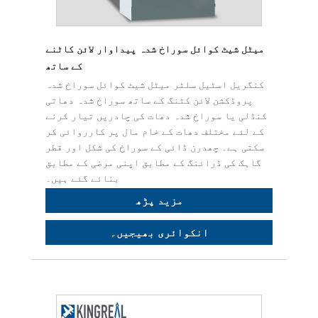
میٹل شیٹ کوائل سوراخ شدہ پیداوار لائن کاٹنے
کے ساتھ
کنگریل اسٹیل سلٹر میٹل شیٹ کوائل سوراخ شدہ
پروڈکشن لائن کٹنگ کے ساتھ سوراخ شدہ دھاتی
کنڈلی یا سوراخ شدہ دھات کی چادریں تیار کرنے
کے لئے مختلف دھات کے خام مال پر کارروائی کر
سکتی ہے۔ چھدرن ڈائی کے سوراخ کی شکل اور قطر
گاہک کی ڈرائنگ کے مطابق اپنی مرضی کے مطابق
بنائے گئے ہیں۔
مزید پڑھ
انکوائری بھیجیں۔