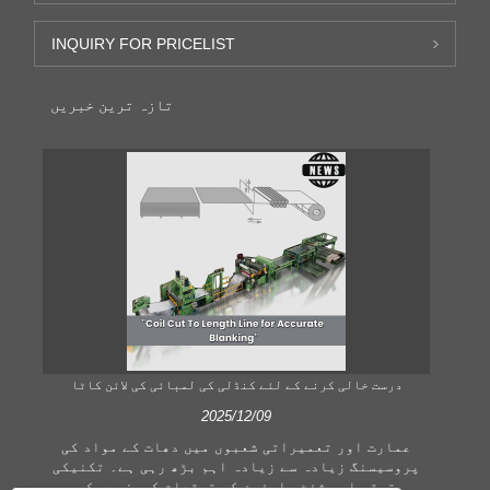
INQUIRY FOR PRICELIST
تازہ ترین خبریں
 کٹ
درست خالی کرنے کے لئے کنڈلی کی لمبائی کی لائن کاٹا
2025/12/09
عمارت اور تعمیراتی شعبوں میں دھات کے مواد کی
پروسیسنگ زیادہ سے زیادہ اہم بڑھ رہی ہے۔ تکنیکی
کے
ترقی اور شفٹ صارفین کی توقعات کمپنیوں کو