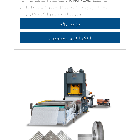
مختلف پیچیدہ شیٹ میٹل حصوں کی پیداواری
ضروریات کو پورا کر سکتی ہے۔
مزید پڑھ
انکوائری بھیجیں۔