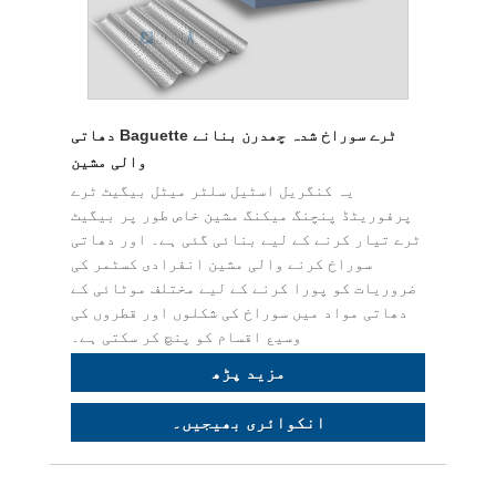
دھاتی Baguette ٹرے سوراخ شدہ چھدرن بنانے
والی مشین
یہ کنگریل اسٹیل سلٹر میٹل بیگیٹ ٹرے
پرفوریٹڈ پنچنگ میکنگ مشین خاص طور پر بیگیٹ
ٹرے تیار کرنے کے لیے بنائی گئی ہے۔ اور دھاتی
سوراخ کرنے والی مشین انفرادی کسٹمر کی
ضروریات کو پورا کرنے کے لیے مختلف موٹائی کے
دھاتی مواد میں سوراخ کی شکلوں اور قطروں کی
وسیع اقسام کو پنچ کر سکتی ہے۔
مزید پڑھ
انکوائری بھیجیں۔