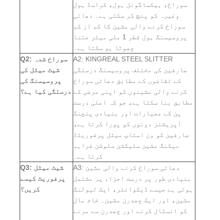
سوراخ، ہیکساگونل ہول، کراسڈ ہول
وغیرہ کو پنچ کر سکتی ہے۔ دھاتی
سوراخ کرنے والی مشین کا کم از کم
پروسیسنگ ہول قطر 1 ملی میٹر جتنا
چھوٹا ہو سکتا ہے۔
A2: KINGREAL STEEL SLITTER
Q2: سوراخ شدہ
صارفین کی مختلف پروسیسنگ درستگی
شیٹ میٹل کی
کے تقاضوں کے مطابق دھاتی سوراخ
پروسیسنگ کی
کرنے والی مشینوں کو اپنی مرضی کے
درستگی کیا ہے؟
مطابق بنا سکتا ہے، جو کہ اعلیٰ درست
پن کے معیارات اور بنیادی پنچنگ
آپریشنز دونوں کو پورا کرتا ہے،
صارفین کو ون اسٹاپ میٹل پرفوریٹڈ
میکنگ مشین سلیکشن سلوشن فراہم
کرتا ہے۔
A3: دھاتی سوراخ کرنے والی مشین
Q3: شیٹ میٹل
بنیادی طور پر درست اجزاء پر مشتمل
پرفوریٹ کیسے
ہوتی ہے جیسے ڈیکوائلر، ایک لیولنگ
کریں؟
مشین، اور ایک چھدرن مشین۔ خام مال
کو انسٹال کرنے اور چھدرن سے مرنے