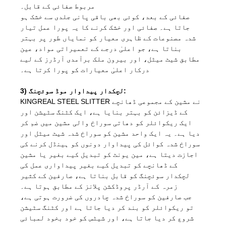
مربوط صفائی کے قابل۔
صفائی کے بعد، کوئی بھی باقی پانی جلدی سے خشک ہو
جاتا ہے۔ صفائی اور خشک کرنے کا یہ پورا عمل تیار
شدہ مصنوعات کے ظاہری معیار کو نمایاں طور پر بہتر
بناتا ہے، جو اعلیٰ درجے کے تعمیراتی مواد، عین
مطابق شیٹ میٹل، اور بیرون ملک برآمدی آرڈرز کے لیے
درکار اعلیٰ معیارات کو پورا کرتا ہے۔
3) لچکدار پیداوار موڈ سوئچنگ:
KINGREAL STEEL SLITTER نے مشین کے مجموعی ڈھانچے
کے ڈیزائن کو بہتر بنایا ہے، ایک کٹنگ سٹیشن اور
ایک ریکوائلر کو دھاتی سوراخ والی مشین میں ضم کر
دیا ہے۔ یہ ایک واحد مشین کو سوراخ شدہ شیٹ میٹل اور
سوراخ شدہ کوائل کی پیداوار دونوں کو ہینڈل کرنے کی
اجازت دیتا ہے، مین یونٹ کو تبدیل کیے بغیر یا مشین
کے ڈھانچے کو تبدیل کیے بغیر پیداواری عمل کی
لچکدار سوئچنگ کو قابل بناتا ہے، صارفین کے کثیر
زمرہ کے آرڈر پروڈکشن پلانز کے مطابق ہوتا ہے۔
جب صارفین کو سوراخ شدہ چادروں کی ضرورت ہوتی ہے،
تو ریکوائلر کو بند کر دیا جاتا ہے اور کٹنگ سٹیشن
شروع کر دیا جاتا ہے، اور شیٹس کو خود بخود لمبائی