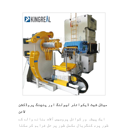
میٹل شیٹ ڈیکوائلر لیولنگ اور پنچنگ پروڈکشن
لائن
ایک پیشہ ور کوائل پروسیس آلات بنانے والے کے
طور پر، کنگریال مکمل طور پر حل فراہم کر سکتا