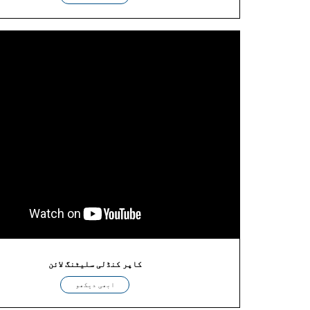
کاپر کنڈلی سلیٹنگ لائن
ابھی دیکھو