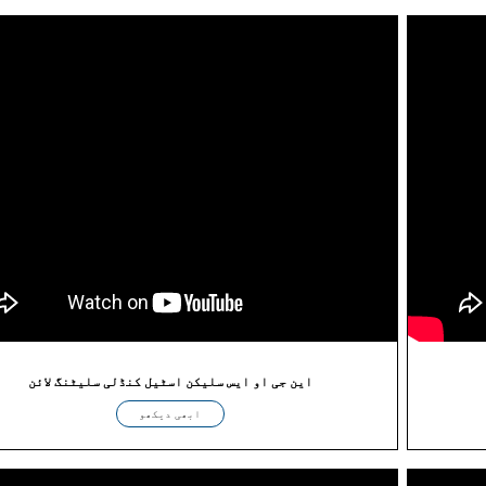
این جی او ایس سلیکن اسٹیل کنڈلی سلیٹنگ لائن
ابھی دیکھو