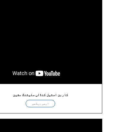
کاربن اسٹیل کنڈلی سلیٹنگ مشین
ابھی دیکھو