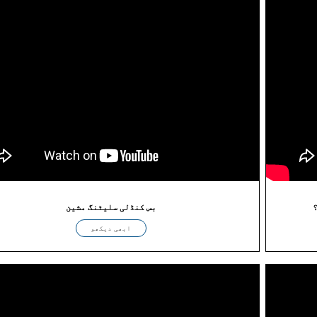
بس کنڈلی سلیٹنگ مشین
ابھی دیکھو