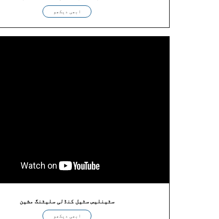
ابھی دیکھو
سٹینلیس سٹیل کنڈلی سلیٹنگ مشین
ابھی دیکھو