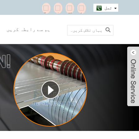
تمل
ہم سے رابطہ کریں