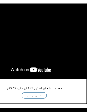
صحت سے متعلق اسٹیل کنڈلی سلیٹنگ لائن
ابھی دیکھو