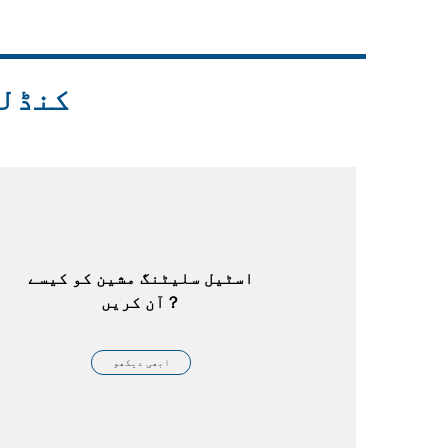
Live
کنڈلی
اسٹیل سلیٹنگ مشین کو کیسے
آن کریں？
ابھی دیکھو