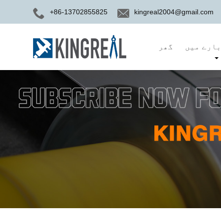
+86-13702855825
kingreal2004@gmail.com
ارے میں
گھر