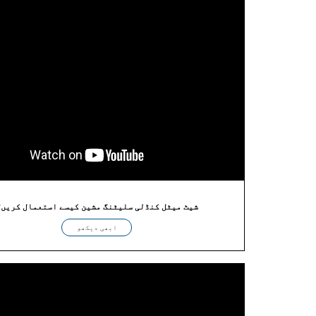
شیٹ میٹل کنڈلی سلیٹنگ مشین کیسے استعمال کریں؟
ابھی دیکھو