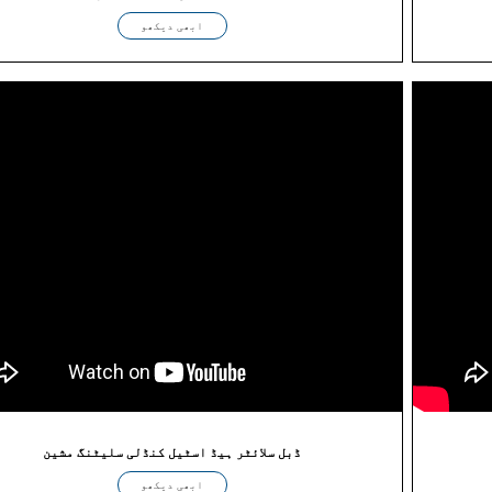
ابھی دیکھو
ڈبل سلائٹر ہیڈ اسٹیل کنڈلی سلیٹنگ مشین
ابھی دیکھو