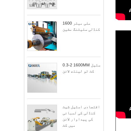
1600 ملی میٹر
کنڈلی سلیٹنگ مشین
0.3-2 1600MM سٹیل
کٹ ٹو لینتھ لائن
اقتصادی اسٹیل شیٹ
کنڈلی کی لمبائی
کی پیداوار لائن
میں کٹ