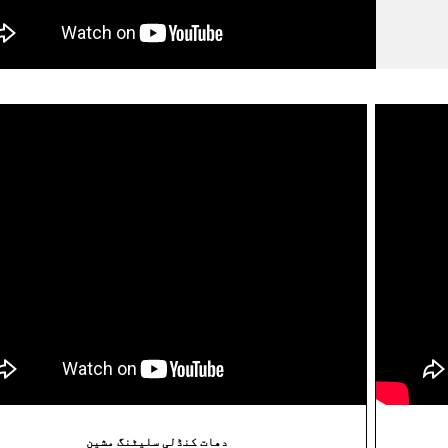
دھات کنڈلی سلیٹنگ مشین