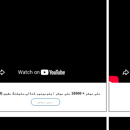
(0.3--3) ملی میٹر × 16500 ملی میٹر ایلومینیم کنڈلی سلیٹنگ مشین
ابھی دیکھو