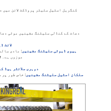
کنگریل اسٹیل سلیٹر پروڈکٹ لائن میں د
دھات کے کنڈلی سلیٹنگ مشینیں موٹی دھات
لائٹ ڈ
ہیوی ڈیوٹی سلیٹنگ مشینیں
: مادی سالم
: تیز رفتار اور کارکردگی کی خاصیت ، بڑے پیمانے پر پیداوار کے ل suitable موزوں ہے۔
دوہری سلائٹر ہیڈ ک
سلکان اسٹیل سلیٹنگ مشینیں
: خاص طور پر