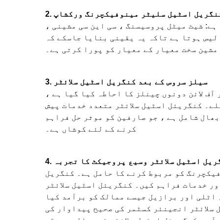
. کنگریل اسٹیل سلیٹر مینوفیکچرنگ ورکشاپ
ہے: شیٹ میٹل پروسیسنگ ، سی این سی مشینی ،
لیس ہوتا ہے تاکہ یہ یقینی بنایا جاسکے کہ
مشین سخت معیار کے معیار کو پورا کرتی ہے۔
3. سیلز سروس کے بعد کنگریل اسٹیل سلائٹر
 آف لائن دونوں چینلز کا احاطہ کیا گیا ہے ،
ملے۔ کنگریئل اسٹیل سلائٹر متعدد خدمات پیش
بھال شامل ہے ، جو صارفین کو موثر حل فراہم
کرنے کے لئے کوشاں ہے۔
نگریل اسٹیل سلائٹر وسیع پروجیکٹ کا تجربہ
 اور مینوفیکچرنگ کو مربوط کرنے کا حامل ہے۔ کنگریل
ور خدمات فراہم کیں۔ کنگریئل اسٹیل سلائٹر
اٹلی اور برازیل جیسے ممالک کو برآمد کیا
 سلائٹر انجینئر کسٹمر کی صحیح پیداوار کی