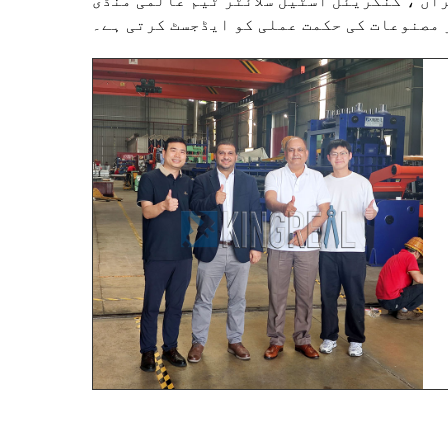
آں ، کنگریئل اسٹیل سلائٹر ٹیم عالمی منڈی
 مصنوعات کی حکمت عملی کو ایڈجسٹ کرتی ہے۔