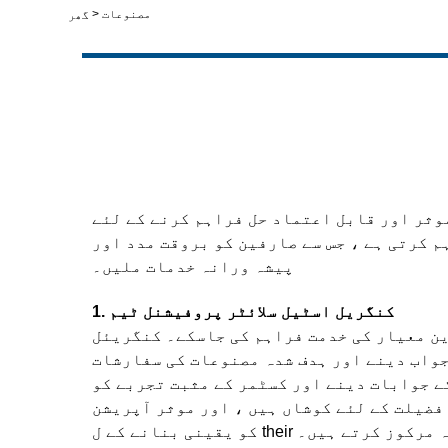
مصنوعات
>
گھر
موثر اور قابل اعتماد حل فراہم کرنے کے لئے
م کرتی ہے ، جس سے صارفین کو بروقت مدد اور
پیشہ ورانہ خدمات ملیں۔
1. کنگریل اسٹیل سلائٹر پروفیشنل ٹیم
ین معیار کی خدمت فراہم کی جاسکے۔ کنگریئل
 جواب دینے اور ہدف شدہ مصنوعات کی سفارشات
کے جوابات دینے اور کسٹمر کے مثبت تجربے کو
فضیلت کے لئے کوشاں ہیں ، اور موثر آپریشن
یل پر توجہ مرکوز کرتے ہیں۔