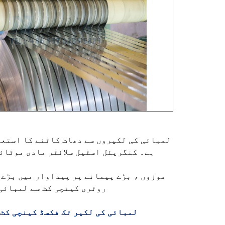
لمبائی کی لکیروں سے دھات کاٹنے کا استعم
ہے۔ کنگریئل اسٹیل سلائٹر مادی موٹائی 
روٹری کینچی کٹ سے لمبائی 
لمبائی کی لکیر تک فکسڈ کینچی کٹ
: