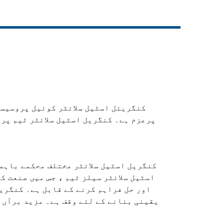
Live
کنگریئل اسٹیل سلائٹر کوئیل پروسیسنگ
پرعزم ہے۔ کنگریل اسٹیل سلائٹر ٹیم پری
کنگریل اسٹیل سلائٹر مختلف محکمے باہمی
اسٹیل سلائٹر سیلز ٹیم ، جس میں صنعت ک
اور حل فراہم کرنے کے قابل ہے۔ کنگریل
یقینی بنانے کے لئے وقف ہے۔ مزید برآں 