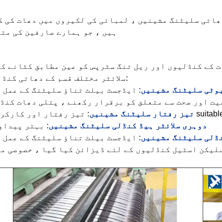
ھاتی سلیٹنگ مشینیں ، لمبائی کی لکیروں میں دھات کی ک
ہیں ، جو ہمارے صارفین کی مت
 کے کنڈلیوں اور ریل تنگ سٹرپس کو عین مطابق کٹانے ک
سلائٹر مختلف قسم کے دھاتی کنڈلی سلیٹنگ مشین کی قسم پیش کرتا ہے ، جن میں:
یوٹی سلیٹنگ مشینیں
: ایڈجسٹ بیلٹ تناؤ سلیٹنگ کے عمل 
یت اور صحت سے متعلق کو برقرار رکھنے ، پتلی دھات کنڈ
تیز رفتار سلیٹنگ مشینیں
دوہری سلائٹر ہیڈ کنڈلی سلیٹنگ مشینیں
: بہتر پیداو
نڈلی سلیٹنگ مشینیں
: ایڈجسٹ بیلٹ تناؤ سلیٹنگ کے عمل 
 سلیکن اسٹیل کنڈلیوں کے لئے ڈیزائن کیا گیا ، خصوصی م