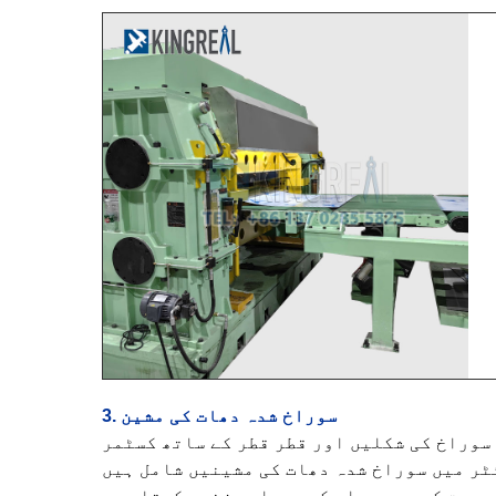
3. سوراخ شدہ دھات کی مشین
سوراخ کی شکلیں اور قطر قطر کے ساتھ کسٹمر
ی بچت کے بعد مواد کو دوبارہ زندہ کرتا ہے۔