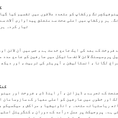
2
نوفیکچرنگ ورکشاپ کو متعدد علاقوں میں تقسیم کیا گیا 
۔ ہر ورکشاپ میں اعلی صحت سے متعلق پیداواری آلات سے 
تیار کردہ ہر 
فروخت کے بعد کی ایک جامع خدمت ہے ، جس میں آن لائن اور
یل پروسیسنگ لائن لائف سائیکل میں صارفین کو جامع مدد 
راغ لگانا ، انسٹالیشن ، آپریٹر کی تربیت ، اور دیکھ 
4. ک
ئٹر 20 سال سے زیادہ صنعت کے تجربے ، ڈیزائن ، آر اینڈ ڈی ، فروخت
ک اور خطوں میں صارفین کو اعلی معیار کے سازوسامان ا
تھ ریاستہائے متحدہ ، انڈونیشیا ، مراکش ، میکسیکو ، 
ئی ہے۔
پروجیکٹ پر عمل درآمد کے دوران ، کنگریئل اسٹیل