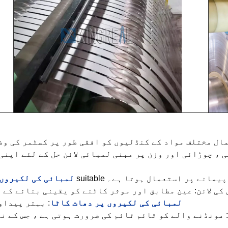
ال مختلف مواد کے کنڈلیوں کو افقی طور پر کسٹمر کی وض
، چوڑائی اور وزن پر مبنی لمبائی لائن حل کے لئے اپنی 
لمبائی کی لکیروں 
کی لائن: عین مطابق اور موثر کاٹنے کو یقینی بنانے کے 
لمبائی کی لکیروں پر دھات کاٹا
: بہتر پیداو
 مونڈنے والے کو ٹائم ٹائم کی ضرورت ہوتی ہے ، جس کے 