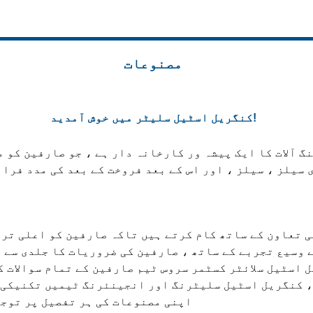
مصنوعات
کنگریل اسٹیل سلیٹر میں خوش آمدید!
 آلات کا ایک پیشہ ور کارخانہ دار ہے ، جو صارفین کو 
 سیلز ، سیلز ، اور اس کے بعد فروخت کے بعد کی مدد فراہ
 تعاون کے ساتھ کام کرتے ہیں تاکہ صارفین کو اعلی تر
ے وسیع تجربے کے ساتھ ، صارفین کی ضروریات کا جلدی سے
 اسٹیل سلائٹر کسٹمر سروس ٹیم صارفین کے تمام سوالات 
، کنگریل اسٹیل سلیٹرنگ اور انجینئرنگ ٹیمیں تکنیکی 
کو یقینی بنانے کے ل their اپنی مصنوعات کی ہر تفص