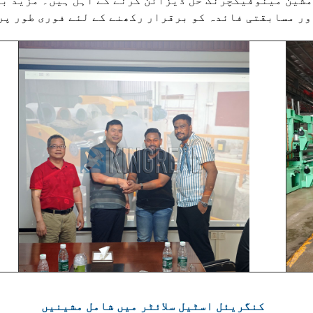
مشین مینوفیکچرنگ حل ڈیزائن کرنے کے اہل ہیں۔ مزید بر
ور مسابقتی فائدہ کو برقرار رکھنے کے لئے فوری طور پر
کنگریئل اسٹیل سلائٹر میں شامل مشینیں