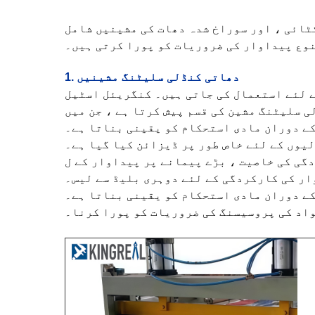
ٹائی ، اور سوراخ شدہ دھات کی مشینیں شامل
نوع پیداوار کی ضروریات کو پورا کرتی ہیں۔
1. دھاتی کنڈلی سلیٹنگ مشینیں
ے لئے استعمال کی جاتی ہیں۔ کنگریئل اسٹیل
کے دوران مادی استحکام کو یقینی بناتا ہے۔
لیوں کے لئے خاص طور پر ڈیزائن کیا گیا ہے۔
ار کی کارکردگی کے لئے دوہری بلیڈ سے لیس۔
کے دوران مادی استحکام کو یقینی بناتا ہے۔
واد کی پروسیسنگ کی ضروریات کو پورا کرنا۔