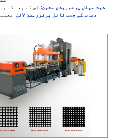
شیٹ میٹل پرفوریشن مشین
: اس کے بعد کے پ
دھات کی چھت ٹائل پرفوریشن لائن
: تعمی