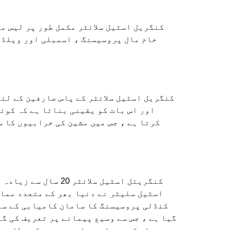
کنگریل اسٹیل سلائٹر مکمل طور پر لیس می
خام مال پروسیسنگ ، اسمبلی اور ویلڈنگ
کنگریل اسٹیل سلائٹر کے پاس صارفین کے لئے 
اور اس بات کو یقینی بناتا ہے کہ کوئ
کرتا ہے ، جس میں مشین کی خرابیوں کا س
کنگریئل اسٹیل سلا
اسٹیل سلیٹر نے دنیا بھر کے متعدد ممال
کنڈلی پروسیسنگ کا سامان کامیابی کے سا
گیا ہے ، جس سے وسیع پیمانے پر تعریف کی گ