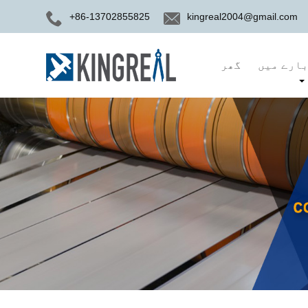
+86-13702855825
kingreal2004@gmail.com
ارے میں
گھر