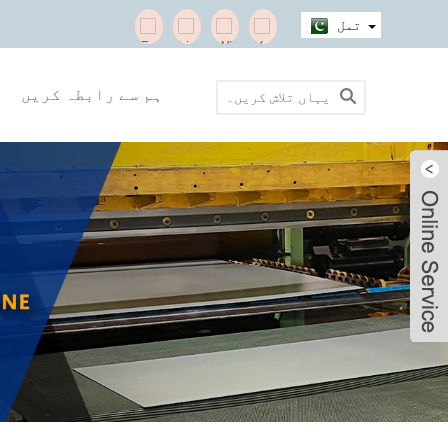
تمل
ہم سے رابطہ کریں