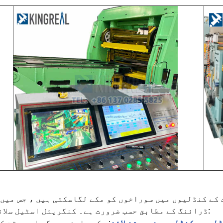
کے کنڈلیوں میں سوراخوں کو مکے لگاسکتی ہیں ، جس میں 
ڈرائنگ کے مطابق حسب ضرورت ہے۔ کنگریئل اسٹیل سلائٹر میں سوراخ شدہ دھات کی مشینیں شامل ہیں:
لی سے کنڈلی پرفوریشن لائن
: مکے مارنے ، جگہ اور وقت ک