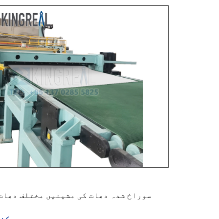
سوراخ شدہ دھات کی مشینیں مختلف دھات 
کنڈ