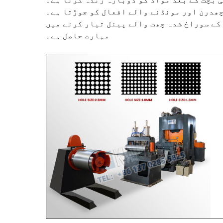
چھدرن اور مونڈنے والے افعال کو جوڑتا ہے۔
کے سوراخ شدہ چھت والے پینل تیار کرنے میں
مہارت حاصل ہے۔