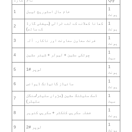
1
خام مال اسٹوریج ٹیبل
1
یونٹ
1
کھانا کھلانے کے لئے ٹرالی (سیفٹی گارڈ
2
یونٹ
کے ساتھ)
1
فرنٹ معاون معاونت اور ناکارہ آلہ
3
یونٹ
1
چوٹکی مشین + لیولر + شیئر مشین
4
سیٹ
1
1# لوپر
5
یونٹ
1
سائیڈز گائیڈنگ ڈیوائس
6
یونٹ
1
ڈسک سلیٹنگ مشین (جڑواں سلیٹر/سنگل
7
سیٹ
سلیٹر)
1
فضلہ سکریپ کلکٹر + سکریپ کنویر
8
یونٹ
1
2# لوپر
9
یونٹ