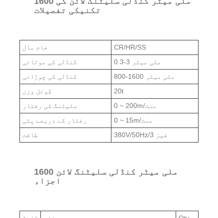
1600 ملی میٹر کنڈلی سلیٹنگ لائن کی
تکنیکی تفصیلات
CR/HR/SS
خام مال
0.3-3 ملی میٹر
کنڈلی کی موٹائی
800-1600 ملی میٹر
کنڈلی کی چوڑائی
20t
کوئل وزن
0 ~ 200m/منٹ
سلیٹنگ کی رفتار
0 ~ 15m/منٹ
رفتار کے ذریعے پٹی
380V/50Hz/3 فیز
طاقت
1600 ملی میٹر کنڈلی سلیٹنگ لائن
اجزاء
Qty
نام
کارڈ