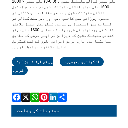
1600 ملی میٹر کنڈلی سلیٹنگ مشین ، (0.3-3) ملی میٹر ×
1600 ملی میٹر کنڈلی سلیٹنگ مشین سب سے عام اسٹیل
کنڈلی سلیٹنگ مشین ہے ، جو مختلف مادی کنڈلی کو
مخصوص چوڑائی میں کاٹتی تھی اور پھر سلٹ کنڈلی کو
گھمانے میں استعمال ہوتی ہے۔ کنگریئل اسٹیل سلائٹر
گاہک کی پیداوار کی ضروریات کے مطابق 1600 ملی میٹر
کنڈلی سلیٹنگ مشین کے ڈیزائن کو اپنی مرضی کے مطابق
بنا سکتا ہے۔ تازہ ترین ڈیزائن حلوں کے لئے کنگریل
اسٹیل سلائٹر سے رابطہ کریں۔
انکوائری بھیجیں۔
پی ڈی ایف ڈاؤن لوڈ
کریں۔
Facebook
X
WhatsApp
Pinterest
LinkedIn
Share
مصنوعات کی وضاحت