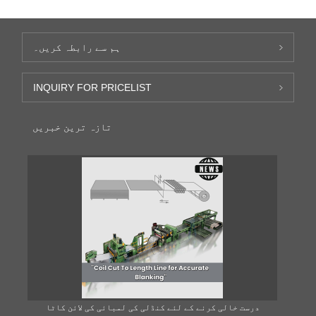
ہم سے رابطہ کریں۔
INQUIRY FOR PRICELIST
تازہ ترین خبریں
 کٹ
درست خالی کرنے کے لئے کنڈلی کی لمبائی کی لائن کاٹا