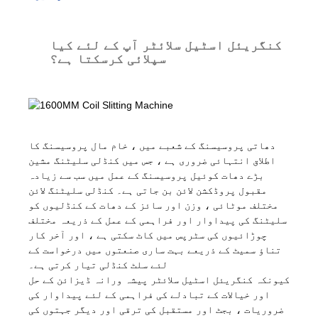
کنگریئل اسٹیل سلائٹر آپ کے لئے کیا
سپلائی کرسکتا ہے؟
دھاتی پروسیسنگ کے شعبے میں ، خام مال پروسیسنگ کا
اطلاق انتہائی ضروری ہے ، جس میں کنڈلی سلیٹنگ مشین
بڑے دھات کوئیل پروسیسنگ کے عمل میں سب سے زیادہ
مقبول پروڈکشن لائن بن جاتی ہے۔ کنڈلی سلیٹنگ لائن
مختلف موٹائی ، وزن اور سائز کے دھات کے کنڈلیوں کو
سلیٹنگ کی پیداوار اور فراہمی کے عمل کے ذریعہ مختلف
چوڑائیوں کی سٹرپس میں کاٹ سکتی ہے ، اور آخر کار
تناؤ سمیٹ کے ذریعے بہت ساری صنعتوں میں درخواست کے
لئے سلٹ کنڈلی تیار کرتی ہے۔
کیونکہ کنگریئل اسٹیل سلائٹر پیشہ ورانہ ڈیزائن کے حل
اور خیالات کے تبادلے کی فراہمی کے لئے پیداوار کی
ضروریات ، بجٹ اور مستقبل کی ترقی اور دیگر جہتوں کی