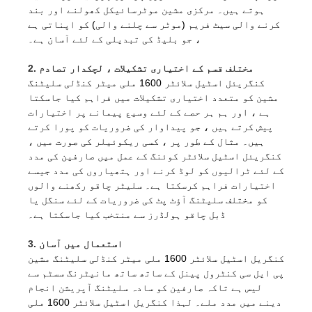
ہوتے ہیں۔ مرکزی مشین موٹرسائیکل کھولنے اور بند
کرنے والی سیٹ فریم (موٹر سے چلنے والی) کو اپناتی ہے
، جو بلیڈ کی تبدیلی کے لئے آسان ہے۔
2. مختلف قسم کے اختیاری تشکیلات ، لچکدار تصادم
کنگریئل اسٹیل سلائٹر 1600 ملی میٹر کنڈلی سلیٹنگ
مشین کو متعدد اختیاری تشکیلات میں فراہم کیا جاسکتا
ہے ، اور ہم ہر حصے کے لئے وسیع پیمانے پر اختیارات
پیش کرتے ہیں ، جو پیداوار کی ضروریات کو پورا کرتے
ہیں۔ مثال کے طور پر ، کسی ریکوئیلر کی صورت میں ،
کنگریئل اسٹیل سلائٹر کوئنگ کے عمل میں صارفین کی مدد
کے لئے ٹرالیوں کو لوڈ کرنے اور ہتھیاروں کی مدد جیسے
اختیارات فراہم کرسکتا ہے۔ سلیٹر چاقو رکھنے والوں
کو مختلف سلیٹنگ آؤٹ پٹ کی ضروریات کے لئے سنگل یا
ڈبل ​​چاقو ہولڈرز سے منتخب کیا جاسکتا ہے۔
3. استعمال میں آسان
کنگریل اسٹیل سلائٹر 1600 ملی میٹر کنڈلی سلیٹنگ مشین
پی ایل سی کنٹرول پینل کے ساتھ ساتھ مانیٹرنگ سسٹم سے
لیس ہے تاکہ صارفین کو سادہ سلیٹنگ آپریشن انجام
دینے میں مدد ملے۔ لہذا کنگریل اسٹیل سلائٹر 1600 ملی