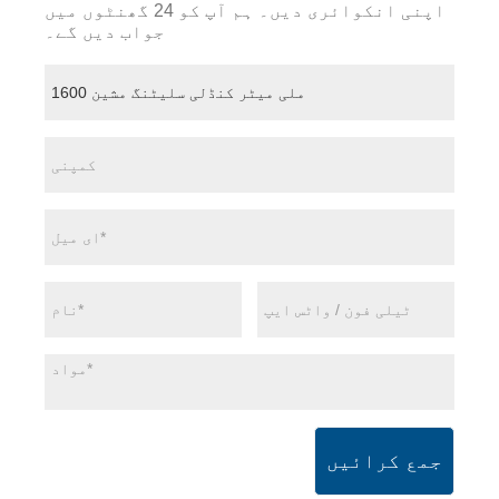
اپنی انکوائری دیں۔ ہم آپ کو 24 گھنٹوں میں
جواب دیں گے۔
جمع کرائیں