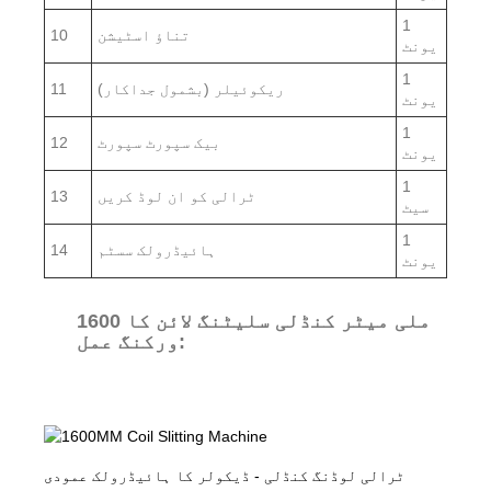
1
تناؤ اسٹیشن
10
یونٹ
1
ریکوئیلر (بشمول جداکار)
11
یونٹ
1
بیک سپورٹ سپورٹ
12
یونٹ
1
ٹرالی کو ان لوڈ کریں
13
سیٹ
1
ہائیڈرولک سسٹم
14
یونٹ
1600 ملی میٹر کنڈلی سلیٹنگ لائن کا
ورکنگ عمل:
ٹرالی لوڈنگ کنڈلی - ڈیکولر کا ہائیڈرولک عمودی