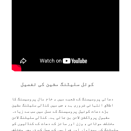
کوئل سلیٹنگ مشین کی تفصیل
دھاتی پروسیسنگ کے شعبے میں ، خام مال پروسیسنگ کا
اطلاق انتہائی ضروری ہے ، جس میں کنڈلی سلیٹنگ مشین
بڑے دھات کوئیل پروسیسنگ کے عمل میں سب سے زیادہ
مقبول پروڈکشن لائن بن جاتی ہے۔ کنڈلی سلیٹنگ لائن
مختلف موٹائی ، وزن اور سائز کے دھات کے کنڈلیوں کو
سلیٹنگ کی پیداوار اور فراہمی کے عمل کے ذریعہ مختلف