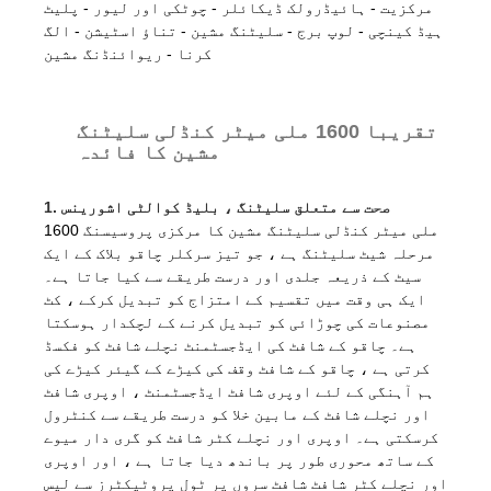
مرکزیت - ہائیڈرولک ڈیکائلر - چوٹکی اور لیور - پلیٹ
ہیڈ کینچی - لوپ برج - سلیٹنگ مشین - تناؤ اسٹیشن - الگ
کرنا - ریوائنڈنگ مشین
تقریبا 1600 ملی میٹر کنڈلی سلیٹنگ
مشین کا فائدہ
1. صحت سے متعلق سلیٹنگ ، بلیڈ کوالٹی اشورینس
1600 ملی میٹر کنڈلی سلیٹنگ مشین کا مرکزی پروسیسنگ
مرحلہ شیٹ سلیٹنگ ہے ، جو تیز سرکلر چاقو بلاک کے ایک
سیٹ کے ذریعہ جلدی اور درست طریقے سے کیا جاتا ہے۔
ایک ہی وقت میں تقسیم کے امتزاج کو تبدیل کرکے ، کٹ
مصنوعات کی چوڑائی کو تبدیل کرنے کے لچکدار ہوسکتا
ہے۔ چاقو کے شافٹ کی ایڈجسٹمنٹ نچلے شافٹ کو فکسڈ
کرتی ہے ، چاقو کے شافٹ وقف کی کیڑے کے گیئر کیڑے کی
ہم آہنگی کے لئے اوپری شافٹ ایڈجسٹمنٹ ، اوپری شافٹ
اور نچلے شافٹ کے مابین خلا کو درست طریقے سے کنٹرول
کرسکتی ہے۔ اوپری اور نچلے کٹر شافٹ کو گری دار میوے
کے ساتھ محوری طور پر باندھ دیا جاتا ہے ، اور اوپری
اور نچلے کٹر شافٹ شافٹ سروں پر ٹول پروٹیکٹرز سے لیس