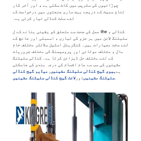
چوڑائیوں کی سٹرپس میں کاٹ سکتی ہے ، اور آخر کار
تناؤ سمیٹ کے ذریعے بہت ساری صنعتوں میں درخواست کے
لئے سلٹ کنڈلی تیار کرتی ہے۔
عمل کی صحت سے متعلق کو یقینی بنانے کے ل the ، کنڈلی
سلیٹنگ لائن میں ہر جزو کی تیاری ، اسمبلی اور جانچ کے
لئے سخت معیارات ہیں۔ کنگریئل اسٹیل سلائٹر مختلف خام
مال ، مختلف موٹائی اور پروسیسنگ کی مختلف ضروریات
کے لئے مختلف حل ڈیزائن کرتا ہے۔ کنڈلی سلیٹنگ
مشینوں کی سب سے عام اقسام کی درجہ بندی کی جاسکتی
ہے
ہیوی گیج کنڈلی سلیٹنگ مشینیں
,
میڈیم گیج کنڈلی
.
سلیٹنگ مشینیں
اور
لائٹ گیج کنڈلی سلیٹنگ مشینیں