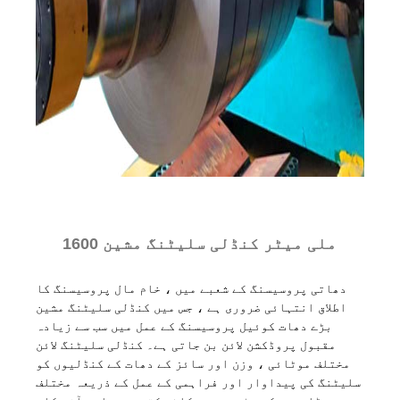
1600 ملی میٹر کنڈلی سلیٹنگ مشین
دھاتی پروسیسنگ کے شعبے میں ، خام مال پروسیسنگ کا
اطلاق انتہائی ضروری ہے ، جس میں کنڈلی سلیٹنگ مشین
بڑے دھات کوئیل پروسیسنگ کے عمل میں سب سے زیادہ
مقبول پروڈکشن لائن بن جاتی ہے۔ کنڈلی سلیٹنگ لائن
مختلف موٹائی ، وزن اور سائز کے دھات کے کنڈلیوں کو
سلیٹنگ کی پیداوار اور فراہمی کے عمل کے ذریعہ مختلف