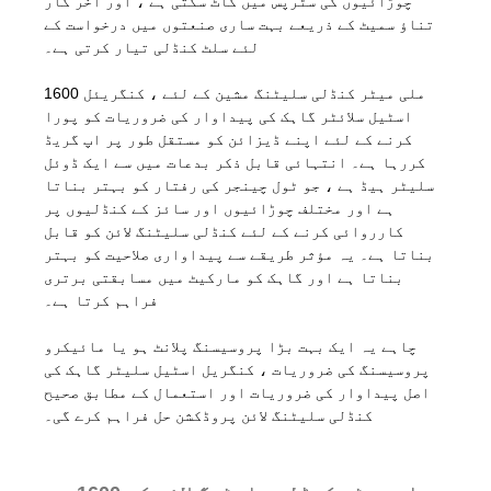
چوڑائیوں کی سٹرپس میں کاٹ سکتی ہے ، اور آخر کار
تناؤ سمیٹ کے ذریعے بہت ساری صنعتوں میں درخواست کے
لئے سلٹ کنڈلی تیار کرتی ہے۔
1600 ملی میٹر کنڈلی سلیٹنگ مشین کے لئے ، کنگریئل
اسٹیل سلائٹر گاہک کی پیداوار کی ضروریات کو پورا
کرنے کے لئے اپنے ڈیزائن کو مستقل طور پر اپ گریڈ
کررہا ہے۔ انتہائی قابل ذکر بدعات میں سے ایک ڈوئل
سلیٹر ہیڈ ہے ، جو ٹول چینجر کی رفتار کو بہتر بناتا
ہے اور مختلف چوڑائیوں اور سائز کے کنڈلیوں پر
کارروائی کرنے کے لئے کنڈلی سلیٹنگ لائن کو قابل
بناتا ہے۔ یہ مؤثر طریقے سے پیداواری صلاحیت کو بہتر
بناتا ہے اور گاہک کو مارکیٹ میں مسابقتی برتری
فراہم کرتا ہے۔
چاہے یہ ایک بہت بڑا پروسیسنگ پلانٹ ہو یا مائیکرو
پروسیسنگ کی ضروریات ، کنگریل اسٹیل سلیٹر گاہک کی
اصل پیداوار کی ضروریات اور استعمال کے مطابق صحیح
کنڈلی سلیٹنگ لائن پروڈکشن حل فراہم کرے گی۔