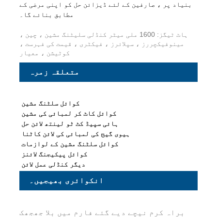
بنیاد پر ، صارفین کے لئے ڈیزائن حل کو اپنی مرضی کے
مطابق بنائے گا۔
ہاٹ ٹیگز: 1600 ملی میٹر کنڈلی سلیٹنگ مشین ، چین ،
مینوفیکچررز ، سپلائرز ، فیکٹری ، قیمت کی فہرست ،
کوٹیشن ، معیار
متعلقہ زمرہ
کوائل سلٹنگ مشین
کوائل کاٹ کر لمبائی کی مشین
ہائی سپیڈ کٹ ٹو لینتھ لائن حل
ہیوی گیج کی لمبائی کی لائن کاٹنا
کوائل سلٹنگ مشین کے لوازمات
کوائل پیکیجنگ لائنز
دیگر کنڈلی عمل لائن
انکوائری بھیجیں۔
براہ کرم نیچے دیے گئے فارم میں بلا جھجھک