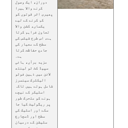
دوران، ایک وصول
کرنے والا ہیرا
پھیری اثر قوتوں کو
کم کرنے کے لیے
یکساں، کشن والا
تعاون فراہم کرتا
ہے، اس طرح شیٹس کی
سطح کے معیار کی
جامع حفاظت کرتا
ہے۔
مزید برآں، ہائی
سپیڈ کٹ ٹو لینتھ
لائن میں ذہین فوٹو
الیکٹرک سینسرز
شامل ہوتے ہیں تاکہ
اسٹیکر کے نیچے
ہونے کو متحرک طور
پر ریگولیٹ کیا جا
سکے اور اسٹیک کی
سطح اور ڈسچارج
سٹیشن کے درمیان
عمودی فرق کو درست