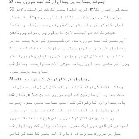
2/ چھوٹے پیمانے پر پیداوار کے لیے موزوں ہے۔
اگرچہ فکسڈ شیئرنگ کٹ ٹو لینتھ لائن 50m/منٹ کی رفتار تک
پہنچ سکتی ہے، لیکن یہ اتنا تیز نہیں ہے جتنا کہ دیگر
اعلی کارکردگی والے شیئرنگ طریقوں سے۔ لہٰذا، یہ فکسڈ
شیئرنگ کٹ ٹو لینتھ لائن خاص طور پر چھوٹے پروڈکشن
آپریشنز کے لیے موزوں ہے۔ جن کمپنیوں کو بڑے پیمانے پر
پیداوار کی ضرورت نہیں ہوتی ہے، ان کے لیے فکسڈ شیئرنگ
کٹ ٹو لینتھ لائن ان کی روزمرہ کی پیداواری ضروریات کو
پورا کر سکتی ہے، اور زیادہ موثر آلات سے وابستہ وسائل کے
ضیاع سے بچتے ہیں۔
3/ پیداوار کی کارکردگی کے لیے موافقت
چونکہ فکسڈ شیئرنگ کٹ ٹو لینتھ لائن کی زیادہ سے زیادہ
رفتار 50m/منٹ ہے، یہ ان صارفین کے لیے موزوں ہے جن کے
پاس پیداواری کارکردگی کے اعلی تقاضے نہیں ہیں۔ چھوٹے
فیبریکیٹرز یا اسٹارٹ اپ اکثر لاگت سے موثر اور موثر
پیداواری حل تلاش کرتے ہیں۔ اس طرح کے معاملات میں،
لمبائی کی لائن میں ایک مقررہ مونڈنے والی کٹ پیداوار کے
عمل پر ضرورت سے زیادہ دباؤ ڈالے بغیر کاٹنے کی کافی