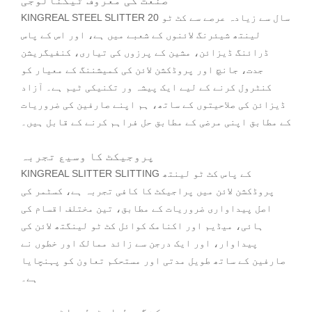
صنعت کی معروف ٹیکنالوجی
KINGREAL STEEL SLITTER 20 سال سے زیادہ عرصے سے کٹ ٹو
لینتھ شیئرنگ لائنوں کے شعبے میں ہے، اور اس کے پاس
ڈرائنگ ڈیزائن، مشین کے پرزوں کی تیاری، کنفیگریشن
جدت، جانچ اور پروڈکشن لائن کی کمیشننگ کے معیار کو
کنٹرول کرنے کے لیے ایک پیشہ ور تکنیکی ٹیم ہے۔ آزاد
ڈیزائن کی صلاحیتوں کے ساتھ، ہم اپنے صارفین کی ضروریات
کے مطابق اپنی مرضی کے مطابق حل فراہم کرنے کے قابل ہیں۔
پروجیکٹ کا وسیع تجربہ
KINGREAL SLITTER SLITTING کے پاس کٹ ٹو لینتھ
پروڈکشن لائن میں پراجیکٹ کا کافی تجربہ ہے، کسٹمر کی
اصل پیداواری ضروریات کے مطابق، تین مختلف اقسام کی
ہائی، میڈیم اور اکنامک کوائل کٹ ٹو لینگتھ لائن کی
پیداوار، اور ایک درجن سے زائد ممالک اور خطوں نے
صارفین کے ساتھ طویل مدتی اور مستحکم تعاون کو پہنچایا
ہے۔