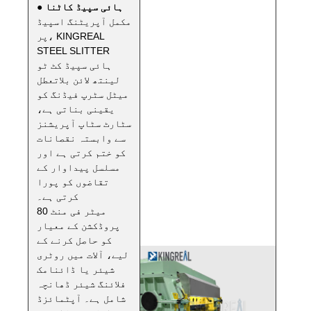
● ہائی سپیڈ کاٹنا
مکمل آپریٹنگ اسپیڈ
پر، KINGREAL
STEEL SLITTER
ہائی سپیڈ کٹ ٹو
لینتھ لائن بلاتعطل
میٹل سٹرپ فیڈنگ کو
یقینی بناتی ہے،
سٹارٹ سٹاپ آپریشنز
سے وابستہ نقصانات
کو ختم کرتی ہے اور
مسلسل پیداوار کے
تقاضوں کو پورا
کرتی ہے۔
80 میٹر فی منٹ
پروڈکشن کے معیار
کو حاصل کرنے کے
لیے، آلات میں روٹری
شیئر یا ڈائنامک
فلائنگ شیئر ڈھانچہ
شامل ہے۔ آپٹمائزڈ