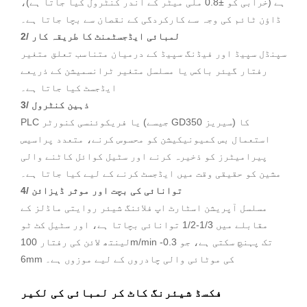
ہے (خرابی کو ±0.8 ملی میٹر کے اندر کنٹرول کیا جاتا ہے)،
ڈاؤن ٹائم کی وجہ سے کارکردگی کے نقصان سے بچا جاتا ہے۔
2/ لمبائی ایڈجسٹمنٹ کا طریقہ کار
سپنڈل سپیڈ اور فیڈنگ سپیڈ کے درمیان متناسب تعلق متغیر
رفتار گیئر باکس یا مسلسل متغیر ٹرانسمیشن کے ذریعے
ایڈجسٹ کیا جاتا ہے۔
3/ ذہین کنٹرول
PLC یا فریکوئنسی کنورٹر (جیسے GD350 سیریز) کا
استعمال بس کمیونیکیشن کو محسوس کرنے، متعدد پراسیس
پیرامیٹرز کو ذخیرہ کرنے اور سٹیل کوائل کاٹنے والی
مشین کو حقیقی وقت میں ایڈجسٹ کرنے کے لیے کیا جاتا ہے۔
4/ توانائی کی بچت اور موثر ڈیزائن
مسلسل آپریشن اسٹارٹ اپ فلائنگ شیئر روایتی ماڈلز کے
مقابلے میں 1/3-1/2 توانائی بچاتا ہے، اور سٹیل کٹ ٹو
لینتھ لائن کی رفتار 100m/min تک پہنچ سکتی ہے، جو 0.3-
6mm کی موٹائی والی چادروں کے لیے موزوں ہے۔
فکسڈ شیئرنگ کاٹ کر لمبائی کی لکیر