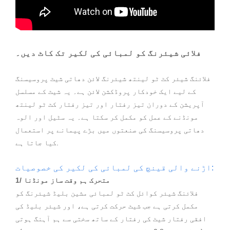
فلائی شیئرنگ کو لمبائی کی لکیر تک کاٹ دیں۔
فلائنگ شیئر کٹ ٹو لینتھ شیئرنگ لائن دھاتی شیٹ پروسیسنگ
کے لیے ایک خودکار پروڈکشن لائن ہے۔ یہ شیٹ کے مسلسل
آپریشن کے دوران تیز رفتار اور تیز رفتار کٹ ٹو لینتھ
مونڈنے کے عمل کو مکمل کر سکتا ہے۔ یہ سٹیل اور الوہ
دھاتی پروسیسنگ کی صنعتوں میں بڑے پیمانے پر استعمال
کیا جاتا ہے.
اڑنے والی قینچ کی لمبائی کی لکیر کی خصوصیات:
1/ متحرک ہم وقت ساز مونڈنا
فلائنگ شیئر کوائل کٹ ٹو لمبائی مشین بلیڈ شیئرنگ کو
مکمل کرتی ہے جب شیٹ حرکت کرتی ہے، اور شیئر بلیڈ کی
افقی رفتار شیٹ کی رفتار کے ساتھ سختی سے ہم آہنگ ہوتی