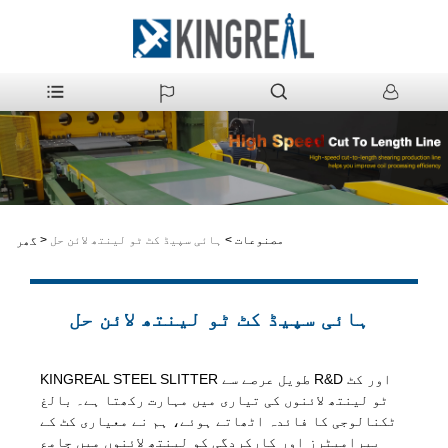
مصنوعات
>
ہائی سپیڈ کٹ ٹو لینتھ لائن حل
>
گھر
ہائی سپیڈ کٹ ٹو لینتھ لائن حل
KINGREAL STEEL SLITTER طویل عرصے سے R&D اور کٹ
ٹو لینتھ لائنوں کی تیاری میں مہارت رکھتا ہے۔ بالغ
ٹکنالوجی کا فائدہ اٹھاتے ہوئے، ہم نے معیاری کٹ کے
پیرامیٹرز اور کارکردگی کو لینتھ لائنوں میں جامع