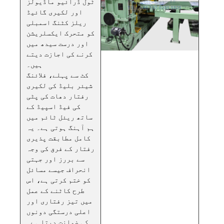
ٹول ڈرائیو ماڈیولز
اور لکیری گائیڈ
ریلز کٹنگ اسمبلی
کو متحرک ایکسلریشن
اور درست سیدھ میں
کرنے کی اجازت دیتے
ہیں۔
کٹ سے پہلے، فلائنگ
شیئر بلیڈ کی لکیری
رفتار دھات کی پٹی
کی فیڈ اسپیڈ کے
ساتھ ریئل ٹائم میں
ہم آہنگ ہوتی ہے۔ یہ
کامل مطابقت پذیری
رفتار کے فرق کی وجہ
سے بررز اور جہتی
انحراف جیسے مسائل
کو ختم کرتی ہے، اس
طرح کاٹنے کے عمل
میں تیز رفتاری اور
اعلی درستگی دونوں
کی ضمانت دیتا ہے۔