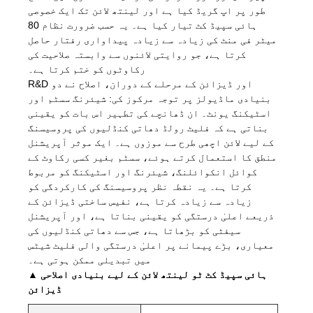
طور پر اپ گریڈ کیا ہے اور لینتھ لائن تک ایک خصوصی
ہائی سپیڈ کٹ تیار کیا ہے۔ یہ حسب ضرورت نظام 80
میٹر فی منٹ کی زیادہ سے زیادہ پیداواری رفتار حاصل
کرتا ہے، جو روایتی لائنوں سے وابستہ صلاحیت کی
رکاوٹوں کو ختم کرتا ہے۔
R&D اور ڈیزائن کے مرحلے کے دوران، اصلاح نے دو
بنیادی ماڈیولز پر توجہ مرکوز کی: شیئرنگ سسٹم اور
اسٹیکنگ یونٹ۔ ان ڈھانچے کی تطہیر اس بات کو یقینی
بناتی ہے کہ فلیٹ رولڈ دھاتی کنڈلیوں کی پروسیسنگ
کے لیے لائن اچھی طرح سے موزوں ہے۔ ایک موثر آپریشنل
منطق کا استعمال کرتے ہوئے، سسٹم بغیر کسی رکاوٹ کے
کوائل انکوائلنگ، شیئرنگ اور اسٹیکنگ کو مربوط
کرتا ہے۔ یہ نقطہ نظر پروسیسنگ کی کارکردگی کو
زیادہ سے زیادہ کرتا ہے، نفیس ساختی ڈیزائن کے
ذریعے اعلیٰ درستگی کو یقینی بناتا ہے، اور آپریشنل
سیفٹی کو بڑھاتا ہے، جس سے دھاتی کنڈلیوں کی
معیاری، بڑے پیمانے پر اعلیٰ درستگی والی فلیٹ شیٹس
میں تبدیلی ممکن ہوتی ہے۔
▲ ہائی سپیڈ کٹ ٹو لینتھ لائن کے لیے بنیادی اصلاحی
ڈیزائن