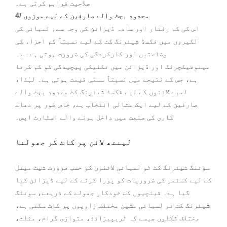
صلاحیت فراہم کرتی ہے۔
4/ محدود بجٹ والے صارفین کے لیے موزوں
اس کی کم رفتار اور سادہ ڈیزائن کی وجہ سے، لمبائی کی
لکیروں میں فکسڈ شیئرنگ کٹ کے لیے نسبتاً کم اجزاء کی
وضاحتیں اور کارکردگی کی ضرورت ہوتی ہے۔ یہ
مینوفیکچرنگ اور ڈیزائن میں تکنیکی پیچیدگی کو کم کرتا
ہے، جس کے نتیجے میں نسبتاً سستی قیمت ہوتی ہے۔ لہٰذا،
لمبے لائنوں کے لیے فکسڈ شیئرنگ کٹ محدود بجٹ والے
صارفین کے لیے ایک مثالی انتخاب ہے، خاص طور پر دھات
کاری کی صنعت میں داخل ہونے والے اسٹارٹ اپس۔
لینتھ لائن پر کاٹ کر جھولنا
سوئنگ شیئرنگ کٹ ٹو لمبائی لائنوں کو حسب ضرورت شیٹ میٹل
کے لیے کسٹمر کی ضروریات کو پورا کرنے کے لیے ڈیزائن کیا
گیا ہے۔ قینچیوں کے خودکار جھولے کے ذریعے، سوئنگ
شیئرنگ کٹ ٹو لمبائی مشین مختلف زاویوں پر کاٹ سکتی ہے،
مختلف شکلوں جیسے کہ ٹریپیزائڈ، متوازی گرام، مثلث،