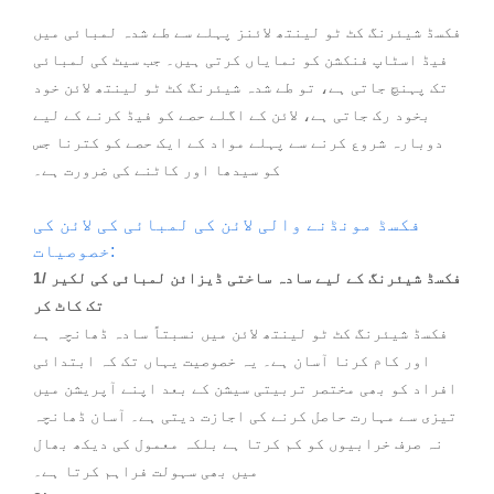
فکسڈ شیئرنگ کٹ ٹو لینتھ لائنز پہلے سے طے شدہ لمبائی میں
فیڈ اسٹاپ فنکشن کو نمایاں کرتی ہیں۔ جب سیٹ کی لمبائی
تک پہنچ جاتی ہے، تو طے شدہ شیئرنگ کٹ ٹو لینتھ لائن خود
بخود رک جاتی ہے، لائن کے اگلے حصے کو فیڈ کرنے کے لیے
دوبارہ شروع کرنے سے پہلے مواد کے ایک حصے کو کترنا جس
کو سیدھا اور کاٹنے کی ضرورت ہے۔
فکسڈ مونڈنے والی لائن کی لمبائی کی لائن کی
خصوصیات:
1/ فکسڈ شیئرنگ کے لیے سادہ ساختی ڈیزائن لمبائی کی لکیر
تک کاٹ کر
فکسڈ شیئرنگ کٹ ٹو لینتھ لائن میں نسبتاً سادہ ڈھانچہ ہے
اور کام کرنا آسان ہے۔ یہ خصوصیت یہاں تک کہ ابتدائی
افراد کو بھی مختصر تربیتی سیشن کے بعد اپنے آپریشن میں
تیزی سے مہارت حاصل کرنے کی اجازت دیتی ہے۔ آسان ڈھانچہ
نہ صرف خرابیوں کو کم کرتا ہے بلکہ معمول کی دیکھ بھال
میں بھی سہولت فراہم کرتا ہے۔