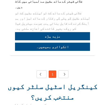
فلائی شیئر کے ساتھ مشین سے لمبائی میں کاٹ
دیں۔
فلائی شیئر کے ساتھ کٹ ٹو لینتھ مشین کٹ ٹو
لینتھ مشین کو پٹی کی رفتار کے ساتھ تیز اور ہم
آہنگ کرنے کے قابل بناتی ہے، جس سے میٹریل فیڈ
کو روکے بغیر کاٹنے کی اجازت ملتی ہے۔
مزید پڑھ
انکوائری بھیجیں۔
1
کینگریل اسٹیل سلٹر کیوں
منتخب کریں؟