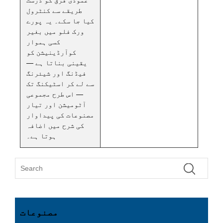
طریقے سے کنٹرول
کیا جا سکے۔ یہ پورے
ورک فلو میں بغیر
کسی ہموار
کوآرڈینیشن کو
یقینی بناتا ہے —
فیڈنگ اور شیئرنگ
سے لے کر اسٹیکنگ تک
— اس طرح مجموعی
آٹومیشن اور تیار
مصنوعات کی پیداوار
کی شرح میں اضافہ
ہوتا ہے۔
مصنوعات