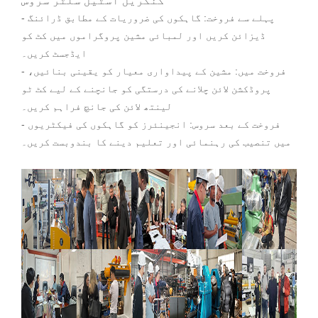
کنگریل اسٹیل سلٹر سروس
- پہلے سے فروخت: گاہکوں کی ضروریات کے مطابق ڈرائنگ
ڈیزائن کریں اور لمبائی مشین پروگراموں میں کٹ کو
ایڈجسٹ کریں۔
- فروخت میں: مشین کے پیداواری معیار کو یقینی بنائیں،
پروڈکشن لائن چلانے کی درستگی کو جانچنے کے لیے کٹ ٹو
لینتھ لائن کی جانچ فراہم کریں۔
- فروخت کے بعد سروس: انجینئرز کو گاہکوں کی فیکٹریوں
میں تنصیب کی رہنمائی اور تعلیم دینے کا بندوبست کریں۔