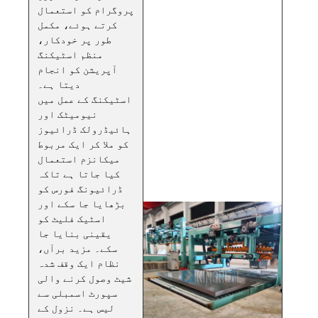
پروگرام کو استعمال
کرتے ہوئے، مکمل
طور پر خودکار،
منظم اسٹیکنگ
آپریشن کو انجام
دیتا ہے۔
اسٹیکنگ کے عمل میں
نیومیٹک اور
ہائیڈرولک ڈرائیوز
کو ملا کر ایک مربوط
میکانزم استعمال
کیا جاتا ہے تاکہ
ڈرائیونگ فورس کو
بڑھایا جا سکے اور
اسٹیک فلیٹ کو
یقینی بنایا جا
سکے۔ مزید برآں،
نظام ایک وقف شدہ
شیٹ وصول کرنے والی
سپورٹ اسمبلی سے
لیس ہے۔ نزول کے