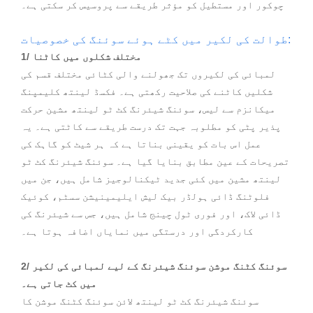
چوکور اور مستطیل کو مؤثر طریقے سے پروسیس کر سکتی ہے۔
طوالت کی لکیر میں کٹے ہوئے سوئنگ کی خصوصیات:
1/ مختلف شکلوں میں کاٹنا
لمبائی کی لکیروں تک جھولنے والی کٹائی مختلف قسم کی
شکلیں کاٹنے کی صلاحیت رکھتی ہے۔ فکسڈ لینتھ کلیمپنگ
میکانزم سے لیس، سوئنگ شیئرنگ کٹ ٹو لینتھ مشین حرکت
پذیر پٹی کو مطلوبہ جہت تک درست طریقے سے کاٹتی ہے۔ یہ
عمل اس بات کو یقینی بناتا ہے کہ ہر شیٹ کو گاہک کی
تصریحات کے عین مطابق بنایا گیا ہے۔ سوئنگ شیئرنگ کٹ ٹو
لینتھ مشین میں کئی جدید ٹیکنالوجیز شامل ہیں، جن میں
فلوٹنگ ڈائی ہولڈر بیک لیش ایلیمینیشن سسٹم، کوئیک
ڈائی لاک، اور فوری ٹول چینج شامل ہیں، جس سے شیئرنگ کی
کارکردگی اور درستگی میں نمایاں اضافہ ہوتا ہے۔
2/ سوئنگ کٹنگ موشن سوئنگ شیئرنگ کے لیے لمبائی کی لکیر
میں کٹ جاتی ہے۔
سوئنگ شیئرنگ کٹ ٹو لینتھ لائن سوئنگ کٹنگ موشن کا