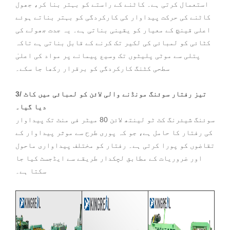
استعمال کرتی ہے۔ کاٹنے کے راستے کو بہتر بنا کر، جھول
کاٹنے کی حرکت پیداوار کی کارکردگی کو بہتر بناتے ہوئے
اعلی قینچ کے معیار کو یقینی بناتی ہے۔ یہ جدت جھولے کی
کٹائی کو لمبائی کی لکیر تک کرنے کے قابل بناتی ہے تاکہ
پتلی سے موٹی پلیٹوں تک وسیع پیمانے پر مواد کی اعلیٰ
سطحی کٹنگ کارکردگی کو برقرار رکھا جا سکے۔
3/ تیز رفتار سوئنگ مونڈنے والی لائن کو لمبائی میں کاٹ
دیا گیا۔
سوئنگ شیئرنگ کٹ ٹو لینتھ لائن 80 میٹر فی منٹ تک پیداوار
کی رفتار کا حامل ہے، جو کہ پوری طرح سے موثر پیداوار کے
تقاضوں کو پورا کرتی ہے۔ رفتار کو مختلف پیداواری ماحول
اور ضروریات کے مطابق لچکدار طریقے سے ایڈجسٹ کیا جا
سکتا ہے۔