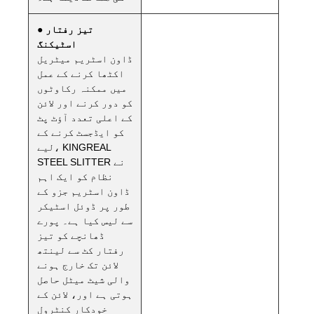
● تیز رفتار
اسٹیکنگ
ڈاون اسٹریم میٹریل
اکٹھا کرنے کے عمل
میں ممکنہ رکاوٹوں
کو دور کرنے اور لائن
کے اعلی تعدد آؤٹ پٹ
کو ایڈجسٹ کرنے کے
لیے، KINGREAL
STEEL SLITTER نے
نظام کو ایک اہم
ڈاون اسٹریم جزو کے
طور پر ڈوئل اسٹیکر
سے لیس کیا ہے۔ پورے
ڈھانچے کو تیز
رفتار کٹ سے لینتھ
لائن تک خارج ہونے
والی شیٹ میٹل حاصل
ہوتی ہے اور، لائن کے
خودکار کنٹرول