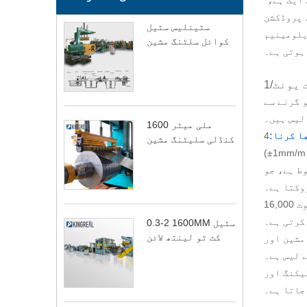
 پروڈکشن
سٹینلیس سٹیل
یلومینیم
کوائل سلٹنگ مشین
ت یونٹ
 گرنے سے
لیس ہیں۔
1600 ملی میٹر
ا کرنا:
4Hi Leveler، اندرونی دباؤ کو ختم کرتا ہے اور ملٹی اسٹیج رول پریشر کے ذریعے چپٹا پن
کنڈلی سلیٹنگ مشین
وط ہے، جو
روکتا ہے۔
ہائیڈرولک شیئرنگ کٹ ٹو لینتھ مشین یا رول کٹنگ شیئرنگ مشین، زیادہ سے زیادہ مونڈنے والی قوت 16,000KN تک
0.3-2 1600MM سٹیل
کٹ ٹو لینتھ لائن
مشین اور
 لیس ہے۔
سٹیکنگ اور
جاتا ہے۔