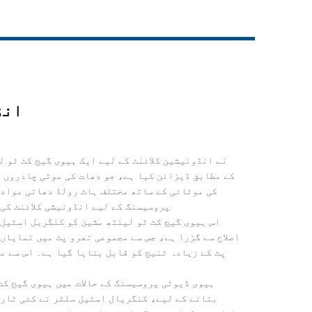
Live
انڈ
کی موٹائی کے ساتھ مختلف ہاٹ رولڈ دھاتی مواد 
پروسیسنگ کے لیے انڈونیشی کلائنٹ کی
اس ہیوی گیج کٹ ٹو لینتھ مشین کو کنگریل اسٹیل 
اصلاح سے گزرا ہے، جس سے مجموعی تھرو پٹ میں نمایاں
پٹ کے زیادہ ٹنیج کو قابل بنایا گیا ہے۔ اس سے م
ہیوی ڈیوٹی پروسیسنگ کے حالات میں ہیوی گیج ک
بنانے کے لیے، کنگریال اسٹیل سلٹر نے کئی ٹار