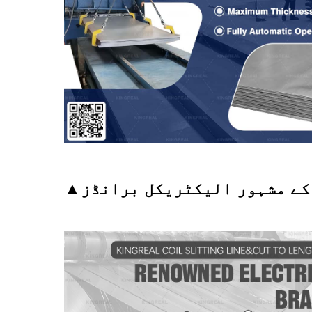
کے مشہور الیکٹریکل برانڈز
▲