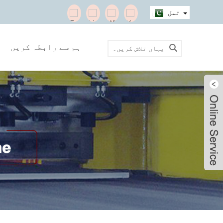
تمل
ہم سے رابطہ کریں