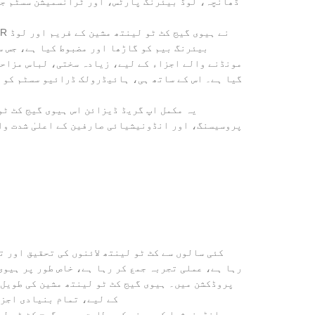
ڈھانچہ، لوڈ بیئرنگ پارٹس، اور ٹرانسمیشن سسٹم جی
بیئرنگ بیم کو گاڑھا اور مضبوط کیا ہے، جس س
مونڈنے والے اجزاء کے لیے، زیادہ سختی، لباس مزاحم
گیا ہے۔ اس کے ساتھ ہی، ہائیڈرولک ڈرائیو سسٹم کو خ
یہ مکمل اپ گریڈ ڈیزائن اس ہیوی گیج کٹ ٹو
پروسیسنگ، اور انڈونیشیائی صارفین کے اعلیٰ شدت وا
رہا ہے، عملی تجربہ جمع کر رہا ہے، خاص طور پر ہیوی
پروڈکشن میں۔ ہیوی گیج کٹ ٹو لینتھ مشین کی طویل
کے لیے، تمام بنیادی اجزا
یہ انڈونیشیا کی مرضی کے مطابق ہیوی گیج کٹ ٹو لی