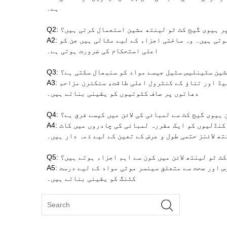
ہے۔
ر پر ہیوی گیج کٹ ٹو لینتھ مشین استعمال کرتی ہیں؟
A2: ہیوی گیج کٹ ٹو لینتھ لائنز تعمیر، جہاز سازی، اور موٹی سٹیل پلیٹوں کو کاٹنے کے لیے بھاری مشینری میں استعمال ہوتی ہیں۔ وہ ساختی اجزاء کے لیے مثالی ہیں جن کو
اعلی استحکام کی ضرورت ہوتی ہے۔
 مشین سٹینلیس سٹیل جیسے مواد کو سنبھال سکتی ہے؟
A3: ہاں، ہیوی گیج کی لمبائی کی لکیریں سٹینلیس سٹیل، ایلومینیم اور کاربن سٹیل پر کارروائی کر سکتی ہیں۔ ان کے سخت بلیڈ اور تناؤ کے کنٹرول اعلی طاقت، سنکنرن مزاحم
دھاتوں پر صاف کٹوتیوں کو یقینی بناتے ہیں۔
ائن ہیوی گیج کٹ سے لمبائی کی لائن میں کیسے فرق ہے؟
A4: ہیوی ڈیوٹی سلٹنگ لائنیں دھات کی چوڑی کوائلوں کو تنگ پٹیوں میں کاٹتی ہیں، جب کہ ہیوی گیج کاٹ کر لمبائی کی لکیریں کنڈلیوں کو ایک مقررہ لمبائی کی چادروں میں کاٹ
ھ لائنز حتمی طول و عرض کے تعین کے لیے ذمہ دار ہیں۔
یج کٹ ٹو لینتھ لائن میں کون سے اہم اجزاء ہوتے ہیں؟
A5: کلیدی اجزاء میں ڈیکوائلر، لیولنگ یونٹ، سروو سے چلنے والا شیئر کٹر، اور اسٹیکنگ سسٹم شامل ہیں۔ ہیوی ڈیوٹی رولرس اور صحت سے متعلق سینسر موٹی مواد کے لیے درست
کٹنگ کو یقینی بناتے ہیں۔