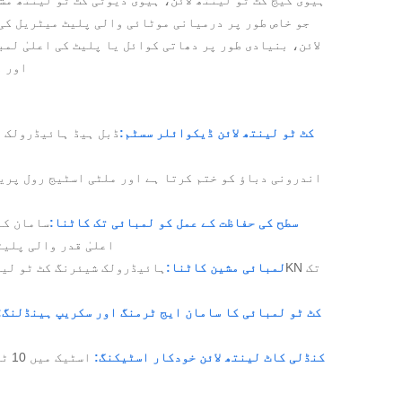
جو خاص طور پر درمیانی موٹائی والی پلیٹ میٹریل کی
لائن، بنیادی طور پر دھاتی کوائل یا پلیٹ کی اعلیٰ ل
اور دیگ
کٹ ٹو لینتھ لائن ڈیکوائلر سسٹم:
ڈبل ہیڈ ہائیڈرولک ا
سطح کی حفاظت کے عمل کو لمبائی تک کاٹنا:
سامان کا
اعلیٰ قدر والی پلیٹ
لمبائی مشین کاٹنا:
کٹ ٹو لمبائی کا سامان ایج ٹرمنگ اور سکریپ ہینڈلنگ:
کنڈلی کاٹ لینتھ لائن خودکار اسٹیکنگ:
اسٹ