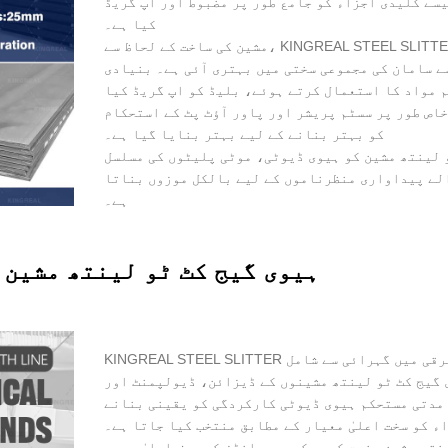
سے کلیدی اجزاء کو جامع طور پر مضبوط اور اپ گریڈ
کیا ہے۔
مشین کی ساخت کے لحاظ سے، KINGREAL STEEL SLITTER نے ہیوی گیج کٹ ٹو لینتھ مشین کے فریم اور لوڈ
ے سامان کی مجموعی سختی میں بہتری آئی ہے۔ بنیادی
 مواد کا استعمال کرتے ہوئے، بلیڈ کو اپ گریڈ کیا
اص طور پر سسٹم پریشر اور پاور آؤٹ پٹ کے استحکام
کو بہتر بنانے کے لیے بہتر بنایا گیا ہے۔
 لینتھ مشین کو ہیوی ڈیوٹی، موٹی پلیٹوں کی مسلسل
لے پیداواری منظرناموں کے لیے بالکل موزوں بناتا
ہے۔
ہیوی گیج کٹ ٹو لینتھ مشین 
KINGREAL STEEL SLITTER کئی سالوں سے کٹ ٹو لینتھ لائنوں کی تحقیق اور ترقی میں گہرائی سے شامل
 گیج کٹ ٹو لینتھ مشینوں کے ڈیزائن، ڈیولپمنٹ اور
 مدتی مستحکم ہیوی ڈیوٹی کارکردگی کو یقینی بنانے
ء کو سخت اعلیٰ معیار کے مطابق منتخب کیا جاتا ہے۔
نتھ مشین صنعت کے سرکردہ برانڈز کے صرف اعلیٰ درجے