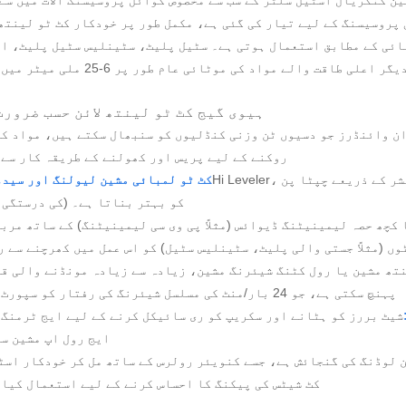
 پروسیسنگ کے لیے تیار کی گئی ہے، مکمل طور پر خودکار کٹ ٹو لینتھ
مبائی کے مطابق استعمال ہوتی ہے۔ سٹیل پلیٹ، سٹینلیس سٹیل پلیٹ، ا
ر اعلی طاقت والے مواد کی موٹائی عام طور پر 6-25 ملی میٹر میں ہوتی ہے۔
1/ہیوی گیج کٹ ٹو لینتھ لائن حسب ضرور
ن وائنڈرز جو دسیوں ٹن وزنی کنڈلیوں کو سنبھال سکتے ہیں، مواد کو
روکنے کے لیے پریس اور کھولنے کے طریقہ کار سے 
کٹ ٹو لمبائی مشین لیولنگ اور سیدھ
(±1mm/m کی درستگی) کو بہتر بناتا ہے۔
 کچھ حصہ لیمینیٹنگ ڈیوائس (مثلاً پی وی سی لیمینیٹنگ) کے ساتھ مرب
وں (مثلاً جستی والی پلیٹ، سٹینلیس سٹیل) کو اس عمل میں کھرچنے سے 
پہنچ سکتی ہے، جو 24 بار/منٹ کی مسلسل شیئرنگ کی رفتار کو سپورٹ کرتی ہے۔
شیٹ بررز کو ہٹانے اور سکریپ کو ری سائیکل کرنے کے لیے ایج ٹرمنگ 
ایج رول اپ مشین سے
یک میں 10 ٹن لوڈنگ کی گنجائش ہے، جسے کنویئر رولرس کے ساتھ مل کر خودکار ا
کٹ شیٹس کی پیکنگ کا احساس کرنے کے لیے استعمال کیا 