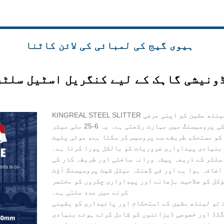
ہیوی گیج کی لمبائی کی لائن کاٹنا
ونیشی گاہک کے لیے کنگریل اسٹیل سلٹر
KINGREAL STEEL SLITTER نے انڈونیشین کلائنٹ کے لیے ایک ہیوی گیج کٹ ٹو لینتھ مشین کو اپنی مرضی
کے مطابق ڈیزائن کیا ہے، جو دھات کی موٹی چادروں کی پروسیسنگ میں مہارت رکھتی ہے۔ یہ 6-25 ملی میٹر
کو مستحکم طریقے سے پروسیس کر سکتا ہے، موٹی پلیٹ
 بنیادی پیداواری ضروریات کو بالکل پورا کرتا ہے۔
سلٹر کے ذریعہ پیشہ ورانہ ساختی اور طریقہ کار کی
 اضافہ ہوا ہے اور فی گھنٹہ میٹل شیٹ پروسیسنگ آؤٹ
ؤکل کو صلاحیت بڑھانے اور پیداواری چکروں کو مختصر
کرنے میں مدد ملتی ہے۔
ٹ ٹو لینتھ مشین کے استحکام اور پائیداری کو یقینی
گٹڈ اور خصوصی ڈیزائنوں کو شامل کرتے ہوئے بنیادی