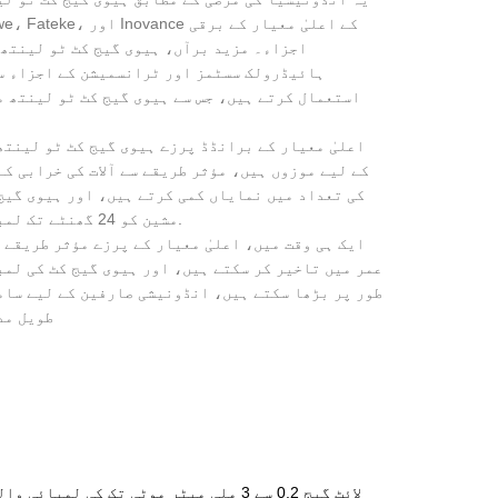
اجزاء۔ مزید برآں، ہیوی گیج کٹ ٹو لینتھ
ہائیڈرولک سسٹمز اور ٹرانسمیشن کے اجزاء سب
استعمال کرتے ہیں، جس سے ہیوی گیج کٹ ٹو لینتھ م
اعلیٰ معیار کے برانڈڈ پرزے ہیوی گیج کٹ ٹو لینت
کے لیے موزوں ہیں، مؤثر طریقے سے آلات کی خرابی ک
کی تعداد میں نمایاں کمی کرتے ہیں، اور ہیوی گیج
مشین کو 24 گھنٹے تک لمبا کرنے کی صلاحیت کو یقینی بناتے ہیں۔ موٹی پلیٹیں.
ایک ہی وقت میں، اعلیٰ معیار کے پرزے مؤثر طریقے 
عمر میں تاخیر کر سکتے ہیں، اور ہیوی گیج کٹ کی لمب
طور پر بڑھا سکتے ہیں، انڈونیشی صارفین کے لیے ساما
طویل مد