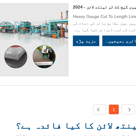
Heavy Gauge Cut To کو 6-25mm کی موٹائی کے ساتھ
یں عین مطابق سائز کی دھات کی
نے کے لیے ڈیزائن کیا گیا ہے۔
ئری بھیجیں۔
مزید پڑھ
1
نتھ لائن کا کیا فائدہ ہے؟