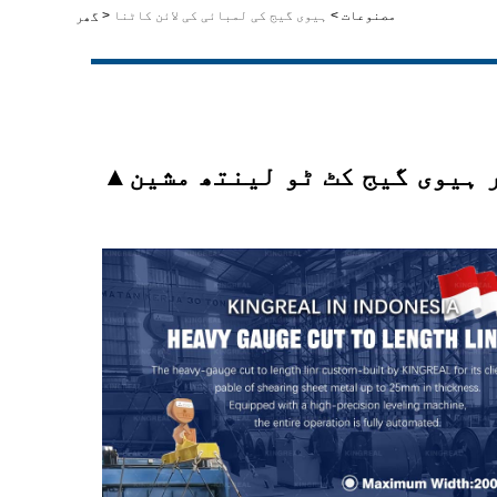
مصنوعات
>
ہیوی گیج کی لمبائی کی لائن کاٹنا
>
گھر
 ہیوی گیج کٹ ٹو لینتھ مشین
▲