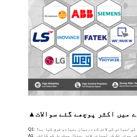
ے میں اکثر پوچھے گئے سوالات
▲
گیج کی لمبائی کی لائن کے درمیان بنیادی فرق کیا ہے؟
A1: لائٹ گیج 0.2 سے 3 ملی میٹر موٹی تک کی لمبائی والی لائنوں کے مواد کو پراسیس کرتی ہے، جبکہ ہیوی گیج 6 سے 25 ملی میٹر موٹی تک کی لمبائی لائن ہینڈل میٹریل کو کاٹتی