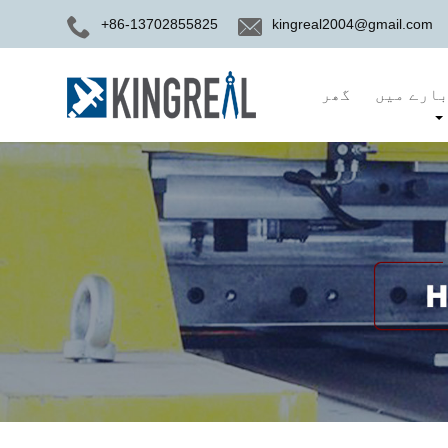
+86-13702855825
kingreal2004@gmail.com
ارے میں
گھر