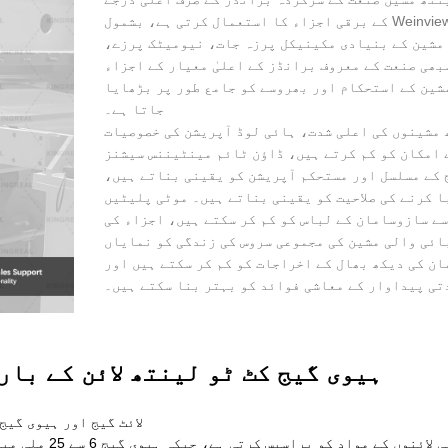
کے برقی اجزاء کا استعمال کرتی ہے، بشمول Weinviewe، Fateke، اور Inovance کے اعلیٰ معیار کے برقی
 مشین کے بنیادی مکینیکل پرزہ جات، نیومیٹک پرزے،
ھی صنعت کے معروف برانڈز کے اعلیٰ معیار کے اجزاء
شین کے استحکام اور بھروسے کو جامع طور پر بڑھایا
جاتا ہے۔
ھ مشینوں کی اعلی شدت، ہائی لوڈ آپریشن کی خصوصیات
ے امکان کو کم کرتے ہیں، ڈاؤن ٹائم مینٹیننس سیشنز
 کے مسلسل اور مستحکم آپریشن کو یقینی بناتے ہیں،
سے سازوسامان کے لباس کو کم کر سکتے ہیں، اجزاء کی
ائی والی مشین کی مجموعی سروس کی زندگی کو نمایاں
ن کی دیکھ بھال کے اخراجات کو کم کر سکتے ہیں اور
تی پیداوار کے معاشی فوائد کو بہتر بنا سکتے ہیں۔
ہیوی گیج کٹ ٹو لینتھ لائن کے بار
Q1: لائٹ گیج اور ہیوی 