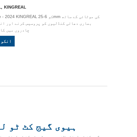
ہیوی گیج کٹ ٹو لینتھ لائن - 2024 KINGREAL
 Length Line - 2024 KINGREAL
بھاری دھاتی کنڈلیوں کو پروسیس کرنے اور انہ
چادروں میں کاٹ
انکوا
ہیوی گیج کٹ ٹو لی