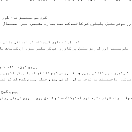
Q2: کون سی صنعتیں عام طو
Q3: کیا ایک بھاری گیج کاٹ کر لمبائی والی
Q4: ہیوی گیج سلٹنگ ل
ی کی ایڈجسٹمنٹ پر توجہ مرکوز کرتی ہیں، جبکہ ہیوی گیج کٹ ٹو لینت
Q5: ہیوی گ