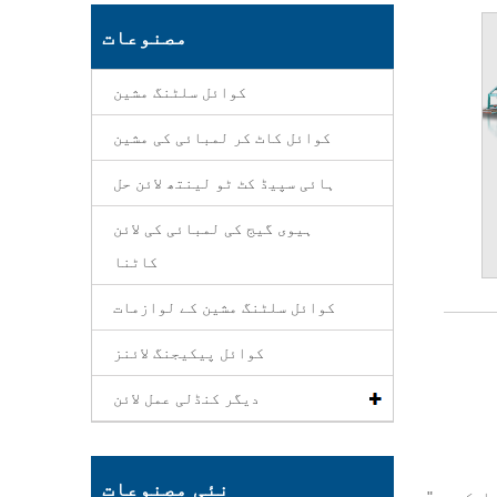
مصنوعات
کوائل سلٹنگ مشین
کوائل کاٹ کر لمبائی کی مشین
ہائی سپیڈ کٹ ٹو لینتھ لائن حل
ہیوی گیج کی لمبائی کی لائن
کاٹنا
کوائل سلٹنگ مشین کے لوازمات
کوائل پیکیجنگ لائنز
دیگر کنڈلی عمل لائن
نئی مصنوعات
"ہیوی گیج کٹ ٹو لینتھ لائن، ہیوی ڈیوٹی کٹ ٹو لینتھ مشین کنگریال اسٹیل سلٹر کے سب سے مخصوص کوائل پروسیسنگ آلات میں سے ایک ہے،