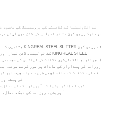
لیے ایک ہیوی گیج کٹ کو لمبائی کی لائن میں اپنی مر
تنصیب کے بعد موث
کٹ ٹو لینتھ لائن تیار اور بھیج
روزانہ کی پیداوار کی عادات پر غور کرتے ہوئے، بہت
کے لیے کلائنٹ کے ساتھ اچھی طرح سے بات چیت اور تب
کی پیشہ ورا
آپریشن، روزانہ کی دیکھ بھال، ا