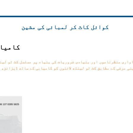
کوائل کاٹ کر لمبائی کی مشین
▲کامیا
پنی مرضی کے مطابق کٹ ٹو لینتھ لائنوں کو کامیابی کے ساتھ ڈیزائن، 