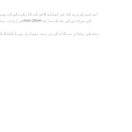
اس حسب ضرورت کٹ ٹو لینتھ لائن کے کارکردگی کے پی