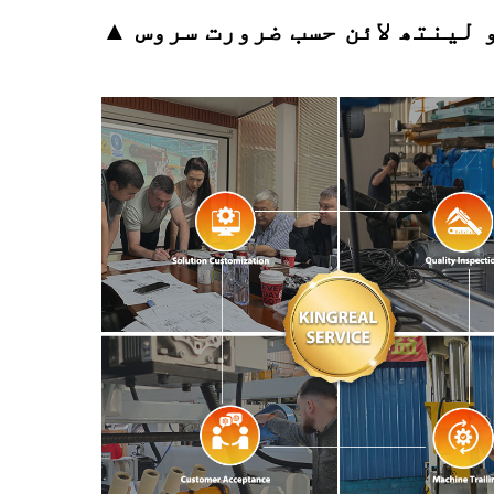
و لینتھ لائن حسب ضرورت سروس