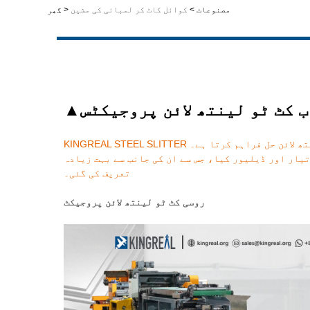
مصنوعات
>
کوائل کاٹ کر لمبائی کی مشین
>
گھر
ب کٹ ٹو لینتھ لائن پروجیکٹس
KINGREAL STEEL SLITTER گاہک کے اصل پیداواری منظرناموں اور بنیادی ضروریات کی بنیاد پر مسلسل کٹ ٹو لینتھ لائن حل فراہم کرتا ہے۔ KINGREAL STEEL SLITTER ٹیم نے
تیار اور ڈیلیور کیا، جس سے ان کی جانب سے بہت زیادہ
تعریف کی گئی۔
روسی کٹ ٹو لینتھ لائن پروجیکٹ