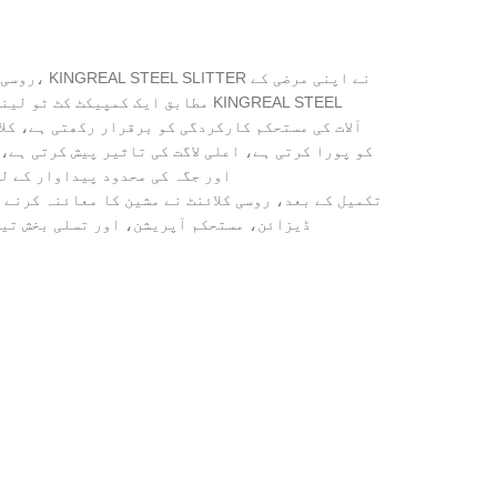
روسی کلا
مطابق ایک کمپیکٹ کٹ ٹو لینتھ لائن
کو پورا کرتی ہے، اعلی لاگت کی تاثیر پیش کرتی ہے،
اور جگہ کی محدود پیداوار کے لی
تکمیل کے بعد، روسی کلائنٹ نے مشین کا معائنہ کرنے 
ڈیزائن، مستحکم آپریشن، اور تسلی بخش تیا