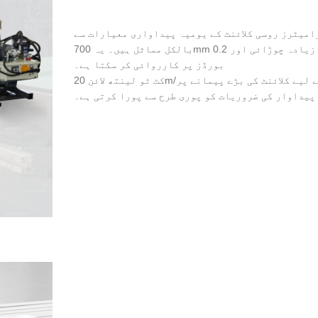
رامیٹرز روسی کلائنٹ کے یومیہ پیداواری معیارات سے
بالکل مماثل ہیں۔ یہ 700mm کی زیادہ سے زیادہ چوڑائی اور 0.2mm-2mm کی موٹائی کی حد کے ساتھ
بورڈز پر کارروائی کر سکتا ہے۔
کٹ ٹو لینتھ لائن 20m/منٹ کی رفتار سے کام کرتی ہے، معیاری بورڈ کٹنگ کے لیے کلائنٹ کی بڑے پیمانے پر
پیداوار کی ضروریات کو پوری طرح سے پورا کرتی ہے۔