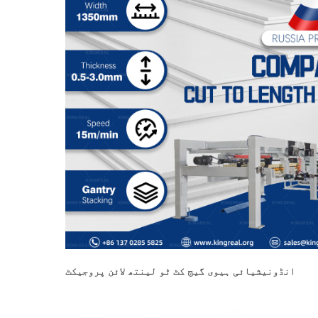
انڈونیشیائی ہیوی گیج کٹ ٹو لینتھ لائن پروجیکٹ