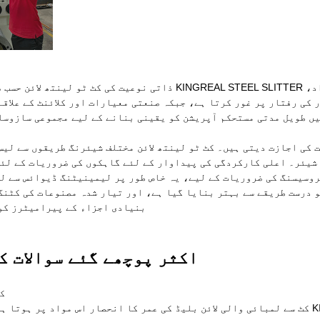
کی رفتار پر غور کرتا ہے، جبکہ صنعتی معیارات اور کلائنٹ کے علاقے
یں طویل مدتی مستحکم آپریشن کو یقینی بنانے کے لیے مجموعی سازوسا
ت کی اجازت دیتی ہیں۔ کٹ ٹو لینتھ لائن مختلف شیئرنگ طریقوں سے لیس
شیئر۔ اعلی کارکردگی کی پیداوار کے لئے گاہکوں کی ضروریات کے لئے
پروسیسنگ کی ضروریات کے لیے، یہ خاص طور پر لیمینیٹنگ ڈیوائس سے ل
 درست طریقے سے بہتر بنایا گیا ہے، اور تیار شدہ مصنوعات کی کٹنگ
بنیادی اجزاء کے پیرامیٹرز کو 
▲ اکثر پوچھے گئے سوالات 
Q1