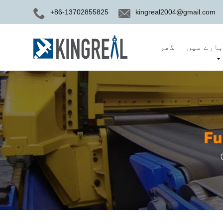
+86-13702855825
kingreal2004@gmail.com
ارے میں
گھر