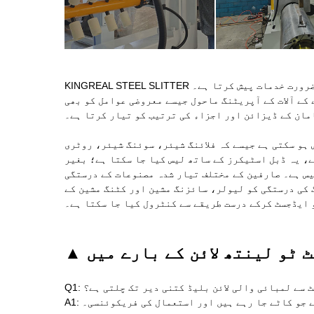
KINGREAL STEEL SLITTER ذاتی نوعیت کی کٹ ٹو لینتھ لائن حسب ضرورت خدمات پیش کرتا ہے۔ KINGREAL STEEL SLITTER کلائنٹ کی بنیادی ضروریات، جیسے پروسیس شدہ مواد،
 کے آلات کے آپریٹنگ ماحول جیسے معروضی عوامل کو بھی
مان کے ڈیزائن اور اجزاء کی ترتیب کو تیار کرتا ہے۔
 ہو سکتی ہے جیسے کہ فلائنگ شیئر، سوئنگ شیئر، روٹری
، یہ ڈبل اسٹیکرز کے ساتھ لیس کیا جا سکتا ہے؛ بغیر
یس ہے۔ صارفین کے مختلف تیار شدہ مصنوعات کے درستگی
 کی درستگی کو لیولر، سائزنگ مشین اور کٹنگ مشین کے
ایڈجسٹ کرکے درست طریقے سے کنٹرول کیا جا سکتا ہے۔
کٹ ٹو لینتھ لائن کے بارے میں
: کٹ سے لمبائی والی لائن بلیڈ کتنی دیر تک چلتی ہے؟
A1: کٹ سے لمبائی والی لائن بلیڈ کی عمر کا انحصار اس مواد پر ہوتا ہے جو کاٹے جا رہے ہیں اور استعمال کی فریکوئنسی۔ KINGREAL STEEL SLITTER سروس کی زندگی کو بڑھانے