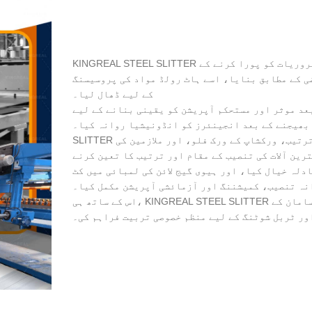
KINGREAL STEEL SLITTER نے انڈونیشیا کے کلائنٹس کی پروسیسنگ کی مخصوص ضروریات کو پورا کرنے کے
ضی کے مطابق بنایا، اسے ہاٹ رولڈ مواد کی پروسیسنگ
کے لیے ڈھال لیا۔
ر اور مستحکم آپریشن کو یقینی بنانے کے لیے، KINGREAL STEEL SLITTER نے ہیوی گیج
نے کے بعد انجینئرز کو انڈونیشیا روانہ کیا۔ KINGREAL STEEL
SLITTER انجینئرز، انڈونیشین کلائنٹ کی فیکٹری کی مجموعی ترتیب، ورکشاپ کے ورک فلو، اور ملازمین کی
رین آلات کی تنصیب کے مقام اور ترتیب کا تعین کرنے
ادلہ خیال کیا، اور ہیوی گیج لائن کی لمبائی میں کٹ
نہ تنصیب، کمیشننگ اور آزمائشی آپریشن مکمل کیا۔
اس کے ساتھ ہی، KINGREAL STEEL SLITTER ٹیم نے انڈونیشیا کے آپریٹرز کے لیے سازوسامان کے
ور ٹربل شوٹنگ کے لیے منظم خصوصی تربیت فراہم کی۔