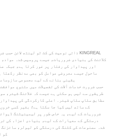
اور پیداوار کی رفتار پر غور کرتا ہے، جبکہ صنع
ماحول جیسے معروضی عوامل کو بھی مدنظر رکھتا ہے
یقینی بنانے کے لیے مجموعی سازوساما
حسب ضرورت خدمات آلات کی تفصیلات میں متنوع موافقت
طریقوں سے لیس ہو سکتی ہے جیسے کہ فلائنگ شیئر، س
مطابق سٹاپ سٹاپ شیئر۔ اعلی کارکردگی کی پیداوار 
کے ساتھ لیس کیا جا سکتا ہے؛ بغیر کسی خروںچ
ضروریات کے لیے، یہ خاص طور پر لیمینیٹنگ ڈیوائس
درستگی کے معیارات کے لیے، بنیادی اجزاء کی ترت
شدہ مصنوعات کی کٹنگ کی درستگی کو لیولر، سائزنگ 
کو ا