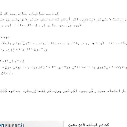
Q2: کون سی نشانیاں بتاتی ہیں کہ
فوری طور پر روکیں اور اس کا معائنہ کریں۔ 
Q3: مج
بہترین نتائج کے لیے، ہمی
Q4: کٹ ٹو لینت
سامان چ
 قابل اعتماد معیار کی ہیں۔ اگر کسی پرزے کو نقصان پہنچا ہے تو، کن
کٹ ٹو لینتھ لائن مشین