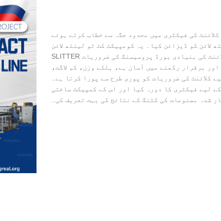
ئنٹ کی فیکٹری میں محدود جگہ سے خطاب کرتے ہوئے، KINGREAL STEEL SLITTER نے اپنی مرضی کے
 کو ڈیزائن کیا۔ یہ کومپیکٹ کٹ ٹو لینتھ لائن KINGREAL STEEL
SLITTER آلات کی مستحکم کارکردگی کو برقرار رکھتی ہے، کلائنٹ کی بنیادی بورڈ پروسیسنگ کی ضروریات
 اور برقرار رکھنے میں آسان ہے، ہلکے وزن، کم لاگت،
ے کلائنٹ کی ضروریات کو پوری طرح سے پورا کرتا ہے۔
کے لیے فیکٹری کا دورہ کیا اور اس کے کمپیکٹ ساختی
ر شدہ مصنوعات کی کٹنگ کے نتائج کی بہت تعریف کی۔