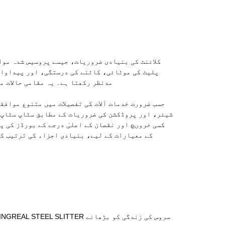
پلیٹ کی موٹائی، کاٹنے کی درستگی، اور پیداوار 
مدنظر رکھتا ہے۔ یہ مقامی حالات م
حسب ضرورت خدمات آلات کی تفصیلات میں متنوع موافق
شیئر، اور پروڈکشن کی ضروریات کے مطابق سٹاپ سٹاپ 
کسی خروںچ اور نقصان کے اعلیٰ درجے کے بورڈز کی 
کے معیارات کے لیے، بنیادی اجزاء کی ترتیب کو