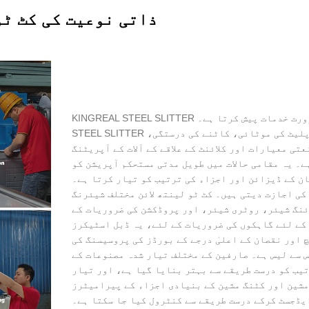
▲ ذاتی نوعیت کی کٹ ٹ
KINGREAL STEEL SLITTER ذاتی نوعیت کی کٹ ٹو لینتھ لائن حسب ضرورت خدمات پیش کرتا ہے۔ KINGREAL
STEEL SLITTER کلائنٹ کی بنیادی ضروریات، جیسے پروسیس شدہ مواد، پلیٹ کی موٹائی، کاٹنے کی درستگی،
تی معیارات اور کلائنٹ کے علاقے کے آلات کے آپریٹنگ
۔ یہ مقامی حالات میں طویل مدتی مستحکم آپریشن کو
ن کے ڈیزائن اور اجزاء کی ترتیب کو تیار کرتا ہے۔
 کی اجازت دیتی ہیں۔ کٹ ٹو لینتھ لائن مختلف شیئرنگ
وئنگ شیئر، روٹری شیئر، اور پروڈکشن کی ضروریات کے
کے لئے گاہکوں کی ضروریات کے لئے، یہ ڈبل اسٹیکرز
 اور نقصان کے اعلیٰ درجے کے بورڈز کی پروسیسنگ کی
 سے لیس ہے۔ صارفین کے مختلف تیار شدہ مصنوعات کے
یب کو درست طریقے سے بہتر بنایا گیا ہے، اور تیار
مشین اور کٹنگ مشین کے بنیادی اجزاء کے پیرامیٹرز
یڈجسٹ کرکے درست طریقے سے کنٹرول کیا جا سکتا ہے۔