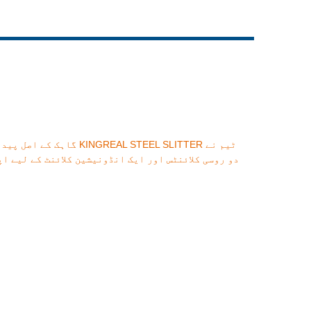
Live
دو روسی کلائنٹس اور ایک انڈونیشین کلائنٹ کے لیے ا