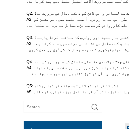
کے لیے حسب ضرورت الائے اسٹیل بلیڈ بھی پیش کرتا ہے۔
 کٹ سے لمبائی والی لائن کو دیکھ بھال کی ضرورت ہے؟
A2: غیر معمولی شور، ناہموار کٹائی، تیل کے رساؤ، یا وارننگ لائٹس کو دیکھیں۔ اگر آپ کو کٹ سے لمبائی کی لائن ہلتی ہوئی نظر آتی ہے یا رولرس آہستہ چلتے ہیں، تو مشین کو
جلد کارروائی کرنے سے بڑے مسائل سے بچا جا سکتا ہے۔
ھے کتنی بار بلیڈ اور رولرس کا معائنہ کرنا چاہئے؟
A3: آپ کو کام شروع کرنے سے پہلے ہر روز بلیڈ اور رولرس کا معائنہ کرنا چاہیے۔ ہفتہ وار معائنہ زیادہ سنگین لباس یا صف بندی کے مسائل کی نشاندہی کرنے میں مدد کرتا ہے۔
شہ مینوفیکچرر کے دیکھ بھال کے شیڈول پر عمل کریں۔
ھ لائن چلاتے وقت کن حفاظتی سامان کی ضرورت ہوتی ہے؟
A4: آپ کو حفاظتی شیشے، دستانے، کان کی حفاظت، اور فولاد کے پنجوں والے حفاظتی جوتے پہننے کی ضرورت ہے۔ اچھی طرح سے کام کرنے والے کپڑے پہنیں۔ ہر شفٹ سے پہلے اپنا
یک کریں۔ یہ آپ کو تیز کناروں اور شور سے بچائے گا۔
Q5: اگر کٹ ٹو لینتھ لائن ٹوٹ جائے تو کیا ہوگا؟
گریل اسٹیل سلٹر آپ کو متبادل پرزے فراہم کرے گا۔