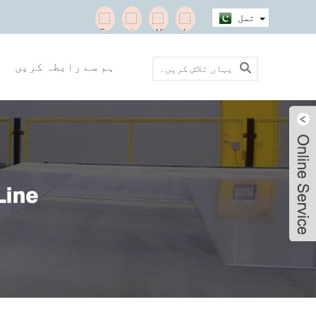
تمل
ہم سے رابطہ کریں