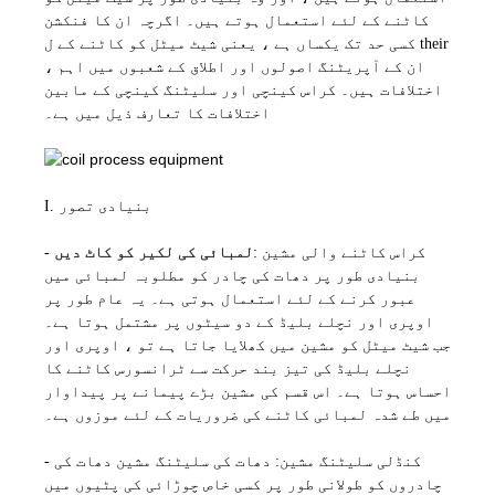
کاٹنے کے لئے استعمال ہوتے ہیں۔ اگرچہ ان کا فنکشن
کسی حد تک یکساں ہے ، یعنی شیٹ میٹل کو کاٹنے کے ل their
، ان کے آپریٹنگ اصولوں اور اطلاق کے شعبوں میں اہم
اختلافات ہیں۔ کراس کینچی اور سلیٹنگ کینچی کے مابین
اختلافات کا تعارف ذیل میں ہے۔
I. بنیادی تصور
: کراس کاٹنے والی مشین
لمبائی کی لکیر کو کاٹ دیں
-
بنیادی طور پر دھات کی چادر کو مطلوبہ لمبائی میں
عبور کرنے کے لئے استعمال ہوتی ہے۔ یہ عام طور پر
اوپری اور نچلے بلیڈ کے دو سیٹوں پر مشتمل ہوتا ہے۔
جب شیٹ میٹل کو مشین میں کھلایا جاتا ہے تو ، اوپری اور
نچلے بلیڈ کی تیز بند حرکت سے ٹرانسورس کاٹنے کا
احساس ہوتا ہے۔ اس قسم کی مشین بڑے پیمانے پر پیداوار
میں طے شدہ لمبائی کاٹنے کی ضروریات کے لئے موزوں ہے۔
- کنڈلی سلیٹنگ مشین: دھات کی سلیٹنگ مشین دھات کی
چادروں کو طولانی طور پر کسی خاص چوڑائی کی پٹیوں میں