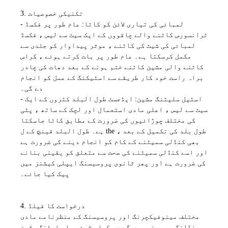
3. تکنیکی خصوصیات
- لمبائی کی تیاری لائن کو کاٹا: عام طور پر فکسڈ
ٹرانسورس کاٹنے والے چاقووں کے ایک سیٹ سے لیس ، فکسڈ
لمبائی کی شیٹ کی کاٹنے ، موثر پیداوار کو جلدی سے
مکمل کرسکتا ہے۔ عام طور پر بات کرتے ہوئے ، کراس
کاٹنے والی مشین کاٹنے ختم ہونے کے بعد دھات کی چادر
براہ راست خود کار طریقے سے اسٹیکنگ کے عمل کو انجام
دے گی۔
- اسٹیل سلیٹنگ مشین: ایڈجسٹ طول البلد کٹروں کے ایک
سیٹ سے لیس ، اعلی مادی استعمال اور لچک کے ساتھ ، پٹی
کی مختلف چوڑائیوں کی ضرورت کے مطابق کاٹا جاسکتا
ہے۔ طول البلد قینچ کے ل the ، طول بلد کی تکمیل کے بعد
بھی کنڈلی سمیٹنے کے کام کو انجام دینے کی ضرورت ہے
اور اسے کنڈلی سمیٹنے کی صحت سے متعلق کو یقینی بنانے
کی ضرورت ہے اور پھر ثانوی پروسیسنگ ایپلی کیشنز میں
پیک کیا جائے۔
4. درخواست کا فیلڈ
مختلف مینوفیکچرنگ اور پروسیسنگ کے منظرنامے مادی
ہینڈلنگ پر مبنی ہوں گے جو کراس شیئر یا سلیٹنگ مشین