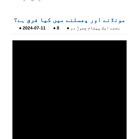
مونڈنے اور پھسلنے میں کیا فرق ہے؟
مجھے ایک پیغام چھوڑ دو
●
8
●
2024-07-11
●