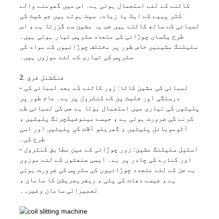
کاٹنے کے لئے استعمال ہوتی ہے۔ اس میں گھومنے والے
کٹر پہیے کے ایک یا زیادہ سیٹ ہوتے ہیں جو شیٹ کی
لمبائی کے ساتھ کاٹتے ہیں جب یہ مشین سے گزرتا ہے ، اس
طرح یکساں چوڑائی کی متعدد سٹرپس تیار ہوتی ہیں۔
سلیٹنگ مشینیں خاص طور پر مختلف چوڑائیوں کے مواد کی
سٹرپس کی تیاری کے لئے موزوں ہیں۔
2. فنکشنل فرق
- لمبائی کی مشین کاٹا: زور کاٹنے کے بعد لمبائی کی
درستگی اور فلیٹ پن کے کنٹرول پر ہے۔ عام طور پر
پلیٹوں کی تیاری میں استعمال ہوتا ہے جس کی لمبائی طے
کرنے کی ضرورت ہوتی ہے ، جیسے مینوفیکچرنگ پلیٹیں ،
آٹوموبائل پلیٹیں ، گھریلو آلات کی پلیٹیں اور اسی
طرح کی۔
- اسٹیل سلیٹنگ مشین: زور چوڑائی کے عین مطابق کنٹرول
اور کنارے کی چادر پر ہے۔ ایسی صنعتوں کے لئے موزوں
ہے جن کے لئے متعدد چوڑائیوں کی سٹرپس کی ضرورت ہوتی
ہے ، جیسے دھات کی پٹی ، ریفریجریشن کا سامان ،
تعمیراتی سامان وغیرہ۔