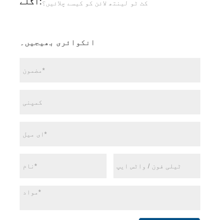
اگلے:
کٹ ٹو لینتھ لائن کو کیسے چلائیں؟
انکوائری بھیجیں۔