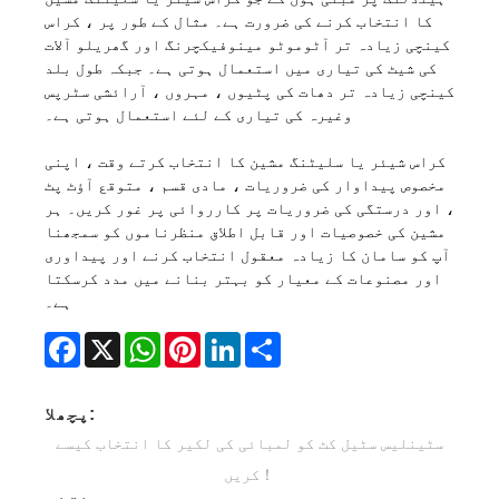
کا انتخاب کرنے کی ضرورت ہے۔ مثال کے طور پر ، کراس
کینچی زیادہ تر آٹوموٹو مینوفیکچرنگ اور گھریلو آلات
کی شیٹ کی تیاری میں استعمال ہوتی ہے۔ جبکہ طول بلد
کینچی زیادہ تر دھات کی پٹیوں ، مہروں ، آرائشی سٹرپس
وغیرہ کی تیاری کے لئے استعمال ہوتی ہے۔
کراس شیئر یا سلیٹنگ مشین کا انتخاب کرتے وقت ، اپنی
مخصوص پیداوار کی ضروریات ، مادی قسم ، متوقع آؤٹ پٹ
، اور درستگی کی ضروریات پر کارروائی پر غور کریں۔ ہر
مشین کی خصوصیات اور قابل اطلاق منظرناموں کو سمجھنا
آپ کو سامان کا زیادہ معقول انتخاب کرنے اور پیداوری
اور مصنوعات کے معیار کو بہتر بنانے میں مدد کرسکتا
ہے۔
Facebook
X
WhatsApp
Pinterest
LinkedIn
Share
پچھلا:
سٹینلیس سٹیل کٹ کو لمبائی کی لکیر کا انتخاب کیسے
کریں！