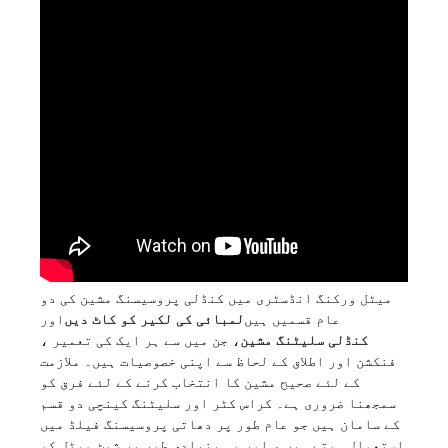
میٹل ورکنگ انڈسٹری میں کنڈلی پروسیسنگ مشین کی دو
عام قسمیں ہیں
لمبائی کی لکیر کو کاٹ دیں
اور
کنڈلی سلیٹنگ مشین
، جن میں سے ہر ایک کی تعمیر ،
فنکشن اور اطلاق کے لحاظ سے اپنی خصوصیات ہیں۔ ملازمت
کے لئے صحیح مشین کا انتخاب کرنے کے لئے فرق کو
سمجھنا ضروری ہے۔ کراس کٹر اور سلیٹنگ کینچی دو قسم
کے سامان ہیں جو عام طور پر دھاتی پروسیسنگ فیلڈ میں
استعمال ہوتے ہیں ، اور وہ بنیادی طور پر شیٹ میٹل کو