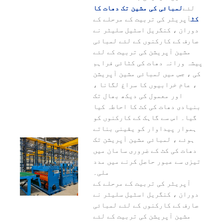
لئے
لمبائی کی مشین تک دھات کا
کٹ
آپریٹر کی تربیت کے مرحلے کے
دوران ، کنگریل اسٹیل سلیٹر نے
صارف کے کارکنوں کے لئے لمبائی
مشین آپریشن کی تربیت کے لئے
پیشہ ورانہ دھات کی کٹائی فراہم
کی ، جس میں لمبائی مشین آپریشن
، عام خرابیوں کا سراغ لگانا ،
اور معمول کی دیکھ بھال تک
بنیادی دھات کی کٹ کا احاطہ کیا
گیا۔ اس سے گاہک کے کارکنوں کو
ہموار پیداوار کو یقینی بناتے
ہوئے ، لمبائی مشین آپریشن تک
دھات کی کٹ کے ضروری سامان میں
تیزی سے عبور حاصل کرنے میں مدد
ملی۔
آپریٹر کی تربیت کے مرحلے کے
دوران ، کنگریل اسٹیل سلیٹر نے
صارف کے کارکنوں کے لئے لمبائی
مشین آپریشن کی تربیت کے لئے