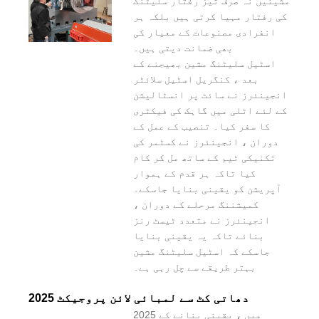
مشینیں نہ صرف تیز رفتار سلیٹنگ
کی رفتار مہیا کرتی ہیں بلکہ ہر
انفرادی مصنوعات کے معیار کی
بھی ضمانت دیتی ہیں۔
اسٹیل سلیٹنگ مشین بھیجنے کے
بعد ، کنگریل اسٹیل سلائٹر
انجینئرز نے سائٹ پر انسٹالیشن
کے لئے اٹلی میں گاہک کی فیکٹری
کا سفر کیا۔ تنصیب کے عمل کے
دوران ، انجینئرز نے کسٹمر کی
تکنیکی ٹیم کے ساتھ مل کر کام
کیا تاکہ ہر قدم کے ہموار
آپریشن کو یقینی بنایا جاسکے۔
کمیشننگ مرحلے کے دوران ،
انجینئرز نے متعدد ٹیسٹ رنز
بنائے تاکہ یہ یقینی بنایا
جاسکے کہ اسٹیل سلیٹنگ مشین
بہتر طریقے سے چل رہی ہے۔
2025 دھاتی کٹ سے لمبائی لائن پروجیکٹ
2025 میں ، یقینی بنانے کے