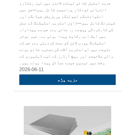
جدید اسٹیل کٹ ٹو لینتھ لائنز میں تیز رفتار،
انتہائی خودکار پراسیسز شامل ہیں—جن میں
انکوائلنگ، لیولنگ، پریزیشن فیڈنگ، اور
شیئرنگ شامل ہیں—ڈاؤن اسٹریم اسٹیکنگ کے عمل
کی کارکردگی پیچھے رہ جاتی ہے، جس سے پیداوار
میں ایک اہم رکاوٹ پیدا ہوتی ہے۔ غیر موثر
اسٹیکنگ پوری لائن کو سست کردیتی ہے، جس کے
نتیجے میں اپ اسٹریم آلات کی سستی، ضائع ہونے
والی صلاحیت، اور بیچ آرڈرز کے لیے ڈیلیوری کے
وقت میں توسیع جیسے مسائل پیدا ہوتے ہیں۔
2026-06-11
مزید پڑھ