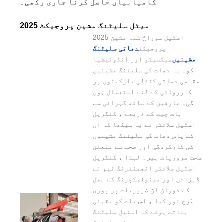
​​کامیابیاں حاصل کرنا جاری رکھی۔
2025 میٹل سلیٹنگ مشین پروجیکٹ
2025 اسٹیل سوراخ شدہ مشین
پروجیکٹ
دھاتی سلیٹنگ
مشینیں
میکسیکو اور انڈونیشیا
کو۔ یہ دھات کی سلیٹنگ مشینیں
مقامی دھاتی کنڈلی مارکیٹوں پر
کارروائی کے لئے استعمال ہوں
گی۔ صارفین کے ساتھ گہرائی سے
بات چیت کے ذریعے ، کنگریل
اسٹیل سلائٹر نے یہ سیکھا کہ ان
کے پاس دھات کی سلیٹنگ مشینوں
کی کارکردگی اور صحت سے متعلق
سخت ضروریات ہیں۔ لہذا ، کنگریل
اسٹیل سلائٹر انجینئرنگ ٹیم نے
ڈیزائن اور مینوفیکچرنگ کے عمل
کے دوران ان ضروریات پر پوری
طرح غور کیا ، اس بات کو یقینی
بناتے ہوئے کہ اسٹیل سلیٹنگ