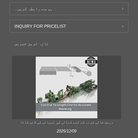
ہم سے رابطہ کریں۔
INQUIRY FOR PRICELIST
تازہ ترین خبریں
 کٹ
درست خالی کرنے کے لئے کنڈلی کی لمبائی کی لائن کاٹا
2025/12/09