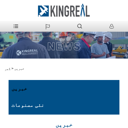
خبریں
>
گھر
خبریں
نئی مصنوعات
خبریں