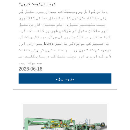
کیسے ایڈجسٹ کریں؟
دھاتی کوائل پروسیسنگ کے میدان میں، سٹیل کی
پٹی سلٹنگ مشینوں کا استعمال دھاتی کنڈلیوں
جیسے سٹینلیس سٹیل، ایلومینیم، کاربن سٹیل
اور سلکان سٹیل کو طولانی طور پر کاٹنے کے لیے
کیا جاتا ہے۔ تنگ پٹیوں کی جہتی درستگی، کٹ کی
ہمواری، اور burrs یا کیمبر کی موجودگی یا غیر
موجودگی کا تعین براہ راست اسٹیل کی پٹی سلٹنگ
لائن کے اوپری اور نچلے بلیڈ کے درمیان کلیئرنس
سے ہوتا ہے۔
2026-06-16
مزید پڑھ