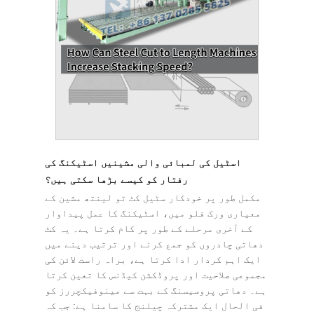
اسٹیل کی لمبائی والی مشینیں اسٹیکنگ کی
رفتار کو کیسے بڑھا سکتی ہیں؟
مکمل طور پر خودکار سٹیل کٹ ٹو لینتھ مشین کے
معیاری ورک فلو میں، اسٹیکنگ کا عمل پیداوار
کے آخری مرحلے کے طور پر کام کرتا ہے۔ یہ کٹ
دھاتی چادروں کو جمع کرنے اور ترتیب دینے میں
ایک اہم کردار ادا کرتا ہے، براہ راست لائن کی
مجموعی صلاحیت اور پروڈکشن کیڈنس کا تعین کرتا
ہے۔ دھاتی پروسیسنگ کے بہت سے مینوفیکچررز کو
فی الحال ایک مشترکہ چیلنج کا سامنا ہے: جب کہ