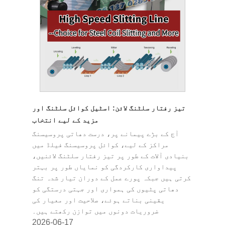
تیز رفتار سلٹنگ لائن: اسٹیل کوائل سلٹنگ اور
مزید کے لیے انتخاب
آج کے بڑے پیمانے پر، درست دھاتی پروسیسنگ
مراکز کے لیے، کوائل پروسیسنگ فیلڈ میں
بنیادی آلات کے طور پر تیز رفتار سلٹنگ لائنیں،
پیداواری کارکردگی کو نمایاں طور پر بہتر
کرتی ہیں جبکہ پورے عمل کے دوران تیار شدہ تنگ
دھاتی پٹیوں کی ہمواری اور جہتی درستگی کو
یقینی بناتے ہوئے، صلاحیت اور معیار کی
ضروریات دونوں میں توازن رکھتے ہیں۔
2026-06-17