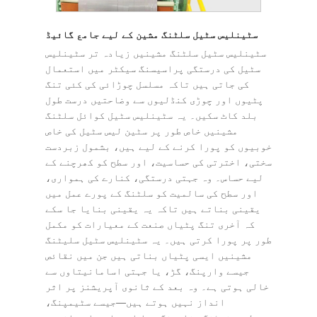
سٹینلیس سٹیل سلٹنگ مشین کے لیے جامع گائیڈ
سٹینلیس سٹیل سلٹنگ مشینیں زیادہ تر سٹینلیس
سٹیل کی درستگی پراسیسنگ سیکٹر میں استعمال
کی جاتی ہیں تاکہ مسلسل چوڑائی کی کئی تنگ
پٹیوں اور چوڑی کنڈلیوں سے وضاحتیں درست طول
بلد کاٹ سکیں۔ یہ سٹینلیس سٹیل کوائل سلٹنگ
مشینیں خاص طور پر سٹین لیس سٹیل کی خاص
خوبیوں کو پورا کرنے کے لیے ہیں، بشمول زبردست
سختی، اخترتی کی حساسیت، اور سطح کو کھرچنے کے
لیے حساس۔ وہ جہتی درستگی، کنارے کی ہمواری،
اور سطح کی سالمیت کو سلٹنگ کے پورے عمل میں
یقینی بناتے ہیں تاکہ یہ یقینی بنایا جا سکے
کہ آخری تنگ پٹیاں صنعت کے معیارات کو مکمل
طور پر پورا کرتی ہیں۔ یہ سٹینلیس سٹیل سلیٹنگ
مشینیں ایسی پٹیاں بناتی ہیں جن میں نقائص
جیسے وارپنگ، گڑ، یا جہتی اسامانیتاوں سے
خالی ہوتی ہے۔ وہ بعد کے ثانوی آپریشنز پر اثر
انداز نہیں ہوتے ہیں—جیسے سٹیمپنگ،