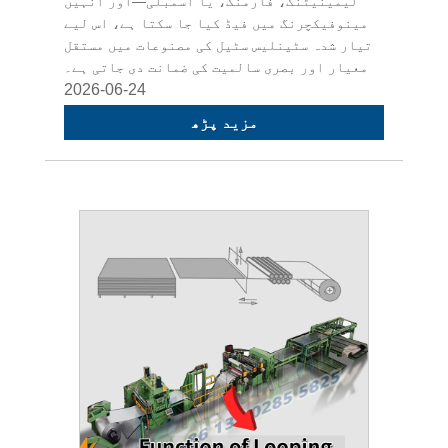
لیمینیٹنگ، فارمنگ، یا اسمبلی—اور انہیں
مینوفیکچرنگ میں فیڈ کیا جا سکتا ہے، اس لیے
تیار شدہ سٹینلیس سٹیل کی مصنوعات میں مستقل
معیار اور بصری سالمیت کی ضمانت دی جاتی ہے۔
2026-06-24
مزید پڑھ