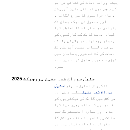
پیشہ ورانہ دھات کی کٹائی فراہم
کی ، جس میں لمبائی مشین آپریشن
، عام خرابیوں کا سراغ لگانا ،
اور معمول کی دیکھ بھال تک
بنیادی دھات کی کٹ کا احاطہ کیا
گیا۔ اس سے گاہک کے کارکنوں کو
ہموار پیداوار کو یقینی بناتے
ہوئے ، لمبائی مشین آپریشن تک
دھات کی کٹ کے ضروری سامان میں
تیزی سے عبور حاصل کرنے میں مدد
ملی۔
2025 اسٹیل سوراخ شدہ مشین پروجیکٹ
کنگریئل اسٹیل سلیٹر
اسٹیل
سوراخ شدہ مشین
بنگلہ دیش اور
مراکش میں گاہک کی فیکٹریوں کو
کامیابی کے ساتھ بھیج دیا گیا
ہے ، اور ہماری انجینئرنگ ٹیم
سائٹ پر تنصیب کے لئے مراکش کا
سفر کرنے کے لئے تیار ہے۔ یہ