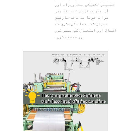
تفصیلی تکنیکی دستاویزات اور
آپریشن دستیوں کے ساتھ بھی
فراہم کرتا ہے تاکہ صارفین
سوراخ شدہ دھات کی مشین کے
افعال اور استعمال کو بہتر طور
پر سمجھ سکیں۔