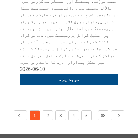
جیسے موڑنے، پینٹنگ اور اسمبلی سے گزرتی ہیں،
بالآخر مختلف بہاو والے شعبوں جیسے شیٹ میٹل
مینوفیکچرنگ، پردے کی دیوار کی سجاوٹ، گھریلو
آلات کی پیداوار، ریل نقل و حمل، اور ہارڈ ویئر
پروسیسنگ میں استعمال ہوتی ہیں۔ بڑے پیمانے
پر اسٹیل کوائل پروسیسنگ میں، دھاتی کراس
کٹنگ لائن کے عمل کی وجہ سے سطح پر آنے والی
خراشیں صنعت میں اسٹیل کوائل پروسیسنگ کے بڑے
مراکز کے لیے ہمیشہ سے ایک مستقل اور حل کرنے
میں مشکل پیداواری درد کا باعث رہی ہیں۔
2026-06-10
مزید پڑھ
1
2
3
4
5
...
68