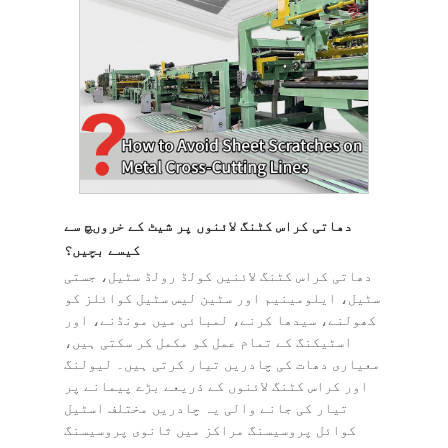
دھاتی کراس کٹنگ لائنوں پر شیٹ کے خروںچ سے
کیسے بچیں؟
دھاتی کراس کٹنگ لائنیں کولڈ رولڈ سٹیل، جستی
سٹیل، ایلومینیم اور سٹین لیس سٹیل کوائلز کو
کھولنے، سیدھا کرنے، لمبائی میں مونڈنے، اور
اسٹیکنگ کے تمام عمل کو مکمل کر سکتی ہیں،
معیاری دھات کی چادریں تیار کرتی ہیں۔ لیولنگ
اور کراس کٹنگ لائنوں کے ذریعے بڑے پیمانے پر
تیار کی جانے والی یہ چادریں مختلف اسٹیل
کوائل پروسیسنگ مراکز میں ثانوی پروسیسنگ