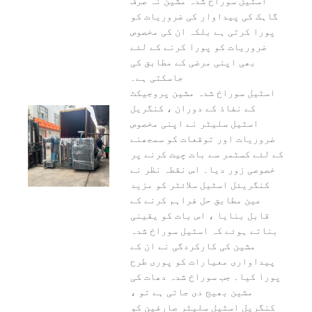
اسٹیل سوراخ شدہ مشین نہ صرف
گاہک کی پیداوار کی ضروریات کو
پورا کرتی ہے بلکہ ان کی مخصوص
ضروریات کو پورا کرنے کے لئے
بھی اپنی مرضی کے مطابق کی
جاسکتی ہے۔
اسٹیل سوراخ شدہ مشین پروجیکٹ
کے نفاذ کے دوران ، کنگریل
اسٹیل سلیٹر نے اپنی مخصوص
ضروریات اور توقعات کو سمجھنے
کے لئے کسٹمر سے بات چیت کرنے پر
خصوصی زور دیا۔ اس نقطہ نظر نے
کنگریئل اسٹیل سلائٹر کو مزید
عین مطابق حل فراہم کرنے کے
قابل بنایا ، اس بات کو یقینی
بناتے ہوئے کہ اسٹیل سوراخ شدہ
مشین کی کارکردگی نے ان کے
پیداواری معیارات کو پوری طرح
پورا کیا۔ جب سوراخ شدہ دھات کی
مشین بھیج دی جاتی ہے تو ،
کنگریل اسٹیل سلیٹر صارفین کو