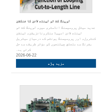
لوپنگ کٹ ٹو لینتھ لائن کا فنکشن
جدید میٹل پروسیسنگ انڈسٹری میں، لوپنگ کٹ ٹو
لینتھ لائن اسپیڈ سنکرونائزیشن، ٹینشن
کنٹرول، اور پروسیسنگ یونٹس کے درمیان میٹریل
بفرنگ سے متعلق چیلنجوں کو مؤثر طریقے سے حل
کرتی ہے۔
2026-06-22
مزید پڑھ