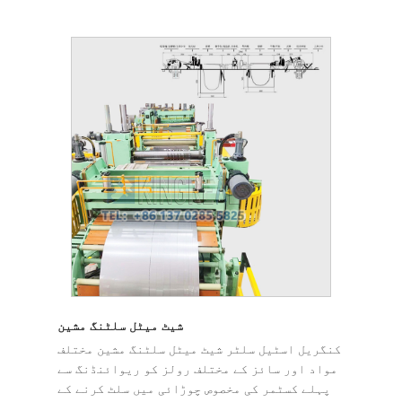
شیٹ میٹل سلٹنگ مشین
کنگریل اسٹیل سلٹر شیٹ میٹل سلٹنگ مشین مختلف
مواد اور سائز کے مختلف رولز کو ریوائنڈنگ سے
پہلے کسٹمر کی مخصوص چوڑائی میں سلٹ کرنے کے