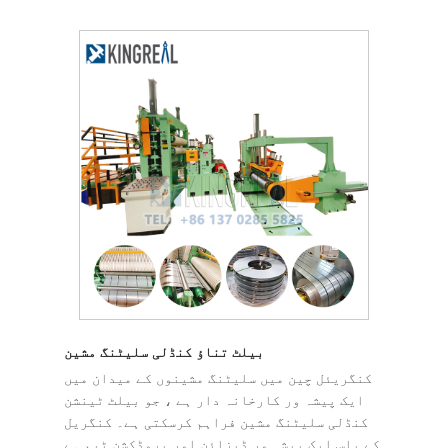
بیلٹ تناؤ کنڈلی سلیٹنگ مشین
کنگریئل چین میں سلیٹنگ مشینوں کے میدان میں
ایک پیشہ ور کارخانہ دار ہے ، جو بیلٹ ٹینشن
کنڈلی سلیٹنگ مشین فراہم کرسکتی ہے۔ کنگریل
کے پاس ایک پیشہ ور ڈیزائن اور پروڈکشن ٹیم ہے