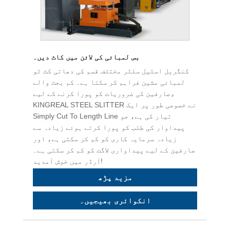
بس لمبائی کی لائن میں کاٹ دیں۔
کنگریل اسٹیل سلٹر مختلف قسم کی دھاتی کٹ ٹو
لمبائی مشین فراہم کر سکتا ہے۔ کم بجٹ والے
صارفین کی ضروریات کو پورا کرنے کے لیے،
KINGREAL STEEL SLITTER نے خصوصی طور پر ایک
Simply Cut To Length Line تیار کی ہے، جو
پیداوار کی طلب کو پورا کرتے ہوئے زیادہ سے
زیادہ سرمایہ کاری کو کم کر سکتی ہے، اور
صارفین کے لیے پیداواری لاگت کو کم کر سکتی ہے۔
آرڈر میں خوش آمدید!
مزید پڑھ
انکوائری بھیجیں۔