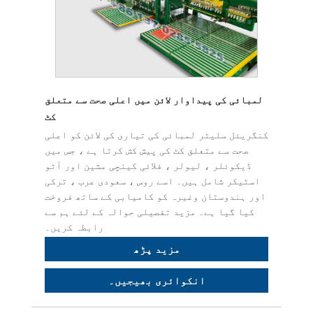
لمبائی کی پیداوار لائن میں اعلی صحت سے متعلق
کٹ
کنگریئل سلیٹر لمبائی کی تیاری کی لائن کو اعلی
صحت سے متعلق کٹ کی پیش کش کرتا ہے ، جس میں
ڈیکوئلر ، لیولر ، فلائی کینچی مشین اور آٹو
اسٹیکر شامل ہیں۔ اسے روس ، سعودی عرب ، ترکی
اور ہندوستان وغیرہ کو کامیابی کے ساتھ فروخت
کیا گیا ہے۔ مزید تفصیلی حوالہ کے لئے ہم سے
رابطہ کریں۔
مزید پڑھ
انکوائری بھیجیں۔