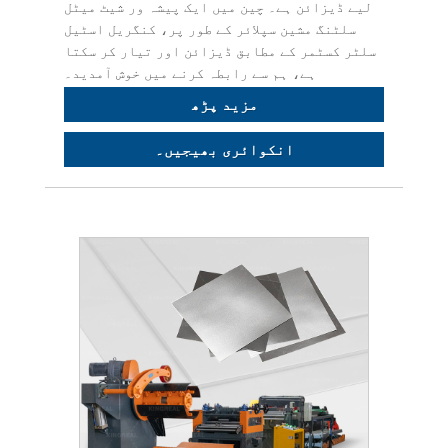
لیے ڈیزائن ہے۔ چین میں ایک پیشہ ور شیٹ میٹل
سلٹنگ مشین سپلائر کے طور پر، کنگریل اسٹیل
سلٹر کسٹمر کے مطابق ڈیزائن اور تیار کر سکتا
ہے، ہم سے رابطہ کرنے میں خوش آمدید۔
مزید پڑھ
انکوائری بھیجیں۔