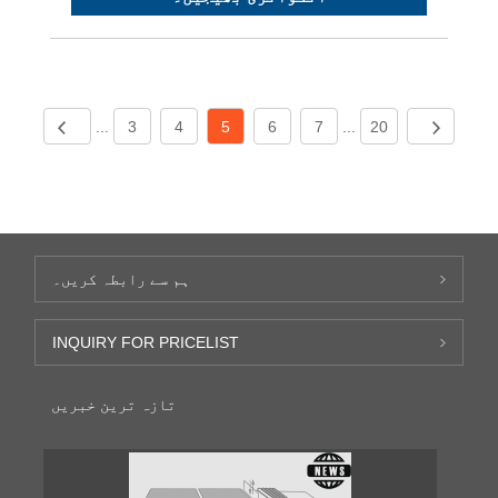
...
3
4
5
6
7
...
20
ہم سے رابطہ کریں۔
INQUIRY FOR PRICELIST
تازہ ترین خبریں