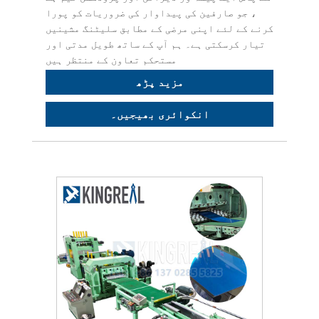
، جو صارفین کی پیداوار کی ضروریات کو پورا
کرنے کے لئے اپنی مرضی کے مطابق سلیٹنگ مشینیں
تیار کرسکتی ہے۔ ہم آپ کے ساتھ طویل مدتی اور
مستحکم تعاون کے منتظر ہیں
مزید پڑھ
انکوائری بھیجیں۔