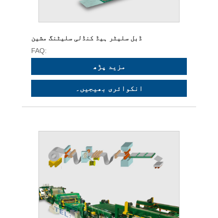
ڈبل سلیٹر ہیڈ کنڈلی سلیٹنگ مشین
FAQ:
مزید پڑھ
انکوائری بھیجیں۔