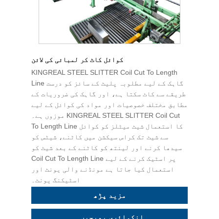
کوائل کاٹ کر لمبائی کی لائن
KINGREAL STEEL SLITTER Coil Cut To Length
Line گاہک کے لیے مطلوبہ پلیٹ کے سائز کو درست
طریقے سے کاٹ سکتا ہے، اور گاہک کی ضروریات کے
مطابق مختلف خصوصیات اور مواد کی کوائل کے لیے
موزوں ہے۔ KINGREAL STEEL SLITTER Coil Cut
To Length Line کا استعمال شیٹ میٹلز کو کوائل
سے شیٹ تک کراس سیکشن میں کاٹنے، شیٹس کو
سیدھا کرنے اور لینتھ کو کاٹنے کے بعد شیٹ کو
Coil Cut To Length Line پر اسٹیک کرنے کے لیے
استعمال کیا جاتا ہے مونڈنے والی یونٹ اور
اسٹیکنگ یونٹ۔
مزید پڑھ
انکوائری بھیجیں۔