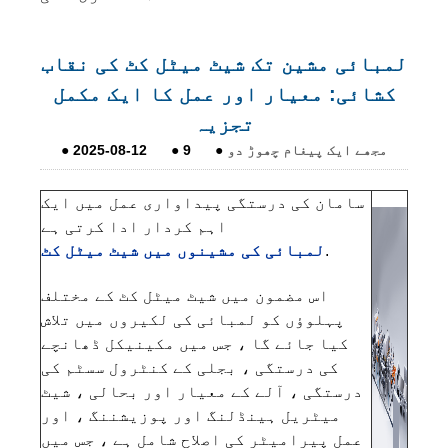
لمبائی مشین تک شیٹ میٹل کٹ کی نقاب
کشائی: معیار اور عمل کا ایک مکمل
تجزیہ
مجھے ایک پیغام چھوڑ دو
●
9
●
2025-08-12
●
سامان کی درستگی پیداواری عمل میں ایک
اہم کردار ادا کرتی ہے
.
لمبائی کی مشینوں میں شیٹ میٹل کٹ
اس مضمون میں شیٹ میٹل کٹ کے مختلف
پہلوؤں کو لمبائی کی لکیروں میں تلاش
کیا جائے گا ، جس میں مکینیکل ڈھانچے
کی درستگی ، بجلی کے کنٹرول سسٹم کی
درستگی ، آلے کے معیار اور بحالی ، شیٹ
میٹریل ہینڈلنگ اور پوزیشننگ ، اور
عمل پیرامیٹر کی اصلاح شامل ہے ، جس میں