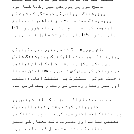
صحیح طور پر پوزیشن میں رکھا گیا ہو۔
پوزیشننگ ڈیوائس کی درستگی کو شیٹ کی
پروسیسنگ صحت سے متعلق تقاضوں کے مطابق
ایڈجسٹ کیا جانا چاہئے ، عام طور پر ± 0.1
ملی میٹر ± 0.5 ملی میٹر تک حاصل کرتے ہیں۔
عام پوزیشننگ کے طریقوں میں مکینیکل
پوزیشننگ اور فوٹو الیکٹرک پوزیشننگ شامل
ہیں۔ مکینیکل پوزیشننگ ایک آسان ڈھانچہ
لیکن نسبتا low کم درستگی کی پیش کش کرتی ہے
، جبکہ فوٹو الیکٹرک پوزیشننگ اعلی درستگی
اور تیز رفتار ردعمل کی رفتار پیش کرتی ہے۔
صحت سے متعلق آلہ اجزاء کے لئے شیٹوں پر
کارروائی کرتے وقت ، فوٹو الیکٹرک
پوزیشننگ آلات اکثر شیٹ کی درست پوزیشننگ کو
یقینی بنانے اور مصنوعات کے معیار کو بہتر
بنانے کے لئے استعمال کیے جاتے ہیں۔