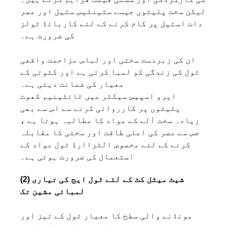
لیکن سخت پلیٹوں جیسے سٹینلیس سٹیل اور مصر
دات اسٹیل پر کام کرنے کے لئے کاربائڈ ٹولز
کی ضرورت ہے۔
ان کی زبردست سختی اور لباس مزاحمت واقعی
ٹول کی زندگی کو لمبا کرتی ہے اور کٹوتی کے
معیار کی ضمانت دیتی ہے۔
ایرو اسپیس سیکٹر میں ٹائٹینیم کھوٹ
پلیٹوں پر کارروائی کرنے سے اس سے بھی
زیادہ سخت آلے کے مواد کا مطالبہ ہوتا ہے ،
جس سے مصر کی اعلی طاقت اور سختی کا مقابلہ
کرنے کے لئے مخصوص الٹراارڈ ٹول مواد کے
استعمال کی ضرورت ہوتی ہے۔
(2) شیٹ میٹل کٹ کے لئے ٹول ایج کی تیاری
لمبائی مشین تک
مونڈنے والی سطح کا معیار ٹول کے تیز اور