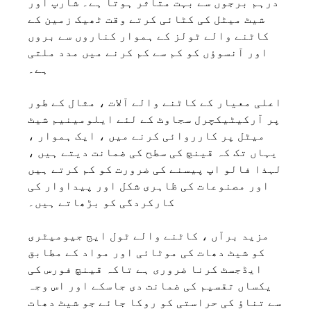
درہم برجوں سے بہت متاثر ہوتا ہے۔ شارپ اور
شیٹ میٹل کی کٹائی کرتے وقت ٹھیک زمین کے
کاٹنے والے ٹولز کے ہموار کناروں سے بروں
اور آنسوؤں کو کم سے کم کرنے میں مدد ملتی
ہے۔
اعلی معیار کے کاٹنے والے آلات ، مثال کے طور
پر آرکیٹیکچرل سجاوٹ کے لئے ایلومینیم شیٹ
میٹل پر کارروائی کرنے میں ، ایک ہموار ،
یہاں تک کہ قینچ کی سطح کی ضمانت دیتے ہیں ،
لہذا فالو اپ پیسنے کی ضرورت کو کم کرتے ہیں
اور مصنوعات کی ظاہری شکل اور پیداوار کی
کارکردگی کو بڑھاتے ہیں۔
مزید برآں ، کاٹنے والے ٹول ایج جیومیٹری
کو شیٹ دھات کی موٹائی اور مواد کے مطابق
ایڈجسٹ کرنا ضروری ہے تاکہ قینچ فورس کی
یکساں تقسیم کی ضمانت دی جاسکے اور اس وجہ
سے تناؤ کی حراستی کو روکا جائے جو شیٹ دھات