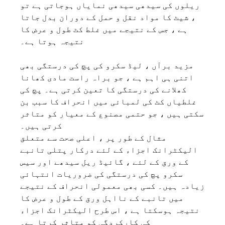
ریلوں کی سیدھی سیدھی نمایاں ہوجاتی ہے تو
، شیٹ کا مواد نقل و حمل کے دوران بدل جاتا
ہے ، جس کے نتیجے میں غلط کٹ طول و عرض کا
نتیجہ ہوتا ہے۔
مزید برآں ، لیڈ سکرو کی پچ کی درستگی بھی
اتنی ہی اہم ہے ، جو براہ راست مادی کھانا
کھلانے کی درستگی کا تعین کرتی ہے۔ پچ کی
غلطیاں کٹ کی لمبائی میں انحراف کا سبب بن
سکتی ہیں ، جو حتمی مصنوع کے معیار کو متاثر
کرتی ہیں۔
مثال کے طور پر ، اعلی صحت سے متعلق
الیکٹرانک اجزاء کے لئے درکار پتلی تانبے
کے ورق کے لئے ، گائیڈ ریل سیدھے اور سیس
سکرو پچ کی درستگی کی ضروریات انتہائی
زیادہ ہیں۔ کسی بھی معمولی انحراف کے نتیجے
میں تانبے کے نااہل ورق کے طول و عرض کا
نتیجہ ہوسکتا ہے ، اس طرح الیکٹرانک اجزاء
کی کارکردگی کو متاثر کرتا ہے۔