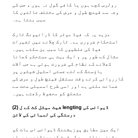
رولرس کچے ہوں یا کافی گول نہ ہوں ، جس کی
وجہ سے قینچ طول و عرض کی مختلف حالتوں کا
سبب بنتا ہے۔
مزید یہ کہ فیڈ موٹر کا ڈرائیونگ ٹارک
استحکام ضروری ہے۔ ٹارک چلانے میں تغیرات
فیڈ کی غلطیوں کا سبب بن سکتے ہیں۔
مثال کے طور پر ، ایک بہت ہی مستحکم کھانا
کھلانے کے نظام کی ضرورت ہوتی ہے جب آلات
ہاؤسنگ کے لئے جستی اسٹیل شیٹوں پر
کارروائی کرتے وقت مستقل قینچ طول و عرض کی
ضمانت ملتی ہے اور اسی طرح اسمبلی صحت سے
متعلق کو محفوظ رکھتے ہیں۔
(2) شیٹ میٹل کٹ کے ل lengting ڈیوائس کی
درستگی کی لمبائی کی لائن
ایک عین مطابق پوزیشننگ ڈیوائس اس بات کو
یقینی بناتی ہے کہ شیٹ کو مونڈنے سے پہلے