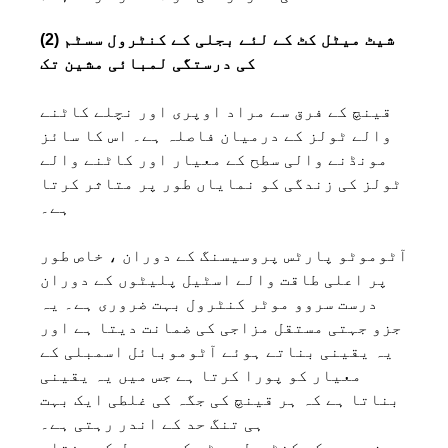
(2) شیٹ میٹل کٹ کے لئے بجلی کے کنٹرول سسٹم
کی درستگی لمبائی مشین تک
قینچ کے فرق سے مراد اوپری اور نچلے کاٹنے
والے ٹولز کے درمیان فاصلہ ہے۔ اس کا سائز
مونڈنے والی سطح کے معیار اور کاٹنے والے
ٹولز کی زندگی کو نمایاں طور پر متاثر کرتا
ہے۔
آٹوموٹو پارٹس پروسیسنگ کے دوران ، خاص طور
پر اعلی طاقت والے اسٹیل پلیٹوں کے دوران
درست سروو موٹر کنٹرول بہت ضروری ہے۔ یہ
جزو جہتی مستقل مزاجی کی ضمانت دیتا ہے اور
یہ یقینی بناتے ہوئے آٹوموبائل اسمبلی کے
معیار کو پورا کرتا ہے جس میں یہ یقینی
بناتا ہے کہ ہر قینچ کی جگہ کی غلطی ایک بہت
ہی تنگ حد کے اندر رہتی ہے۔
مزید یہ کہ کنٹرول سسٹم کی ردعمل کی رفتار