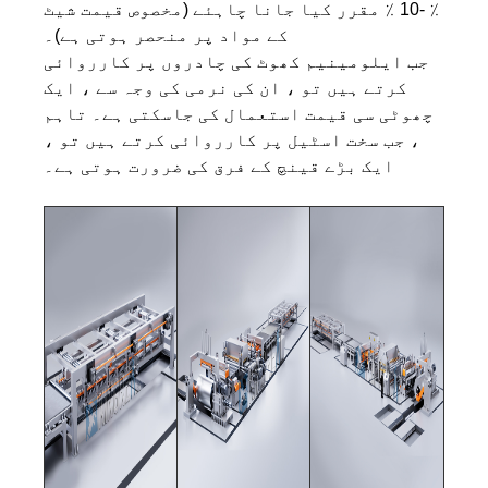
٪ -10 ٪ مقرر کیا جانا چاہئے (مخصوص قیمت شیٹ
کے مواد پر منحصر ہوتی ہے)۔
جب ایلومینیم کھوٹ کی چادروں پر کارروائی
کرتے ہیں تو ، ان کی نرمی کی وجہ سے ، ایک
چھوٹی سی قیمت استعمال کی جاسکتی ہے۔ تاہم
، جب سخت اسٹیل پر کارروائی کرتے ہیں تو ،
ایک بڑے قینچ کے فرق کی ضرورت ہوتی ہے۔