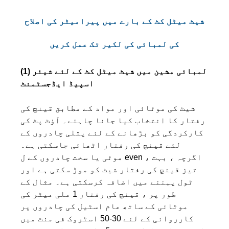
شیٹ میٹل کٹ کے بارے میں پیرامیٹر کی اصلاح
کی لمبائی کی لکیر تک عمل کریں
(1) لمبائی مشین میں شیٹ میٹل کٹ کے لئے شیئر
اسپیڈ ایڈجسٹمنٹ
شیٹ کی موٹائی اور مواد کے مطابق قینچ کی
رفتار کا انتخاب کیا جانا چاہئے۔ آؤٹ پٹ کی
کارکردگی کو بڑھانے کے لئے پتلی چادروں کے
لئے قینچ کی رفتار اٹھائی جاسکتی ہے۔
موٹی یا سخت چادروں کے ل even ، اگرچہ ، بہت
تیز قینچ کی رفتار شیٹ کو موڑ سکتی ہے اور
ٹول پہننے میں اضافہ کرسکتی ہے۔ مثال کے
طور پر ، قینچ کی رفتار 1 ملی میٹر کی
موٹائی کے ساتھ عام اسٹیل کی چادروں پر
کارروائی کے لئے 30-50 اسٹروک فی منٹ میں