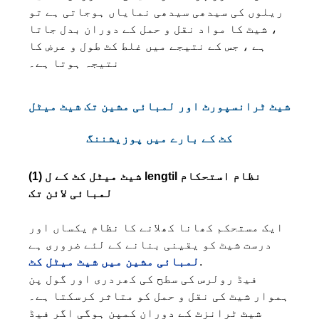
ریلوں کی سیدھی سیدھی نمایاں ہوجاتی ہے تو
، شیٹ کا مواد نقل و حمل کے دوران بدل جاتا
ہے ، جس کے نتیجے میں غلط کٹ طول و عرض کا
نتیجہ ہوتا ہے۔
شیٹ ٹرانسپورٹ اور لمبائی مشین تک شیٹ میٹل
کٹ کے بارے میں پوزیشننگ
(1) شیٹ میٹل کٹ کے ل lengtil نظام استحکام
لمبائی لائن تک
ایک مستحکم کھانا کھلانے کا نظام یکساں اور
درست شیٹ کو یقینی بنانے کے لئے ضروری ہے
.
لمبائی مشین میں شیٹ میٹل کٹ
فیڈ رولرس کی سطح کی کھردری اور گول پن
ہموار شیٹ کی نقل و حمل کو متاثر کرسکتا ہے۔
شیٹ ٹرانزٹ کے دوران کمپن ہوگی اگر فیڈ