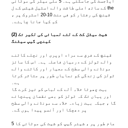
ایڈجسٹ کی جاسکتی ہے۔ 5 ملی میٹر کی موٹائی
کے ساتھ اعلی طاقت والے اسٹیل شیٹس کے ل the
، قینچ کی رفتار کو فی منٹ 10-20 اسٹروک پر
کم کیا جانا چاہئے۔
(2) شیٹ میٹل کٹ کے لئے لمبائی کی لکیر تک
کینچی گیپ سیٹنگ
قینچ کے فرق سے مراد اوپری اور نچلے کاٹنے
والے ٹولز کے درمیان فاصلہ ہے۔ اس کا سائز
مونڈنے والی سطح کے معیار اور کاٹنے والے
ٹولز کی زندگی کو نمایاں طور پر متاثر کرتا
ہے۔
بہت چھوٹا خلاء آلے کے لباس کو تیز کرے گا
اور یہاں تک کہ ٹولز کو بھی نقصان پہنچائے
گا ، جبکہ بہت زیادہ خلاء سے مونڈنے والی سطح
پر دھچکا اور آنسو پیدا ہوں گے۔
عام طور پر ، شیئر گیپ کو شیٹ کی موٹائی کا 5