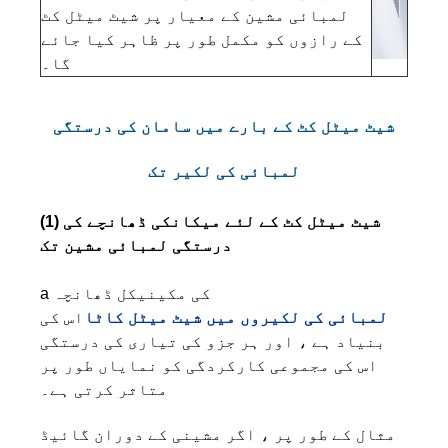
لمبائی مشین کے معیار پر شیٹ میٹل کٹ
کے رازوں کو مکمل طور پر ظاہر کیا جائے
گا۔
شیٹ میٹل کٹ کے بارے میں سامان کی درستگی
لمبائی کی لکیر تک
(1) شیٹ میٹل کٹ کے لئے میکانکی ڈھانچے کی
درستگی لمبائی مشین تک
a کی مکینیکل ڈھانچہ
لمبائی کی لکیروں میں شیٹ میٹل کاٹا
اس کی
بنیاد ہے ، اور ہر جزو کی تیاری کی درستگی
اس کی مجموعی کارکردگی کو نمایاں طور پر
متاثر کرتی ہے۔
مثال کے طور پر ، اگر مشینی کے دوران گائیڈ