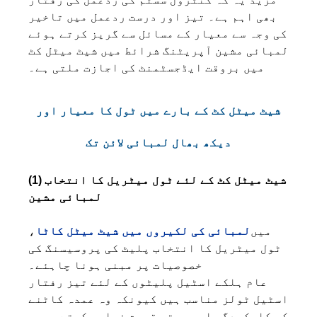
بھی اہم ہے۔ تیز اور درست ردعمل میں تاخیر
کی وجہ سے معیار کے مسائل سے گریز کرتے ہوئے
لمبائی مشین آپریٹنگ شرائط میں شیٹ میٹل کٹ
میں بروقت ایڈجسٹمنٹ کی اجازت ملتی ہے۔
شیٹ میٹل کٹ کے بارے میں ٹول کا معیار اور
دیکھ بھال لمبائی لائن تک
(1) شیٹ میٹل کٹ کے لئے ٹول میٹریل کا انتخاب
لمبائی مشین
میں
لمبائی کی لکیروں میں شیٹ میٹل کاٹا
،
ٹول میٹریل کا انتخاب پلیٹ کی پروسیسنگ کی
خصوصیات پر مبنی ہونا چاہئے۔
عام ہلکے اسٹیل پلیٹوں کے لئے تیز رفتار
اسٹیل ٹولز مناسب ہیں کیونکہ وہ عمدہ کاٹنے
کی کارکردگی اور سستی قیمت فراہم کرتے ہیں۔