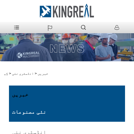
خبریں
>
انڈسٹری نئی
>
گھر
خبریں
نئی مصنوعات
انڈسٹری نئی