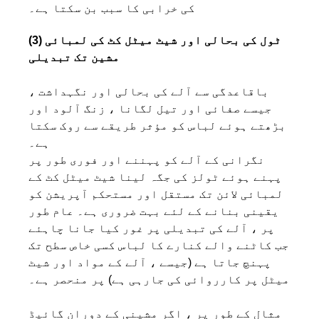
کی خرابی کا سبب بن سکتا ہے۔
(3) ٹول کی بحالی اور شیٹ میٹل کٹ کی لمبائی
مشین تک تبدیلی
باقاعدگی سے آلے کی بحالی اور نگہداشت ،
جیسے صفائی اور تیل لگانا ، زنگ آلود اور
بڑھتے ہوئے لباس کو مؤثر طریقے سے روک سکتا
ہے۔
نگرانی کے آلے کو پہننے اور فوری طور پر
پہنے ہوئے ٹولز کی جگہ لینا شیٹ میٹل کٹ کے
لمبائی لائن تک مستقل اور مستحکم آپریشن کو
یقینی بنانے کے لئے بہت ضروری ہے۔ عام طور
پر ، آلے کی تبدیلی پر غور کیا جانا چاہئے
جب کاٹنے والے کنارے کا لباس کسی خاص سطح تک
پہنچ جاتا ہے (جیسے ، آلے کے مواد اور شیٹ
میٹل پر کارروائی کی جارہی ہے) پر منحصر ہے۔
مثال کے طور پر ، اگر مشینی کے دوران گائیڈ