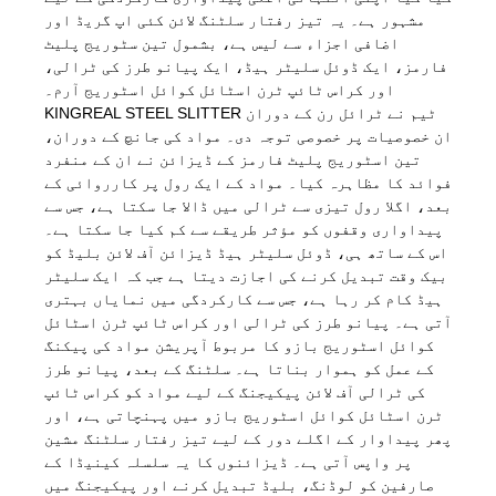
مشہور ہے۔ یہ تیز رفتار سلٹنگ لائن کئی اپ گریڈ اور
اضافی اجزاء سے لیس ہے، بشمول تین سٹوریج پلیٹ
فارمز، ایک ڈوئل سلیٹر ہیڈ، ایک پیانو طرز کی ٹرالی،
اور کراس ٹائپ ٹرن اسٹائل کوائل اسٹوریج آرم۔
KINGREAL STEEL SLITTER ٹیم نے ٹرائل رن کے دوران
ان خصوصیات پر خصوصی توجہ دی۔ مواد کی جانچ کے دوران،
تین اسٹوریج پلیٹ فارمز کے ڈیزائن نے ان کے منفرد
فوائد کا مظاہرہ کیا۔ مواد کے ایک رول پر کارروائی کے
بعد، اگلا رول تیزی سے ٹرالی میں ڈالا جا سکتا ہے، جس سے
پیداواری وقفوں کو مؤثر طریقے سے کم کیا جا سکتا ہے۔
اس کے ساتھ ہی، ڈوئل سلیٹر ہیڈ ڈیزائن آف لائن بلیڈ کو
بیک وقت تبدیل کرنے کی اجازت دیتا ہے جب کہ ایک سلیٹر
ہیڈ کام کر رہا ہے، جس سے کارکردگی میں نمایاں بہتری
آتی ہے۔ پیانو طرز کی ٹرالی اور کراس ٹائپ ٹرن اسٹائل
کوائل اسٹوریج بازو کا مربوط آپریشن مواد کی پیکنگ
کے عمل کو ہموار بناتا ہے۔ سلٹنگ کے بعد، پیانو طرز
کی ٹرالی آف لائن پیکیجنگ کے لیے مواد کو کراس ٹائپ
ٹرن اسٹائل کوائل اسٹوریج بازو میں پہنچاتی ہے، اور
پھر پیداوار کے اگلے دور کے لیے تیز رفتار سلٹنگ مشین
پر واپس آتی ہے۔ ڈیزائنوں کا یہ سلسلہ کینیڈا کے
صارفین کو لوڈنگ، بلیڈ تبدیل کرنے اور پیکیجنگ میں