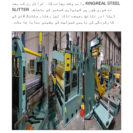
اہم وقت بچائے گا۔ ٹرائل رن کے بعد، KINGREAL STEEL
SLITTER نے فوری طور پر کینیڈین کسٹمر کو متعلقہ
ڈیٹا اور نتائج بھیجے تاکہ تیز رفتار سلٹنگ لائن کی
کارکردگی کی باہمی قبولیت کو یقینی بنایا جا سکے۔