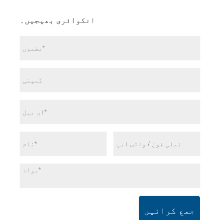
انکوائری بھیجیں۔
جمع کرائیں