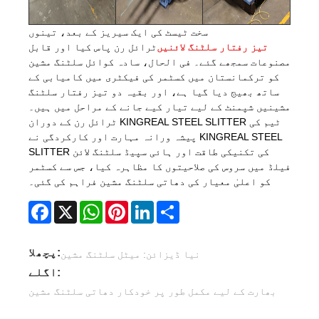
سخت ٹیسٹ کی ایک سیریز کے بعد، تینوں
تیز رفتار سلٹنگ لائنیں
ٹرائل رن پاس کیا اور قابل
مصنوعات سمجھے گئے۔ فی الحال، سادہ کوائل سلٹنگ مشین
کو ترکمانستان میں کسٹمر کی فیکٹری میں کامیابی کے
ساتھ بھیج دیا گیا ہے، اور بقیہ دو تیز رفتار سلٹنگ
مشینیں شپمنٹ کے لیے تیار کیے جانے کے مراحل میں ہیں۔
ٹرائل رن کے دوران KINGREAL STEEL SLITTER ٹیم کی
پیشہ ورانہ مہارت اور کارکردگی نے KINGREAL STEEL
SLITTER کی تکنیکی طاقت اور ہائی سپیڈ سلٹنگ لائن
فیلڈ میں سروس کی صلاحیتوں کا مظاہرہ کیا، جس سے کسٹمر
کو اعلیٰ معیار کی دھاتی سلٹنگ مشین فراہم کی گئی۔
Facebook
X
WhatsApp
Pinterest
LinkedIn
Share
پچھلا:
نیا ڈیزائن: میٹل سلٹنگ مشین
اگلے:
بھارت کے لیے مکمل طور پر خودکار دھاتی سلٹنگ مشین