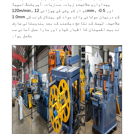
پیداواری صلاحیت، زیادہ سے زیادہ آپریٹنگ اسپیڈ
120m/min، کم از کم پٹی کی چوڑائی 12mm، اور 0.5-
1.0mm کے درمیان موٹائی والے مواد کو ہینڈل کرنے کی
صلاحیت۔ ٹیسٹ کے نتائج دیکھنے کے بعد ہندوستانی صارف
نے بہت اطمینان کا اظہار کیا، اور سارا عمل آسانی سے
مکمل ہوا۔