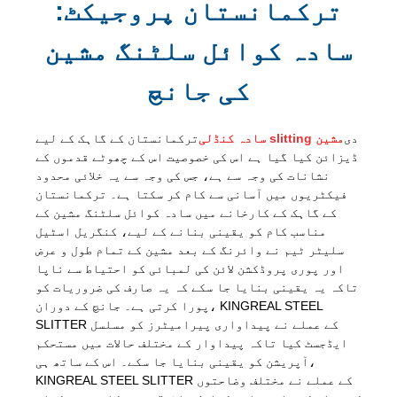
ترکمانستان پروجیکٹ:
سادہ کوائل سلٹنگ مشین
کی جانچ
دی
سادہ کنڈلی slitting مشین
ترکمانستان کے گاہک کے لیے
ڈیزائن کیا گیا ہے اس کی خصوصیت اس کے چھوٹے قدموں کے
نشانات کی وجہ سے ہے، جس کی وجہ سے یہ خلائی محدود
فیکٹریوں میں آسانی سے کام کر سکتا ہے۔ ترکمانستان
کے گاہک کے کارخانے میں سادہ کوائل سلٹنگ مشین کے
مناسب کام کو یقینی بنانے کے لیے، کنگریل اسٹیل
سلیٹر ٹیم نے وائرنگ کے بعد مشین کے تمام طول و عرض
اور پوری پروڈکشن لائن کی لمبائی کو احتیاط سے ناپا
تاکہ یہ یقینی بنایا جا سکے کہ یہ صارف کی ضروریات کو
پورا کرتی ہے۔ جانچ کے دوران، KINGREAL STEEL
SLITTER کے عملے نے پیداواری پیرامیٹرز کو مسلسل
ایڈجسٹ کیا تاکہ پیداوار کے مختلف حالات میں مستحکم
آپریشن کو یقینی بنایا جا سکے۔ اس کے ساتھ ہی،
KINGREAL STEEL SLITTER کے عملے نے مختلف وضاحتوں