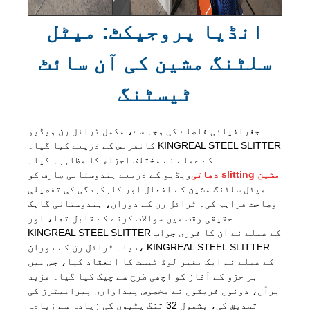
انڈیا پروجیکٹ: میٹل
سلٹنگ مشین کی آن سائٹ
ٹیسٹنگ
جغرافیائی فاصلے کی وجہ سے، مکمل ٹرائل رن ویڈیو
کانفرنس کے ذریعے کیا گیا۔ KINGREAL STEEL SLITTER
کے عملے نے مختلف اجزاء کا مظاہرہ کیا۔
دھاتی slitting مشین
ویڈیو کے ذریعے ہندوستانی صارف کو
میٹل سلٹنگ مشین کے افعال اور کارکردگی کی تفصیلی
وضاحت فراہم کی۔ ٹرائل رن کے دوران، ہندوستانی گاہک
حقیقی وقت میں سوالات کرنے کے قابل تھا، اور
KINGREAL STEEL SLITTER کے عملے نے ان کا فوری جواب
دیا۔ ٹرائل رن کے دوران، KINGREAL STEEL SLITTER
کے عملے نے ایک بغیر لوڈ ٹیسٹ کا انعقاد کیا، جس میں
ہر جزو کے آغاز کو اچھی طرح سے چیک کیا گیا۔ مزید
برآں، دونوں فریقوں نے مخصوص پیداواری پیرامیٹرز کی
تصدیق کی، بشمول 32 تنگ پٹیوں کی زیادہ سے زیادہ