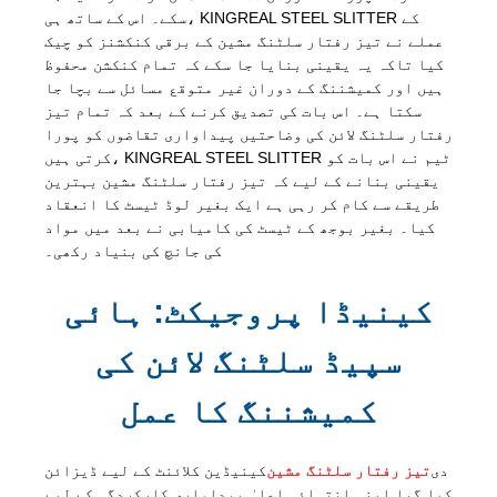
سکے۔ اس کے ساتھ ہی، KINGREAL STEEL SLITTER کے
عملے نے تیز رفتار سلٹنگ مشین کے برقی کنکشنز کو چیک
کیا تاکہ یہ یقینی بنایا جا سکے کہ تمام کنکشن محفوظ
ہیں اور کمیشننگ کے دوران غیر متوقع مسائل سے بچا جا
سکتا ہے۔ اس بات کی تصدیق کرنے کے بعد کہ تمام تیز
رفتار سلٹنگ لائن کی وضاحتیں پیداواری تقاضوں کو پورا
کرتی ہیں، KINGREAL STEEL SLITTER ٹیم نے اس بات کو
یقینی بنانے کے لیے کہ تیز رفتار سلٹنگ مشین بہترین
طریقے سے کام کر رہی ہے ایک بغیر لوڈ ٹیسٹ کا انعقاد
کیا۔ بغیر بوجھ کے ٹیسٹ کی کامیابی نے بعد میں مواد
کی جانچ کی بنیاد رکھی۔
کینیڈا پروجیکٹ: ہائی
سپیڈ سلٹنگ لائن کی
کمیشننگ کا عمل
دی
تیز رفتار سلٹنگ مشین
کینیڈین کلائنٹ کے لیے ڈیزائن
کیا گیا اپنی انتہائی اعلیٰ پیداواری کارکردگی کے لیے