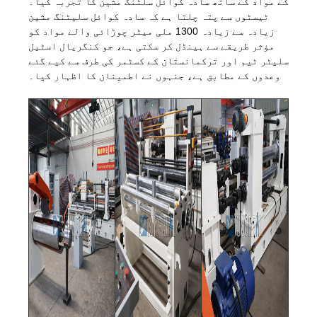
کے مواد کے ساتھ سادہ کوائل سلٹنگ مشین کا تجربہ کیا۔
ٹیسٹوں سے پتہ چلتا ہے کہ سادہ کوائل سلیٹنگ مشین
زیادہ سے زیادہ 1300 ملی میٹر چوڑائی والے مواد کو
مؤثر طریقے سے ہینڈل کر سکتی ہے، جو کنگریال اسٹیل
سلیٹر ٹیم اور ترکمانستان کے کسٹمر کی طرف سے کیے گئے
وعدوں کے مطابق ہے، جنہوں نے اطمینان کا اظہار کیا۔