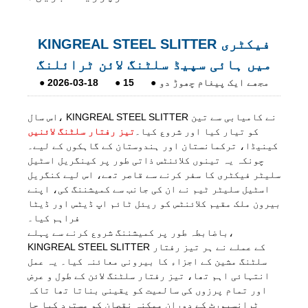
KINGREAL STEEL SLITTER فیکٹری
میں ہائی سپیڈ سلٹنگ لائن ٹرائلنگ
مجھے ایک پیغام چھوڑ دو
●
15
●
2026-03-18
●
اس سال، KINGREAL STEEL SLITTER نے کامیابی سے تین
کو تیار کیا اور شروع کیا۔
تیز رفتار سلٹنگ لائنیں
کینیڈا، ترکمانستان اور ہندوستان کے گاہکوں کے لیے۔
چونکہ یہ تینوں کلائنٹس ذاتی طور پر کینگریل اسٹیل
سلیٹر فیکٹری کا سفر کرنے سے قاصر تھے، اس لیے کنگریل
اسٹیل سلیٹر ٹیم نے ان کی جانب سے کمیشننگ کی، اپنے
بیرون ملک مقیم کلائنٹس کو ریئل ٹائم اپ ڈیٹس اور ڈیٹا
فراہم کیا۔
باضابطہ طور پر کمیشننگ شروع کرنے سے پہلے،
KINGREAL STEEL SLITTER کے عملے نے ہر تیز رفتار
سلٹنگ مشین کے اجزاء کا بیرونی معائنہ کیا۔ یہ عمل
انتہائی اہم تھا، تیز رفتار سلٹنگ لائن کے طول و عرض
اور تمام پرزوں کی سالمیت کو یقینی بناتا تھا تاکہ
ٹرانسپورٹ کے دوران ممکنہ نقصان کو مسترد کیا جا