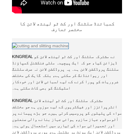
کمبائنڈ سلٹنگ اور کٹ ٹو لینتھ لائن کا
مختصر تعارف
KINGREAL نے مشترکہ سلٹنگ اور کٹ ٹو لینتھ لائن کو
ڈیزائن کیا، جو کہ ایک پیچیدہ ملٹی فنکشنل کمپاؤنڈ
سلٹنگ پروڈکشن لائن ہے۔ یہ پروڈکشن لائن نہ صرف سلٹنگ
اور ریوائنڈنگ کر سکتی ہے، بلکہ گاہک کی مختلف
ضروریات کو پورا کرنے کے لیے لمبائی لائن اور خودکار
اسٹیکنگ کو بھی کاٹ سکتی ہے۔
KINGREAL مشترکہ سلٹنگ اور کٹ ٹو لینتھ لائن
انٹرپرائزز اور فیکٹریوں کے لیے موزوں ہے جو مختلف
مواد کی پلیٹوں کو پروسیس کرتی ہیں، جو بڑے پیمانے پر
آٹوموٹو، جہاز سازی، ہوائی جہاز بنانے والی صنعتوں
اور تعمیراتی مواد کی تیاری میں استعمال ہوتی ہے۔
پروڈکشن لائن ایک یونٹ پر مشتمل ہے، پوری پروڈکشن لائن