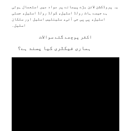
یہ پروڈکشن لائن بڑے پیمانے پر مواد میں استعمال ہوتی
ہے جیسے ہاٹ رولڈ اسٹیل، کولڈ رولڈ اسٹیل، جستی
اسٹیل، پی پی جی آئی، سٹینلیس اسٹیل اور سلکان
اسٹیل۔
اکثر پوچھے گئے سوالات
ہماری فیکٹری کیا پسند ہے؟