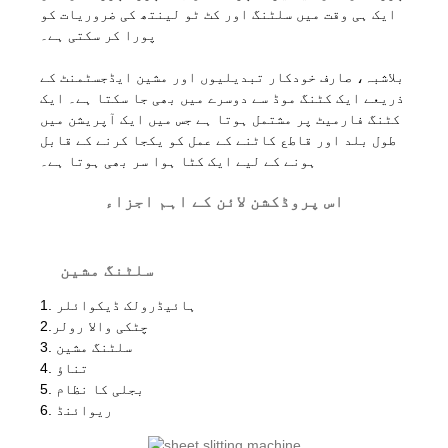
ایک ہی وقت میں سلٹنگ اور کٹ ٹو لینتھ کی ضروریات کو
پورا کر سکتی ہے۔
بلاشبہ، صارف خودکار تبدیلیوں اور مشین ایڈجسٹمنٹ کے
ذریعے ایک کٹنگ موڈ سے دوسرے میں بھی جا سکتا ہے۔ ایک
کٹنگ فارمیٹ پر مشتمل ہوتا ہے جس میں ایک آپریشن میں
طول بلد اور قاطع کاٹنے کے عمل کو یکجا کرنے کے قابل
ہونے کے لیے ایک کٹا ہوا سر بھی ہوتا ہے۔
اس پروڈکشن لائن کے اہم اجزاء
سلٹنگ مشین
1. ہائیڈرولک ڈیکوائلر
2.چٹکی والا رولر
3. سلٹنگ مشین
4. تناؤ
5. بجلی کا نظام
6. ریوائنڈ