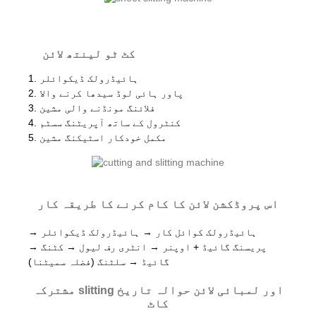
کٹ ٹو لینتھ لائن
1. ہائیڈرولک ڈیکوائلر
2. پاور ہائی لوڈ سیدھا کرنے والا
3. فلائنگ مونڈنے والی مشین
4. کنٹرول کے ساتھ آپریٹنگ سسٹم
5. مکمل خودکار اسٹیکنگ مشین
اس پروڈکشن لائن کا کام کرنے کا طریقہ کار
ہائیڈرولک کوائل کار → ہائیڈرولک ڈیکوائلر →
پریسنگ گائیڈ + اوپنر → انٹری رف لیول → کٹنگ →
گائیڈ → سلٹنگ (فضلہ سمیٹنا)
مشترکہ slitting اور لمبائی لائن حوالہ تاریخ
کاٹ