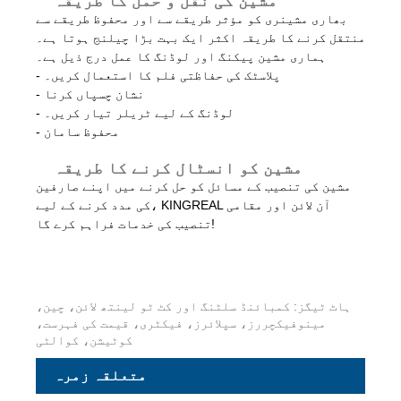
مشین کی نقل و حمل کا طریقہ
بھاری مشینری کو مؤثر طریقے سے اور محفوظ طریقے سے
منتقل کرنے کا طریقہ اکثر ایک بہت بڑا چیلنج ہوتا ہے۔
ہماری مشین پیکنگ اور لوڈنگ کا عمل درج ذیل ہے۔
- پلاسٹک کی حفاظتی فلم کا استعمال کریں۔
- نشان چسپاں کرنا
- لوڈنگ کے لیے ٹریلر تیار کریں۔
- محفوظ سامان
مشین کو انسٹال کرنے کا طریقہ
مشین کی تنصیب کے مسائل کو حل کرنے میں اپنے صارفین
کی مدد کرنے کے لیے، KINGREAL آن لائن اور مقامی
تنصیب کی خدمات فراہم کرے گا!
ہاٹ ٹیگز: کمبائنڈ سلٹنگ اور کٹ ٹو لینتھ لائن، چین،
مینوفیکچررز، سپلائرز، فیکٹری، قیمت کی فہرست،
کوٹیشن، کوالٹی
متعلقہ زمرہ