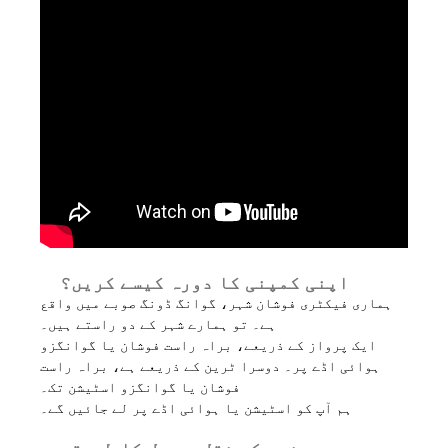
اپنی کمپنی کا دورہ کیسے کریں؟
ہماری فیکٹری فوشان شہر، گوانگ ڈونگ صوبے میں واقع
ہے۔ تو ہمارے شہر کے دو راستے ہیں۔
ایک پرواز کے ذریعے، براہ راست فوشان یا گوانگزو
ہوائی اڈے پر۔ دوسرا ٹرین کے ذریعے ہے، براہ راست
فوشان یا گوانگزو اسٹیشن تک۔
ہم آپ کو اسٹیشن یا ہوائی اڈے پر لے جائیں گے۔