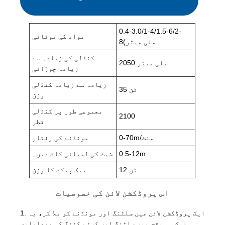
0.4-3.0/1-4/1.5-6/2-
مواد کی موٹائی
8(ملی میٹر
کنڈلی کی زیادہ سے
2050 ملی میٹر
زیادہ چوڑائی
زیادہ سے زیادہ کنڈلی
35 ٹن
وزن
مجموعی طور پر کنڈلی
2100
قطر
0-70m/منٹ
مونڈنے کی رفتار
0.5-12m
شیٹ کی لمبائی کاٹ دیں۔
12 ٹن
میک پیکٹ کا وزن
اس پروڈکشن لائن کی خصوصیات
1. ایک پروڈکشن لائن میں سلٹنگ اور مونڈنے کو ملا کر، یہ
ایک ہی وقت میں سلٹنگ اور کسٹم کٹنگ کی پیداواری