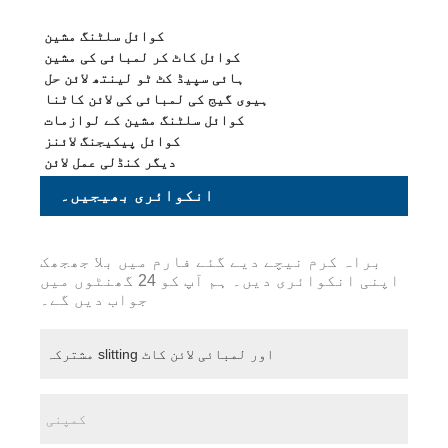
کوائل سلٹنگ مشین
کوائل کاٹ کر لمبائی کی مشین
ہائی سپیڈ کٹ ٹو لینتھ لائن حل
ہیوی گیج کی لمبائی کی لائن کاٹنا
کوائل سلٹنگ مشین کے لوازمات
کوائل پیکیجنگ لائنز
دیگر کنڈلی عمل لائن
انکوائری بھیجیں۔
براہ کرم نیچے دیے گئے فارم میں بلا جھجھک
اپنی انکوائری دیں۔ ہم آپ کو 24 گھنٹوں میں
جواب دیں گے۔