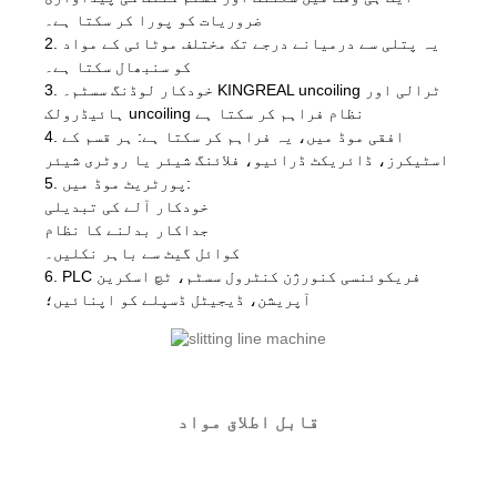
ضروریات کو پورا کر سکتا ہے۔
2. یہ پتلی سے درمیانے درجے تک مختلف موٹائی کے مواد
کو سنبھال سکتا ہے۔
3. خودکار لوڈنگ سسٹم۔ KINGREAL uncoiling ٹرالی اور
ہائیڈرولک uncoiling نظام فراہم کر سکتا ہے
4. افقی موڈ میں، یہ فراہم کر سکتا ہے: ہر قسم کے
اسٹیکرز، ڈائریکٹ ڈرائیو، فلائنگ شیئر یا روٹری شیئر
5. پورٹریٹ موڈ میں:
خودکار آلے کی تبدیلی
جداکار بدلنے کا نظام
کوائل گیٹ سے باہر نکلیں۔
6. PLC فریکوئنسی کنورژن کنٹرول سسٹم، ٹچ اسکرین
آپریشن، ڈیجیٹل ڈسپلے کو اپنائیں؛
قابل اطلاق مواد