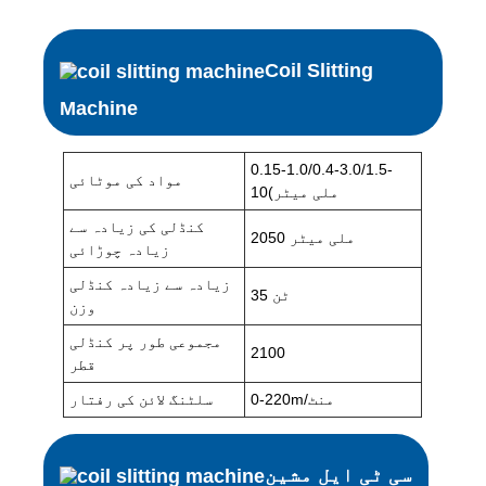
Coil Slitting
Machine
0.15-1.0/0.4-3.0/1.5-
مواد کی موٹائی
10(ملی میٹر
کنڈلی کی زیادہ سے
2050 ملی میٹر
زیادہ چوڑائی
زیادہ سے زیادہ کنڈلی
35 ٹن
وزن
مجموعی طور پر کنڈلی
2100
قطر
0-220m/منٹ
سلٹنگ لائن کی رفتار
سی ٹی ایل مشین