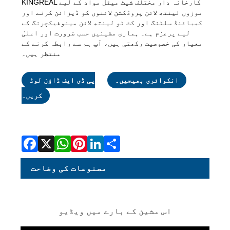
KINGREAL کارخانہ دار مختلف شیٹ میٹل مواد کے لیے
موزوں لینتھ لائن پروڈکشن لائنوں کو ڈیزائن کرنے اور
کمبائنڈ سلٹنگ اور کٹ ٹو لینتھ لائن مینوفیکچرنگ کے
لیے پرعزم ہے۔ ہماری مشینیں حسب ضرورت اور اعلیٰ
معیار کی خصوصیت رکھتی ہیں، آپ ہم سے رابطہ کرنے کے
منتظر ہیں۔
انکوائری بھیجیں۔
پی ڈی ایف ڈاؤن لوڈ
کریں۔
Facebook
X
WhatsApp
Pinterest
LinkedIn
Share
مصنوعات کی وضاحت
اس مشین کے بارے میں ویڈیو