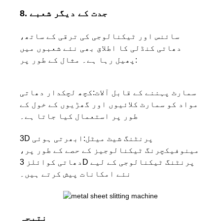
8. جدت کے دیگر شعبے
سائنس اور ٹیکنالوجی کی ترقی کے ساتھ،
دھاتی کنڈلی کا اطلاق بھی نئے شعبوں میں
پھیل رہا ہے۔ مثال کے طور پر:
سمارٹ پہننے کے قابل آلات:
کچھ لچکدار دھاتی
مواد کو سمارٹ کلائیوں اور گھڑیوں کے خول کے
طور پر استعمال کیا جاتا ہے۔
3D پرنٹنگ شیٹ میٹل:
ابھرتی ہوئی
مینوفیکچرنگ ٹیکنالوجیز کے حصے کے طور پر،
دھاتی کوائلز 3D پرنٹنگ ٹیکنالوجی کے لیے
نئے امکانات پیش کرتے ہیں۔
نتیجہ