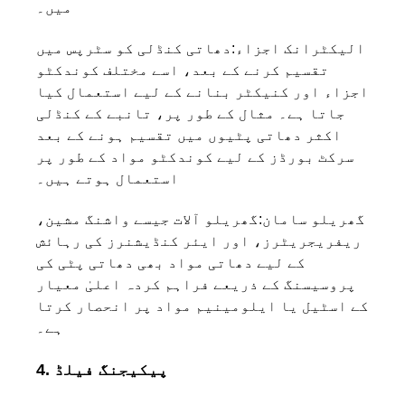
میں۔
الیکٹرانک اجزاء:
دھاتی کنڈلی کو سٹرپس میں
تقسیم کرنے کے بعد، اسے مختلف کوندکٹو
اجزاء اور کنیکٹر بنانے کے لیے استعمال کیا
جاتا ہے۔ مثال کے طور پر، تانبے کے کنڈلی
اکثر دھاتی پٹیوں میں تقسیم ہونے کے بعد
سرکٹ بورڈز کے لیے کوندکٹو مواد کے طور پر
استعمال ہوتے ہیں۔
گھریلو سامان:
گھریلو آلات جیسے واشنگ مشین،
ریفریجریٹرز، اور ایئر کنڈیشنرز کی رہائش
کے لیے دھاتی مواد بھی دھاتی پٹی کی
پروسیسنگ کے ذریعے فراہم کردہ اعلیٰ معیار
کے اسٹیل یا ایلومینیم مواد پر انحصار کرتا
ہے۔
4. پیکیجنگ فیلڈ