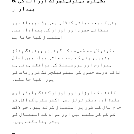
6. مشینری مینوفیکچرنگ اور آلے کی
پیداوار
پٹی کے بعد دھاتی کنڈلی بھی بڑے پیمانے پر
میکانی حصوں اور اوزار کی پیداوار میں
استعمال کیا جاتا ہے.
مکینیکل حصے:
جیسے کہ گیئرز، بیئرنگ رِنگز
وغیرہ، پٹی کے بعد دھاتی مواد میں اعلیٰ
ہمواری اور پروسیسنگ کی موافقت ہوتی ہے
تاکہ درست حصوں کی مینوفیکچرنگ ضروریات کو
پورا کیا جا سکے۔
کاٹنے کے اوزار اور اوزار:
کٹنگ بلیڈ، آری
بلیڈ اور دیگر ٹولز بھی اکثر سٹرپ کوائل کو
خام مال کے طور پر استعمال کرتے ہیں، جو لاگت
کو کم کر سکتے ہیں اور مواد کے استعمال کو
بہتر بنا سکتے ہیں۔