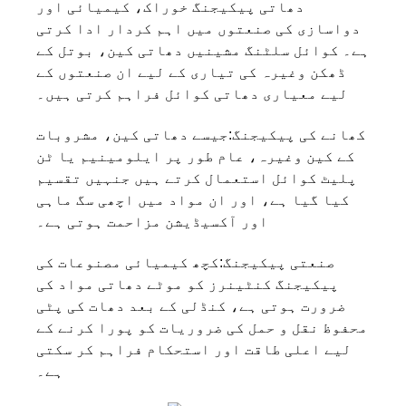
دھاتی پیکیجنگ خوراک، کیمیائی اور
دواسازی کی صنعتوں میں اہم کردار ادا کرتی
ہے۔ کوائل سلٹنگ مشینیں دھاتی کین، بوتل کے
ڈھکن وغیرہ کی تیاری کے لیے ان صنعتوں کے
لیے معیاری دھاتی کوائل فراہم کرتی ہیں۔
کھانے کی پیکیجنگ:
جیسے دھاتی کین، مشروبات
کے کین وغیرہ، عام طور پر ایلومینیم یا ٹن
پلیٹ کوائل استعمال کرتے ہیں جنہیں تقسیم
کیا گیا ہے، اور ان مواد میں اچھی سگ ماہی
اور آکسیڈیشن مزاحمت ہوتی ہے۔
صنعتی پیکیجنگ:
کچھ کیمیائی مصنوعات کی
پیکیجنگ کنٹینرز کو موٹے دھاتی مواد کی
ضرورت ہوتی ہے، کنڈلی کے بعد دھات کی پٹی
محفوظ نقل و حمل کی ضروریات کو پورا کرنے کے
لیے اعلی طاقت اور استحکام فراہم کر سکتی
ہے۔