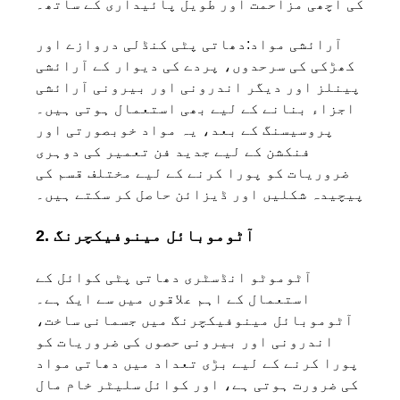
کی اچھی مزاحمت اور طویل پائیداری کے ساتھ۔
آرائشی مواد:
دھاتی پٹی کنڈلی دروازے اور
کھڑکی کی سرحدوں، پردے کی دیوار کے آرائشی
پینلز اور دیگر اندرونی اور بیرونی آرائشی
اجزاء بنانے کے لیے بھی استعمال ہوتی ہیں۔
پروسیسنگ کے بعد، یہ مواد خوبصورتی اور
فنکشن کے لیے جدید فن تعمیر کی دوہری
ضروریات کو پورا کرنے کے لیے مختلف قسم کی
پیچیدہ شکلیں اور ڈیزائن حاصل کر سکتے ہیں۔
2. آٹوموبائل مینوفیکچرنگ
آٹوموٹو انڈسٹری دھاتی پٹی کوائل کے
استعمال کے اہم علاقوں میں سے ایک ہے۔
آٹوموبائل مینوفیکچرنگ میں جسمانی ساخت،
اندرونی اور بیرونی حصوں کی ضروریات کو
پورا کرنے کے لیے بڑی تعداد میں دھاتی مواد
کی ضرورت ہوتی ہے، اور کوائل سلیٹر خام مال