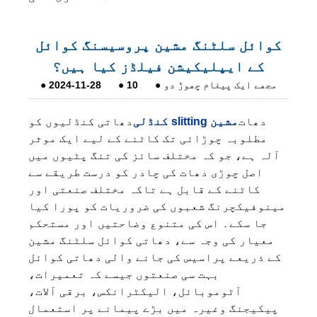
کوائل سلٹنگ مشین پروسیسنگ کوائل
کے ایپلیکیشن فیلڈز کیا ہیں؟
مجھے ایک پیغام چھوڑ دو
●
10
●
2024-11-28
●
دھات
کنڈلی slitting مشین
دھاتی کنڈلیوں کو
مطلوبہ چوڑائی تک کاٹنے کے لیے ایک موثر
آلہ ہے، جو کہ مختلف سائز کی تنگ پٹیوں میں
اصل چوڑی دھات کی چادر کو درست طریقے سے
کاٹنے کے قابل ہے تاکہ مختلف صنعتی اور
مینوفیکچرنگ شعبوں کی ضروریات کو پورا کیا
جا سکے۔ اس کی متنوع وضاحتیں اور مستحکم
معیار کی وجہ سے، دھاتی کوائل سلٹنگ مشین
کے ذریعے پراسیس کی جانے والی دھاتی کوائل
بہت سی صنعتوں جیسے کہ تعمیرات،
آٹوموبائل، الیکٹرانکس، برقی آلات،
پیکیجنگ وغیرہ میں بڑے پیمانے پر استعمال