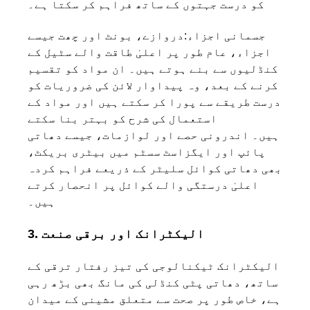
کو درست جہتوں کے ساتھ فراہم کر سکتا ہے۔
جسمانی اجزاء:
دروازے، بونٹ اور چھت جیسے
اجزاء، عام طور پر اعلیٰ طاقت والے سٹیل کے
کنڈلیوں سے بنے ہوتے ہیں۔ ان مواد کو تقسیم
کرنے کے بعد، وہ پیداوار لائن کی ضروریات کو
درست طریقے سے پورا کر سکتے ہیں اور مواد کے
استعمال کی شرح کو بہتر بنا سکتے
ہیں۔
اندرونی حصے اور لوازمات، جیسے دھاتی
پائپ اور ایگزاسٹ سسٹم میں بیٹری بریکٹ،
بھی دھاتی کوائل سلیٹر کے ذریعے فراہم کردہ
اعلیٰ درستگی والے کوائل پر انحصار کرتے
ہیں۔
3. الیکٹرانک اور برقی صنعت
الیکٹرانک ٹیکنالوجی کی تیز رفتار ترقی کے
ساتھ، دھاتی پٹی کنڈلی کی مانگ بھی بڑھ رہی
ہے، خاص طور پر صحت سے متعلق مشینی کے میدان