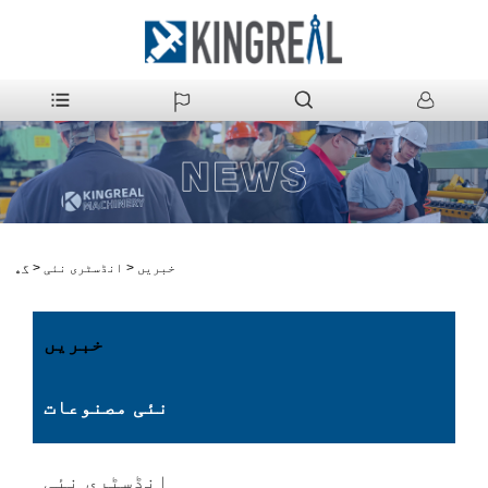
خبریں
>
انڈسٹری نئی
>
گھر
خبریں
نئی مصنوعات
انڈسٹری نئی