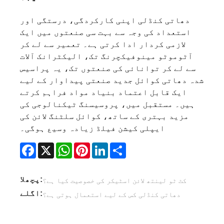
دھاتی کنڈلی اپنی کارکردگی، درستگی اور
استعداد کی وجہ سے بہت سی صنعتوں میں ایک
لازمی کردار ادا کرتی ہے۔ تعمیر سے لے کر
آٹوموٹو مینوفیکچرنگ تک، الیکٹرانک آلات
سے لے کر توانائی کی صنعتوں تک، یہ پراسیس
شدہ دھاتی کوائل جدید صنعتی پیداوار کے لیے
ایک قابل اعتماد بنیاد مواد فراہم کرتے
ہیں۔ مستقبل میں، پروسیسنگ ٹیکنالوجی کی
مزید بہتری کے ساتھ، کوائل سلٹنگ لائن کی
ایپلی کیشن فیلڈ زیادہ وسیع ہوگی۔
Facebook
X
WhatsApp
Pinterest
LinkedIn
Share
پچھلا:
کٹ ٹو لینتھ لائن اسٹیکر کی خصوصیت کیا ہے؟
اگلے:
دھاتی کنڈلی کس کے لیے استعمال ہوتی ہے؟