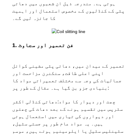
ہوتی ہے۔ مندرجہ ذیل ان شعبوں میں دھاتی
پٹی کے کنڈلیوں کے مخصوص استعمال اور اہمیت
کا جائزہ لیں گے۔
1. فن تعمیر اور سجاوٹ
تعمیر کے میدان میں، دھاتی پٹی مشینی کوائل
اپنی اعلی طاقت، سنکنرن مزاحمت اور
جمالیات کی وجہ سے مختلف تعمیراتی مواد کا
بنیادی جزو بن گیا ہے۔ مثال کے طور پر:
چھت اور دیوار کا مواد:
دھاتی کنڈلی اکثر
سٹرپس میں تقسیم ہونے کے بعد دھات کی چھتوں
اور دیواروں کی تیاری میں استعمال ہوتی
ہیں۔ یہ مواد عام طور پر جستی سٹیل،
سٹینلیس سٹیل یا ایلومینیم ہوتے ہیں، موسم