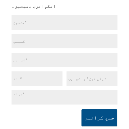
انکوائری بھیجیں۔
جمع کرائیں