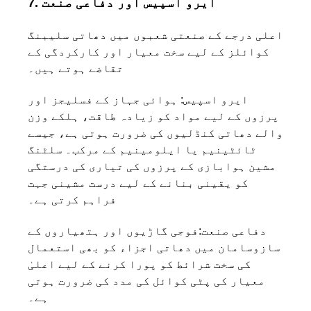
7. ایرو اسپیس اور دفاعی صنعت
اعلی درجے کے صنعتی شعبوں میں دھاتی سلیبنگ
کوائلز کے لیے سخت معیار اور کارکردگی کے
تقاضے ہوتے ہیں۔
ایرو اسپیس:
ہوائی جہاز کے فسلیجز اور
پرزوں کے لیے مواد کو زیادہ طاقت، ہلکے وزن
والے دھاتی کنڈلیوں کی ضرورت ہوتی ہے، جیسے
ٹائٹینیم یا ایلومینیم کے مرکب۔ سلٹنگ
مشین ہوابازی کے پرزوں کی تیاری کی درستگی
کو یقینی بنانے کے لیے درست مشینی جہت
فراہم کرتی ہے۔
دفاعی صنعت:
فوجی گاڑیوں اور ہتھیاروں کے
سازوسامان میں دھاتی اجزاء کو بھی استعمال
کی سخت شرائط کو پورا کرنے کے لیے اعلیٰ
معیار کی پٹی کوائل کی مدد کی ضرورت ہوتی
ہے۔