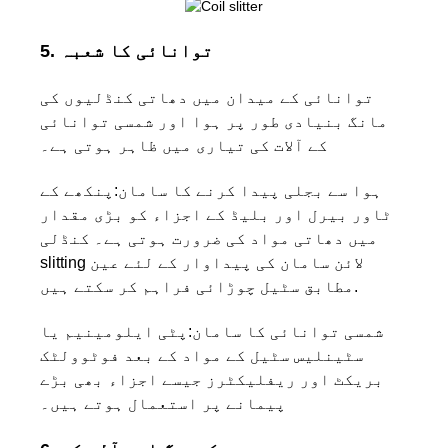
5. توانائی کا شعبہ
توانائی کے میدان میں دھاتی کنڈلیوں کی
مانگ بنیادی طور پر ہوا اور شمسی توانائی
کے آلات کی تیاری میں ظاہر ہوتی ہے۔
ہوا سے بجلی پیدا کرنے کا سامان:
پنکھے کے
ٹاور بیرل اور بلیڈ کے اجزاء کو بڑی مقدار
میں دھاتی مواد کی ضرورت ہوتی ہے۔ کنڈلی
slitting لائن سامان کی پیداوار کے لئے عین
مطابق سٹیل چوڑائی فراہم کر سکتے ہیں.
شمسی توانائی کا سامان:
پٹی ایلومینیم یا
سٹینلیس سٹیل کے مواد کے بعد فوٹوولٹک
بریکٹ اور ریفلیکٹرز جیسے اجزاء بھی بڑے
پیمانے پر استعمال ہوتے ہیں۔