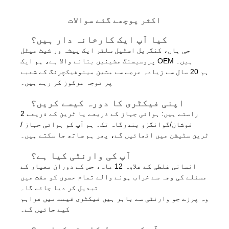
اکثر پوچھے گئے سوالات
کیا آپ ایک کارخانہ دار ہیں؟
جی ہاں، کنگریل اسٹیل سلٹر ایک پیشہ ور شیٹ میٹل
پروسیسنگ مشینیں بنانے والا ہے، ہم ایک OEM ہیں۔
ہم 20 سال سے زیادہ عرصے سے مشین مینوفیکچرنگ کے شعبے
پر توجہ مرکوز کر رہے ہیں۔
اپنی فیکٹری کا دورہ کیسے کریں؟
2 راستے ہیں: ہوائی جہاز کے ذریعے یا ٹرین کے ذریعے
فوشان/گوانگزو بندرگاہ تک۔ ہم آپ کو ہوائی جہاز /
ٹرین سٹیشن میں اٹھائیں گے، پھر ہم ساتھ جا سکتے ہیں۔
آپ کی وارنٹی کیا ہے؟
انسانی غلطی کے علاوہ 12 ماہ، جس کے دوران معیار کے
مسئلے کی وجہ سے خراب ہونے والے تمام حصوں کو مفت میں
تبدیل کر دیا جائے گا۔
وہ پرزے جو وارنٹی سے باہر ہیں فیکٹری قیمت میں فراہم
کیے جائیں گے۔