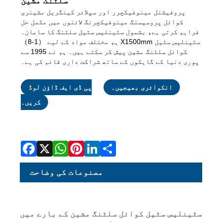
سلٹنگ مشین
پروفیشنل مینوفیکچرر اور سپلائر کینگریل مشینری
کوائل پروسیسنگ مینوفیکچرنگ لائنوں میں مکمل حل
فراہم کرتی ہے، بشمول سٹینلیس سٹیل سلٹنگ کا سامان۔
ہم مختلف مواد کے لیے （1-8） X1500mm سٹینلیس سٹیل
کوائل سلٹنگ مشین پیش کر سکتے ہیں۔ ہم نے 1995 سے
پوری دنیا کے گاہکوں کے ساتھ شراکت داری قائم کی ہے۔
انکوائری بھیجیں۔
پی ڈی ایف ڈاؤن لوڈ
کریں۔
Facebook
X
WhatsApp
Pinterest
LinkedIn
Share
مصنوعات کی وضاحت
سٹینلیس سٹیل کوائل سلٹنگ مشین کے بارے میں