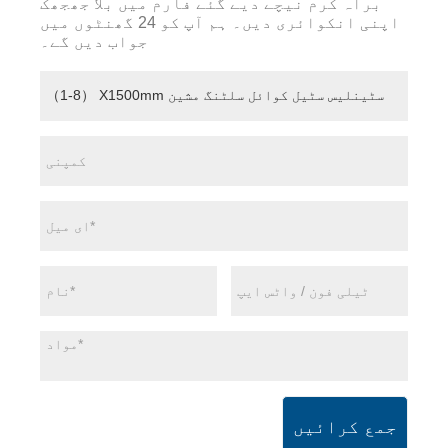
براہ کرم نیچے دیے گئے فارم میں بلا جھجھک
اپنی انکوائری دیں۔ ہم آپ کو 24 گھنٹوں میں
جواب دیں گے۔
جمع کرائیں