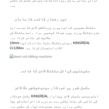
ٹرالی بنائی ہے جو ریوائنڈنگ کے عمل کو مکمل کر سکتی
ہے۔
تیز رفتار کاٹنے کا سامان
سلٹنگ مشینوں کے لیے پوری پروڈکشن لائن کا سب سے اہم
جزو سلٹنگ پرزے ہیں، جس کا کیلیبر براہ راست سلٹنگ کی
صلاحیت کو متاثر کرتا ہے۔
10mm موٹی سلٹنگ بلیڈ بنانے کے لیے، KINGREAL
Cr12Mov الائے استعمال کرتا ہے۔
سٹینلیس کوائل سلٹنگ لائن کا فائدہ
مکمل طور پر خودکار مینوفیکچرنگ لائن
مکمل خودکار KINGREAL ایلومینیم سلیٹر لائن پیداوار
کی تاثیر کو بڑھا سکتی ہے، مزدوری کے اخراجات کو بچا
سکتی ہے اور بہتر مصنوعات تیار کر سکتی ہے۔