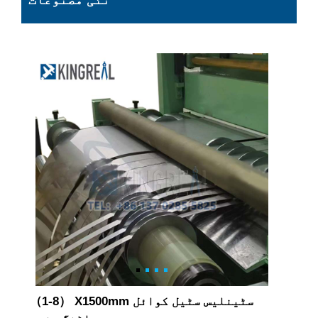
نئی مصنوعات
（1-8） X1500mm سٹینلیس سٹیل کوائل