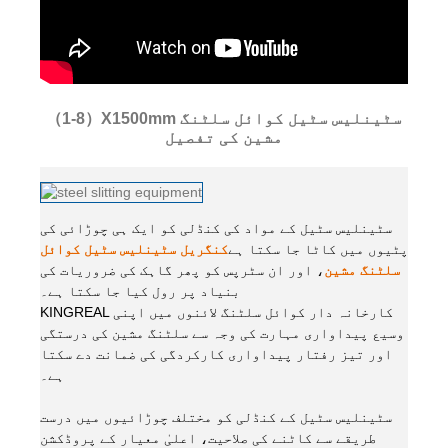
（1-8）X1500mm سٹینلیس سٹیل کوائل سلٹنگ
مشین کی تفصیل
سٹینلیس سٹیل کے مواد کی کنڈلی کو ایک ہی چوڑائی کی
پٹیوں میں کاٹا جا سکتا ہے
کنگریل سٹینلیس سٹیل کوائل
سلٹنگ مشین
، اور ان سٹرپس کو پھر گاہک کی ضروریات کی
بنیاد پر رول کیا جا سکتا ہے۔
KINGREAL کارخانہ دار کوائل سلٹنگ لائنوں میں اپنی
وسیع پیداواری مہارت کی وجہ سے سلٹنگ مشین کی درستگی
اور تیز رفتار پیداواری کارکردگی کی ضمانت دے سکتا
ہے۔
سٹینلیس سٹیل کے کنڈلی کو مختلف چوڑائیوں میں درست
طریقے سے کاٹنے کی صلاحیت، اعلیٰ معیار کے پروڈکشن