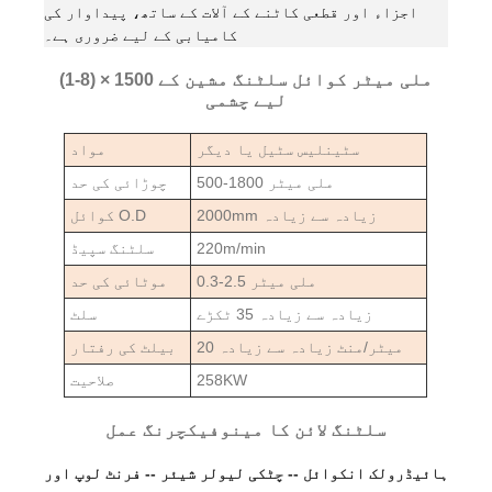
اجزاء اور قطعی کاٹنے کے آلات کے ساتھ، پیداوار کی
کامیابی کے لیے ضروری ہے۔
(1-8) × 1500 ملی میٹر کوائل سلٹنگ مشین کے
لیے چشمی
سٹینلیس سٹیل یا دیگر
مواد
500-1800 ملی میٹر
چوڑائی کی حد
2000mm زیادہ سے زیادہ
کوائل O.D
220m/min
سلٹنگ سپیڈ
0.3-2.5 ملی میٹر
موٹائی کی حد
زیادہ سے زیادہ 35 ٹکڑے
سلٹ
20 میٹر/منٹ زیادہ سے زیادہ
بیلٹ کی رفتار
258KW
صلاحیت
سلٹنگ لائن کا مینوفیکچرنگ عمل
ہائیڈرولک انکوائل -- چٹکی لیولر شیئر -- فرنٹ لوپ اور