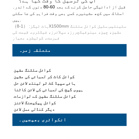
آپ کی ترسیل کا وقت کیا ہے؟
قبل از ادائیگی حاصل کرنے کے بعد 60-80 دنوں کے اندر۔
اسٹاک میں کچھ مشینیں، کسی بھی وقت فراہم کی جا سکتی
ہیں.
ہاٹ ٹیگز: （1-8）X1500mm سٹینلیس سٹیل کوائل سلٹنگ
مشین، چین، مینوفیکچررز، سپلائرز، فیکٹری، قیمت کی
فہرست، کوٹیشن، معیار
متعلقہ زمرہ
کوائل سلٹنگ مشین
کوائل کاٹ کر لمبائی کی مشین
ہائی سپیڈ کٹ ٹو لینتھ لائن حل
ہیوی گیج کی لمبائی کی لائن کاٹنا
کوائل سلٹنگ مشین کے لوازمات
کوائل پیکیجنگ لائنز
دیگر کنڈلی عمل لائن
انکوائری بھیجیں۔