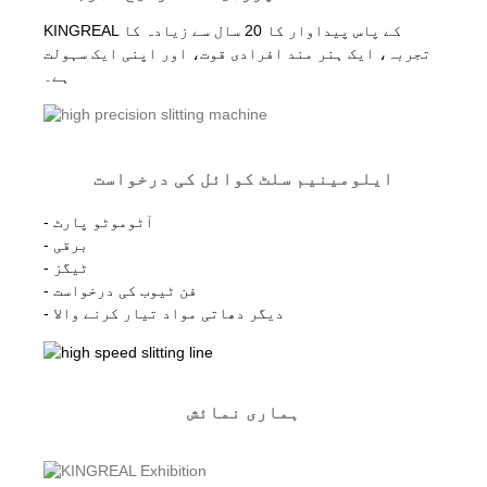
KINGREAL کے پاس پیداوار کا 20 سال سے زیادہ کا
تجربہ، ایک ہنر مند افرادی قوت، اور اپنی ایک سہولت
ہے۔
ایلومینیم سلٹ کوائل کی درخواست
- آٹوموٹو پارٹ
- برقی
- ٹیگز
- فن ٹیوب کی درخواست
- دیگر دھاتی مواد تیار کرنے والا
ہماری نمائش