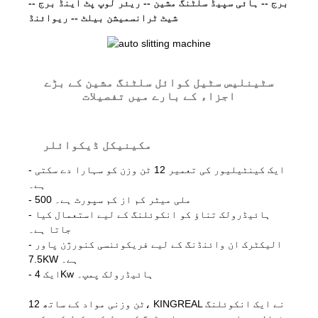
برج -- ہائی سپیڈ سلٹنگ مشین -- ریئر لوپ پٹ اینڈ برج --
شیٹ ٹرانسمیشن بیلٹ -- ریوائنڈ
سٹینلیس سٹیل کوائل سلٹنگ مشین کے بڑے
اجزاء کے بارے میں تفصیلات
مکینیکل ڈیکوائلر
- ایک کینٹیلیور کی تعمیر 12 ٹن وزن کو سہارا دے سکتی
ہے۔
- 500 ملی میٹر کم از کم سپورٹ ہے۔
- ہائیڈرولک تناؤ کو انکوئلنگ کے لیے استعمال کیا
جاتا ہے۔
- الیکٹرک ان وائنڈنگ کے لیے فریکوئنسی کنورژن پاور
7.5KW ہے۔
- ایک 4Kw ہائیڈرولک پمپ۔
12 ٹن وزنی مواد کے ساتھ، KINGREAL نے ایک انکوئلنگ