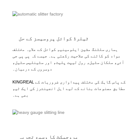
ٹیلرڈ کوائل پروسیسز کے حل
ہماری سلٹنگ مشین ایلومینیم کوائل کے علاوہ مختلف
مواد کو کاٹنے کی صلاحیت رکھتی ہے۔ جیسے کہ پی پی جی
آئی، سلکان سٹیل، رول لیپت پلیٹ، اور سٹینلیس سٹیل،
دوسروں کے درمیان۔
KINGREAL کے پاس گاہک کی مختلف پیداواری ضروریات کے
مطابق مصنوعات بنانے کے لیے اہل انجینئرز کی ایک ٹیم
بھی ہے۔
پروجیکٹ کا وسیع تجربہ