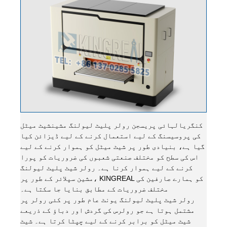
کنگریال
شیٹ میٹل
ہائی پریسجن رولر پلیٹ لیولنگ مشین
کی پروسیسنگ کے لیے استعمال کرنے کے لیے ڈیزائن کیا
گیا ہے، بنیادی طور پر شیٹ میٹل کو ہموار کرنے کے لیے
اس کی سطح کو مختلف صنعتی شعبوں کی ضروریات کو پورا
کرنے کے لیے ہموار کرنا ہے۔ رولر شیٹ پلیٹ لیولنگ
مشین سپلائر کے طور پر، KINGREAL کو ہمارے صارفین کی
مختلف ضروریات کے مطابق بنایا جا سکتا ہے۔
رولر شیٹ پلیٹ لیولنگ یونٹ عام طور پر کئی رولر پر
مشتمل ہوتا ہے جو رولرس کی گردش اور دباؤ کے ذریعے
شیٹ میٹل کو برابر کرنے کے لیے چپٹا کرتا ہے۔ شیٹ