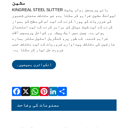
مشین
KINGREAL STEEL SLITTER ہائی پریسجن رولر پلیٹ
لیولنگ مشین فراہم کر سکتا ہے، جو مختلف صنعتی شعبوں
کی ضروریات کو پورا کرنے کے لیے اس کی سطح کو ہموار
کرنے کے لیے شیٹ میٹل کو برابر کرنے کے لیے استعمال
ہوتی ہے۔ چین میں ایک پیشہ ور کوائل پروسیس آلات
فراہم کنندہ کے طور پر، کنگریل اسٹیل سلٹر ہمارے
صارفین کی مختلف پیداواری ضروریات کے لیے مختلف حسب
ضرورت حل تیار کر سکتا ہے۔
Facebook
X
WhatsApp
Pinterest
LinkedIn
Share
انکوائری بھیجیں۔
مصنوعات کی وضاحت