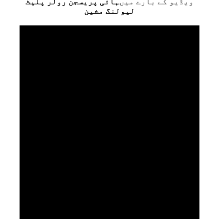
ویڈیو کے بارے میں
ہائی پریسجن رولر پلیٹ
لیولنگ مشین