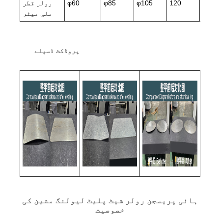
160
120
φ105
φ85
φ60
رولر قطر
ملی میٹر
پروڈکٹ ڈسپلے
ہائی پریسجن رولر شیٹ پلیٹ لیولنگ مشین کی
خصوصیت