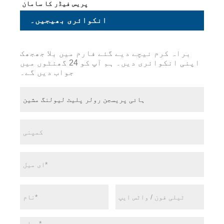
پریس فیڈر کا سامان
انکوائری بھیجیں۔
براہ کرم نیچے دیے گئے فارم میں بلا جھجھک
اپنی انکوائری دیں۔ ہم آپ کو 24 گھنٹوں میں
جواب دیں گے۔