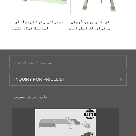
خودکار ہیوی ڈیوٹی
درمیانی پلیٹ ڈیکوائلر
ہائیڈرولک ڈیکوائلر
لیولنگ فیڈر مشین
ہم سے رابطہ کریں۔
INQUIRY FOR PRICELIST
تازہ ترین خبریں