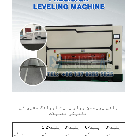
ہائی پریسجن رولر پلیٹ لیولنگ مشین کی
تکنیکی تفصیلات
12×پلیٹ
8×پلیٹ
6×پلیٹ
3×پلیٹ
1.2×پلیٹ
کی
کی
کی
کی
کی
ماڈل