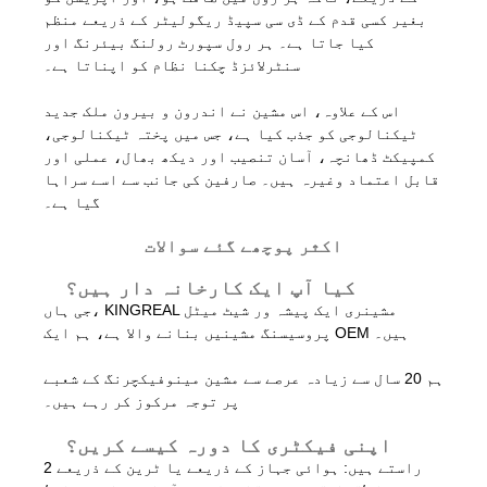
بغیر کسی قدم کے ڈی سی سپیڈ ریگولیٹر کے ذریعے منظم
کیا جاتا ہے۔ ہر رول سپورٹ رولنگ بیئرنگ اور
سنٹرلائزڈ چکنا نظام کو اپناتا ہے۔
اس کے علاوہ، اس مشین نے اندرون و بیرون ملک جدید
ٹیکنالوجی کو جذب کیا ہے، جس میں پختہ ٹیکنالوجی،
کمپیکٹ ڈھانچہ، آسان تنصیب اور دیکھ بھال، عملی اور
قابل اعتماد وغیرہ ہیں۔ صارفین کی جانب سے اسے سراہا
گیا ہے۔
اکثر پوچھے گئے سوالات
کیا آپ ایک کارخانہ دار ہیں؟
جی ہاں، KINGREAL مشینری ایک پیشہ ور شیٹ میٹل
پروسیسنگ مشینیں بنانے والا ہے، ہم ایک OEM ہیں۔
ہم 20 سال سے زیادہ عرصے سے مشین مینوفیکچرنگ کے شعبے
پر توجہ مرکوز کر رہے ہیں۔
اپنی فیکٹری کا دورہ کیسے کریں؟
2 راستے ہیں: ہوائی جہاز کے ذریعے یا ٹرین کے ذریعے