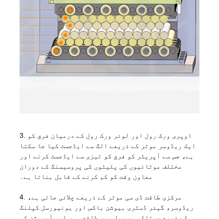
3. اوپری ورک رول اور لوئر ورک رول کے درمیان فرق کو
ایک ریڈوسر موٹر کے ذریعے الگ سے ایڈجسٹ کیا جا سکتا
ہے، جس سے آپریٹر کو فرق کو تیزی سے ایڈجسٹ کرنے اور
مختلف موٹائیوں کی پلیٹوں کی پروسیسنگ کے دوران
معاون وقت کو کم کرنے کے قابل بناتا ہے۔
4. مرکزی طاقت ڈی سی موٹر کے ذریعے چلائی جاتی ہے،
ریڈوسر، گیئر ڈسٹری بیوشن باکس اور یونیورسل کپلنگ
کے ذریعے، تاکہ ہر رول میں طاقت ہو، اور آپریشن کو