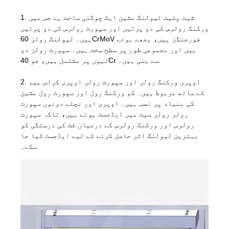
1. شیٹ پلیٹ لیولنگ مشین ایک چوگنی ساخت ہے جس میں
ورکنگ رولرس کی دو پرتیں اور سپورٹ رولرس کی دو پرتیں
ہیں۔ لیولنگ رولز 60CrMoV فورجنگز ہیں، بجھے ہوئے
ہیں اور مجموعی طور پر سطح سخت ہیں۔ سپورٹ رولز دو
تہوں پر مشتمل ہیں، جو 40Cr سے بنی ہیں۔
2. اوپری ورکنگ رولر اور سپورٹ رولر اوپری کراس بیم
کے ساتھ مربوط ہیں۔ کم ورکنگ رول اور سپورٹ رول مشین
کی بنیاد پر نصب ہیں۔ اوپری اور نچلے دونوں سپورٹ
رولر رولر سیٹ میں ایڈجسٹ ہوتے ہیں، تاکہ سپورٹ
رولرس اور ورکنگ رولرس کے درمیان فٹ کی درستگی کو
بہترین لیولنگ اثر حاصل کرنے کے لیے ایڈجسٹ کیا جا
سکے۔