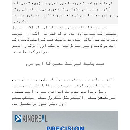
لیولنگ یونٹ بڑے پیمانے پر بحری جہازوں، تعمیرات،
آٹوموبائل اور مشینری کے شعبوں میں استعمال ہوتے
ہیں، اور دھات کاری کی صنعت میں ناگزیر مشینوں میں سے
ایک ہیں۔
یہ یونٹ کولڈ رولڈ، ہاٹ رولڈ اور کم الائے اسٹیل
پلیٹوں کے لیے موزوں ہے، جو کہ کئی بار آگے اور پیچھے
جھک جاتی ہیں تاکہ بتدریج مختلف قسم کے اصلی گھماؤ کو
ایک ہی گھماؤ میں تبدیل کیا جا سکے اور آخرکار انہیں
برابر کیا جا سکے۔
شیٹ پلیٹ لیولنگ مشین کا اہم جزو
مشین بنیادی طور پر فریم، ورکنگ رول، موو ایبل بیم،
سپورٹنگ رول، لوئر بیس، دبانے کا طریقہ کار، سٹاپ
وہیل ڈیوائس، میجرنگ ڈیوائس، مین ڈرائیو سسٹم،
لبریکیشن سسٹم، الیکٹریکل کنٹرول سسٹم، سیفٹی سسٹم
اور دیگر حصوں پر مشتمل ہے۔