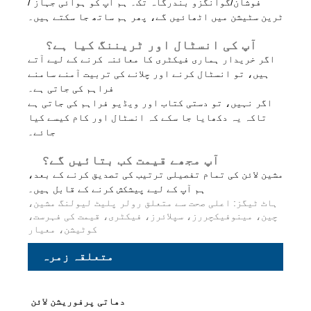
فوشان/گوانگزو بندرگاہ تک۔ ہم آپ کو ہوائی جہاز /
ٹرین سٹیشن میں اٹھائیں گے، پھر ہم ساتھ جا سکتے ہیں۔
آپ کی انسٹال اور ٹریننگ کیا ہے؟
اگر خریدار ہماری فیکٹری کا معائنہ کرنے کے لیے آتے
ہیں، تو انسٹال کرنے اور چلانے کی تربیت آمنے سامنے
فراہم کی جاتی ہے۔
اگر نہیں، تو دستی کتاب اور ویڈیو فراہم کی جاتی ہے
تاکہ یہ دکھایا جا سکے کہ انسٹال اور کام کیسے کیا
جائے۔
آپ مجھے قیمت کب بتائیں گے؟
مشین لائن کی تمام تفصیلی ترتیب کی تصدیق کرنے کے بعد،
ہم آپ کے لیے پیشکش کرنے کے قابل ہیں۔
ہاٹ ٹیگز: اعلی صحت سے متعلق رولر پلیٹ لیولنگ مشین،
چین، مینوفیکچررز، سپلائرز، فیکٹری، قیمت کی فہرست،
کوٹیشن، معیار
متعلقہ زمرہ
دھاتی پرفوریشن لائن