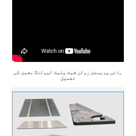
ہائی پریسجن رولر شیٹ پلیٹ لیولنگ مشین کی
تفصیل