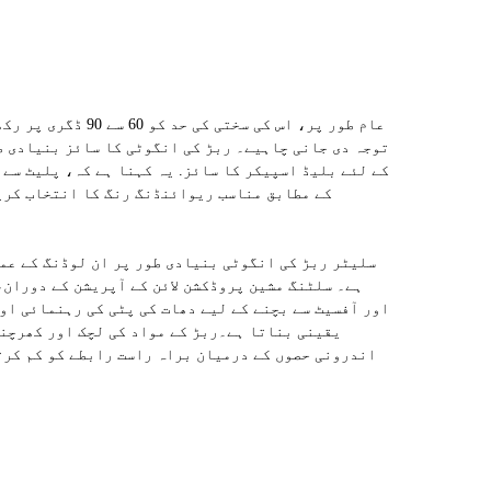
عام طور پر، اس کی
توجہ دی جانی چاہیے۔ ربڑ کی انگوٹی کا سائز بنیادی ط
کے لئے بلیڈ اسپیکر کا سائز. یہ کہنا ہے کہ، پلیٹ سے
کے مطابق مناسب ریوائنڈنگ رنگ کا انتخاب کریں
سلیٹر ربڑ کی انگوٹی بنیادی طور پر ان لوڈنگ کے عم
ہے۔ سلٹنگ مشین پروڈکشن لائن کے آپریشن کے دوران،
اور آفسیٹ سے بچنے کے لیے دھات کی پٹی کی رہنمائی او
یقینی بناتا ہے۔
ربڑ کے مواد کی لچک اور کھرچن
اندرونی حصوں کے درمیان براہ راست رابطے کو کم کرت