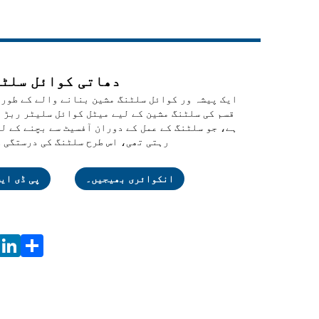
Live
دھاتی کوائل سلٹر
ایک پیشہ ور کوائل سلٹنگ مشین بنانے والے کے طور
قسم کی سلٹنگ مشین کے لیے میٹل کوائل سلیٹر ربڑ 
ہے، جو سلٹنگ کے عمل کے دوران آفسیٹ سے بچنے کے ل
رہتی تھی، اس طرح سلٹنگ کی درستگی 
Facebook
X
WhatsApp
Pinterest
LinkedIn
Share
انکوائری بھیجیں۔
پی ڈی ای