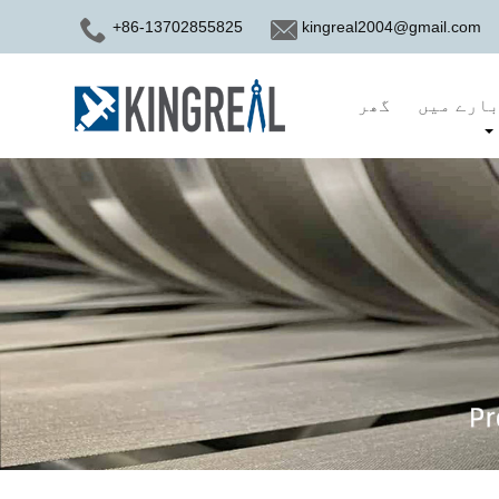
+86-13702855825
kingreal2004@gmail.com
ارے میں
گھر