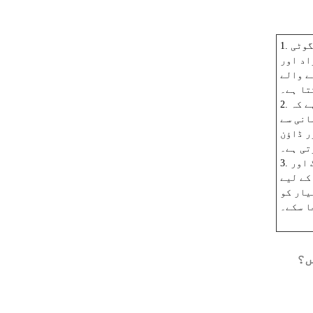
1. ربڑ کی انگوٹی slitting کے عمل میں دھاتی بار کے کمپن اور اثر
اد اور
ے والے
تا ہے۔
2. ربڑ کی انگوٹھی کو کھولنا اس بات کو یقینی بناتا ہے کہ
انی سے
ر ڈاؤن
تی ہے۔
3. سلیٹر ربڑ کی انگوٹھی دھات کی پٹی کی سطح کو سلٹنگ اور
کے لیے
یار کو
ا سکے۔
ں؟