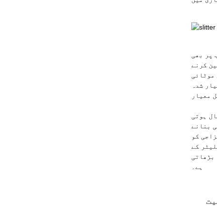
تخاب پر بھی
ین کرنے
 موٹائی
یار شدہ
ل معیار
ال ہوتی
ی بنانے
زاجی کو
لیٹر کے
 بڑھاتی
ہے۔
یت