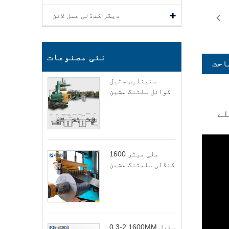
دیگر کنڈلی عمل لائن
نئی مصنوعات
احت
سٹینلیس سٹیل
کوائل سلٹنگ مشین
لے
1600 ملی میٹر
کنڈلی سلیٹنگ مشین
0.3-2 1600MM سٹیل