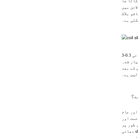
کاٹا جا
ائن میں
ات کے مطابق مختلف سائز اور سٹرپس کی
کتی ہے۔
عام سلٹنگ کنڈلی کی موٹائی 0.3-3MM ہے، اور یہاں تک کہ موٹی پلیٹوں کی حد 3-12MM تک زیادہ ہے۔ کنڈلی کی مختلف موٹائیوں کے
یار شدہ
ائل سلٹنگ پروڈکشن لائنز کے
لیس ہے۔
ے؟
اور عام
حمت اور
 طور پر
دھاتی slitter کے سامان کی طرف سے sheared مختلف مواد کے مطابق، قینچ پلیٹ کی موٹائی، ساخت اور دیگر اسی سختی ایڈجسٹمنٹ کے