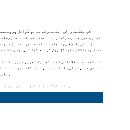
تیاری میں مہارت رکھتی ہے۔ اس کا نمائندہ سازوسامان
آزاد ڈیزائن، پیداوار، برآمد، اور بعد از فروخت 
مکمل پروڈکشن سلوشنز پیش کرنے، کوائل پروسیسنگ کے آل
زیادہ
ہاٹ ٹیگز: میٹل کوائل سلیٹر ربڑ اسپ