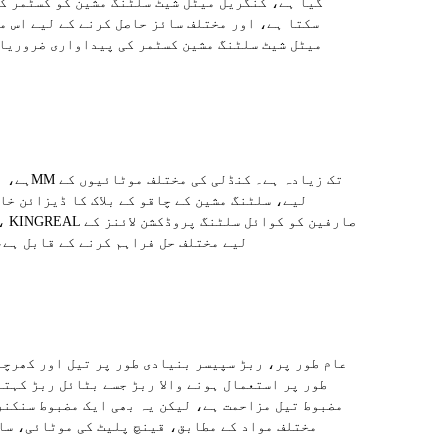
گیا ہے، کنگریل میٹل شیٹ سلٹنگ مشین کو کسٹمر ک
سکتا ہے، اور مختلف سائز حاصل کرنے کے لیے اس می
لیے، سلٹنگ مشین کے چاقو کے بلاک کا ڈیزائن خا
لیے مختلف حل فراہم کرنے کے قابل ہے،
عام طور پر، ربڑ سپیسر بنیادی طور پر تیل اور کھرچن
طور پر استعمال ہونے والا ربڑ جسے بٹائل ربڑ کہت
مضبوط تیل مزاحمت ہے، لیکن یہ بھی ایک مضبوط سنکنر