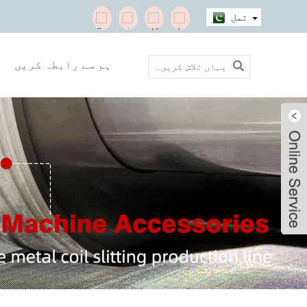
تمل
ہم سے رابطہ کریں