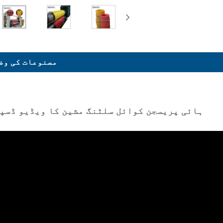
مصنوعات کی وض
ہائی پریسجن کوائل سلٹنگ مشین کا ویڈیو ڈسپ