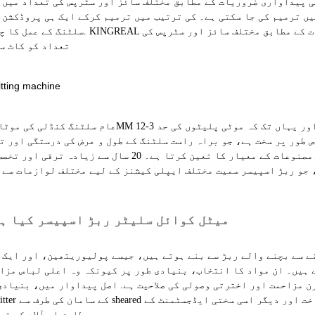
ی پیداواری ضروریات کے مطابق مختلف سائز اور سٹرپس کی تعداد میں 
ں ترمیم کی جا سکتی ہے۔ کی ترتیب میں ترمیم کرکے ایک ہی پروڈکشن ل
سلٹنگ کے عمل کا چاقو بلاک. KINGREAL میٹل شیٹ سلٹنگ مشین کسٹمر کی پیداواری ضروری
تعداد کو کاٹ س
ص طور پر سخت ہے، جو براہ راست سلٹنگ کے طول و عرض کی درستگی اور ت
مصنوعات کے معیار کا تعین کرتا ہے۔ 20 سال سے زیادہ ترقی اور تخصص کے بعد، KINGREAL صارفین کو کو
 جو ربڑ اسپیسر سمیت مختلف ایپلی کیشنز کے لیے مختلف لوازمات سے 
میٹل کوائل سلیٹر ربڑ اسپیسر کیا ہ
ے سے بچنے والے ربڑ سے بنے ہوتے ہیں، جیسے پولیوریتھین، اور ایک 
ے ہیں۔ ان مواد کا انتخاب، بنیادی طور پر کیونکہ وہ اعلی لباس مزا
ن مزاحمت اور اخترتی وصولی کی صلاحیت ہے. اصل پیداوار میں، بنیادی
مطابق اس آلات کی تیاری میں.