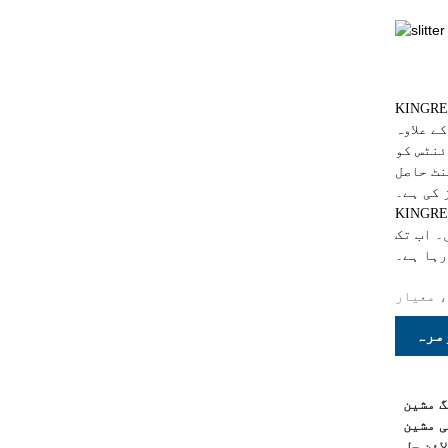
یسنگ آلات کی
ے علاوہ
ئنٹس کو
نٹ حاصل
 کی ہے۔
ار کرنا ہے تاکہ ان کے آؤٹ پٹ کے لیے طویل مدتی
ر ریاستہائے متحدہ سمیت 20 سے
رہا ہے۔
، معیار
مرہ
 مشین
ی مشین
ائن حل