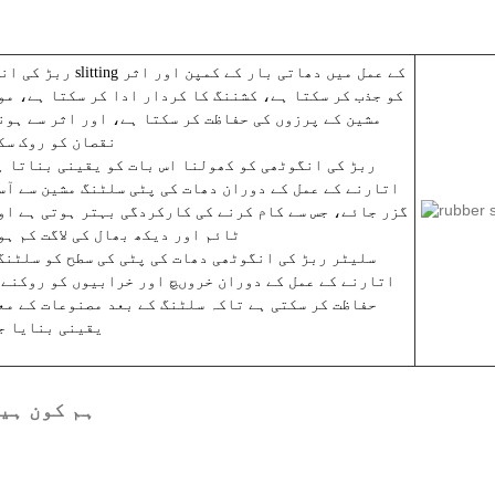
کو جذب کر سکتا ہے، کشننگ کا کردار ادا کر سکتا ہے، مو
مشین کے پرزوں کی حفاظت کر سکتا ہے، اور اثر سے ہون
نقصان کو روک سک
اتارنے کے عمل کے دوران دھات کی پٹی سلٹنگ مشین سے آس
گزر جائے، جس سے کام کرنے کی کارکردگی بہتر ہوتی ہے او
ٹائم اور دیکھ بھال کی لاگت کم ہو
اتارنے کے عمل کے دوران خروںچ اور خرابیوں کو روکنے 
حفاظت کر سکتی ہے تاکہ سلٹنگ کے بعد مصنوعات کے مع
یقینی بنایا ج
ہم کون ہی