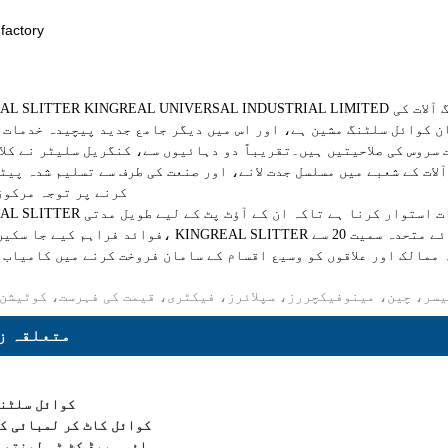
KINGREAL SLITTER KINGREAL UNIVERSAL INDUSTRIAL LIMITED کی ملکیت والی ایک سہولت ہے جو کوائل پروس
 کوائل سلٹنگ مشین ہے، اور اس میں دیگر جامع جدید پیچیدہ خدمات ک
سروس کی صلاحیتیں ہیں۔
تقریباً دو دہائیوں سے، کنگریل سلیٹر نے کلا
ات کے شعبے میں مسلسل جدت لانے، اور صنعت کی طرف سے تسلیم شدہ پیٹ
کرنے پر توجہ مرکوز
KINGREAL SLITTER کا مقصد اپنے کلائنٹس کے ساتھ ایک ٹھوس، دیرپا تعلقات استو
فوائد فراہم کیے جا سکیں۔ اب تک، KINGREAL SLITTER سعودی عرب، ترکی، انڈونیشیا، کینیڈا، او
 ممالک اور علاقوں کو وسیع اقسام کے سامان فروخت کرنے میں کامیاب 
یسر، چین، مینوفیکچررز، سپلائرز، فیکٹری، قیمت کی فہرست، کوٹیشن
متعلقہ ز
کوائل سلٹنگ
کوائل کاٹ کر لمبائی ک
ہائی سپیڈ کٹ ٹو لینتھ ل