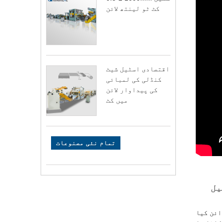
کٹ ٹو لینتھ لائن
اقتصادی اسٹیل شیٹ
کنڈلی کی لمبائی
کی پیداوار لائن
میں کٹ
تمام نئی مصنوعات
یل
ائن کیا