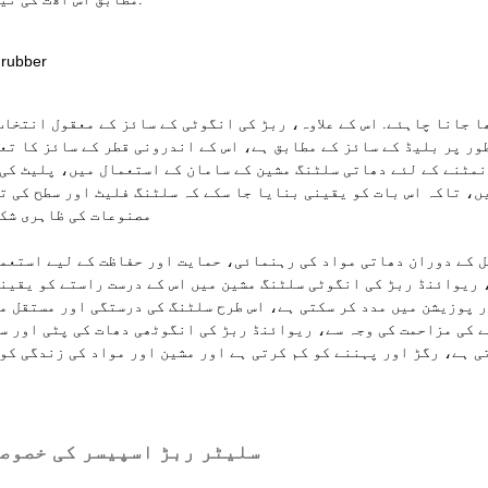
 سختی کی حد کو 60 سے 90 ڈگری پر رکھا جانا چاہئے. اس کے علاوہ، ربڑ کی انگوٹی کے سائز کے معقول ان
ور پر بلیڈ کے سائز کے مطابق ہے، اس کے اندرونی قطر کے سائز کا تع
 نمٹنے کے لئے دھاتی سلٹنگ مشین کے سامان کے استعمال میں، پلیٹ کی
، تاکہ اس بات کو یقینی بنایا جا سکے کہ سلٹنگ فلیٹ اور سطح کی ت
مصنوعات کی ظاہری شک
ل کے دوران دھاتی مواد کی رہنمائی، حمایت اور حفاظت کے لیے استعم
 ریوائنڈ ربڑ کی انگوٹی سلٹنگ مشین میں اس کے درست راستے کو یقین
ر پوزیشن میں مدد کر سکتی ہے، اس طرح سلٹنگ کی درستگی اور مستقل م
ے کی مزاحمت کی وجہ سے، ریوائنڈ ربڑ کی انگوٹھی دھات کی پٹی اور س
ی ہے، رگڑ اور پہننے کو کم کرتی ہے اور مشین اور مواد کی زندگی کو
سلیٹر ربڑ اسپیسر کی خصوص