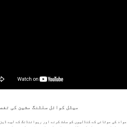
میٹل کوائل سلٹنگ مشین کی تفص
مواد کی موٹائی کے کنڈلیوں کو سلٹ کرنے اور ریوائنڈنگ کے لیے ڈیز