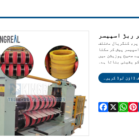
 ربڑ اسپیسر
 پر، کنگریال مختلف
اسپیسر پیش کر سکتا
یے صحیح پوزیشن میں
کو یقینی بناتا ہے۔
ف ڈاؤن لوڈ کریں۔