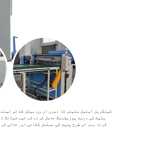
کینگریل اسٹیل سلیٹر کا تھری ان ون میٹل کٹ ٹو لینتھ
پلیٹ کی درست پوزیشننگ حاصل کرنے کے لیے فیڈنگ ڈی
کرتا ہے، اس طرح پلیٹ کی مسلسل کٹائی اور خالی کر