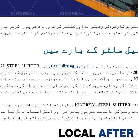
ہترین کارکردگی رکھتی ہے اور کسٹمر کی ضروریات کو پورا کرتی ہے، ا
شین کو احتیاط سے پیک کر کے روسی کسٹمر فیکٹری کو آسانی سے بھیج د
ل سلٹر کے بارے میں
و تیار کرنے میں مہارت رکھتا ہے۔
کنڈلی slitting مشینیں
اور
2
کئی سالوں سے بھرپور صنعت کا تجربہ، یہ ہمیشہ صارفین کو اعلیٰ م
مشینیں اور آلات فراہم کرنے کے لیے پرعزم ہے۔ پیداوار کے عمل کے دوران، KINGREAL STEEL SLITTER کلیدی اشارے
چلانے کی رفتار، سروس کی زندگی اور تیار شدہ مصنوعات کی درستگی
اس
ٹکڑا گاہک کی توقعات پر پورا اتر سکتا ہے یا اس سے بھی تجاوز کر س
مینوفیکچرنگ کے اس سخت اور سنجیدہ رویے نے KINGREAL STEEL SLITTER کی میٹل کوائل سلٹنگ مشینوں اور م
ین کی جانب سے بھرپور پذیرائی اور اعلیٰ اعتماد حاصل کیا ہے۔ اس وقت، INGREAL STEEL SLITTER
کٹ ٹو لینتھ لائن بہت سے ممالک کو کامیابی کے ساتھ فروخت کیا جا چکا ہے۔