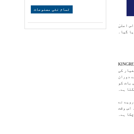
تمام نئی مصنوعات
س اعلیٰ
یا گیا۔
عیار کی
 جیسے کہ سختی
 بات کو
کتا ہے۔
یٹل کٹ ٹو لینتھ لائنز
K کا دھاتی