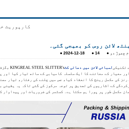
کارپوریٹ خ
نتھ لائن روس کو بھیجی گئی۔
م چھوڑ دو
●
14
●
2024-12-18
●
 تکنیکی
لمبائی لائن میں دھاتی کٹ
گزشتہ ہفتے، KINGREAL STEEL SLITTER's
یار کے معائنے کا ایک سلسلہ کامیابی کے ساتھ تیار کیا اور پاس کیا۔ STEEL SLITTER
 رنز کی مکمل رینج کا انعقاد کیا، جس میں چلنے کی رفتار، تیار مصن
کردگی کے اشاریوں کی تصدیق پر توجہ مرکوز کی گئی تاکہ یہ یقینی ب