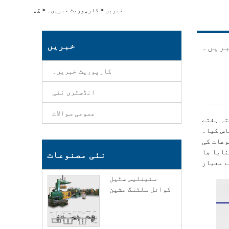
خبریں
>
کارپوریٹ خبریں۔
>
گھر
خبریں
بریں۔
کارپوریٹ خبریں۔
انڈسٹری نئی
عمومی سوالات
KINGREAL 
وعات کی
نایا جا
نئی مصنوعات
سٹینلیس سٹیل
کوائل سلٹنگ مشین