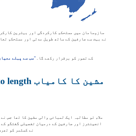
سازوسامان میں مستحکم کارکردگی اور بہترین کارکردگ
مستقبل میں، KINGREAL STEEL SLITTER کے تصور کو برقرار رکھے گا۔
"سب سے پہلے معیار
 to length
تصدیق ہو گئی۔ L STEEL SLITTER