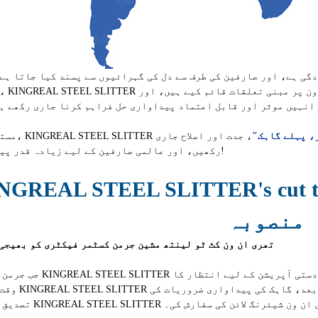
ی ہے، اور صارفین کی طرف سے دل کی گہرائیوں سے پسند کیا جاتا ہے.
انہیں موثر اور قابل اعتماد پیداواری حل فراہم کرنا جاری رکھے ہ
، پہلے گاہک"
، جدت اور اصلاح جاری
رکھیں، اور عالمی صارفین کے لیے زیادہ قدر پیدا کریں!
KINGREAL STEEL SLITTER's cut مشین کا کام
منصوبہ
1. تھری ان ون کٹ ٹو لینتھ مشین جرمن کسٹمر فیکٹری کو بھیجی
جب جرمن گاہک کو KINGREAL STEEL SLITTER ملا، تو مطالبہ ایک ل
وقت بچایا۔ KINGREAL STEEL SLITTER 
KINGREA نے کسٹمر کو تھری ان ون شیئرنگ لائن کی سفارش کی۔