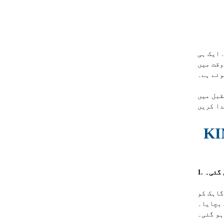
 ایک ہی
وقت میں، KINGREAL STEEL SLITTER نے بہت سے صارفین کے ساتھ طویل مدتی اور مستحکم تعاون پر مبنی تعلقات قائم کیے ہیں، اور
وئے ہے۔
یاب
 گئی۔
مبائی والی مشین کا تھا جس نے دستی آپریشن کے لیے انتظار کا
انجینئرز اور صارفین کے درمیان تفصیلی گفتگو کے بعد، گاہک کی پیداواری ضروریات کی