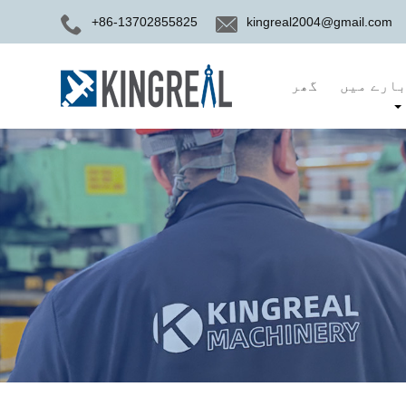
+86-13702855825
kingreal2004@gmail.com
ارے میں
گھر