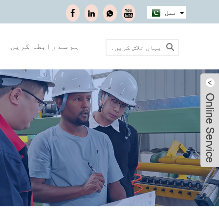
تمل
ہم سے رابطہ کریں