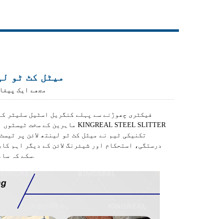
Live
میٹل کٹ ٹو لی
مجھے ایک پیغا
فیکٹری چھوڑنے سے پہلے کنگریل اسٹیل سلیٹر کے
ماہرین کے سخت ٹیسٹوں اور مع
تکنیکی ٹیم نے میٹل کٹ ٹو لینتھ لائن پر ٹیسٹ
درستگی، استحکام اور شیئرنگ لائن کے دیگر اہم کار
سکے کہ سامان مکمل طور پر پورا ہو سکتا ہے۔ کسٹمر کی ضروریات اور پیداوار کے معیار.