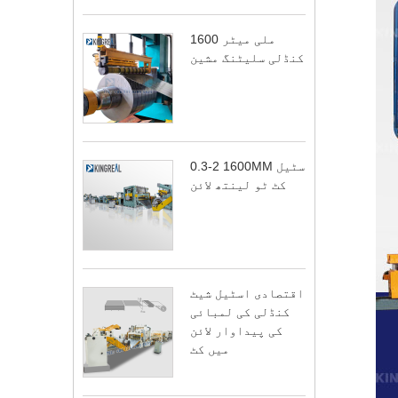
1600 ملی میٹر
کنڈلی سلیٹنگ مشین
0.3-2 1600MM سٹیل
کٹ ٹو لینتھ لائن
اقتصادی اسٹیل شیٹ
کنڈلی کی لمبائی
کی پیداوار لائن
میں کٹ