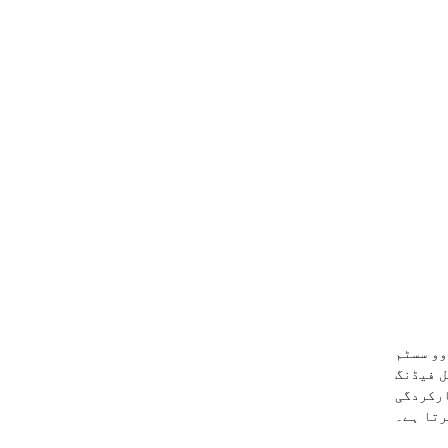
وو سسٹم
ل فیڈنگ
ارکردگی
رتا ہے۔