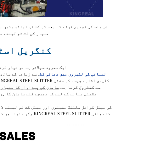
اس بات کی تصدیق کرنے کے بعد کہ کٹ ٹو لینتھ مشین ب
معیار کی کٹ ٹو لینتھ م
کنگریل اسٹی
KINGREAL STEEL SLITTER ایک معروف سپلائر ہے ج
لمبائی کی لکیروں میں دھاتی کٹ
. سے زیادہ کے ساتھ
0
سے کنٹرول کرتا ہے۔
سامان کی پیداوار کا معیار، 
یقینی بنانے کے لیے کہ بھیجے گئے سامان کا ہر 
کو دنیا بھر کے صارف