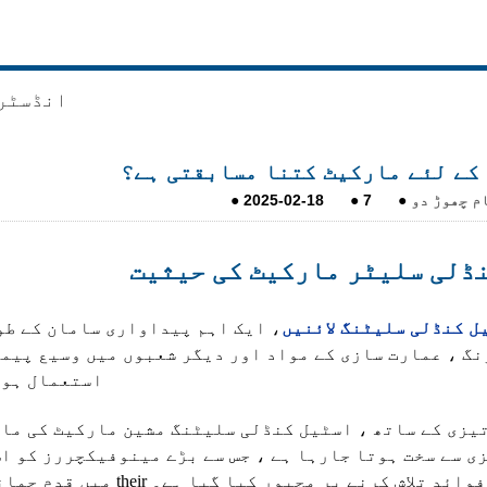
انڈسٹر
کے لئے مارکیٹ کتنا مسابقتی ہے؟
م چھوڑ دو
●
7
●
2025-02-18
●
ڈلی سلیٹر مارکیٹ کی حیثیت
ل کنڈلی سلیٹنگ لائنیں
، ایک اہم پیداواری سامان کے طو
 ، عمارت سازی کے مواد اور دیگر شعبوں میں وسیع پیما
استعمال ہوت
تیزی کے ساتھ ، اسٹیل کنڈلی سلیٹنگ مشین مارکیٹ کی ما
ی سے سخت ہوتا جارہا ہے ، جس سے بڑے مینوفیکچررز کو ا
the اپنے مسابقتی فوائد تلاش کرنے پر مجبور کیا گیا ہے۔