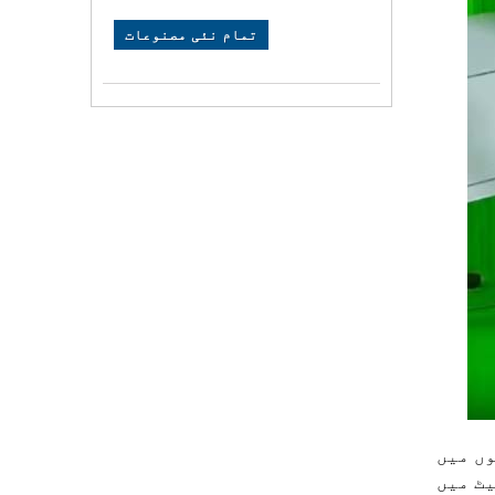
تمام نئی مصنوعات
وں میں
یٹ میں