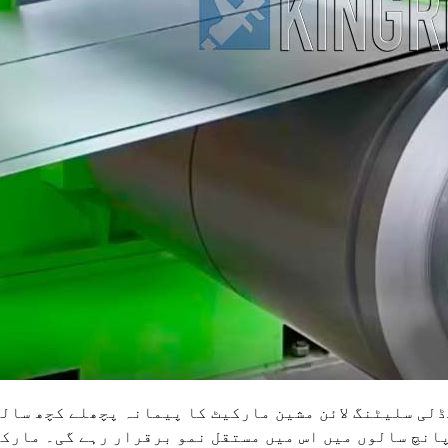
لی سلیٹنگ لائن مشین مارکیٹ کا پیمانہ پچھلے کچھ سال
پانچ سالوں میں اس میں مستقل نمو برقرار رہے گی۔ مارک