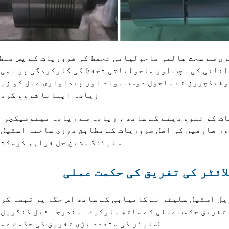
ی سے سخت عالمی ماحولیاتی تحفظ کی ضروریات کے پس منظ
وانائی کی بچت اور ماحولیاتی تحفظ کی کارکردگی پر بھی
نوفیکچررز نے ماحول دوست مواد اور پیداواری عمل کو زی
زیادہ اپنانا شروع کردی
ت کو تنوع دینے کے ساتھ ، زیادہ سے زیادہ مینوفیکچر 
ور صارفین کی اصل ضروریات کے مطابق درزی ساختہ اسٹیل
سلیٹنگ مشین حل فراہم کرسکتے
ائٹر کی تفریق کی حکمت عملی
ل اسٹیل سلیٹر نے کامیابی کے ساتھ اس جگہ پر قبضہ کر
 تفریق حکمت عملی کے ساتھ مارکیٹ۔ مندرجہ ذیل کنگریل 
سلیٹر کی متعدد بڑی تفریق کی حکمت عملی ہیں: