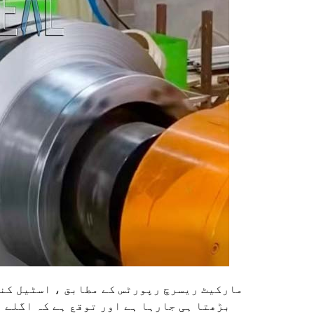
مارکیٹ ریسرچ رپورٹس کے مطابق ، اسٹیل کنڈ
بڑھتا ہی جارہا ہے اور توقع ہے کہ اگلے 