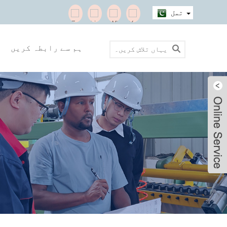
تمل
ہم سے رابطہ کریں