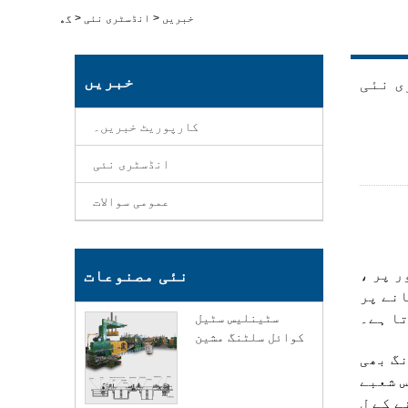
خبریں
>
انڈسٹری نئی
>
گھر
خبریں
ی نئی
کارپوریٹ خبریں۔
انڈسٹری نئی
عمومی سوالات
ر پر ،
نئی مصنوعات
نے پر
ا ہے۔
سٹینلیس سٹیل
کوائل سلٹنگ مشین
نگ بھی
س شعبے