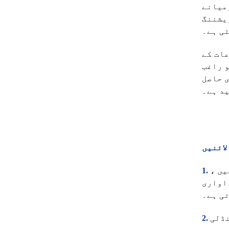
میانے
زیشننگ
ی ہے۔
عات کے
و راغب
ی حاصل
ید ہے۔
لائنیں
یں ،
اواری
تی ہے۔
نڈلی