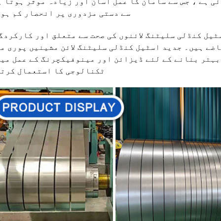
 ہے ، جس سے سامان کا عمل آسان اور زیادہ موثر ہوتا ہ
سے دستی مزدوری پر انحصار کم ہو
ٹیل کنڈلی سلیٹنگ لائنوں کی صحت سے متعلق اور کارکردگ
اضے ہیں۔ جدید اسٹیل کنڈلی سلیٹنگ لائن مشینیں پوری م
بہتر بنانے کے لئے ڈیزائن اور مینوفیکچرنگ کے عمل می
ٹکنالوجی کا استعمال کرتی