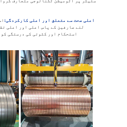
سلیٹر پر آٹومیشن ٹکنالوجی متعارف کروائی
3. اعلی صحت سے متعلق اور اعلی کارکردگی:
اس
لئے صارفین کے پاس اعلی اور اعلی تق
استحکام اور کٹوتی کی درستگی کو 