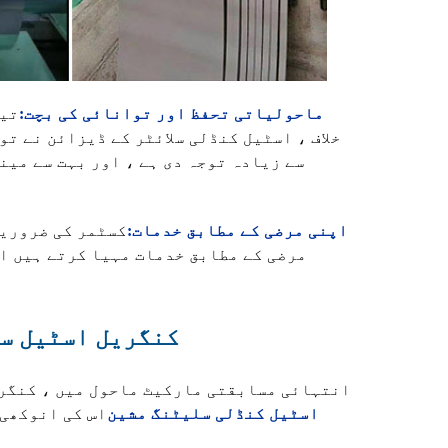
4. ماحولیاتی تحفظ اور توانائی کی بچت:
تیز
خلاف ، اسٹیل کنڈلی سلائٹر کے ڈیزائن نے ت
سے زیادہ توجہ دی ہے ، اور بہت سے می
5. اپنی مرضی کے مطابق خدمات:
کسٹمر کی ضروریا
مرضی کے مطابق خدمات مہیا کرتے ہیں ا
کنگریل اسٹیل سل
انتہائی مسابقتی مارکیٹ ماحول میں ، کنگری
اسٹیل کنڈلی سلیٹنگ مشین
اس کی انوکھی