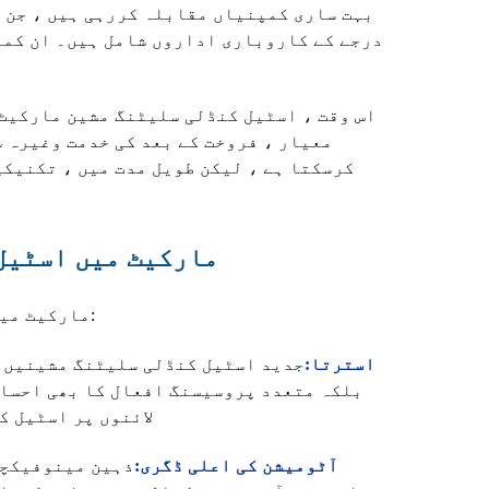
بہت ساری کمپنیاں مقابلہ کررہی ہیں ، جن 
درجے کے کاروباری اداروں شامل ہیں۔ ان کمپ
اس وقت ، اسٹیل کنڈلی سلیٹنگ مشین مارکیٹ 
معیار ، فروخت کے بعد کی خدمت وغیرہ 
کرسکتا ہے ، لیکن طویل مدت میں ، تکنیک
مارکیٹ میں اسٹیل 
مارکیٹ میں عام طور پر درج ذیل خصوصیات ہیں:
1. استرتا:
جدید اسٹیل کنڈلی سلیٹنگ مشینیں ن
بلکہ متعدد پروسیسنگ افعال کا بھی احساس
لائنوں پر اسٹیل ک
2. آٹومیشن کی اعلی ڈگری:
ذہین مینوفیکچر