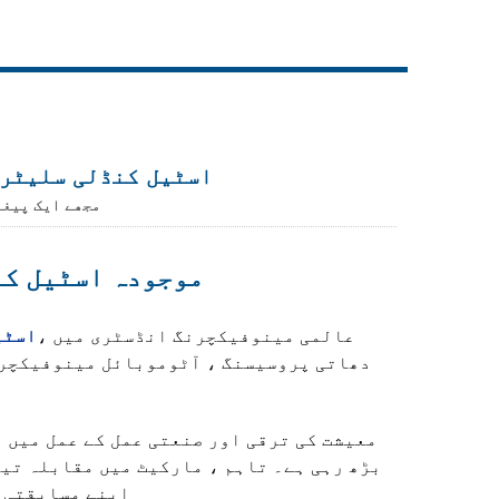
Live
اسٹیل کنڈلی سلیٹر 
مجھے ایک پیغا
موجودہ اسٹیل کن
عالمی مینوفیکچرنگ انڈسٹری میں ،
اسٹی
دھاتی پروسیسنگ ، آٹوموبائل مینوفیکچرنگ
معیشت کی ترقی اور صنعتی عمل کے عمل میں 
بڑھ رہی ہے۔ تاہم ، مارکیٹ میں مقابلہ تیز
میں قدم جمانے کے ل ir