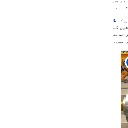
ے ، جس
تا ہے۔
ی کے
شین کے
ں جدید
 ہیں۔