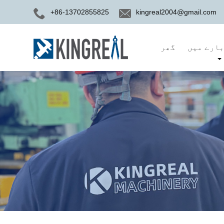
+86-13702855825
kingreal2004@gmail.com
ارے میں
گھر