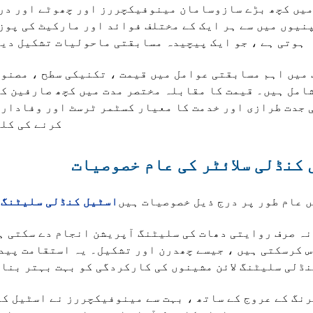
میں کچھ بڑے سازوسامان مینوفیکچررز اور چھوٹے اور در
نیوں میں سے ہر ایک کے مختلف فوائد اور مارکیٹ کی پو
ہوتی ہے ، جو ایک پیچیدہ مسابقتی ماحولیات تشکیل دیت
میں اہم مسابقتی عوامل میں قیمت ، تکنیکی سطح ، مصنو
شامل ہیں۔ قیمت کا مقابلہ مختصر مدت میں کچھ صارفین ک
ی جدت طرازی اور خدمت کا معیار کسٹمر ٹرسٹ اور وفادار
کرنے کی کل
کنڈلی سلائٹر کی عام خصوصیات
اسٹیل کنڈلی سلیٹنگ 
ہ صرف روایتی دھات کی سلیٹنگ آپریشن انجام دے سکتی ہ
 کرسکتی ہیں ، جیسے چھدرن اور تشکیل۔ یہ استقامت پید
نڈلی سلیٹنگ لائن مشینوں کی کارکردگی کو بہت بہتر بنا
نگ کے عروج کے ساتھ ، بہت سے مینوفیکچررز نے اسٹیل ک