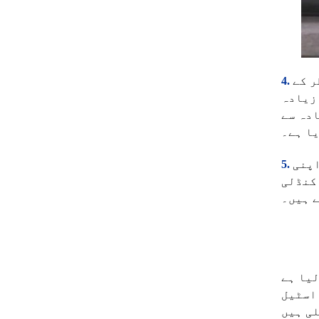
ر کے
 زیادہ
ادہ سے
ا ہے۔
اپنی
 کنڈلی
 ہیں۔
لیا ہے
اسٹیل