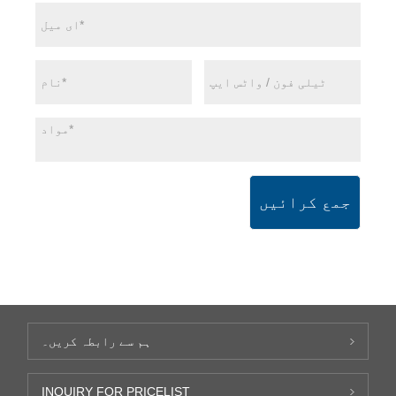
جمع کرائیں
ہم سے رابطہ کریں۔
INQUIRY FOR PRICELIST