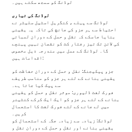
لوڈنگ کو سمجھ سکتے ہیں۔
لوڈنگ کی تیاری
لوڈنگ سے پہلے ، کنگریل اسٹیل سلیٹر نے
احتیاط سے ہر جزو کی جانچ کی تاکہ یہ یقینی
بنایا جاسکے کہ نقل و حمل کے دوران لمبائی
کی لائن تک تیز رفتار کٹ کو نقصان نہیں پہنچے
گا۔ لوڈنگ کے عمل میں مندرجہ ذیل مخصوص
اقدامات ہیں:
جزو پیکیجنگ: نقل و حمل کے دوران حفاظت کو
یقینی بنانے کے لئے ہر جزو کو مناسب طریقے
سے پیک کیا جاتا ہے۔
فورک لفٹ ڈلیوری: موثر نقل و حمل کو یقینی
بنانے کے لئے ہر جزو کو ایک ایک کرکے کنٹینر
میں لے جانے کے لئے فورک لفٹ کا استعمال
کریں۔
لوڈنگ: زیادہ سے زیادہ جگہ کے استعمال کو
یقینی بنانے اور نقل و حمل کے دوران نقل و