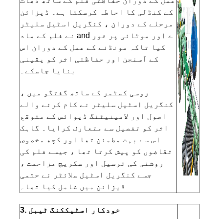
عمل کے دوران حفاظتی فلم کے ساتھ دھات
کے کنڈلی کا احاطہ کرسکتا ہے۔ ڈیزائن
مرحلے کے دوران ، کنگریل اسٹیل سلیٹر
نے فلم کے ماد and ے اور موٹائی پر غور
کیا تاکہ مونڈنے کے عمل کے دوران اس
کے آسنجن اور حفاظتی اثر کو یقینی
بنایا جاسکے۔
روسی کسٹمر کے ساتھ گفتگو میں ،
کنگریل اسٹیل سلیٹر نے کام کرنے والے
اصول اور لامینیٹنگ ڈیوائس کے متوقع
اثر کو تفصیل سے متعارف کرایا۔ گاہک
اس سے بہت مطمئن تھا اور کچھ مخصوص
تقاضوں کو پیش کرتا تھا ، جیسے فلم کی
روشنی کی ترسیل اور سکریچ مزاحمت ،
جسے کنگریل اسٹیل سلائٹر نے حتمی
ڈیزائن میں شامل کیا تھا۔
3. خودکار اسٹیک
کنگ ٹیبل