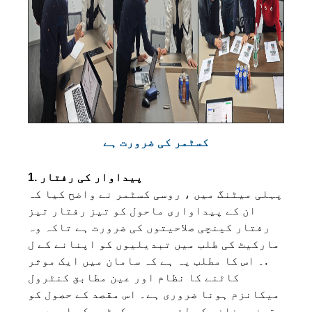
کسٹمر کی ضرورت ہے
1. پیداوار کی رفتار
پہلی میٹنگ میں ، روسی کسٹمر نے واضح کیا کہ
ان کے پیداواری ماحول کو تیز رفتار تیز
رفتار کینچی صلاحیتوں کی ضرورت ہے تاکہ وہ
مارکیٹ کی طلب میں تبدیلیوں کو اپنانے کے ل
.۔ اس کا مطلب یہ ہے کہ سامان میں ایک موثر
کاٹنے کا نظام اور عین مطابق کنٹرول
میکانزم ہونا ضروری ہے۔ اس مقصد کے حصول کو
یقینی بنانے کے لئے ، روسی کسٹمر کو امید ہے