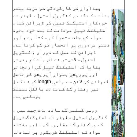
پیداوار کی کارکردگی کو مزید بہتر
بنانے کے لئے ، کنگریل اسٹیل سلیٹر نے
خودکار اسٹیکنگ ٹیبل کو ڈیزائن کیا۔
اسٹیکنگ ٹیبل مونڈنے کے بعد خود بخود
مواد کو صاف ستھرا کر سکتا ہے ، اور
دستی مزدوری پر انحصار کو کم کرتا ہے۔
ڈیزائن کے عمل کے دوران ، کنگریل
اسٹیل سلائیٹر نے اس بات کو یقینی
بنایا کہ اسٹیکنگ ٹیبل کی اونچائی
اور پوزیشن ہموار آپریشن کو حاصل
کرنے کے ل length لمبائی کی لائن سے باقی
تیز رفتار کٹ کے ساتھ بالکل منسلک
ہوسکتی ہے۔
روسی کسٹمر کے ساتھ بات چیت میں ،
کنگریل اسٹیل سلیٹر نے اسٹیکنگ ٹیبل
کے ورک فلو کا مظاہرہ کیا اور مختلف
مواد کے اسٹیکنگ طریقوں پر تبادلہ