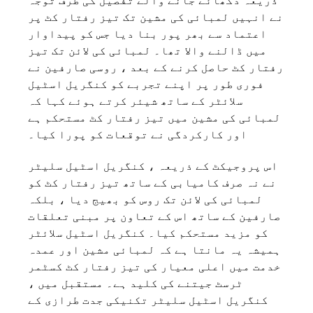
ذریعہ دکھائے جانے والے تفصیل کی طرف توجہ
نے انہیں لمبائی کی مشین تک تیز رفتار کٹ پر
اعتماد سے بھر پور بنا دیا جس کو پیداوار
میں ڈالنے والا تھا۔ لمبائی کی لائن تک تیز
رفتار کٹ حاصل کرنے کے بعد ، روسی صارفین نے
فوری طور پر اپنے تجربے کو کنگریل اسٹیل
سلائٹر کے ساتھ شیئر کرتے ہوئے کہا کہ
لمبائی کی مشین میں تیز رفتار کٹ مستحکم ہے
اور کارکردگی نے توقعات کو پورا کیا۔
اس پروجیکٹ کے ذریعہ ، کنگریل اسٹیل سلیٹر
نے نہ صرف کامیابی کے ساتھ تیز رفتار کٹ کو
لمبائی کی لائن تک روس کو بھیج دیا ، بلکہ
صارفین کے ساتھ اس کے تعاون پر مبنی تعلقات
کو مزید مستحکم کیا۔ کنگریل اسٹیل سلائٹر
ہمیشہ یہ مانتا ہے کہ لمبائی مشین اور عمدہ
خدمت میں اعلی معیار کی تیز رفتار کٹ کسٹمر
ٹرسٹ جیتنے کی کلید ہے۔ مستقبل میں ،
کنگریل اسٹیل سلیٹر تکنیکی جدت طرازی کے