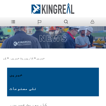
خبریں
>
کارپوریٹ خبریں۔
>
گھر
خبریں
نئی مصنوعات
کارپوریٹ خبریں۔