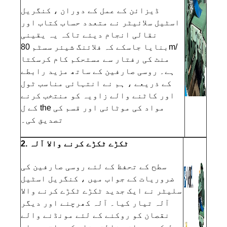
ڈیزائن کے عمل کے دوران ، کنگریل
اسٹیل سلائیٹر نے متعدد حساب کتاب اور
نقالی انجام دیئے تاکہ یہ یقینی
بنایا جاسکے کہ فلائنگ شیئر سسٹم 80m/
منٹ کی رفتار سے مستحکم کام کرسکتا
ہے۔ روسی صارفین کے ساتھ مزید رابطے
کے ذریعے ، ہم نے انتہائی مناسب ٹول
اور کاٹنے والے زاویہ کو منتخب کرنے
کے ل the مواد کی موٹائی اور قسم کی
تصدیق کی۔
2. ٹکڑے ٹکڑے کرنے والا آلہ
سطح کے تحفظ کے لئے روسی صارفین کی
ضروریات کے جواب میں ، کنگریل اسٹیل
سلیٹر نے ایک جدید ٹکڑے ٹکڑے کرنے والا
آلہ تیار کیا۔ آلہ کھرچنے اور دیگر
نقصان کو روکنے کے لئے مونڈنے والے