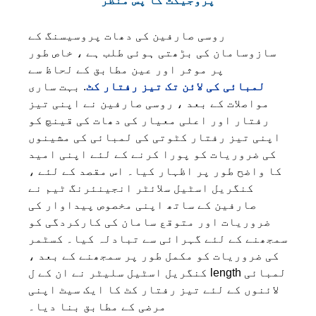
پروجیکٹ کا پس منظر
روسی صارفین کی دھات پروسیسنگ کے
سازوسامان کی بڑھتی ہوئی طلب ہے ، خاص طور
پر موثر اور عین مطابق کے لحاظ سے
لمبائی کی لائن تک تیز رفتار کٹ
. بہت ساری
مواصلات کے بعد ، روسی صارفین نے اپنی تیز
رفتار اور اعلی معیار کی دھات کی قینچ کو
اپنی تیز رفتار کٹوتی کی لمبائی کی مشینوں
کی ضروریات کو پورا کرنے کے لئے اپنی امید
کا واضح طور پر اظہار کیا۔ اس مقصد کے لئے ،
کنگریل اسٹیل سلائٹر انجینئرنگ ٹیم نے
صارفین کے ساتھ اپنی مخصوص پیداوار کی
ضروریات اور متوقع سامان کی کارکردگی کو
سمجھنے کے لئے گہرائی سے تبادلہ کیا۔ کسٹمر
کی ضروریات کو مکمل طور پر سمجھنے کے بعد ،
کنگریل اسٹیل سلیٹر نے ان کے ل length لمبائی
لائنوں کے لئے تیز رفتار کٹ کا ایک سیٹ اپنی
مرضی کے مطابق بنا دیا۔