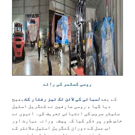
روسی کسٹمر کی رائے
کے بعد
لمبائی کی لائن تک تیز رفتار کٹ
بھیج
دیا گیا ، روسی صارفین نے کنگریل اسٹیل
سلیٹر سروس کی انتہائی تعریف کی۔ انہوں نے
خاص طور پر ذکر کیا کہ پیشہ ورانہ مہارت اور
اس عمل کے دوران کنگریل اسٹیل سلائٹر کے