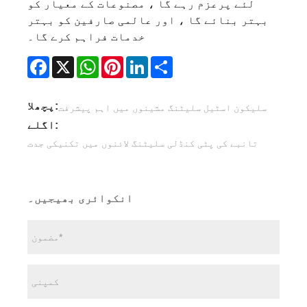
لئے پرعزم رہے گا ، مصنوعات کے معیار کو
بہتر بنائے گا ، اور عالمی صارفین کو بہتر
خدمات فراہم کرے گا۔
Facebook
X
WhatsApp
Pinterest
LinkedIn
Share
پچھلا:
سلیکون اسٹیل سلیٹنگ مشینوں میں اہم پیشرفت
اگلے:
تانبے کی پٹی کنڈلی سلیٹنگ لائنوں میں تکنیکی جدت
انکوائری بھیجیں۔