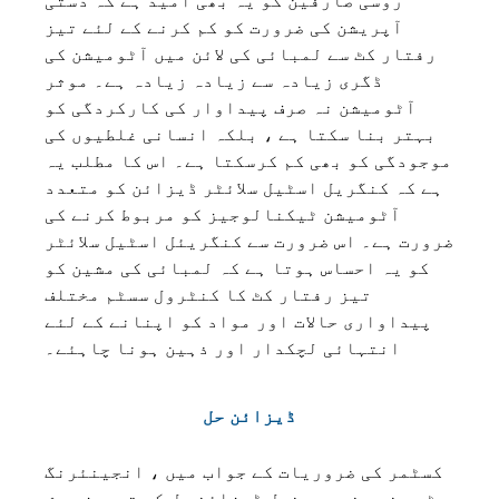
روسی صارفین کو یہ بھی امید ہے کہ دستی
آپریشن کی ضرورت کو کم کرنے کے لئے تیز
رفتار کٹ سے لمبائی کی لائن میں آٹومیشن کی
ڈگری زیادہ سے زیادہ زیادہ ہے۔ موثر
آٹومیشن نہ صرف پیداوار کی کارکردگی کو
بہتر بنا سکتا ہے ، بلکہ انسانی غلطیوں کی
موجودگی کو بھی کم کرسکتا ہے۔ اس کا مطلب یہ
ہے کہ کنگریل اسٹیل سلائٹر ڈیزائن کو متعدد
آٹومیشن ٹیکنالوجیز کو مربوط کرنے کی
ضرورت ہے۔ اس ضرورت سے کنگریئل اسٹیل سلائٹر
کو یہ احساس ہوتا ہے کہ لمبائی کی مشین کو
تیز رفتار کٹ کا کنٹرول سسٹم مختلف
پیداواری حالات اور مواد کو اپنانے کے لئے
انتہائی لچکدار اور ذہین ہونا چاہئے۔
ڈیزائن حل
کسٹمر کی ضروریات کے جواب میں ، انجینئرنگ
ٹیم نے مندرجہ ذیل ڈیزائن حل کی تجویز پیش