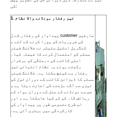
کی:
1. تیز رفتار مونڈنے والا نظام
پیداوار کی رفتار کے ل customer صارفین
کی ضروریات کو پورا کرنے کے لئے ،
کنگریل اسٹیل سلیٹر نے فلائنگ شیئر
سسٹم کو استعمال کرنے کا فیصلہ کیا۔
اعلی کاٹنے کی درستگی کو برقرار
رکھتے ہوئے یہ نظام انتہائی تیز
رفتار سے قینچ سکتا ہے۔ فلائنگ شیئر
سسٹم کا ڈیزائن کاٹنے کے دوران ٹول کو
تیزی سے آگے بڑھنے کی اجازت دیتا ہے ،
جس سے مونڈنے کے عمل کے دوران مواد کے
رہائش گاہ کو کم کیا جاسکتا ہے ، اور
اس طرح مجموعی طور پر پیداوار کی
کارکردگی میں بہتری آتی ہے۔