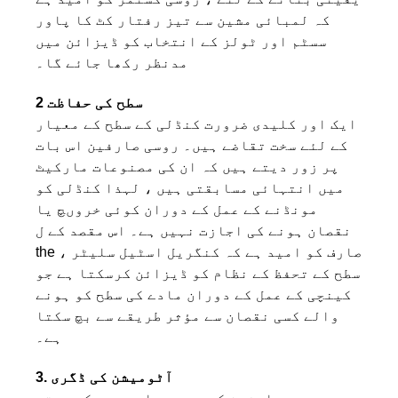
کہ لمبائی مشین سے تیز رفتار کٹ کا پاور
سسٹم اور ٹولز کے انتخاب کو ڈیزائن میں
مدنظر رکھا جائے گا۔
2 سطح کی حفاظت
ایک اور کلیدی ضرورت کنڈلی کے سطح کے معیار
کے لئے سخت تقاضے ہیں۔ روسی صارفین اس بات
پر زور دیتے ہیں کہ ان کی مصنوعات مارکیٹ
میں انتہائی مسابقتی ہیں ، لہذا کنڈلی کو
مونڈنے کے عمل کے دوران کوئی خروںچ یا
نقصان ہونے کی اجازت نہیں ہے۔ اس مقصد کے ل
the ، صارف کو امید ہے کہ کنگریل اسٹیل سلیٹر
سطح کے تحفظ کے نظام کو ڈیزائن کرسکتا ہے جو
کینچی کے عمل کے دوران مادے کی سطح کو ہونے
والے کسی نقصان سے مؤثر طریقے سے بچ سکتا
ہے۔
3. آٹومیشن کی ڈگری