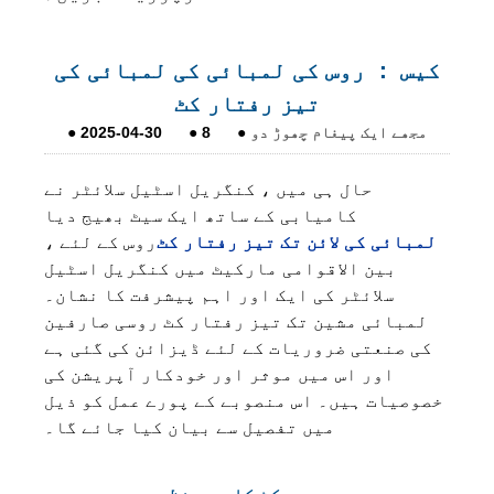
کیس ： روس کی لمبائی کی لمبائی کی
تیز رفتار کٹ
مجھے ایک پیغام چھوڑ دو
●
8
●
2025-04-30
●
حال ہی میں ، کنگریل اسٹیل سلائٹر نے
کامیابی کے ساتھ ایک سیٹ بھیج دیا
لمبائی کی لائن تک تیز رفتار کٹ
روس کے لئے ،
بین الاقوامی مارکیٹ میں کنگریل اسٹیل
سلائٹر کی ایک اور اہم پیشرفت کا نشان۔
لمبائی مشین تک تیز رفتار کٹ روسی صارفین
کی صنعتی ضروریات کے لئے ڈیزائن کی گئی ہے
اور اس میں موثر اور خودکار آپریشن کی
خصوصیات ہیں۔ اس منصوبے کے پورے عمل کو ذیل
میں تفصیل سے بیان کیا جائے گا۔