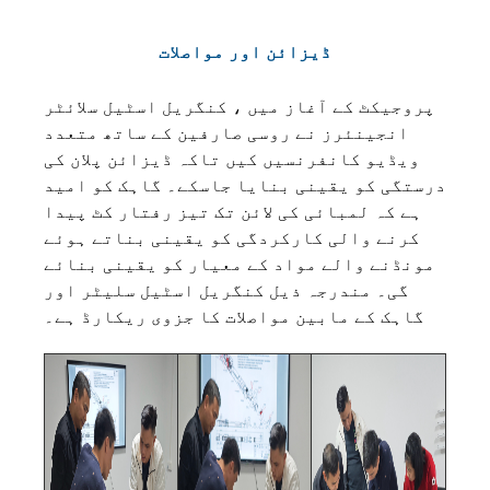
ڈیزائن اور مواصلات
پروجیکٹ کے آغاز میں ، کنگریل اسٹیل سلائٹر
انجینئرز نے روسی صارفین کے ساتھ متعدد
ویڈیو کانفرنسیں کیں تاکہ ڈیزائن پلان کی
درستگی کو یقینی بنایا جاسکے۔ گاہک کو امید
ہے کہ لمبائی کی لائن تک تیز رفتار کٹ پیدا
کرنے والی کارکردگی کو یقینی بناتے ہوئے
مونڈنے والے مواد کے معیار کو یقینی بنائے
گی۔ مندرجہ ذیل کنگریل اسٹیل سلیٹر اور
گاہک کے مابین مواصلات کا جزوی ریکارڈ ہے۔