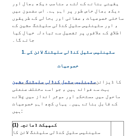
یقینی بنانے کے لئے ، مناسب دیکھ بھال اور
دیکھ بھال خاص طور پر اہم ہے۔ اس مضمون میں
ساختی خصوصیات ، صفائی اور بحالی کے طریقوں
، اور سٹینلیس سٹیل کنڈلی سلیٹنگ مشین کے
اطلاق کے علاقوں پر تفصیل سے تبادلہ خیال کیا
جائے گا۔
1. سٹینلیس سٹیل کنڈلی سلیٹنگ لائن کی
خصوصیات
کا ڈیزائن
سٹینلیس سٹیل کنڈلی سلیٹنگ مشین
بہت سے فوائد ہیں ، جو اسے مختلف صنعتی
ماحول میں مستحکم اور موثر انداز میں چلانے
کے قابل بناتے ہیں۔ یہاں کچھ اہم خصوصیات
ہیں:
(1) کمپیکٹ ڈھانچہ
سٹینلیس سٹیل کنڈلی سلیٹنگ لائن کا