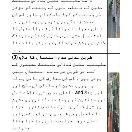
اس سے سٹینلیس سٹیل کنڈلی سلیٹنگ
مشین کے مختلف حصوں کے پہننے کو مؤثر
طریقے سے کم کیا جاسکتا ہے اور اس کی
خدمت زندگی میں توسیع ہوسکتی ہے۔
اعلی معیار کے چکنا کرنے والے تیل کا
استعمال سٹینلیس سٹیل کنڈلی سلیٹنگ
لائن آپریشن کی آسانی کو بہتر بنا سکتا
ہے۔
(3) طویل مدتی عدم استعمال کا علاج
سٹینلیس سٹیل کنڈلی سلیٹنگ مشینوں کے
لئے جو طویل عرصے سے استعمال نہیں
ہوتی ہیں ، اس کی سفارش کی جاتی ہے کہ
وہ پوری مشین کو سامان کی سطح اور
داخلی حصوں کی حفاظت کے ل and اور زنگ
اور سنکنرن کو روکنے کے لئے پوری مشین
پر تیل ڈالیں۔ ایک مناسب ذخیرہ کرنے
کا ماحول بھی ضروری ہے ، اور نمی اور
اعلی درجہ حرارت سے پرہیز کیا جانا
چاہئے۔