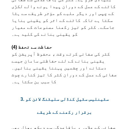
کاٹنے کے عمل کے دوران پیدا ہونے والے لکڑی
کے چپس اور دیگر ملبے کو مؤثر طریقے سے ہٹا
سکتا ہے تاکہ کاٹنے کے اثر کو یقینی بنایا
جاسکے۔ کٹر کو تیز رکھنا مصنوعات کے معیار
کو یقینی بنانے کی کلید ہے۔
(4) حفاظت سے تحفظ
کٹر کی صفائی کرتے وقت ، محفوظ آپریشن کو
یقینی بنانے کے لئے حفاظتی سامان جیسے
دستانے اور چشمیں پہننا یقینی بنائیں۔
صفائی کے عمل کے دوران کٹر کا تیز کنارے چوٹ
کا سبب بن سکتا ہے۔
3. سٹینلیس سٹیل کنڈلی سلیٹنگ لائن کو
برقرار رکھنے کے طریقے
صفائی کے علاوہ ، باقاعدگی سے دیکھ بھال بھی