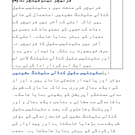
فرنیچر کی صنعت میں ، سٹینلیس سٹیل
کنڈلی سلیٹنگ مشینیں استعمال کی جاتی
ہیں تاکہ اعلی کے آخر میں فرنیچر کے
دھات کے حصوں کو مصنوعات کے مجموعی
معیار کو بہتر بنایا جاسکے۔ اعلی کے
آخر میں سٹینلیس سٹیل کا فرنیچر نہ
صرف خوبصورت ہے بلکہ پائیدار بھی ہے ،
اور سٹینلیس سٹیل کنڈلی سلیٹنگ لائن اس
میں ایک اہم کردار ادا کرتی ہے۔
ایک
سٹینلیس سٹیل کنڈلی سلیٹنگ مشینیں
موثر اور پائیدار صنعتی سامان ہیں ، اور ان
کی دیکھ بھال ضروری ہے تاکہ سامان کے طویل
مدتی مستحکم آپریشن کو یقینی بنایا جاسکے۔
باقاعدگی سے صفائی ، مناسب دیکھ بھال ، اور
آپریٹنگ وضاحتوں کے بعد ، سٹینلیس سٹیل
کنڈلی سلیٹنگ مشین کی خدمت زندگی کو مؤثر
طریقے سے بڑھایا جاسکتا ہے اور پیداوار کی
کارکردگی کو بہتر بنایا جاسکتا ہے۔ مجھے