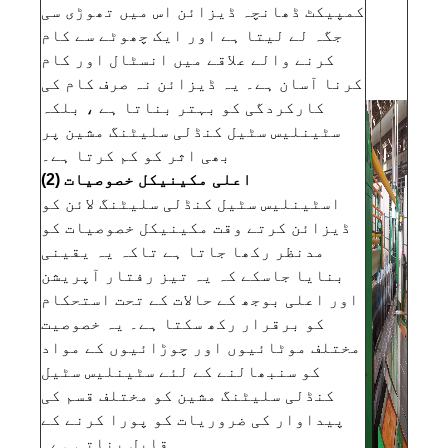
کمپیکٹ ڈھانچہ ڈیزائن اس میں تھوڑی سی
جگہ لے لیتا ہے اور ایک چھوٹے سے کام
کرنے والے علاقے میں انسٹال اور کام
کرنا آسان ہے۔ یہ ڈیزائن نہ صرف کام کی
کارکردگی کو بہتر بناتا ہے ، بلکہ
سٹینلیس سٹیل کنڈلی سلیٹنگ مشین پر
بھی اثر کو کم کرتا ہے۔
(2) اعلی مکینیکل خصوصیات
اسٹینلیس سٹیل کنڈلی سلیٹنگ لائن کو
ڈیزائن کرتے وقت مکینیکل خصوصیات کو
مدنظر رکھا جاتا ہے تاکہ یہ یقینی
بنایا جاسکے کہ یہ تیز رفتار آپریشن
اور اعلی بوجھ کے حالات کے تحت استحکام
کو برقرار رکھ سکتا ہے۔ یہ خصوصیت
مختلف موٹائیوں اور چوڑائیوں کے مواد
کو سنبھالنے کے لئے سٹینلیس سٹیل
کنڈلی سلیٹنگ مشین کو مختلف قسم کی
پیداوار کی ضروریات کو پورا کرنے کے
قابل بناتی ہے۔