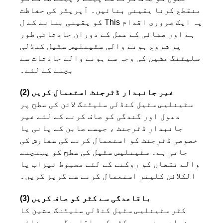
منقطع کرنا یقینی بنائیں۔ آپریٹر کی حفاظت
کو یقینی بنانے کے ل This یہ ایک ضروری اقدام
ہے اور صفائی کے عمل کے دوران حادثاتی طور
پر شروع ہونے والی سٹینلیس سٹیل کنڈلی
سلیٹنگ مشین کی وجہ سے ہونے والے حادثات سے
بچنے کے لئے۔
(2) غیر جانبدار ڈٹرجنٹ استعمال کریں
سٹینلیس سٹیل کنڈلی سلیٹنگ لائن کی سطح پر
دھول اور گندگی کو صاف کرنے کے لئے غیر
جانبدار ڈٹرجنٹ ، جیسے صابن کے پانی یا
خصوصی ڈٹرجنٹ کو استعمال کرنے کی سفارش کی
جاتی ہے۔ سٹینلیس سٹیل کی سطح کو پہنچنے
والے نقصان کو روکنے کے لئے مضبوط تیزاب یا
الکلائن کلینر استعمال کرنے سے گریز کریں۔
(3) باقاعدگی سے کٹر کو صاف کریں
کٹر سٹینلیس سٹیل کنڈلی سلیٹنگ مشین کا
بنیادی جزو ہے۔ کٹر کی باقاعدگی سے صفائی