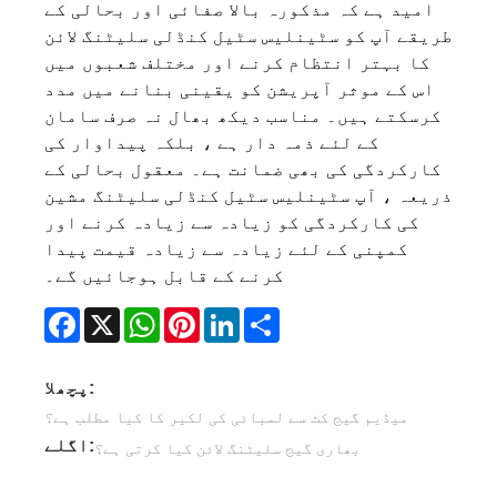
امید ہے کہ مذکورہ بالا صفائی اور بحالی کے
طریقے آپ کو سٹینلیس سٹیل کنڈلی سلیٹنگ لائن
کا بہتر انتظام کرنے اور مختلف شعبوں میں
اس کے موثر آپریشن کو یقینی بنانے میں مدد
کرسکتے ہیں۔ مناسب دیکھ بھال نہ صرف سامان
کے لئے ذمہ دار ہے ، بلکہ پیداوار کی
کارکردگی کی بھی ضمانت ہے۔ معقول بحالی کے
ذریعہ ، آپ سٹینلیس سٹیل کنڈلی سلیٹنگ مشین
کی کارکردگی کو زیادہ سے زیادہ کرنے اور
کمپنی کے لئے زیادہ سے زیادہ قیمت پیدا
کرنے کے قابل ہوجائیں گے۔
Facebook
X
WhatsApp
Pinterest
LinkedIn
Share
پچھلا:
میڈیم گیج کٹ سے لمبائی کی لکیر کا کیا مطلب ہے؟
اگلے:
بھاری گیج سلیٹنگ لائن کیا کرتی ہے؟