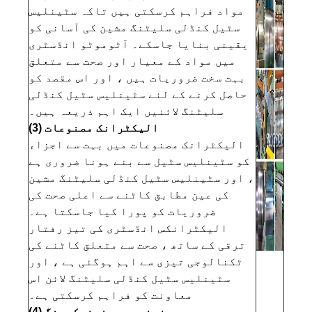
مواد فراہم کرسکتی ہیں تاکہ سٹینلیس
سٹیل کنڈلی سلیٹنگ مشین کی آسانی کو
یقینی بنایا جاسکے۔ آٹوموٹو انڈسٹری
میں مواد کے معیار اور صحت سے متعلق
بہت سخت ضروریات ہیں ، اور اس مقصد کو
حاصل کرنے کے لئے سٹینلیس سٹیل کنڈلی
سلیٹنگ لائنیں ایک اہم ذریعہ ہیں۔
(3) الیکٹرانک مصنوعات
الیکٹرانک مصنوعات میں بہت سے اجزاء
کو سٹینلیس سٹیل سے بنے ہونا ضروری ہے
، اور سٹینلیس سٹیل کنڈلی سلیٹنگ مشین
کی عین مطابق کاٹنے سے اعلی صحت کی
ضروریات کو پورا کیا جاسکتا ہے۔
الیکٹرانکس انڈسٹری کی تیز رفتار
ترقی کے ساتھ ، صحت سے متعلق کاٹنے کی
ٹکنالوجی تیزی سے اہم ہوگئی ہے ، اور
سٹینلیس سٹیل کنڈلی سلیٹنگ لائن اس
معاونت کو فراہم کرسکتی ہے۔
(4) فرنیچر مینوفیکچرنگ