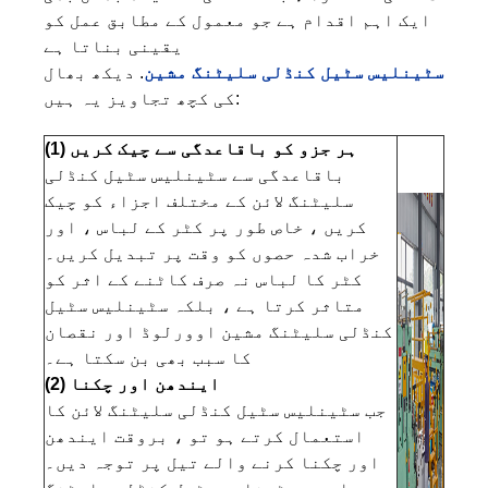
ایک اہم اقدام ہے جو معمول کے مطابق عمل کو
یقینی بناتا ہے
سٹینلیس سٹیل کنڈلی سلیٹنگ مشین
. دیکھ بھال
کی کچھ تجاویز یہ ہیں:
(1) ہر جزو کو باقاعدگی سے چیک کریں
باقاعدگی سے سٹینلیس سٹیل کنڈلی
سلیٹنگ لائن کے مختلف اجزاء کو چیک
کریں ، خاص طور پر کٹر کے لباس ، اور
خراب شدہ حصوں کو وقت پر تبدیل کریں۔
کٹر کا لباس نہ صرف کاٹنے کے اثر کو
متاثر کرتا ہے ، بلکہ سٹینلیس سٹیل
کنڈلی سلیٹنگ مشین اوورلوڈ اور نقصان
کا سبب بھی بن سکتا ہے۔
(2) ایندھن اور چکنا
جب سٹینلیس سٹیل کنڈلی سلیٹنگ لائن کا
استعمال کرتے ہو تو ، بروقت ایندھن
اور چکنا کرنے والے تیل پر توجہ دیں۔