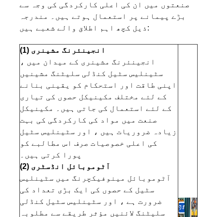
صنعتوں میں ان کی اعلی کارکردگی کی وجہ سے
بڑے پیمانے پر استعمال ہوتے ہیں۔ مندرجہ
ذیل کچھ اہم اطلاق والے شعبے ہیں:
(1) انجینئرنگ مشینری
انجینئرنگ مشینری کے میدان میں ،
سٹینلیس سٹیل کنڈلی سلیٹنگ مشینیں
اپنی طاقت اور استحکام کو یقینی بنانے
کے لئے مختلف مکینیکل حصوں کی تیاری
کے لئے استعمال کی جاتی ہیں۔ مکینیکل
صنعت میں مواد کی کارکردگی کی بہت
زیادہ ضروریات ہیں ، اور سٹینلیس سٹیل
کی اعلی خصوصیات صرف اس مطالبے کو
پورا کرتی ہیں۔
(2) آٹوموبائل انڈسٹری
آٹوموبائل مینوفیکچرنگ میں سٹینلیس
سٹیل کے حصوں کی ایک بڑی تعداد کی
ضرورت ہے ، اور سٹینلیس سٹیل کنڈلی
سلیٹنگ لائنیں مؤثر طریقے سے مطلوبہ