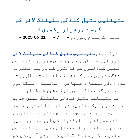
سٹینلیس سٹیل کنڈلی سلیٹنگ لائن کو
کیسے برقرار رکھیں؟
مجھے ایک پیغام چھوڑ دو
●
7
●
2025-05-21
●
ایک موثر
سٹینلیس سٹیل کنڈلی سلیٹنگ لائن
اور اہم سامان ہے ، جو خاص طور پر سٹینلیس
سٹیل کنڈلیوں کو گاہکوں کے ذریعہ مطلوبہ
تنگ سٹرپس میں کاٹنے کے لئے استعمال ہوتا
ہے۔ انڈونیشیا ، فلپائن ، ملائشیا ، سنگاپور
اور دیگر ممالک میں ایک مضبوط مطالبہ ہے۔
یہ سٹینلیس سٹیل کنڈلی سلیٹنگ مشین جدید
صنعت میں ایک ناگزیر کردار ادا کرتی ہے اور
بہت سی صنعتوں جیسے انجینئرنگ مشینری ،
آٹوموبائل ، الیکٹرانکس اور فرنیچر میں
وسیع پیمانے پر استعمال ہوتی ہے۔ سٹینلیس
سٹیل کنڈلی سلیٹنگ لائن کے موثر آپریشن کو