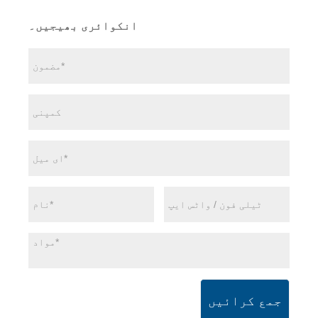
انکوائری بھیجیں۔
جمع کرائیں