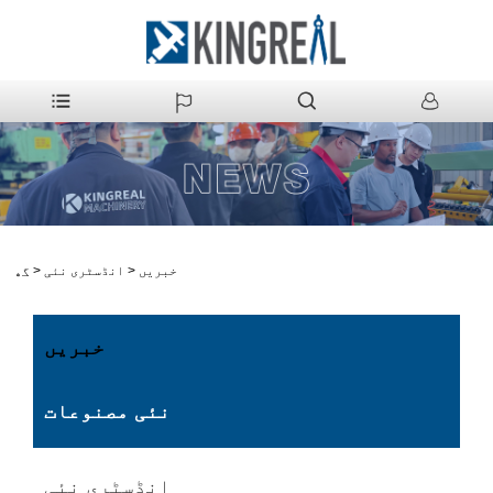
خبریں
>
انڈسٹری نئی
>
گھر
خبریں
نئی مصنوعات
انڈسٹری نئی