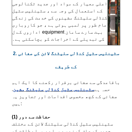
اعلی معیار کے مواد اور جدید ٹکنالوجی
کے استعمال کی وجہ سے ، سٹینلیس سٹیل
کنڈلی سلیٹنگ مشینوں کی خدمت کی زندگی
عام طور پر لمبی ہوتی ہے ، جو کاروباری
اداروں کے ل equipment بہت سارے سامان
کی تبدیلی کے اخراجات کو بچاسکتی ہے۔
2. سٹینلیس سٹیل کنڈلی سلیٹنگ لائن کی صفائی
کے طریقے
باقاعدگی سے صفائی برقرار رکھنے کا ایک اہم
حصہ ہے
سٹینلیس سٹیل کنڈلی سلیٹنگ مشین
.
صفائی کے کچھ مخصوص اقدامات اور تجاویز یہ
ہیں:
(1) حفاظت سے دور
سٹینلیس سٹیل کنڈلی سلیٹنگ لائن کے مختلف
حصوں کو صاف کرنے سے پہلے ، پہلے طاقت کو