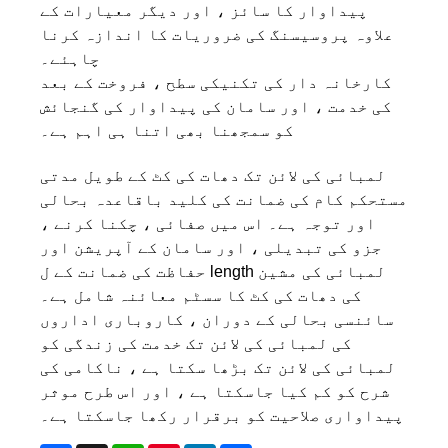
پیداوار کا سائز ، اور دیگر معیارات کے
علاوہ پروسیسنگ کی ضروریات کا اندازہ کرنا
چاہئے۔
کارخانہ دار کی تکنیکی سطح ، فروخت کے بعد
کی خدمت ، اور سامان کی پیداوار کی گنجائش
کو سمجھنا بھی اتنا ہی اہم ہے۔
لمبائی کی لائن تک دھات کی کٹ کے طویل مدتی
مستحکم کام کی ضمانت کی کلید باقاعدہ بحالی
اور توجہ ہے۔ اس میں صفائی ، چکنا کرنے ،
جزو کی تبدیلی ، اور سامان کے آپریشن اور
حفاظت کی ضمانت کے ل length لمبائی کی مشین
کی دھات کی کٹ کا سسٹم معائنہ شامل ہے۔
سائنسی بحالی کے دوران ، کاروباری اداروں
کی لمبائی کی لائن تک خدمت کی زندگی کو
لمبائی کی لائن تک بڑھا سکتا ہے ، ناکامی کی
شرح کو کم کیا جاسکتا ہے ، اور اس طرح موثر
پیداواری صلاحیت کو برقرار رکھا جاسکتا ہے۔