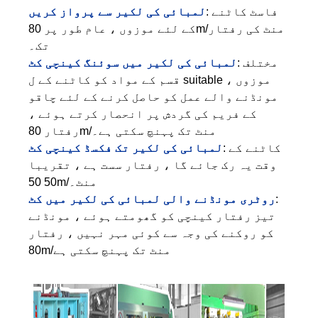
: فاسٹ کاٹنے
لمبائی کی لکیر سے پرواز کریں
کے لئے موزوں ، عام طور پر 80m/منٹ کی رفتار
تک۔
: مختلف
لمبائی کی لکیر میں سوئنگ کینچی کٹ
قسم کے مواد کو کاٹنے کے ل suitable موزوں ،
مونڈنے والے عمل کو حاصل کرنے کے لئے چاقو
کے فریم کی گردش پر انحصار کرتے ہوئے ،
رفتار 80m/منٹ تک پہنچ سکتی ہے۔
: کاٹنے کے
لمبائی کی لکیر تک فکسڈ کینچی کٹ
وقت یہ رک جائے گا ، رفتار سست ہے ، تقریبا
50 50m/منٹ۔
:
روٹری مونڈنے والی لمبائی کی لکیر میں کٹ
تیز رفتار کینچی کو گھومتے ہوئے ، مونڈنے
کو روکنے کی وجہ سے کوئی مہر نہیں ، رفتار
80m/منٹ تک پہنچ سکتی ہے