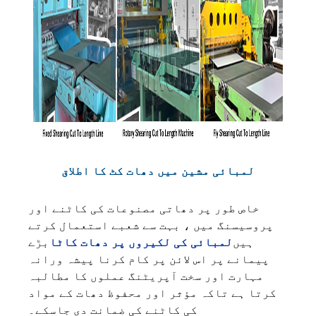
لمبائی مشین میں دھات کٹ کا اطلاق
خاص طور پر دھاتی مصنوعات کی کاٹنے اور
پروسیسنگ میں ، بہت سے شعبے استعمال کرتے
ہیں
لمبائی کی لکیروں پر دھات کاٹا
بڑے
پیمانے پر اس لائن پر کام کرنا پیشہ ورانہ
مہارت اور سخت آپریٹنگ عملوں کا مطالبہ
کرتا ہے تاکہ مؤثر اور محفوظ دھات کے مواد
کی کاٹنے کی ضمانت دی جاسکے۔