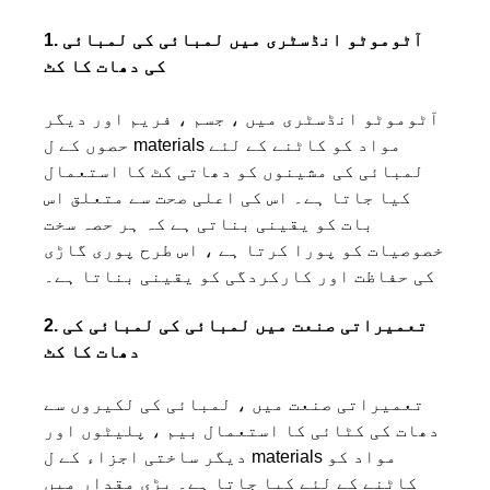
1. آٹوموٹو انڈسٹری میں لمبائی کی لمبائی
کی دھات کا کٹ
آٹوموٹو انڈسٹری میں ، جسم ، فریم اور دیگر
حصوں کے ل materials مواد کو کاٹنے کے لئے
لمبائی کی مشینوں کو دھاتی کٹ کا استعمال
کیا جاتا ہے۔ اس کی اعلی صحت سے متعلق اس
بات کو یقینی بناتی ہے کہ ہر حصہ سخت
خصوصیات کو پورا کرتا ہے ، اس طرح پوری گاڑی
کی حفاظت اور کارکردگی کو یقینی بناتا ہے۔
2. تعمیراتی صنعت میں لمبائی کی لمبائی کی
دھات کا کٹ
تعمیراتی صنعت میں ، لمبائی کی لکیروں سے
دھات کی کٹائی کا استعمال بیم ، پلیٹوں اور
دیگر ساختی اجزاء کے ل materials مواد کو
کاٹنے کے لئے کیا جاتا ہے۔ بڑی مقدار میں