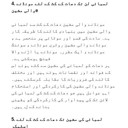
4. لمبائی لن تک دھات کے کٹ کے لئے مونڈنے
e
والی مشین
مونڈنے والی مشین دھات کے کٹ سے لمبائی
والی مشین میں بنیادی کاٹنے کا طریقہ کار
ہے۔ مادے کی قسم اور موٹائی پر منحصر ہے ،
مونڈنے والی مشین روٹری مونڈنے ، سوئنگ
مونڈنے ، ایک مقررہ مونڈنے یا اڑنے والا
قینچ ہوسکتی ہے۔
ہر دھات کو لمبائی کی مشین سے کٹے ہوئے اس
کے فوائد اور نقصانات ہوتے ہیں اور مختلف
کاٹنے کی ضروریات کا مقابلہ کرسکتے ہیں۔
مونڈنے والی مشین کی کارکردگی اور استحکام
اہم عوامل ہیں جو دھات کے کٹ کی لمبائی کی
لائن تک کی پیداوار کی کارکردگی کو یقینی
بنانے کے ل. ہیں۔
5. لمبائی کی مشین تک دھات کے کٹ کے لئے
اسٹیکر