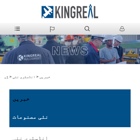
خبریں
>
انڈسٹری نئی
>
گھر
خبریں
نئی مصنوعات
انڈسٹری نئی