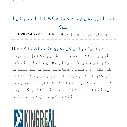
لمبائی مشین سے دھات کٹ کا اصول کیا
ہے؟
مجھے ایک پیغام چھوڑ دو
●
6
●
2025-07-29
●
بنیادی
لمبائی کی مشین تک دھات کا کٹ
The
طور پر مختلف قسم کے آلات پر مشتمل ہے جیسے
ڈیکوئلر ، مونڈنے والی مشین ، کھانا کھلانے
کا نظام ، وغیرہ۔ دھات کی کٹائی سے لمبائی
کی لائن کا کام کرنے کا اصول یہ ہے کہ کاٹنے
کے آلے کے ذریعہ دھات کے کنڈلی کو افقی طور
پر کاٹنا ہے ، تاکہ دھات کے کنڈلی کی درست
کاٹنے کو حاصل کیا جاسکے۔