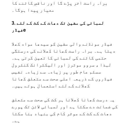
براہ راست اثر پڑے گا اور ناقص کاٹنے کا
معیار پیدا ہوگا۔
3. لمبائی کی مشین تک دھات کے کٹ کے لئے
e
فیڈر
فیڈر مونڈنے والی مشین کو سیدھا مواد کھلا
دیتا ہے۔ براہ راست کھانا کھلانے کی درستگی
حتمی کاٹنے کی لمبائی کا تعین کرتی ہے۔
لہذا ، سروو موٹرز اور الیکٹرانک کنٹرول
سسٹم عام طور پر زیادہ سے زیادہ نفیس
فیڈروں کے ذریعہ اعلی صحت سے متعلق کھانا
کھلانے کے لئے استعمال ہوتے ہیں۔
یہ درست کھانا کھلانا ہر کٹ کی صحت سے متعلق
کی ضمانت دے سکتا ہے اور لمبائی لائن تک پورے
دھات کے کٹ کے موثر کام کی بنیاد بنا سکتا
ہے۔