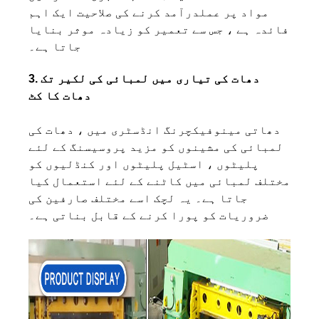
مواد پر عملدرآمد کرنے کی صلاحیت ایک اہم
فائدہ ہے ، جس سے تعمیر کو زیادہ موثر بنایا
جاتا ہے۔
3. دھات کی تیاری میں لمبائی کی لکیر تک
دھات کا کٹ
دھاتی مینوفیکچرنگ انڈسٹری میں ، دھات کی
لمبائی کی مشینوں کو مزید پروسیسنگ کے لئے
پلیٹوں ، اسٹیل پلیٹوں اور کنڈلیوں کو
مختلف لمبائی میں کاٹنے کے لئے استعمال کیا
جاتا ہے۔ یہ لچک اسے مختلف صارفین کی
ضروریات کو پورا کرنے کے قابل بناتی ہے۔