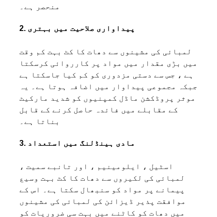
منحصر ہے۔
2. پیداواری صلاحیت میں بہتری
لمبائی کی مشینوں سے دھات کا کٹ بہت کم وقت
میں بڑی مقدار میں مواد پر کارروائی کرسکتا
ہے ، جس سے دستی مزدوری کو کم کیا جاسکتا ہے
جبکہ مجموعی پیداوار میں اضافہ ہوتا ہے۔ یہ
موثر پروڈکشن ماڈل کمپنیوں کو شدید مارکیٹ
کے مقابلے میں فائدہ حاصل کرنے کے قابل
بناتا ہے۔
3. مادی ہینڈلنگ میں استعداد
اسٹیل ، ایلومینیم ، اور تانبے سمیت ،
لمبائی کی لکیروں سے دھات کا کٹ بہت وسیع
پیمانے پر مواد کو سنبھال سکتا ہے۔ اس کے
موافقت پذیر ڈیزائن کی لمبائی کی مشینوں
میں دھات کو کاٹنے میں بہت سی ضروریات کو