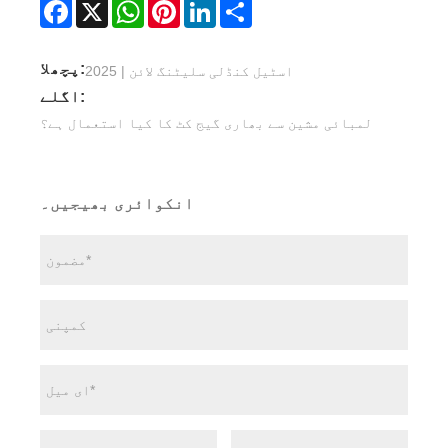
Facebook
X
WhatsApp
Pinterest
LinkedIn
Share
پچھلا:
اسٹیل کنڈلی سلیٹنگ لائن | 2025
اگلے:
لمبائی مشین سے بھاری گیج کٹ کا کیا استعمال ہے؟
انکوائری بھیجیں۔