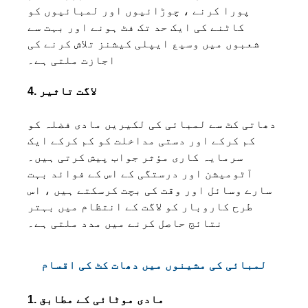
پورا کرنے ، چوڑائیوں اور لمبائیوں کو
کاٹنے کی ایک حد تک فٹ ہونے اور بہت سے
شعبوں میں وسیع ایپلی کیشنز تلاش کرنے کی
اجازت ملتی ہے۔
4. لاگت تاثیر
دھاتی کٹ سے لمبائی کی لکیریں مادی فضلہ کو
کم کرکے اور دستی مداخلت کو کم کرکے ایک
سرمایہ کاری مؤثر جواب پیش کرتی ہیں۔
آٹومیشن اور درستگی کے اس کے فوائد بہت
سارے وسائل اور وقت کی بچت کرسکتے ہیں ، اس
طرح کاروبار کو لاگت کے انتظام میں بہتر
نتائج حاصل کرنے میں مدد ملتی ہے۔
لمبائی کی مشینوں میں دھات کٹ کی اقسام
1. مادی موٹائی کے مطابق