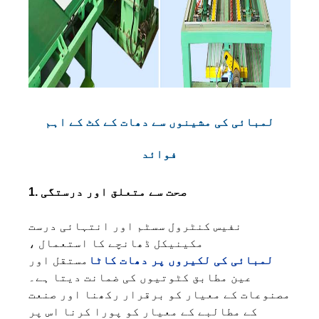
لمبائی کی مشینوں سے دھات کے کٹ کے اہم
فوائد
1. صحت سے متعلق اور درستگی
نفیس کنٹرول سسٹم اور انتہائی درست
مکینیکل ڈھانچے کا استعمال ،
لمبائی کی لکیروں پر دھات کاٹا
مستقل اور
عین مطابق کٹوتیوں کی ضمانت دیتا ہے۔
مصنوعات کے معیار کو برقرار رکھنا اور صنعت
کے مطالبے کے معیار کو پورا کرنا اس پر