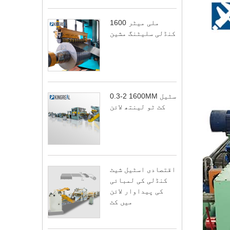
1600 ملی میٹر
کنڈلی سلیٹنگ مشین
0.3-2 1600MM سٹیل
کٹ ٹو لینتھ لائن
اقتصادی اسٹیل شیٹ
کنڈلی کی لمبائی
کی پیداوار لائن
میں کٹ