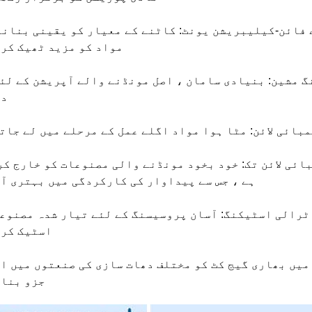
مواد کو مزید ٹھیک کر
دا
بائی لائن: مٹا ہوا مواد اگلے عمل کے مرحلے میں لے جات
ہے ، جس سے پیداوار کی کارکردگی میں بہتری آ
اسٹیک کرت
یں بھاری گیج کٹ کو مختلف دھات سازی کی صنعتوں میں ا
جزو بنات