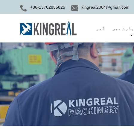
+86-13702855825
kingreal2004@gmail.com
ارے میں
گھر