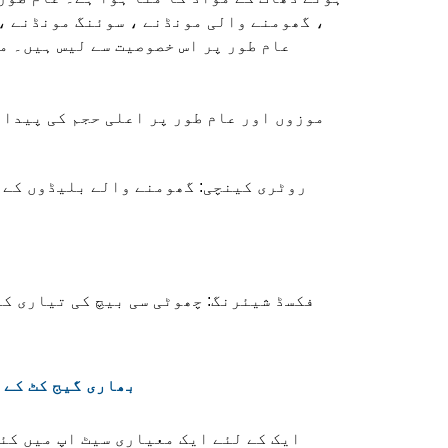
، گھومنے والی مونڈنے ، سوئنگ مونڈنے ،
عام طور پر اس خصوصیت سے لیس ہیں۔ م
روٹری کینچی: گھومنے والے بلیڈوں کے 
فکسڈ شیئرنگ: چھوٹی سی بیچ کی تیاری ک
2. بھاری گیج کٹ ک
ایک کے لئے ایک معیاری سیٹ اپ میں کئ