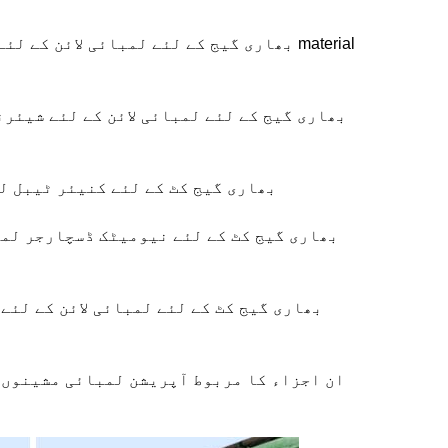
بھاری گیج کٹ کے لئے کنیئر ٹیبل لم
ان اجزاء کا مربوط آپریشن لمبائی مشینوں م