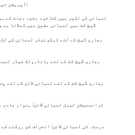
آپریشن تیار کرنے کے لئے تعاون کریں۔ ضروری اجزاء میں مندرجہ ذیل ہیں:
گیج کٹ میں لمبائی مشین میں کھلاتا ہے 