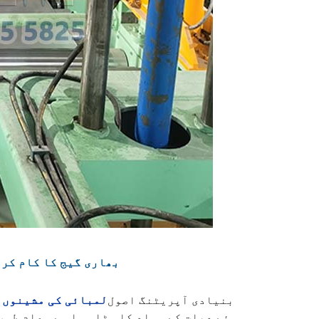
1. بھاری گیج کا کام ک
بنیادی آپریٹنگ اصول
لمبائی کی مشینوں 
ہوئے دھات کے مواد کا مٹا ہوا ہے۔ عام طور