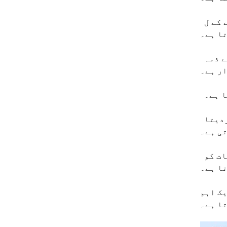
بھاری گیج کے لئے لمبائی لائن کے لئے فائن-کیلیبریشن یونٹ: کاٹنے کے معیار کو یقینی بنانے کے ل material
تا ہے۔
بھاری گیج کے لئے لمبائی لائن کے لئے شیئرنگ مشین: بنیادی سامان ، اصل مونڈنے والے آپریشن کے لئے ذمہ
ر ہے۔
ا ہے۔
بھاری گیج کٹ کے لئے نیومیٹک ڈسچارجر لمبائی لائن تک: خود بخود مونڈنے والی مصنوعات کو خارج کردیتا
تی ہے۔
بھاری گیج کٹ کے لئے لمبائی لائن کے لئے ٹرالی اسٹیکنگ: آسان پروسیسنگ کے لئے تیار شدہ مصنوعات کو
ا ہے۔
یک اہم
ا ہے۔