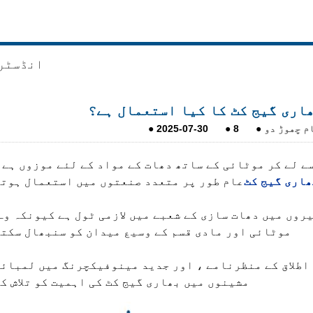
انڈسٹر
اری گیج کٹ کا کیا استعمال ہے؟
م چھوڑ دو
●
8
●
2025-07-30
●
یٹر سے لے کر موٹائی کے ساتھ دھات کے مواد کے لئے موزوں ہے 
ھاری گیج کٹ
عام طور پر متعدد صنعتوں میں استعمال ہوتے
روں میں دھات سازی کے شعبے میں لازمی ٹول ہے کیونکہ وہ
موٹائی اور مادی قسم کے وسیع میدان کو سنبھال سکت
اطلاق کے منظرنامے ، اور جدید مینوفیکچرنگ میں لمبائ
مشینوں میں بھاری گیج کٹ کی اہمیت کو تلاش ک