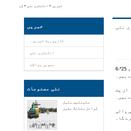
خبریں
>
انڈسٹری نئی
>
گھر
خبریں
ی نئی
کارپوریٹ خبریں۔
انڈسٹری نئی
عمومی سوالات
،
 ہیں۔
نئی مصنوعات
 ان پٹ
ے ہیں۔
سٹینلیس سٹیل
کوائل سلٹنگ مشین
ی والی
رے گا۔