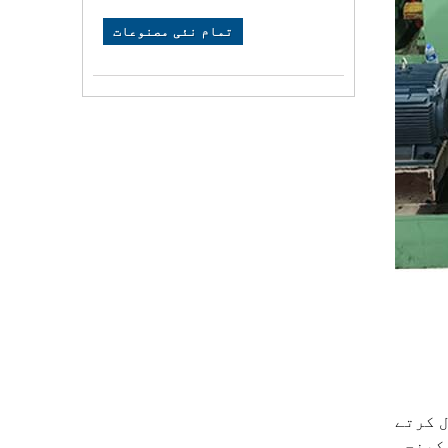
تمام نئی مصنوعات
 کرتے
 کینچی