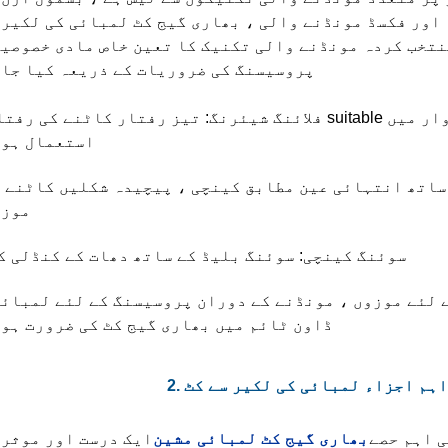
 اور فکسڈ مونڈنے والی ، بھاری گیج کٹ لمبائی کی لکیر
نتخب کردہ مونڈنے والی تکنیک کا تعین خاص مادی خصوصی
پروسیسنگ کی ضروریات کے ذریعہ کیا جات
فلائنگ شیئرنگ: تیز رفتار کاٹنے کی رفتار کے ل suitable موزوں اور عام طور پر اعلی حجم ک
استعمال ہوت
ساتھ انتہائی عین مطابق کینچی ، پیچیدہ شکلیں کاٹنے 
موزو
سوئنگ کینچی: سوئنگ بلیڈ کے ساتھ دھات کے کنڈلی 
ے لئے موزوں ، مونڈنے کے دوران پروسیسنگ کے لئے لمبائ
ڈاون ٹائم میں بھاری گیج کٹ کی ضرورت ہو
ے اہم اجزاء لمبائی کی لکیر سے کٹ
ی اہم حصے
بھاری گیج کٹ لمبائی مشین
ایک درست اور موثر 