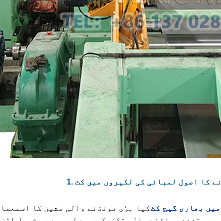
رنے کا اصول لمبائی کی لکیروں میں کٹ
میں بھاری گیج کٹ
کیا بڑی مونڈنے والی مشین کا استعمال
 پر متعدد مونڈنے والی تکنیکوں سے لیس ہے ، بشمول اڑن