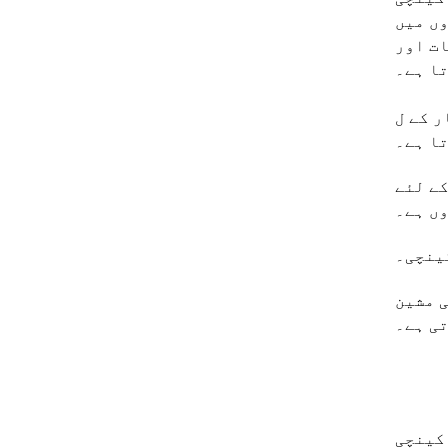
وں میں
ات اور
ا ہے۔
ی پیداوار میں
ا ہے۔
کے لئے
ں ہے۔
کینچی۔
ی مشین
تی ہے۔
کینچی