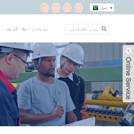
تمل
ہم سے رابطہ کریں