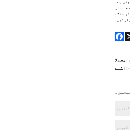
وتی ہے۔
ت، اعلی
کر سکتے
پلیٹیں۔
Fa
پچھلا:
اگلے:
؟
یجیں۔