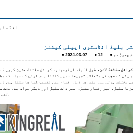
انڈسٹر
ٹر بلیڈ انڈسٹری ایپلی کیشنز
م چھوڑ دو
●
12
●
2024-03-07
●
وائل سلٹنگ لائن
، طول البلد ایلومینیم کوائل سلٹنگ مشین گروپ کے
 پٹی کے حجم کی متعلقہ تصریحات میں کاٹنا ہے، قینچ کے مواد کے مط
ی مختلف ہوتی ہے۔ مندرجہ ذیل اقسام میں تقسیم کیا جا سکتا ہے، زی
ڑنا سٹیل، تیز رفتار سٹیل، مصر دات سٹیل اور دیگر مواد ہے، صحت سے متعلق slitting کے لئے وہاں ہیں کچھ اعلی طا
لئے بھی ہیں.