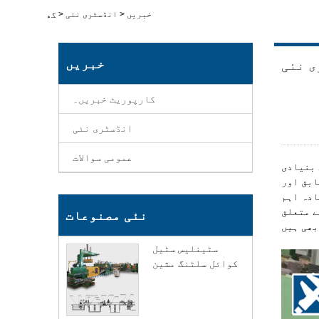
خبریں
>
انڈسٹری نئی
>
گھر
خبریں
ی نئی
کارپوریٹ خبریں۔
انڈسٹری نئی
عمومی سوالات
 بنیادی
ابق اور
ادہ اہم
قت پلیٹوں کے
نئی مصنوعات
سٹینلیس سٹیل
کوائل سلٹنگ مشین