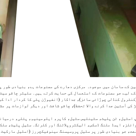
جو مصنوعات کے استعمال کی حمایت کرتے ہیں۔ سلیٹر چاقو سیٹ ڈھانچہ: slitting طول بلد قینچ مشین ب
کنٹرول کنڈلی چوڑائی سائز)، جداکار (انفیوژن پٹی کا کردار ادا کرتے ہیں)، polyurethane ربڑ آستین (حفاظتی کردار
 کی آستین جدا کرنے والا تحفظ)، چاقو شافٹ اور دیگر لوازمات پر مش
ائلز، ایسڈ ملنگ ڈسکس، الیکٹروپلاٹنگ اور کلرنگ۔ سٹیل پلیٹ، سلک
عت، جو بنیادی طور پر سٹیل پروسیسنگ مینوفیکچررز (اسٹیل مارکیٹ 