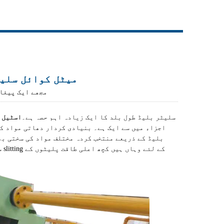
Live
میٹل کوائل سلی
مجھے ایک پیغا
سلیٹر بلیڈ طول بلد کا ایک زیادہ اہم حصہ ہے۔
اسٹیل ک
اجزاء میں سے ایک ہے۔ بنیادی کردار دھاتی مواد کو
بلیڈ کے ذریعے منتخب کردہ مختلف مواد کی سختی بھ
س