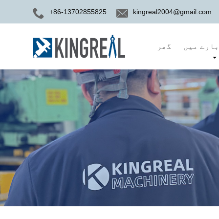
+86-13702855825
kingreal2004@gmail.com
ارے میں
گھر