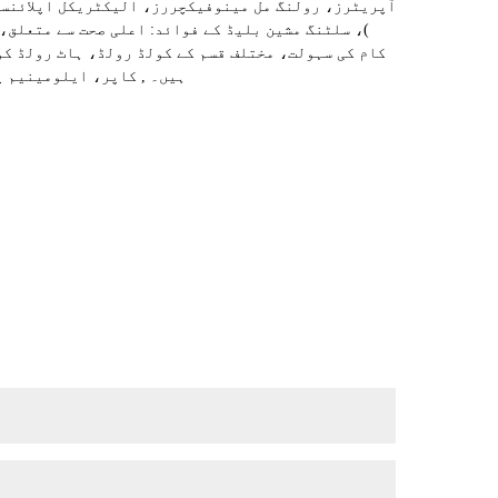
آپریٹرز، رولنگ مل مینوفیکچررز، الیکٹریکل اپلائنسز
)، سلٹنگ مشین بلیڈ کے فوائد: اعلی صحت سے متعلق،
کام کی سہولت، مختلف قسم کے کولڈ رولڈ، ہاٹ رولڈ ک
ہیں۔ , کاپر، ایلومینیم پ