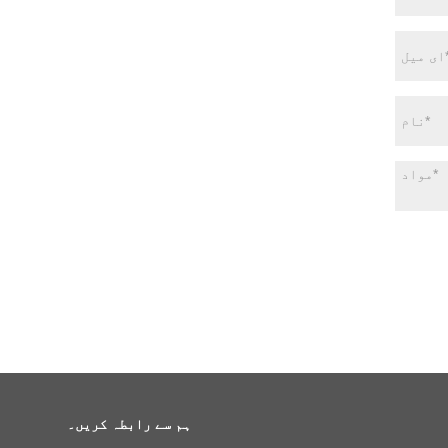
ہم سے رابطہ کریں۔