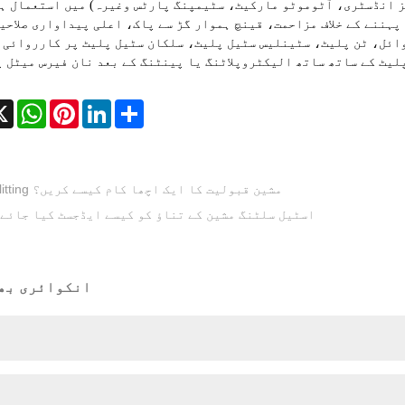
 انڈسٹری، آٹوموٹو مارکیٹ، سٹیمپنگ پارٹس وغیرہ) میں استعمال ہ
 پہننے کے خلاف مزاحمت، قینچ ہموار گڑ سے پاک، اعلی پیداواری صلاحی
وائل، ٹن پلیٹ، سٹینلیس سٹیل پلیٹ، سلکان سٹیل پلیٹ پر کارروائی 
لیٹ کے ساتھ ساتھ الیکٹروپلاٹنگ یا پینٹنگ کے بعد نان فیرس میٹل 
cebook
X
WhatsApp
Pinterest
LinkedIn
Share
slitting مشین قبولیت کا ایک اچھا کام کیسے کریں؟
اسٹیل سلٹنگ مشین کے تناؤ کو کیسے ایڈجسٹ کیا جائے
انکوائری بھ