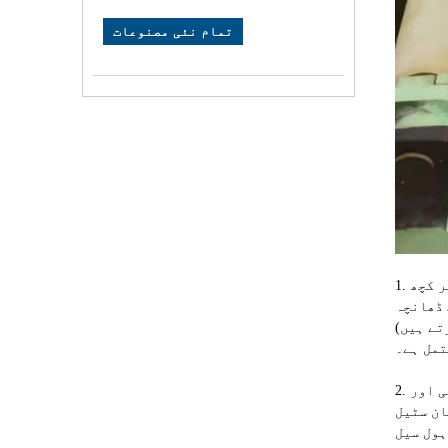
تمام نئی مصنوعات
1. کوائل سلٹنگ مشین مینوفیکچررز کے لیے: یہ سلٹنگ مشین کے سامان میں موجودہ مرکزی دھارے کی مصنوعات ہے، بنیادی طور پر کچھ
لیڈ، سپیسر
 ادا کرنے کے
تمل ہے۔
2. دھاتی کوائل سلٹنگ مشین کے لیے: جیسے سلٹنگ سٹرپ اسٹیل، ٹن پلیٹ، سٹینلیس سٹیل، کاپر، ایلومینیم، پتلی، درمیانی اور
ان سٹیل
ہول سیل