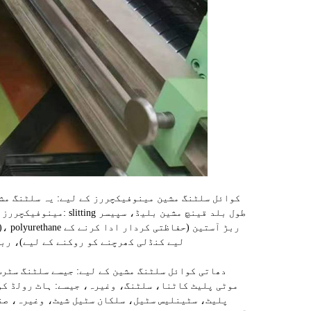
مینوفیکچررز کے لیے 
(
لیے کنڈلی کھرچنے کو روکنے کے لیے)، ربڑ
موٹی پلیٹ کاٹنا، سلٹنگ، وغیرہ، جیسے: ہاٹ رولڈ کو
پلیٹ، سٹینلیس سٹیل، سلکان سٹیل شیٹ، وغیرہ، صن