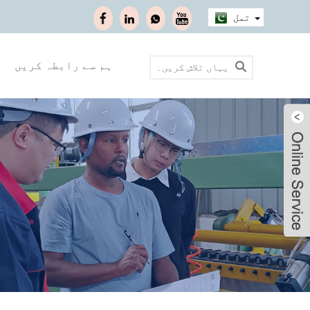
تمل
ہم سے رابطہ کریں