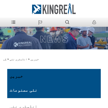
خبریں
>
انڈسٹری نئی
>
گھر
خبریں
نئی مصنوعات
انڈسٹری نئی