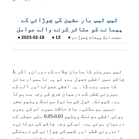
ٹیپ ٹیپ بار مشین کی چوڑائی کے
پیمانے کو متاثر کرنے والے عوامل
مجھے ایک پیغام چھوڑ دو
●
13
●
2023-02-18
●
1. ٹیپ بیریئر کا سامان چلانے کے دوران، اگر
چاقو میں افقی جھول ہے، تو یہ ناہموار سائز
کا سبب بنے گا۔ یہ افقی جھولے اور آلے کے
بیرونی قطر کے درمیان فرق کی وجہ سے ہوتا
ہے۔ کیونکہ ٹول کی سائیڈ سوئنگ ویلیو صفر
نہیں ہو سکتی۔ عام حالات میں، اس کی بھری
ہوئی افقی سوئنگ ویلیو 0.03-0.05 ملی میٹر کے
درمیان ہوتی ہے۔ اس کی وجہ چاقو کی موٹائی،
اندرونی قطر اور کیس کی چوڑائی کی درستگی
کی خرابی ہے، اور جب موٹی پلیٹ کاٹ دی جاتی