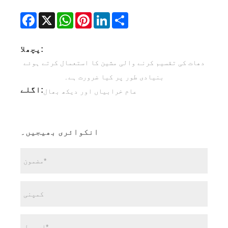
Facebook
X
WhatsApp
Pinterest
LinkedIn
Share
پچھلا:
دھات کی تقسیم کرنے والی مشین کا استعمال کرتے ہوئے
بنیادی طور پر کیا ضرورت ہے۔
اگلے:
عام خرابیاں اور دیکھ بھال
انکوائری بھیجیں۔