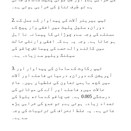
ہے تو طرف تناؤ کی خرابی ہوتی ہے۔
2. ٹیپ بیریئر آلات کی پیداوار کے عمل کے
دوران، سٹیل پلیٹ میں افقی وار پیج کے
مسئلے کی وجہ سے، چوڑائی کا پیمانہ نا اہل
ہو جاتا ہے۔ وجہ یہ ہے کہ افقی وارنٹی حالت
میں کاٹنے والے حصے کی پیمائش چاقو کی
سیٹنگ ویلیو سے زیادہ ہے۔
3. ٹیپ رکاوٹ کے سامان کی پیداوار اور
آپریشن کے دوران، درمیانی فاصلے اور آلات
میں کچھ باہمی تعاون کی غلطیاں ہیں۔ عام
حالات میں، فاصلے اور آلے کی موٹائی کی
درستگی 0.005 ہے۔ جب چاقو کے ساتھ بلیڈ کی
تعداد زیادہ ہوتی ہے، تو جمع کی خرابی بڑھ
جاتی ہے۔ یہ غلط انحراف کی ترتیبات کی وجہ
سے ہے۔