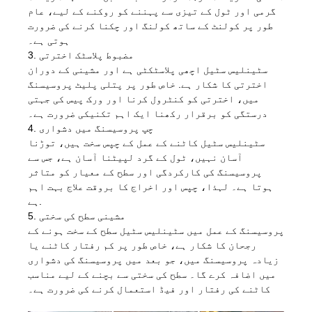
گرمی اور ٹول کے تیزی سے پہننے کو روکنے کے لیے، عام
طور پر کولنٹ کے ساتھ کولنگ اور چکنا کرنے کی ضرورت
ہوتی ہے۔
3. مضبوط پلاسٹک اخترتی
سٹینلیس سٹیل اچھی پلاسٹکٹی ہے اور مشینی کے دوران
اخترتی کا شکار ہے. خاص طور پر پتلی پلیٹ پروسیسنگ
میں، اخترتی کو کنٹرول کرنا اور ورک پیس کی جہتی
درستگی کو برقرار رکھنا ایک اہم تکنیکی ضرورت ہے۔
4. چپ پروسیسنگ میں دشواری
سٹینلیس سٹیل کاٹنے کے عمل کے چپس سخت ہیں، توڑنا
آسان نہیں، ٹول کے گرد لپیٹنا آسان ہے، جس سے
پروسیسنگ کی کارکردگی اور سطح کے معیار کو متاثر
ہوتا ہے۔ لہذا، چپس اور اخراج کا بروقت علاج بہت اہم
ہے.
5. مشینی سطح کی سختی
پروسیسنگ کے عمل میں سٹینلیس سٹیل سطح کے سخت ہونے کے
رجحان کا شکار ہے، خاص طور پر کم رفتار کاٹنے یا
زیادہ پروسیسنگ میں، جو بعد میں پروسیسنگ کی دشواری
میں اضافہ کرے گا۔ سطح کی سختی سے بچنے کے لیے مناسب
کاٹنے کی رفتار اور فیڈ استعمال کرنے کی ضرورت ہے۔