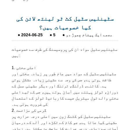
سٹینلیس سٹیل کٹ ٹو لینتھ لائن کی
کیا خصوصیات ہیں؟
مجھے ایک پیغام چھوڑ دو
●
5
●
2024-06-25
●
سٹینلیس سٹیل مواد ان کی پروسیسنگ کی طرف سے خصوصیات
ہیں:
1. اعلی سختی
سٹینلیس سٹیل کے مواد میں عام طور پر زیادہ سختی اور
طاقت ہوتی ہے، جس کی وجہ سے مشینی زیادہ مشکل ہوتی
ہے۔ کاٹنے، ڈرلنگ، ٹرننگ اور دیگر مشینی عمل کے
دوران، ٹولز پہننے میں آسان ہوتے ہیں، جس کے لیے اعلی
سختی والے ٹول میٹریل جیسے کاربائیڈ ٹولز کے استعمال
کی ضرورت ہوتی ہے۔
2. گرمی کی مزاحمت
سٹینلیس سٹیل کو کٹنگ زون میں اعلی درجہ حرارت پر
مشینی کیا جاتا ہے، جو کام کے ٹکڑے اور آلے کے درمیان
آسانی سے زیادہ درجہ حرارت کا باعث بن سکتا ہے۔ زیادہ