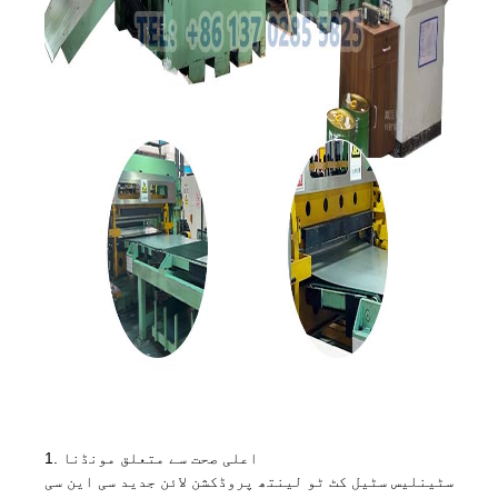
1. اعلی صحت سے متعلق مونڈنا
سٹینلیس سٹیل کٹ ٹو لینتھ پروڈکشن لائن جدید سی این سی