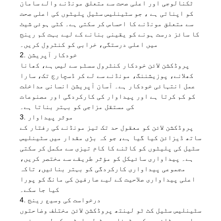
ٹکنالوجی اور اعلی صحت سے متعلق مونڈنے والے سامان
کو اپناتی ہے ، جو سٹینلیس سٹیل پلیٹوں کی اعلی صحت
سے متعلق مونڈنے کا احساس کر سکتی ہے۔ کٹی ہوئی شیٹ
کا سائز درست ہونے کو یقینی بنانے کے لیے بہت کم رینج
میں اعلی درستگی، خرابی کو کنٹرول کریں۔
2. خودکار آپریشن
پروڈکشن لائن خودکار کنٹرول سسٹم سے لیس ہے، کھانا
کھلانے، پوزیشننگ، مونڈنے سے لے کر ڈسچارج تک، سارا
عمل انتہائی خودکار ہے۔ آسان آپریشن انسانی مداخلت
کو کم کرتا ہے اور پیداوار کی کارکردگی اور مصنوعات
کی مستقل مزاجی کو بہتر بناتا ہے۔
3. موثر پیداوار
پروڈکشن لائن کو معقول حد تک تیز مونڈنے کی رفتار کے
ساتھ ڈیزائن کیا گیا ہے، جو کہ بڑی مقدار میں سٹینلیس
سٹیل کی پلیٹوں کو کاٹنے کا کام تیزی سے مکمل کر سکتی
ہے۔ پیداواری سائیکل کو مؤثر طریقے سے مختصر کریں،
مجموعی پیداواری کارکردگی کو بہتر بنائیں، تاکہ
اعلی پیداواری صلاحیت کے لیے صارفین کی مانگ کو پورا
کیا جا سکے۔
4. درخواست کی وسیع رینج
سٹینلیس سٹیل کٹ ٹو لینتھ پروڈکشن لائن مختلف وضاحتوں
اور موٹائیوں کی سٹینلیس سٹیل پلیٹوں کے لیے موزوں