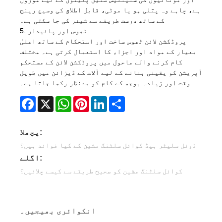
ہے، چاہے وہ پتلی ہو یا موٹی، قابل اطلاق کی وسیع رینج
کے ساتھ درست طریقے سے شیئر کی جا سکتی ہے۔
5. ٹھوس اور پائیدار
پروڈکشن لائن ٹھوس ساخت اور استحکام کے ساتھ اعلیٰ
معیار کے مواد اور اجزاء کا استعمال کرتی ہے۔ مختلف
کام کرنے والے ماحول میں پروڈکشن لائن کے مستحکم
آپریشن کو یقینی بنانے کے لیے آلات کے ڈیزائن میں طویل
وقت اور زیادہ بوجھ کے کام کو مدنظر رکھا جاتا ہے۔
Facebook
X
WhatsApp
Pinterest
LinkedIn
Share
پچھلا:
ڈوئل سلیٹر ہیڈ کوائل سلٹنگ مشین کے کیا فوائد ہیں؟
اگلے:
کوائل سلٹنگ مشین کو صحیح طریقے سے کیسے چلائیں؟
انکوائری بھیجیں۔