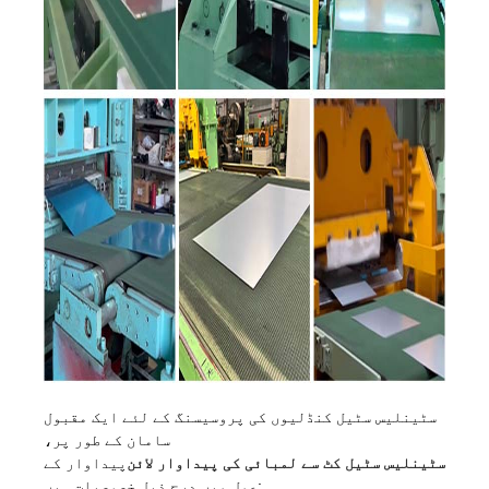
سٹینلیس سٹیل کنڈلیوں کی پروسیسنگ کے لئے ایک مقبول
سامان کے طور پر،
سٹینلیس سٹیل کٹ سے لمبائی کی پیداوار لائن
پیداوار کے
عمل میں درج ذیل خصوصیات ہیں: