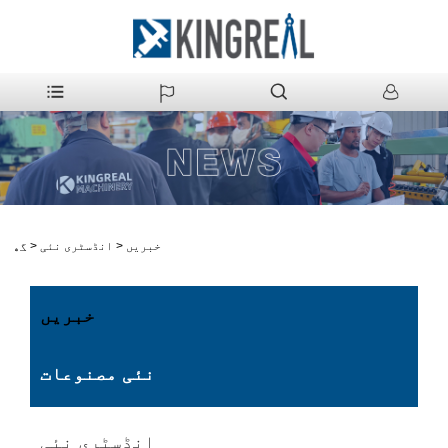
خبریں
>
انڈسٹری نئی
>
گھر
خبریں
نئی مصنوعات
انڈسٹری نئی