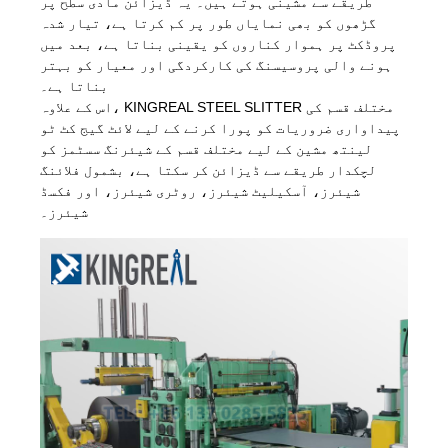
طریقے سے مشینی ہوتے ہیں۔ یہ ڈیزائن مادی سطح پر
گڑھوں کو بھی نمایاں طور پر کم کرتا ہے، تیار شدہ
پروڈکٹ پر ہموار کناروں کو یقینی بناتا ہے، بعد میں
ہونے والی پروسیسنگ کی کارکردگی اور معیار کو بہتر
بناتا ہے۔
اس کے علاوہ، KINGREAL STEEL SLITTER مختلف قسم کی
پیداواری ضروریات کو پورا کرنے کے لیے لائٹ گیج کٹ ٹو
لینتھ مشین کے لیے مختلف قسم کے شیئرنگ سسٹمز کو
لچکدار طریقے سے ڈیزائن کر سکتا ہے، بشمول فلائنگ
شیئرز، آسکیلیٹ شیئرز، روٹری شیئرز، اور فکسڈ
شیئرز۔