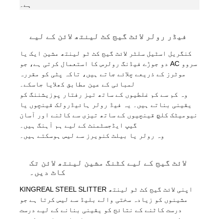
ہے۔
فیڈر رولر لائٹ گیج کٹ لینتھ لائن کے لیے
کنگریل اسٹیل سلٹر لائٹ گیج کٹ ٹو لینتھ مشین ایک یا
دو جوڑے فیڈنگ رولرس کا استعمال کرتی ہے، جو AC سروو
موٹرز کے ذریعے چلائے جاتے ہیں، تاکہ پٹی کو مقررہ
لمبائی کے عین مطابق کھلایا جاسکے۔
وہ کم سے کم غلطیوں کے ساتھ تیز رفتار پوزیشننگ کو
یقینی بناتے ہیں۔ یہ فیڈ رولر ہائیڈرولک قینچوں یا
نیومیٹک کلچ قینچیوں کے ساتھ تیزی سے کاٹنے اور آسان
گیپ ایڈجسٹمنٹ کے لیے ہم آہنگ ہیں۔
وہ رولر یا بیلٹ کنویرز سے لیس ہوسکتے ہیں۔
لائٹ گیج کے لیے کٹنگ مشین لینتھ لائن تک
کاٹ دیں۔
KINGREAL STEEL SLITTER اپنی لائٹ گیج کٹ ٹو لینتھ
مشینوں کو زیادہ سختی والے بلیڈ سے لیس کرتا ہے جو
درست کاٹنے کے نتائج کو یقینی بنانے کے لیے درست