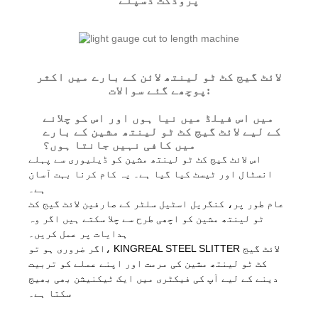
پروڈکٹ ڈسپلے
لائٹ گیج کٹ ٹو لینتھ لائن کے بارے میں اکثر
پوچھے گئے سوالات:
میں اس فیلڈ میں نیا ہوں اور اس کو چلانے
کے لیے لائٹ گیج کٹ ٹو لینتھ مشین کے بارے
میں کافی نہیں جانتا ہوں؟
اس لائٹ گیج کٹ ٹو لینتھ مشین کو ڈیلیوری سے پہلے
انسٹال اور ٹیسٹ کیا گیا ہے۔ یہ کام کرنا بہت آسان
ہے۔
عام طور پر،
کنگریل اسٹیل سلٹر کے صارفین لائٹ گیج کٹ
ٹو لینتھ مشین کو اچھی طرح سے چلا سکتے ہیں اگر وہ
ہدایات پر عمل کریں۔
اگر ضروری ہو تو، KINGREAL STEEL SLITTER لائٹ گیج
کٹ ٹو لینتھ مشین کی مرمت اور اپنے عملے کو تربیت
دینے کے لیے آپ کی فیکٹری میں ایک ٹیکنیشن بھی بھیج
سکتا ہے۔