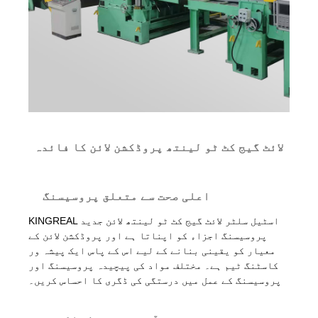
لائٹ گیج کٹ ٹو لینتھ پروڈکشن لائن کا فائدہ
اعلی صحت سے متعلق پروسیسنگ
KINGREAL اسٹیل سلٹر لائٹ گیج کٹ ٹو لینتھ لائن جدید
پروسیسنگ اجزاء کو اپناتا ہے اور پروڈکشن لائن کے
معیار کو یقینی بنانے کے لیے اس کے پاس ایک پیشہ ور
کاسٹنگ ٹیم ہے۔ مختلف مواد کی پیچیدہ پروسیسنگ اور
پروسیسنگ کے عمل میں درستگی کی ڈگری کا احساس کریں۔