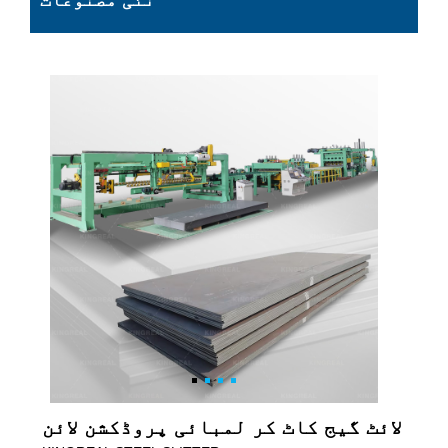
نئی مصنوعات
لائٹ گیج کاٹ کر لمبائی پروڈکشن لائن