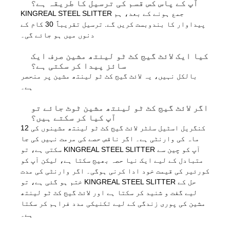
آپ کے پاس کس قسم کی ترسیل کا طریقہ ہے؟
KINGREAL STEEL SLITTER جمع ہونے کے بعد، ہم
پیداوار کا بندوبست کریں گے. ترسیل تقریباً 30 کام کے
دنوں میں ہو جائے گی۔
کیا ایک لائٹ گیج کٹ ٹو لینتھ مشین صرف ایک
سائز پیدا کر سکتی ہے؟
بالکل نہیں، یہ لائٹ گیج کٹ ٹو لینتھ مشین پر منحصر
ہے۔
اگر لائٹ گیج کٹ ٹو لینتھ مشین ٹوٹ جائے تو
آپ کیا کر سکتے ہیں؟
کنگریل اسٹیل سلٹر لائٹ گیج کٹ ٹو لینتھ مشینوں کی 12
ماہ کی وارنٹی ہے۔ اگر ناقص حصے کی مرمت نہیں کی جا
سکتی ہے، تو KINGREAL STEEL SLITTER آپ کو چین سے
متبادل کے لیے ایک نیا حصہ بھیج سکتا ہے، لیکن آپ کو
کورئیر کی قیمت خود ادا کرنی ہوگی۔ اگر وارنٹی کی مدت
ختم ہو گئی ہے، تو KINGREAL STEEL SLITTER حل کے
لیے گفت و شنید کر سکتا ہے اور لائٹ گیج کٹ ٹو لینتھ
مشین کی پوری زندگی کے لیے تکنیکی مدد فراہم کر سکتا
ہے۔