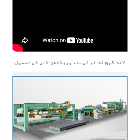
لائٹ گیج کٹ ٹو لینتھ پروڈکشن لائن کی تفصیل