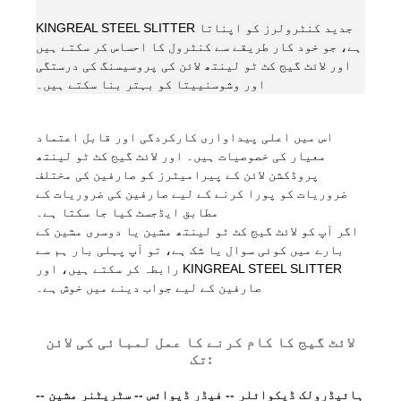
KINGREAL STEEL SLITTER جدید کنٹرولرز کو اپناتا
ہے، جو خود کار طریقے سے کنٹرول کا احساس کر سکتے ہیں
اور لائٹ گیج کٹ ٹو لینتھ لائن کی پروسیسنگ کی درستگی
اور وشوسنییتا کو بہتر بنا سکتے ہیں۔
اس میں اعلی پیداواری کارکردگی اور قابل اعتماد
معیار کی خصوصیات ہیں۔ اور لائٹ گیج کٹ ٹو لینتھ
پروڈکشن لائن کے پیرامیٹرز کو صارفین کی مختلف
ضروریات کو پورا کرنے کے لیے صارفین کی ضروریات کے
مطابق ایڈجسٹ کیا جا سکتا ہے۔
اگر آپ کو لائٹ گیج کٹ ٹو لینتھ مشین یا دوسری مشین کے
بارے میں کوئی سوال یا شک ہے، تو آپ پہلی بار ہم سے
رابطہ کر سکتے ہیں، اور KINGREAL STEEL SLITTER
صارفین کے لیے جواب دینے میں خوش ہے۔
لائٹ گیج کا کام کرنے کا عمل لمبائی کی لائن
تک:
ہائیڈرولک ڈیکوائلر -- فیڈر ڈیوائس -- سٹریٹنر مشین --