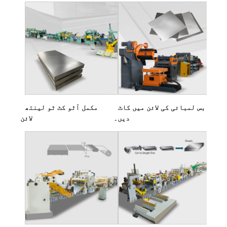
بس لمبائی کی لائن میں کاٹ
مکمل آٹو کٹ ٹو لینتھ
دیں۔
لائن