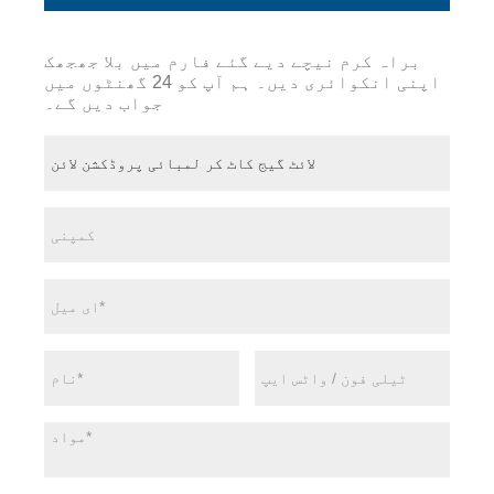
براہ کرم نیچے دیے گئے فارم میں بلا جھجھک
اپنی انکوائری دیں۔ ہم آپ کو 24 گھنٹوں میں
جواب دیں گے۔