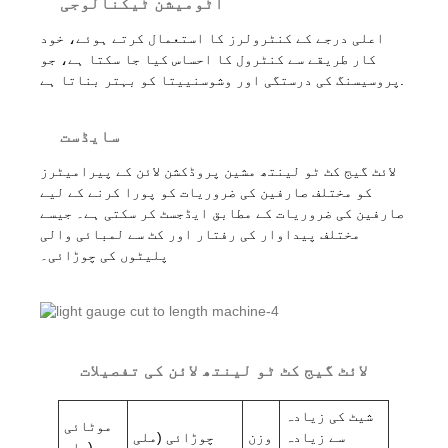
آٹومیشن ٹیکنالوجی
اعلی درجے کے کنٹرولرز کا استعمال کرتے ہوئے، خود
کار طریقے سے کنٹرول کا احساس کیا جا سکتا ہے، جو
پروسیسنگ کی درستگی اور وشوسنییتا کو بہتر بناتا ہے.
سایڈست
لائٹ گیج کٹ ٹو لینتھ مشین پروڈکشن لائن کے پیرامیٹرز
کو مختلف صارفین کی ضروریات کو پورا کرنے کے لیے
صارفین کی ضروریات کے مطابق ایڈجسٹ کر سکتی ہے۔ جیسے
مختلف پیداوار کی رفتار اور کٹ سے لمبائی والی
پلیٹوں کی چوڑائی۔
لائٹ گیج کٹ ٹو لینتھ لائن کی تفصیلات
شیٹ کی زیادہ
موٹائی
سے زیادہ
وزن
چوڑائی (ملی
(ملی