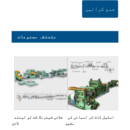
جمع کرائیں
متعلقہ مصنوعات
اسٹیل کاٹ کر لمبائی کی
فلائی شیئرنگ کٹ ٹو لینتھ
مشین
لائن