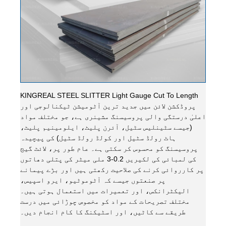
KINGREAL STEEL SLITTER Light Gauge Cut To Length
پروڈکشن لائن میں جدید ترین آٹومیشن ٹیکنالوجی اور
اعلیٰ درستگی والی پروسیسنگ مشینری ہے، جو مختلف مواد
(جیسے سٹینلیس سٹیل، آئرن پلیٹ، ایلومینیم پلیٹ،
ہاٹ رولڈ سٹیل اور کولڈ رولڈ سٹیل) کی پیچیدہ
پروسیسنگ کو محسوس کر سکتی ہے۔ عام طور پر، لائٹ گیج
کی لمبائی کی لکیریں 0.2-3 ملی میٹر کی پتلی دھاتوں
پر کارروائی کرنے کی صلاحیت رکھتی ہیں اور بڑے پیمانے
پر صنعتوں جیسے کہ آٹوموٹیو، ایرو اسپیس،
الیکٹرانکس، اور تعمیرات میں استعمال ہوتی ہیں۔
مختلف تصریحات کے مواد کو مخصوص چوڑائی میں درست
طریقے سے کاٹیں، اور اسٹیکنگ کا کام انجام دیں۔