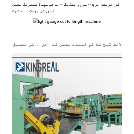
ٹرانزیشن برج -- سروو فیڈنگ -- ہائی سپیڈ شیئرنگ مشین
-- کنویئر بیلٹ -- اسٹیک
لائٹ گیج کٹ ٹو لینتھ مشین کے اجزاء کی تفصیل