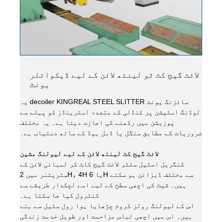
لائٹ گیج کٹ ٹو لینتھ لائن کے لیے ڈیکوائلر
یونٹ
یہ decoiler KINGREAL STEEL SLITTER سائزنگ یونٹ
لوڈنگ اسٹیشن پر کنڈلی کے متعدد اسٹرینڈز کو پہلے سے
پوزیشن میں رکھنے کی اجازت دیتا ہے۔ یہ مختلف
ضروریات کے مطابق سنگل یا ڈبل ​​ہیڈ کے ساتھ دستیاب ہے۔
لائٹ گیج کٹ لینتھ لائن کے لیے لیولنگ مشین
کنگریل اسٹیل سلٹر لائٹ گیج کاٹ کر لمبائی لائن کے
سٹریٹنر میں 2H، 4H یا 6H سے مختلف ڈیزائن ہو سکتے
ہیں۔ شیٹ کی اچھی سطح کے لیے اسے لچکدار طریقے سے
کنٹرول کیا جا سکتا ہے۔
اس کے لیولنگ رولز کروم چڑھایا ہوا رول سٹیل سے بنے
ہیں۔ اس میں اچھی لباس مزاحمت اور طویل خدمت زندگی