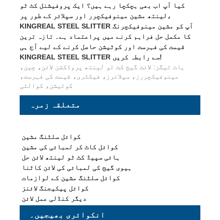
کیا آپ اب بھی ہچکچا رہے ہیں؟ ایک پروفیشنل کٹ ٹو
لینتھ مشین مینوفیکچرر اور سپلائر کے طور پر،
KINGREAL STEEL SLITTER آپ کو مشین مینوفیکچرنگ
کا مکمل حل فراہم کرنے میں پراعتماد ہے۔ تازہ ترین
قیمت کی فہرست اور کوٹیشن حاصل کرنے کے لیے آج ہی
KINGREAL STEEL SLITTER سے رابطہ کریں!
ہاٹ ٹیگز: لائٹ گیج کٹ ٹو لینتھ پروڈکشن لائن، چین،
مینوفیکچررز، سپلائرز، فیکٹری، قیمت کی فہرست،
کوٹیشن، کوالٹی
متعلقہ زمرہ
کوائل سلٹنگ مشین
کوائل کاٹ کر لمبائی کی مشین
ہائی سپیڈ کٹ ٹو لینتھ لائن حل
ہیوی گیج کی لمبائی کی لائن کاٹنا
کوائل سلٹنگ مشین کے لوازمات
کوائل پیکیجنگ لائنز
دیگر کنڈلی عمل لائن
انکوائری بھیجیں۔