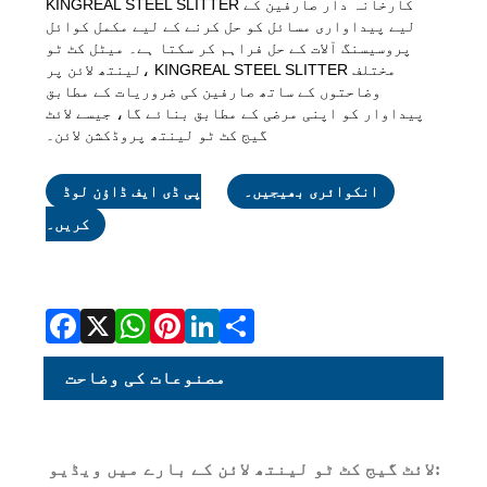
KINGREAL STEEL SLITTER کارخانہ دار صارفین کے
لیے پیداواری مسائل کو حل کرنے کے لیے مکمل کوائل
پروسیسنگ آلات کے حل فراہم کر سکتا ہے۔ میٹل کٹ ٹو
لینتھ لائن پر، KINGREAL STEEL SLITTER مختلف
وضاحتوں کے ساتھ صارفین کی ضروریات کے مطابق
پیداوار کو اپنی مرضی کے مطابق بنائے گا، جیسے لائٹ
گیج کٹ ٹو لینتھ پروڈکشن لائن۔
انکوائری بھیجیں۔
پی ڈی ایف ڈاؤن لوڈ
کریں۔
Facebook
X
WhatsApp
Pinterest
LinkedIn
Share
مصنوعات کی وضاحت
لائٹ گیج کٹ ٹو لینتھ لائن کے بارے میں ویڈیو: