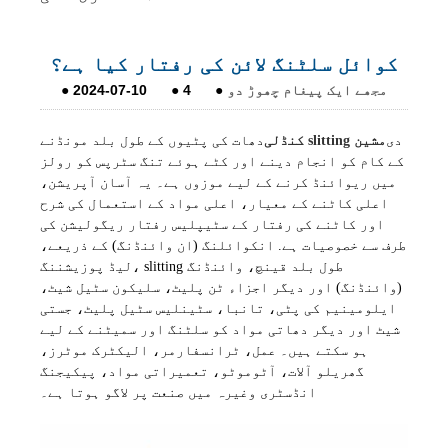
کوائل سلٹنگ لائن کی رفتار کیا ہے؟
مجھے ایک پیغام چھوڑ دو
●
4
●
2024-07-10
●
دی
کنڈلی slitting مشین
دھات کی پٹیوں کے طول بلد مونڈنے
کے کام کو انجام دینے اور کٹے ہوئے تنگ سٹرپس کو رولز
میں ریوائنڈ کرنے کے لیے موزوں ہے۔ یہ آسان آپریشن،
اعلی کاٹنے کے معیار، اعلی مواد کے استعمال کی شرح
اور کاٹنے کی رفتار کے سٹیپلیس رفتار ریگولیشن کی
طرف سے خصوصیات ہے. انکوائلنگ (ان وائنڈنگ) کے ذریعے،
لیڈ پوزیشننگ، slitting طول بلد قینچ، وائنڈنگ
(وائنڈنگ) اور دیگر اجزاء ٹن پلیٹ، سلیکون سٹیل شیٹ،
ایلومینیم کی پٹی، تانبا، سٹینلیس سٹیل پلیٹ، جستی
شیٹ اور دیگر دھاتی مواد کو سلٹنگ اور سمیٹنے کے لیے
ہو سکتے ہیں۔ عمل، ٹرانسفارمر، الیکٹرک موٹرز،
گھریلو آلات، آٹوموٹو، تعمیراتی مواد، پیکیجنگ
انڈسٹری وغیرہ میں صنعت پر لاگو ہوتا ہے۔