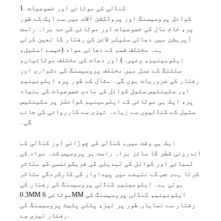
1. کنڈلی کی موٹائی اور خصوصیات
کوائل پروسیسنگ اور پروڈکشن آلات میں سے ایک کے طور
پر، خام مال کی خصوصیات اور موٹائی کی حد براہ راست
آپریشن میں دھاتی سلیٹر لائن کی رفتار کا تعین کرتی
ہے۔ مختلف قسم کے دھاتی مواد (جیسے اسٹیل،
ایلومینیم، وغیرہ) اور دھات کی مختلف موٹائیاں،
سلٹنگ کے عمل میں مختلف پروسیسنگ کی دشواری اور
رفتار کی ضروریات ہوں گی۔ مثال کے طور پر، ایلومینیم
اور سٹینلیس سٹیل کوائل کی مادی خصوصیات کی بنیاد
پر، ایک ہی موٹائی کے ایلومینیم کوائلز پر سٹینلیس
سٹیل کے کنڈلیوں سے زیادہ تیزی سے کارروائی کی جائے
گی۔
ایک ہی وقت میں، کنڈلی کی چوڑائی اور کنڈلی کے
اندرونی قطر کا سائز براہ راست ہر پروسیس شدہ مواد کی
لمبائی اور کوائل کی تبدیلی کی فریکوئنسی کو متاثر
کرتا ہے، جس کے نتیجے میں پیداوار کی کارکردگی متاثر
ہوتی ہے۔ ایلومینیم کنڈلی پروسیسنگ کی رفتار کی
0.3MM موٹائی 6MM ایلومینیم کنڈلی پروسیسنگ کی
رفتار سے نمایاں طور پر تیز، پتلی پلیٹ پروسیسنگ کی
رفتار تیزی سے.