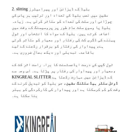
2. slitting بلیڈ کے ڈیزائن اور پیرامیٹرز
مشین میں نصب بلیڈ کی تعداد اور ترتیب ہر پاس کی
چوڑائی اور سلٹ کی تعداد کو متاثر کرتی ہے۔ زیادہ
بلیڈ یا وسیع سلٹ عام طور پر پروسیسنگ کے وقت میں
اضافہ کرتے ہیں۔ بلیڈ کے مواد کا انتخاب اور ٹول
پہننے کی ڈگری کٹ کی رفتار اور معیار کو متاثر کرتی
ہے، پیداوار کی رفتار کو برقرار رکھنے کے لیے
باقاعدہ تبدیلی اور دیکھ بھال ضروری ہے۔
ٹول گیپ کی درست ایڈجسٹمنٹ کا براہ راست اثر کٹ کے
معیار اور پیداوار کی رفتار پر پڑتا ہے۔ اس وجہ سے،
KINGREAL SLITTER کے ڈیزائن میں مہارت رکھتا ہے
ڈوئل سلٹر ہیڈ سلٹنگ مشین
، جو بلیڈ کو تبدیل کرنے کے
وقت کو کم کرسکتا ہے اور پیداوار کی کارکردگی کو بہتر
بنا سکتا ہے۔