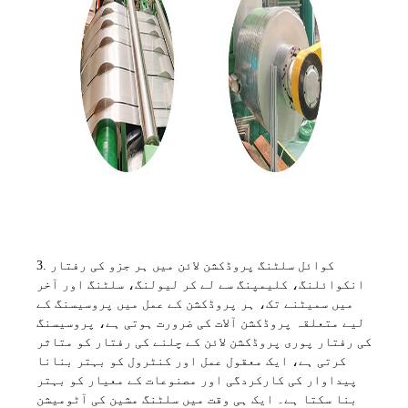
3. کوائل سلٹنگ پروڈکشن لائن میں ہر جزو کی رفتار
انکوائلنگ، کلیمپنگ سے لے کر لیولنگ، سلٹنگ اور آخر
میں سمیٹنے تک، ہر پروڈکشن کے عمل میں پروسیسنگ کے
لیے متعلقہ پروڈکشن آلات کی ضرورت ہوتی ہے، پروسیسنگ
کی رفتار پوری پروڈکشن لائن کے چلنے کی رفتار کو متاثر
کرتی ہے، ایک معقول عمل اور کنٹرول کو بہتر بنانا
پیداوار کی کارکردگی اور مصنوعات کے معیار کو بہتر
بنا سکتا ہے۔ ایک ہی وقت میں سلٹنگ مشین کی آٹومیشن