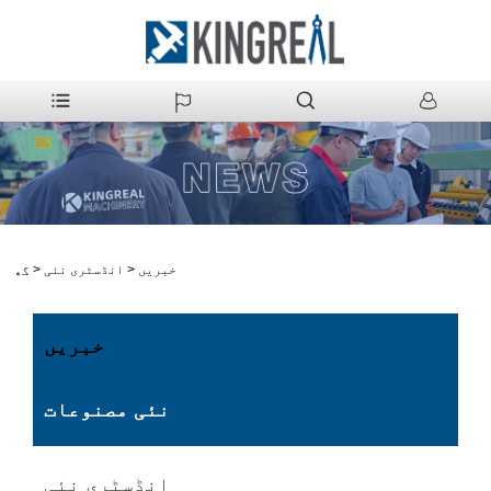
خبریں
>
انڈسٹری نئی
>
گھر
خبریں
نئی مصنوعات
انڈسٹری نئی