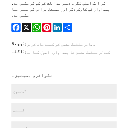
کی ایک اعلی ڈگری دستی مداخلت کو کم کر سکتی ہے،
پیداوار کی کارکردگی اور مستقل مزاجی کو بہتر بنا
سکتی ہے۔
Facebook
X
WhatsApp
Pinterest
LinkedIn
Share
پچھلا:
دھاتی سلٹنگ مشین کو کیسے صاف کریں؟
اگلے:
کنڈلی سلٹنگ مشین کا پیداواری اصول کیا ہے؟
انکوائری بھیجیں۔