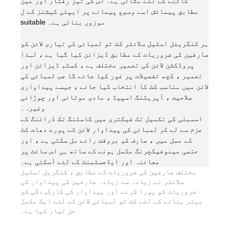
کاٹنے کے لئے مثالی ہے۔ اس کی تیز رفتار اور عین
مطابق پیمائش اسے وسیع پیمانے پر ایپلی کیشنز کے ل
suitable موزوں بناتی ہے۔
ہر کنگریئل اسٹیل سلائٹر کٹ ٹو لمبائی کی تیاری لائن کو
صارفین کی ضروریات کے مطابق ڈیزائن کیا گیا ہے ، لہذا
پروڈکشن لائن کی تعمیر مختلف ہے ، کسٹم ڈیزائن اور
تعمیر ، کچھ تفصیلات پر غور کیا جائے گا جب لمبائی کی
لائن میں مناسب کٹ کا انتخاب کیا جائے ، جیسے پیداواری
صلاحیت ، آپریٹنگ اسپیڈ ، مادی موٹائی اور چوڑائی
وغیرہ۔
اسمبلی کی تکمیل تک فیکٹری میں کاسٹنگ تک ڈرائنگ کے
عزم سے لے کر لمبائی کی پیداوار لائن کے پورے دھات کٹ
کے عمل میں ، صارف کو بروقت رائے مل سکتی ہے ، اور
حتمی مینوفیکچرنگ مکمل ہونے کے ساتھ ہی اس سائٹ پر
معائنہ اور ایڈجسٹمنٹ کے لئے آسکتی ہے۔
مختلف صارفین کی ضروریات کے مطابق ، کنگریل اسٹیل
سلائٹر نے زیادہ سے زیادہ صارفین کی پیداوار کی
ضروریات کو پورا کرنے اور پیداوار کی کارکردگی کو
بہتر بنانے کے لئے کٹ ٹو لمبائی لائن کے لئے ایک مکمل
حل تیار کیا ہے۔