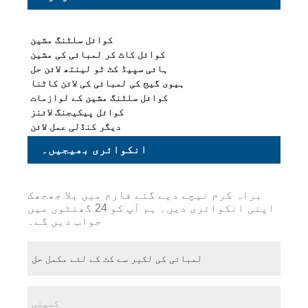
کوائل سلٹنگ مشین
کوائل کاٹ کر لمبائی کی مشین
ہائی سپیڈ کٹ ٹو لینتھ لائن حل
ہیوی گیج کی لمبائی کی لائن کاٹنا
کوائل سلٹنگ مشین کے لوازمات
کوائل پیکیجنگ لائنز
دیگر کنڈلی عمل لائن
انکوائری بھیجیں۔
براہ کرم نیچے دیے گئے فارم میں بلا جھجھک
اپنی انکوائری دیں۔ ہم آپ کو 24 گھنٹوں میں
جواب دیں گے۔