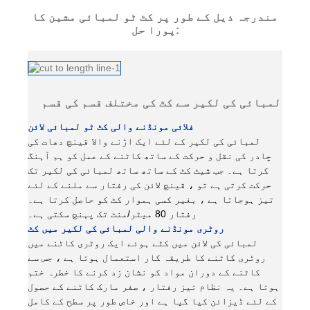
مندرجہ ذیل کے طور پر کٹ ٹو لمبائی مشین کا
پورا حل:
لمبائی کی لکیر سے کٹ کی مختلف قسم کی قسم
فلائی مونڈنے والی کٹ ٹو لمبائی لائن
لمبائی کی لکیر کے لئے ایک اڑنے والا قینچ دھات کی
چادر کی نقل و حرکت کے ساتھ کاٹنے کے عمل کو ہم آہنگ
کرتا ہے۔ جب شیٹ کٹ کے ساتھ ساتھ لمبائی کی لکیر تک
حرکت کرتی ہے تو ، قینچ لائن کی رفتار سے ملنے کے لئے
تیز ہوجاتا ہے ، بغیر کسی ہموار کٹ کو حاصل کرتا ہے۔
رفتار 80 میٹر/منٹ تک پہنچ سکتی ہے۔
روٹری مونڈنے والی لمبائی کی لکیر میں کٹ
لمبائی کی لائن میں کٹے ہوئے ایک روٹری کاٹنے میں
روٹری کاٹنے کا طریقہ کار استعمال ہوتا ہے ، جس سے
کاٹنے کے دوران مواد کو نشان زد کرنے کا خطرہ ختم
ہوتا ہے۔ یہ نظام تیز رفتار ، صفر مارک کاٹنے کے حصول
کے لئے ڈیزائن کیا گیا ہے اور خاص طور پر سطح کے کامل