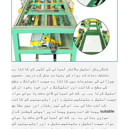
کنگریئل اسٹیل سلائٹر لمبائی کی لکیر کو کاٹتا ہے
مختلف دھات کے مواد کو بنیادی عمل کے ذریعہ مخصوص
چوڑائی کی مصنوعات میں کاٹتا ہے جیسے انکولنگ ، سطح
کی سطح ، کاٹنے اور اسٹیکنگ ، اور خود بخود ان کو
اسٹیک کرتا ہے۔ یہ کٹ ٹو لمبائی لائن سخت یا موٹی مواد
جیسے اسٹیل ، سٹینلیس سٹیل ، اور ایلومینیم کو کاٹنے
کے لئے مثالی ہے۔ اس کی تیز رفتار اور عین مطابق
پیمائش اسے وسیع پیمانے پر ایپلی کیشنز کے ل suitable
موزوں بناتی ہے۔ یہ کٹ ٹو لمبائی لائن سخت یا موٹی
مواد جیسے اسٹیل ، سٹینلیس سٹیل ، اور ایلومینیم کو