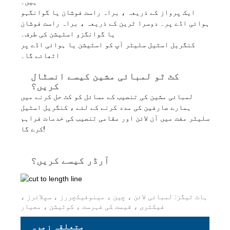
ہیں۔
ایک پرواز کے ذریعہ ، براہ راست فوشان یا گوانگہو
ہوائی اڈے پر۔ دوسرا ٹرین کے ذریعہ ، براہ راست فوشان
یا گوانگزو اسٹیشن کی طرف۔
کنگریل اسٹیل سلیٹر آپ کو اسٹیشن یا ہوائی اڈے پر
اٹھائے گا۔
کٹ ٹو لمبائی مشین کیسے انسٹال
کریں؟
لمبائی مشین کی تنصیب کے مسائل کو کٹ حل کرنے میں
ہمارے صارفین کی مدد کرنے کے لئے ، کنگریل اسٹیل
سلیٹر مفت میں آن لائن اور مقامی تنصیب کی خدمات فراہم
کرے گا!
آرڈر کیسے کریں؟
ہاٹ ٹیگز: لمبائی لائن ، چین ، مینوفیکچررز ، سپلائرز ،
فیکٹری ، قیمت کی فہرست ، کوٹیشن ، معیار
متعلقہ زمرہ