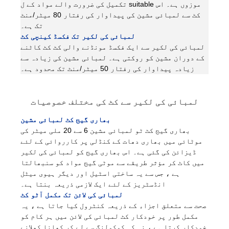
تکمیل کی ضرورت والے مواد کے ل suitable موزوں ہے۔ اس
کٹ سے لمبائی مشین کی پیداوار کی رفتار 80 میٹر/منٹ
تک ہے۔
لمبائی کی لکیر تک فکسڈ کینچی کٹ
لمبائی کی لکیر سے ایک فکسڈ مونڈنے والی کٹ کٹ کاٹنے
کے دوران مشین کو روکتی ہے۔ لمبائی مشین کی زیادہ سے
زیادہ پیداوار کی رفتار 50 میٹر/منٹ تک محدود ہے۔
لمبائی کی لکیر سے کٹ کی مختلف خصوصیات
بھاری گیج کٹ لمبائی مشین
بھاری گیج کٹ ٹو لمبائی مشین 6 سے 20 ملی میٹر کی
موٹائی میں بھاری دھات کے کنڈلی پر کارروائی کے لئے
ڈیزائن کی گئی ہے۔ اس بھاری گیج کو لمبائی کی لکیر
میں کاٹ کر مؤثر طریقے سے موٹی گیج مواد کو سنبھالتا
ہے ، جس سے یہ ساختی اسٹیل اور دیگر ہیوی میٹل
انڈسٹریز کے لئے ایک لازمی ذریعہ بنتا ہے۔
لمبائی کی لائن تک مکمل آٹو کٹ
صحت سے متعلق اجزاء کے ذریعہ کنٹرول کیا جاتا ہے ، یہ
مکمل طور پر خودکار کٹ لمبائی کی لائن میں ہر کام کو
خودکار کرتا ہے ، نہ کہ کوکولنگ سے لے کر کھانا کھلانے