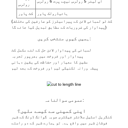
اپ لیئر 5 رولرس نیچے پرت 6 رولرس
رولرس
ہائیڈرولک پاور
کٹ پاور
(کٹ ٹو لمبائی لائن کے پیرامیٹرز کو صارفین کی مختلف
پیداوار کی ضروریات کے مطابق تبدیل کیا جائے گا)
ہمیں کیوں منتخب کریں:
لمبائی کی پیداوار لائن حل کے لئے مکمل کٹ
پیداوار اور فروخت میں بھرپور تجربہ
مشین کا معیار اور حفاظت کی یقین دہانی
پیشہ ورانہ تکنیکی ٹیم اور فروخت کے بعد ٹیم
عمومی سوالنامہ:
اپنی کمپنی سے کیسے ملیں؟
کنگریل اسٹیل سلائٹر فیکٹری صوبہ گوانگ ڈونگ کے شہر
فوشان شہر میں واقع ہے۔ تو ہمارے شہر کے دو راستے