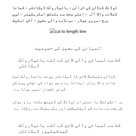
لوڈنگ کنڈلی کی ٹرالی - ہائیڈرولک ڈیکائلر - کھانا
کھلانے والا آلہ - اعلی صحت سے متعلق اسٹریٹینر - لوپ
برج - سروو فیڈر - مونڈنے والی مشین - آٹو اسٹیک
لمبائی کی مشین کی خصوصیت:
کٹ سے لمبائی والی لائن کے لئے ہائیڈرولک
ڈیکائلر
کنڈلی سلیٹنگ لائن کا ڈیکائلر یونٹ ہائیڈرولک ٹوٹ
جانے والا رولر اپناتا ہے ، جو مواد کی نچلی پرت کو
کوئی نقصان نہیں ہوتا ہے۔
یہ انکولنگ یا دستی ان لوڈنگ کو کھینچ سکتا ہے ، مؤثر
طریقے سے مادے کو ڈیفلیکشن اور سکریچنگ سے روکتا ہے۔
کٹ سے لمبائی والی لائن کے لئے ہائیڈرولک
کینٹیلیور ڈیکائلر