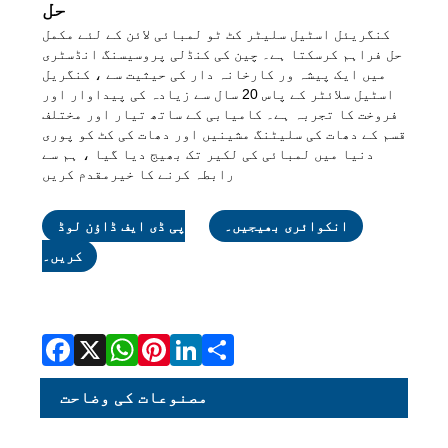
حل
کنگریئل اسٹیل سلیٹر کٹ ٹو لمبائی لائن کے لئے مکمل
حل فراہم کرسکتا ہے۔ چین کی کنڈلی پروسیسنگ انڈسٹری
میں ایک پیشہ ور کارخانہ دار کی حیثیت سے ، کنگریل
اسٹیل سلائٹر کے پاس 20 سال سے زیادہ کی پیداوار اور
فروخت کا تجربہ ہے۔ کامیابی کے ساتھ تیار اور مختلف
قسم کے دھات کی سلیٹنگ مشینیں اور دھات کی کٹ کو پوری
دنیا میں لمبائی کی لکیر تک بھیج دیا گیا ، ہم سے
رابطہ کرنے کا خیرمقدم کریں
انکوائری بھیجیں۔
پی ڈی ایف ڈاؤن لوڈ
کریں۔
Facebook
X
WhatsApp
Pinterest
LinkedIn
Share
مصنوعات کی وضاحت