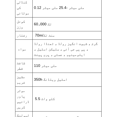
کنڈلی
0.12 ملی میٹر -25.4 ملی میٹر
کی
موٹائی
کوئل
60،000 تک
وزن
70m/منٹ تک
رفتار
گرم ، شہوت انگیز رولڈ ، ٹھنڈا رولڈ
، پی پی جی آئی ، سلیکن اسٹیل ،
مواد
ایلومینیم ، جستی ، پری پینٹ
شافٹ
110 ملی میٹر
قطر
مشین
350h اسٹیل ویلڈنگ
فریم
موٹر
پاور
5.5 کلو واٹ
ڈرائیو
کریں
لیولنگ