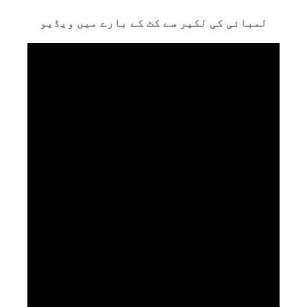
لمبائی کی لکیر سے کٹ کے بارے میں ویڈیو