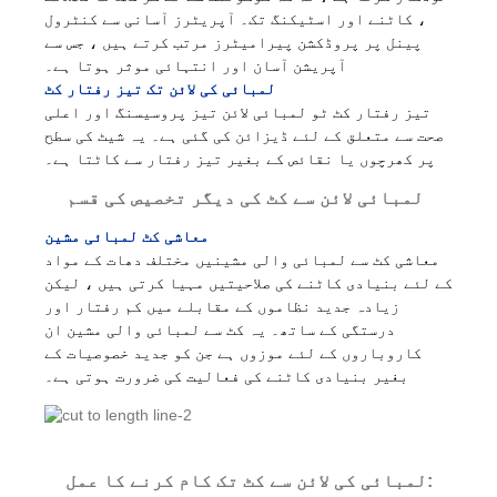
، کاٹنے اور اسٹیکنگ تک۔ آپریٹرز آسانی سے کنٹرول
پینل پر پروڈکشن پیرامیٹرز مرتب کرتے ہیں ، جس سے
آپریشن آسان اور انتہائی موثر ہوتا ہے۔
لمبائی کی لائن تک تیز رفتار کٹ
تیز رفتار کٹ ٹو لمبائی لائن تیز پروسیسنگ اور اعلی
صحت سے متعلق کے لئے ڈیزائن کی گئی ہے۔ یہ شیٹ کی سطح
پر کھرچوں یا نقائص کے بغیر تیز رفتار سے کاٹتا ہے۔
لمبائی لائن سے کٹ کی دیگر تخصیص کی قسم
معاشی کٹ لمبائی مشین
معاشی کٹ سے لمبائی والی مشینیں مختلف دھات کے مواد
کے لئے بنیادی کاٹنے کی صلاحیتیں مہیا کرتی ہیں ، لیکن
زیادہ جدید نظاموں کے مقابلے میں کم رفتار اور
درستگی کے ساتھ۔ یہ کٹ سے لمبائی والی مشین ان
کاروباروں کے لئے موزوں ہے جن کو جدید خصوصیات کے
بغیر بنیادی کاٹنے کی فعالیت کی ضرورت ہوتی ہے۔
لمبائی کی لائن سے کٹ تک کام کرنے کا عمل: