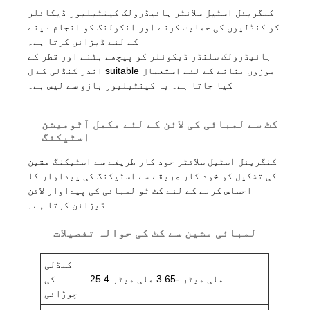
کنگریئل اسٹیل سلائٹر ہائیڈرولک کینٹیلیور ڈیکائلر
کو کنڈلیوں کی حمایت کرنے اور انکولنگ کو انجام دینے
کے لئے ڈیزائن کرتا ہے۔
ہائیڈرولک سلنڈر ڈیکوئلر کو پیچھے ہٹنے اور قطر کے
اندر کنڈلی کے ل suitable موزوں بنانے کے لئے استعمال
کیا جاتا ہے۔ یہ کینٹیلیور بازو سے لیس ہے۔
کٹ سے لمبائی کی لائن کے لئے مکمل آٹومیشن
اسٹیکنگ
کنگریئل اسٹیل سلائٹر خود کار طریقے سے اسٹیکنگ مشین
کی تشکیل کو خود کار طریقے سے اسٹیکنگ کی پیداوار کا
احساس کرنے کے لئے کٹ ٹو لمبائی کی پیداوار لائن
ڈیزائن کرتا ہے۔
لمبائی مشین سے کٹ کی حوالہ تفصیلات
کنڈلی
25.4 ملی میٹر -3.65 ملی میٹر
کی
چوڑائی