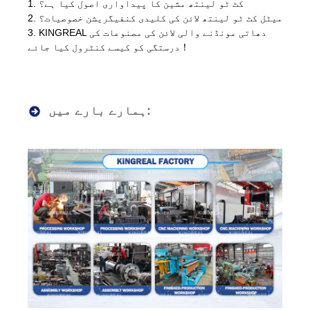
1. کٹ ٹو لینتھ مشین کا پیداواری اصول کیا ہے؟
2. میٹل کٹ ٹو لینتھ لائن کی کلیدی کنفیگریشن خصوصیات؟
3. KINGREAL دھاتی مونڈنے والی لائن کی مصنوعات کی
درستگی کو کیسے کنٹرول کیا جائے！
ہمارے بارے میں: