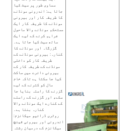
سماوی طور پر سیٹ کیا
جاتا ہے: اندرونی مونڈنے
کا طریقہ کار اور بیرونی
مونڈنے کا طریقہ کار ایک
مستحکم مونڈنے والا ماحول
فراہم کرنے کے لیے ایک
ساتھ سیٹ کیا جاتا ہے۔
گزرگاہ اور مونڈنے کا
کنارہ: بیرونی مونڈنے کے
طریقہ کار کو داخلی
مونڈنے کے طریقہ کار کے
بیرونی دائرے میں ساکٹ
کیا جا سکتا ہے تاکہ خام
مال کو کترنے کے لیے
گزرنے کا راستہ بنایا جا
سکے، اور گزرنے کے راستے
کے کنارے ایک مونڈنے والا
کنارہ بنتا ہے۔
روٹری ڈرائیو میکانزم:
اندرونی اور بیرونی قینچ
میکانزم کے درمیان رشتہ