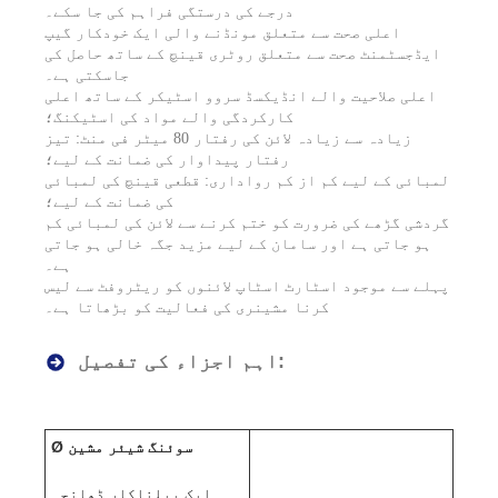
درجے کی درستگی فراہم کی جا سکے۔
اعلی صحت سے متعلق مونڈنے والی ایک خودکار گیپ
ایڈجسٹمنٹ صحت سے متعلق روٹری قینچ کے ساتھ حاصل کی
جاسکتی ہے۔
اعلی صلاحیت والے انڈیکسڈ سروو اسٹیکر کے ساتھ اعلی
کارکردگی والے مواد کی اسٹیکنگ؛
زیادہ سے زیادہ لائن کی رفتار 80 میٹر فی منٹ: تیز
رفتار پیداوار کی ضمانت کے لیے؛
لمبائی کے لیے کم از کم رواداری: قطعی قینچ کی لمبائی
کی ضمانت کے لیے؛
گردشی گڑھے کی ضرورت کو ختم کرنے سے لائن کی لمبائی کم
ہو جاتی ہے اور سامان کے لیے مزید جگہ خالی ہو جاتی
ہے۔
پہلے سے موجود اسٹارٹ اسٹاپ لائنوں کو ریٹروفٹ سے لیس
کرنا مشینری کی فعالیت کو بڑھاتا ہے۔
اہم اجزاء کی تفصیل:
Ø سوئنگ شیئر مشین
ایک بیلناکار ڈھانچہ