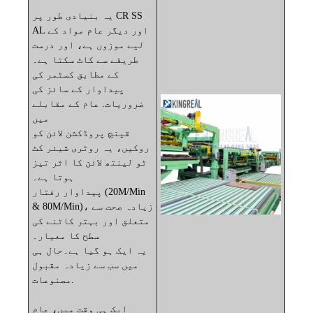
یہ بنیادی طور پر CR SS
AL اور دیگر عام مواد کے
لیے موزوں ہے، اور درست
طریقے سے کاٹ سکتا ہے۔
کے مطابق
کسٹمر کی
پیداوار کے سائز کی
ضروریات. عام کے مقابلے
میں
قینچ پروڈکشن لائن کو
روکیں، یہ
روٹری شیئر کٹ
ٹو لینتھ لائن کا اثر تیز
ہوتا ہے۔
پیداوار
رفتار (20M/Min
& 80M/Min)، زیادہ
صحت سے
متعلق اور بہتر کاٹنے کی
سطح کا معیار۔
یہ ایک ہو گیا ہے۔
حال ہی
میں سب سے زیادہ مقبول
مصنوعات.
ایک ہی وقت میں، عام