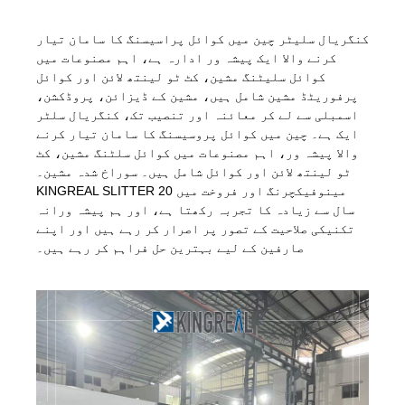
کنگریال سلیٹر چین میں کوائل پراسیسنگ کا سامان تیار
کرنے والا ایک پیشہ ور ادارہ ہے، اہم مصنوعات میں
کوائل سلیٹنگ مشین، کٹ ٹو لینتھ لائن اور کوائل
پرفوریٹڈ مشین شامل ہیں، مشین کے ڈیزائن، پروڈکشن،
اسمبلی سے لے کر معائنہ اور تنصیب تک، کنگریال سلٹر
ایک ہے۔ چین میں کوائل پروسیسنگ کا سامان تیار کرنے
والا پیشہ ور، اہم مصنوعات میں کوائل سلٹنگ مشین، کٹ
ٹو لینتھ لائن اور کوائل شامل ہیں۔ سوراخ شدہ مشین۔
KINGREAL SLITTER مینوفیکچرنگ اور فروخت میں 20
سال سے زیادہ کا تجربہ رکھتا ہے، اور ہم پیشہ ورانہ
تکنیکی صلاحیت کے تصور پر اصرار کر رہے ہیں اور اپنے
صارفین کے لیے بہترین حل فراہم کر رہے ہیں۔