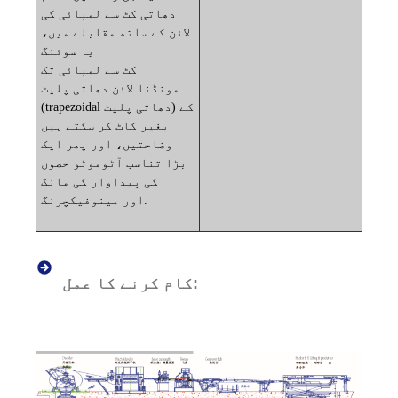
دھاتی کٹ سے لمبائی کی
لائن کے ساتھ مقابلے میں،
یہ سوئنگ
کٹ سے لمبائی تک
مونڈنا
لائن دھاتی پلیٹ
(trapezoidal دھاتی پلیٹ) کے
بغیر کاٹ کر سکتے ہیں
وضاحتیں، اور پھر ایک
بڑا تناسب
آٹوموٹو حصوں
کی پیداوار کی مانگ
اور مینوفیکچرنگ.
کام کرنے کا عمل: