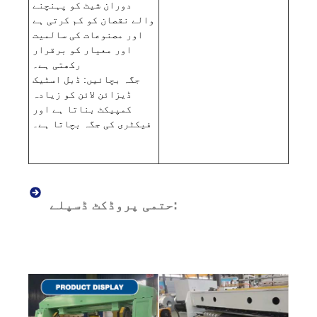
دوران شیٹ کو پہنچنے
والے نقصان کو کم کرتی ہے
اور مصنوعات کی سالمیت
اور معیار کو برقرار
رکھتی ہے۔
جگہ بچائیں: ڈبل اسٹیک
ڈیزائن لائن کو زیادہ
کمپیکٹ بناتا ہے اور
فیکٹری کی جگہ بچاتا ہے۔
حتمی پروڈکٹ ڈسپلے: