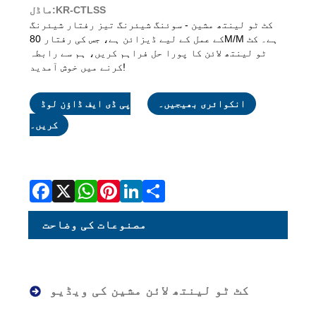
ماڈل:KR-CTLSS
کٹ ٹو لینتھ مشین - سوئنگ شیئرنگ تیز رفتار شیئرنگ
کے عمل کے لیے ڈیزائن ہے، جس کی رفتار 80M/M ہے۔ کٹ
ٹو لینتھ لائن کا پورا حل فراہم کریں، ہم سے رابطہ
کرنے میں خوش آمدید!
انکوائری بھیجیں۔
پی ڈی ایف ڈاؤن لوڈ
کریں۔
Facebook
X
WhatsApp
Pinterest
LinkedIn
Share
مصنوعات کی وضاحت
کٹ ٹو لینتھ لائن مشین کی ویڈیو