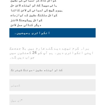
کوائل کاٹ کر لمبائی کی مشین
ہائی سپیڈ کٹ ٹو لینتھ لائن حل
ہیوی گیج کی لمبائی کی لائن کاٹنا
کوائل سلٹنگ مشین کے لوازمات
کوائل پیکیجنگ لائنز
دیگر کنڈلی عمل لائن
انکوائری بھیجیں۔
براہ کرم نیچے دیے گئے فارم میں بلا جھجھک
اپنی انکوائری دیں۔ ہم آپ کو 24 گھنٹوں میں
جواب دیں گے۔