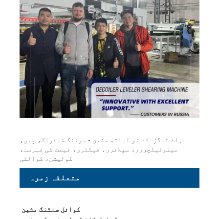
ہاٹ ٹیگز: کٹ ٹو لینتھ مشین - سوئنگ شیئرنگ، چین،
مینوفیکچررز، سپلائرز، فیکٹری، قیمت کی فہرست،
کوٹیشن، کوالٹی
متعلقہ زمرہ
کوائل سلٹنگ مشین