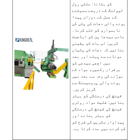
کو ہٹانا: ملٹی رول
لیولنگ کے ذریعے سمیٹنے
کے عمل کے دوران پیدا
ہونے والی دھات کی پٹی کی
ناہمواری کو ختم کرنا۔
مادی سیدھا پن کو ایڈجسٹ
کریں: اس بات کو یقینی
بنائیں کہ دھات کی پٹیاں
مونڈنے سے پہلے اور بعد
میں اچھی سیدھی کو
برقرار رکھیں، مواد کے
موڑنے کی وجہ سے بعد میں
ہونے والی پروسیسنگ سے
گریز کریں۔
قینچ کی درستگی کو بہتر
بنائیں: فلیٹ مواد روٹری
قینچ کی قینچ کی درستگی
کو بہتر بنانے اور
پیداوار سکریپ کی شرح کو
کم کرنے میں مدد کرتا ہے۔