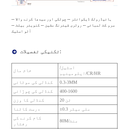
ہائیڈرولک ڈیکوائلر -- چوٹکی اور سیدھا کرنے والا --
سرو کٹ لمبائی -- روٹری شیئرنگ مشین -- کنویئر بیلٹ --
آٹو اسٹیک
تکنیکی تفصیلات:
اسٹیل/
خام مال
ایلومینیم/CR/HR
0.3-3MM
کنڈلی کی موٹائی
400-1600
کنڈلی کی چوڑائی
20 ٹن
کنڈلی کا وزن
±0.3 ملی میٹر
درست کاٹنا
کام کرنے کی
80M/منٹ
رفتار