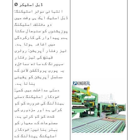
Ø ڈبل اسٹیکر
انتہائی موثر اسٹیکنگ:
ڈبل اسٹیک ایک ہی وقت میں
دو مختلف اسٹیکنگ
پوزیشنوں کو سنبھال سکتا
ہے، پیداوار کی کارکردگی
میں اضافہ ہوتا ہے۔
تیز رفتار آپریشن: روٹری
قینچ کی تیز رفتار
سہیرنگ کے ساتھ مماثل،
یہ پوری پروڈکشن لائن کے
مسلسل آپریشن کو یقینی
بناتا ہے۔
دستی مداخلت میں کمی:
خودکار اسٹیکنگ دستی
ہینڈلنگ کی ضرورت کو کم
کرتی ہے اور مزدوری کی
شدت کو کم کرتی ہے۔
مصنوعات کے معیار کو
بہتر بنائیں: خودکار
اسٹیکنگ ہینڈلنگ کے