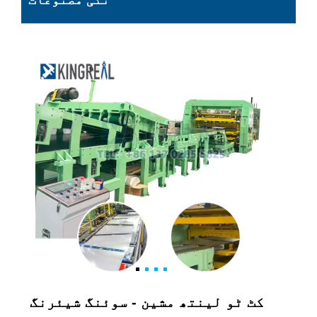
نئی مصنوعات
کٹ ٹو لینتھ مشین - سوئنگ شیئرنگ