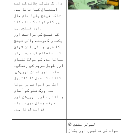
دار گردش کو چلانے کے لئے
استعمال کیا جاتا ہے،
تاکہ قینچ بلیڈ خام مال
پر کام کرنے کے لئے کاٹ
اور قینچی ہو.
کم قینچ کی مزاحمت اور
یکساں گھومنے والی قینچ
کا فرق: یہ ڈیزائن قینچ
کے استحکام کو بہت بہتر
بناتا ہے، کم مولڈ نقصان
اور طویل سروس کی زندگی۔
سادہ اور آسان آپریشن:
کاٹنے کے عمل کا کنٹرول
ایک ہی ڈیوائس پر ہوتا
ہے، ورک فلو کو آسان
بناتا ہے اور آپریشن اور
دیکھ بھال میں سہولت
فراہم کرتا ہے۔
Ø لیولر مشین
مواد کی نالیوں اور بگاڑ