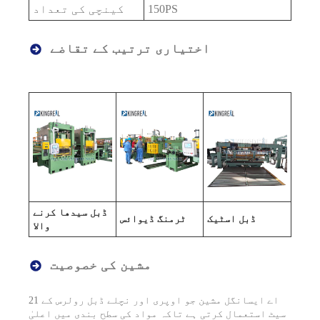
150PS
کینچی کی تعداد
اختیاری ترتیب کے تقاضے
ڈبل سیدھا کرنے
ڈبل اسٹیک
ٹرمنگ ڈیوائس
والا
مشین کی خصوصیت
اے ایس
انگل مشین جو اوپری اور نچلے ڈبل رولرس کے 21
سیٹ استعمال کرتی ہے تاکہ مواد کی سطح بندی میں اعلیٰ