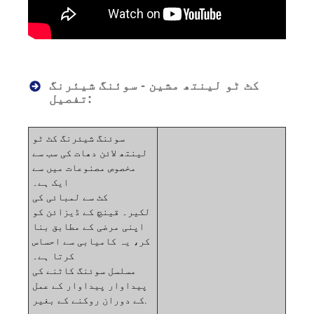
کٹ ٹو لینتھ مشین - سوئنگ شیئرنگ
تفصیل:
سوئنگ شیئرنگ کٹ ٹو
لینتھ لائن دھات کی سب سے
مخصوص مصنوعات میں سے
ایک ہے۔
کٹ سے لمبائی کی
لکیر۔
قینچ کے ڈیزائن کو
اپنی مرضی کے مطابق بنا
کر، یہ کامیابی سے احساس
کرتا ہے۔
مسلسل سوئنگ کاٹنے کی
پیداوار
پیداوار کے عمل
کے دوران روکنے کے بغیر.